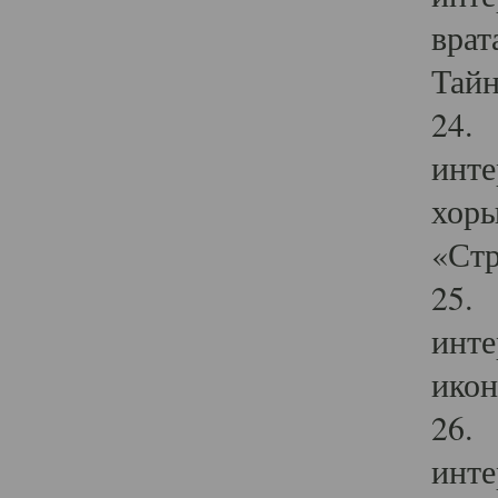
врат
Тайн
24. 
инте
хоры
«Стр
25. 
инте
икон
26. 
инте