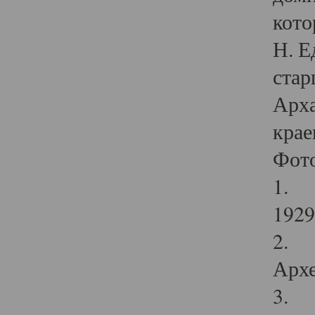
кото
Н. Е
стар
Арха
крае
Фот
1. С
1929 
2. Р
Архе
3. Ф