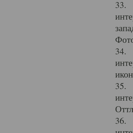
33. 
инте
запа
Фото
34. 
инте
икон
35. 
инте
Оттл
36. 
инте