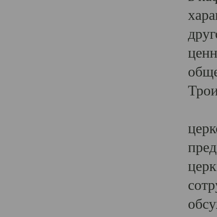
хара
друг
ценн
обще
Трои
Ярк
церк
пред
церк
сотр
обсу