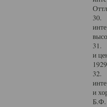
Оттл
30. 
инте
высо
31. 
и це
1929 
32. 
инте
и хо
Б.Ф. 