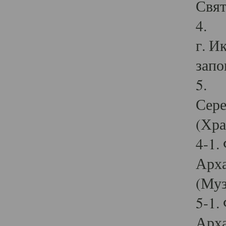
Свят
4. И
г. И
запо
5. И
Сере
(Хра
4-1.
Арха
(Муз
5-1.
Арха