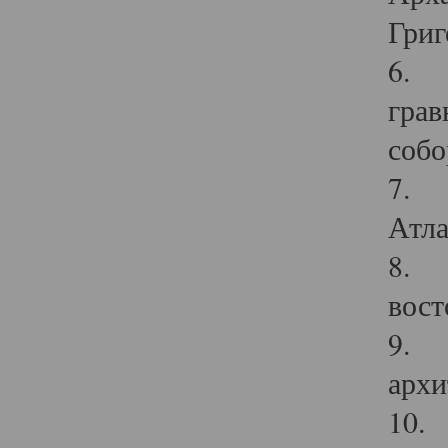
Григ
6. П
грав
собо
7. Г
Атла
8. С
вост
9. С
архи
10. 