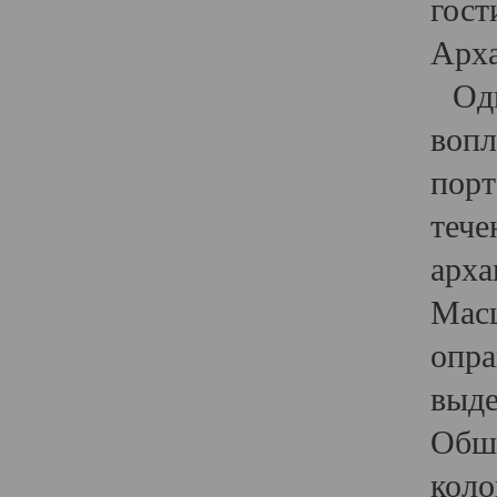
гост
Арха
Один
вопл
порт
тече
арха
Масш
опра
выде
Обши
коло