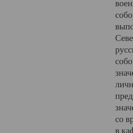
воен
собо
выпо
Севе
русс
собо
знач
личн
пред
знач
со в
в ка