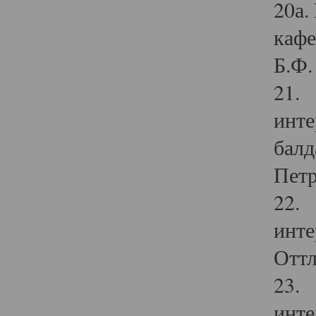
20а.
кафе
Б.Ф. 
21. 
инте
балд
Петр
22. 
инте
Оттл
23. 
инте