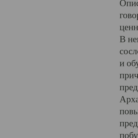
Опис
гово
ценн
В не
сосл
и об
прич
пред
Арха
повы
пред
побу