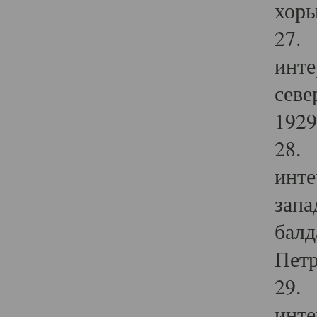
хоры
27. 
инте
севе
1929 
28. 
инте
запа
балд
Петр
29. 
инте