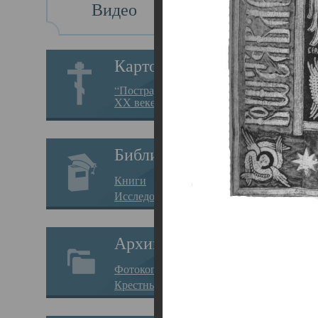
Видео
Св
Картотека
Свя
“Пострадавшие за веру в
XX веке на Севере”
23.12.
Сего
Библиотека
мере
Книги
целе
Исследования
резу
Архив
памя
Фотокопии дел
Арха
Крестные ходы
борь