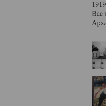
1919
Все 
Арха