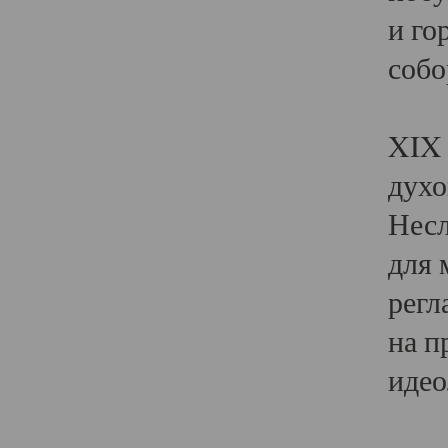
и го
собо
Явл
XIX 
духо
Несл
для 
регл
на п
идео
Поя