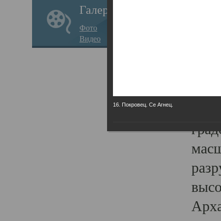
Галерея
годо
Фото
прав
Видео
кафе
Воз
Арха
Трои
16. Покровец. Се Агнец.
град
масш
разр
высо
Арха