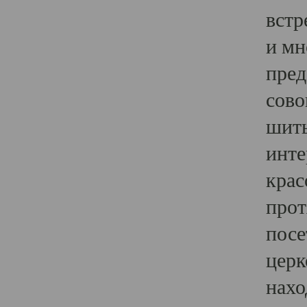
встр
и мн
пред
сово
шить
инте
крас
прот
посе
церк
нахо