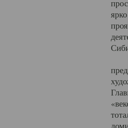
прос
ярко
проя
деят
Сиби
Одн
пред
худо
Глав
«век
тота
доми