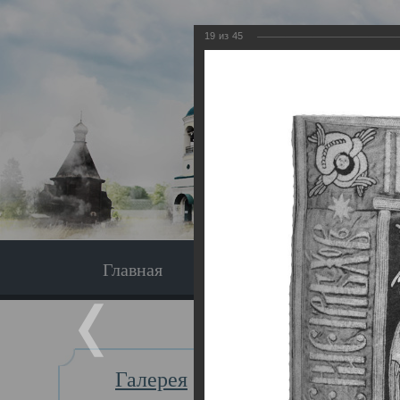
19
из
45
Главная
Экскурсия
Главная
Галерея