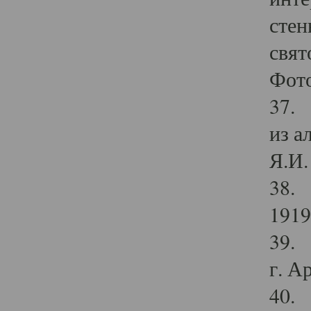
стен
свят
Фото
37. 
из а
Я.И. 
38. 
1919
39. 
г. А
40. 