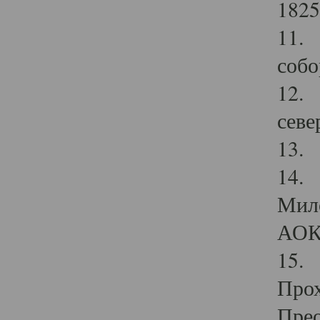
1825
11.
собо
12. 
севе
13.
14. 
Мило
АОК
15. 
Прох
Прео