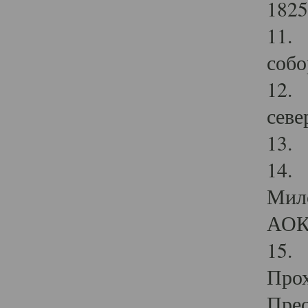
1825
11.
собо
12. 
севе
13.
14. 
Мило
АОК
15. 
Прох
Прео