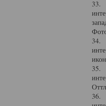
33. 
инте
запа
Фото
34. 
инте
икон
35. 
инте
Оттл
36. 
инте