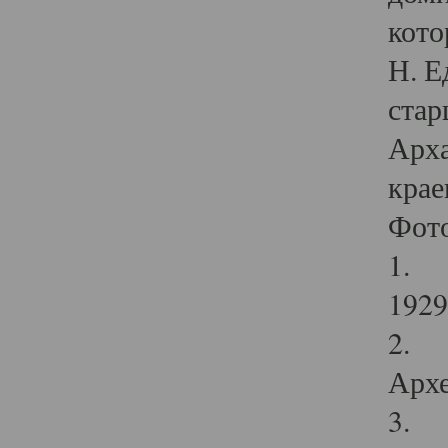
кото
Н. Е
стар
Арха
крае
Фот
1. С
1929 
2. Р
Архе
3. Ф