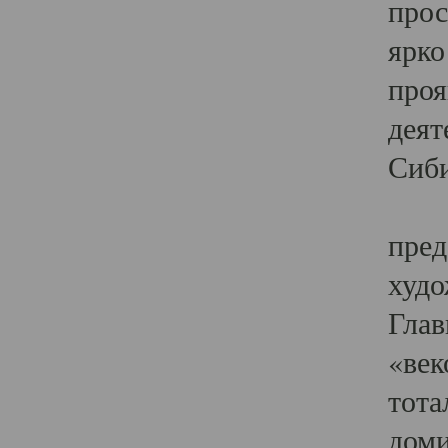
прос
ярко
проя
деят
Сиби
Одн
пред
худо
Глав
«век
тота
доми