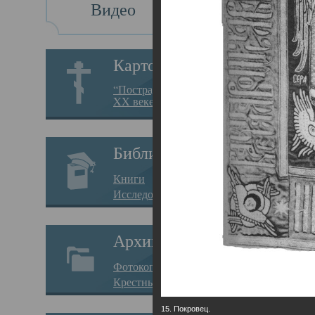
Видео
Св
Картотека
Свя
“Пострадавшие за веру в
XX веке на Севере”
23.12.
Сего
Библиотека
мере
Книги
целе
Исследования
резу
Архив
памя
Фотокопии дел
Арха
Крестные ходы
борь
15. Покровец.