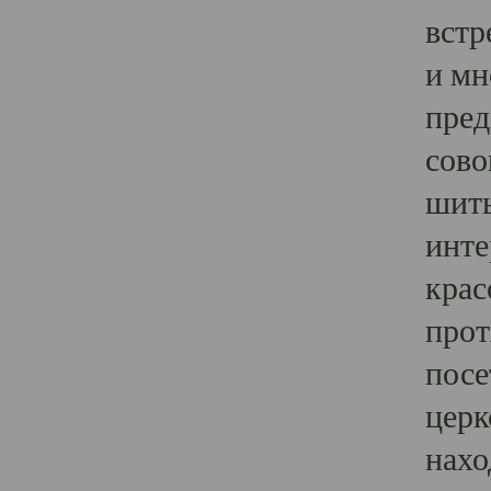
встр
и мн
пред
сово
шить
инте
крас
прот
посе
церк
нахо