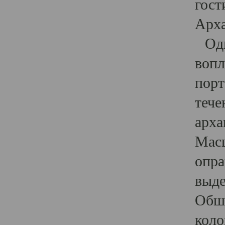
гост
Арха
Один
вопл
порт
тече
арха
Масш
опра
выде
Обши
коло