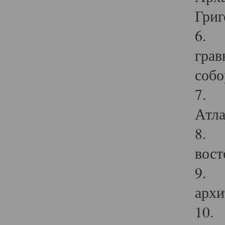
Григ
6. П
грав
собо
7. Г
Атла
8. С
вост
9. С
архи
10. 