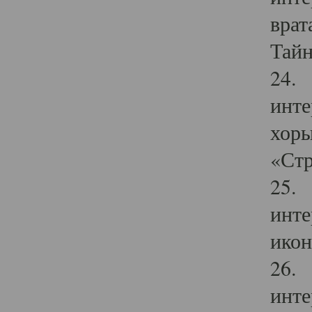
врат
Тайн
24. 
инте
хоры
«Стр
25. 
инте
икон
26. 
инте