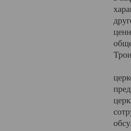
хара
друг
ценн
обще
Трои
Ярк
церк
пред
церк
сотр
обсу