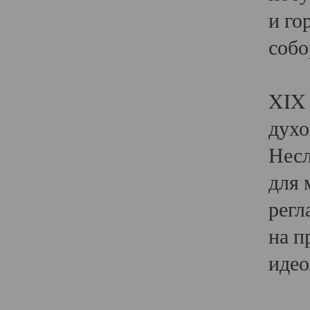
и го
собо
Явл
XIX 
духо
Несл
для 
регл
на п
идео
Поя