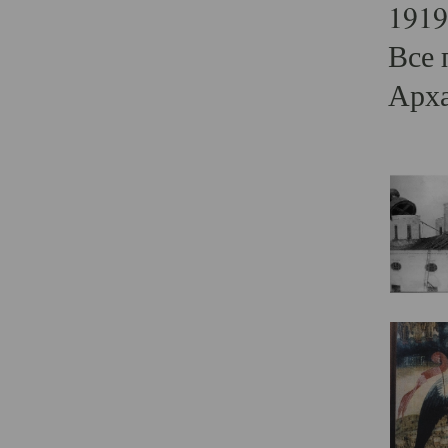
1919
Все 
Арха