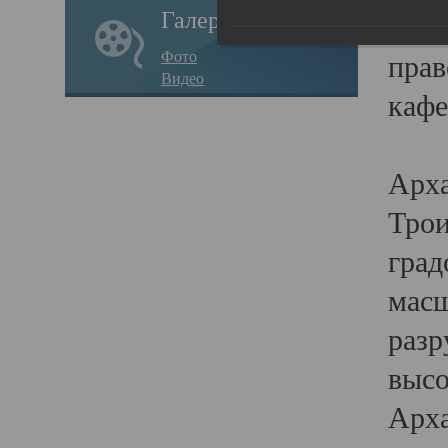
Галерея
годо
Фото
прав
Видео
кафе
Воз
Арха
Трои
град
масш
разр
высо
Арха