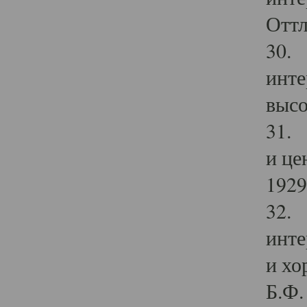
Оттл
30. 
инте
высо
31. 
и це
1929 
32. 
инте
и хо
Б.Ф. 