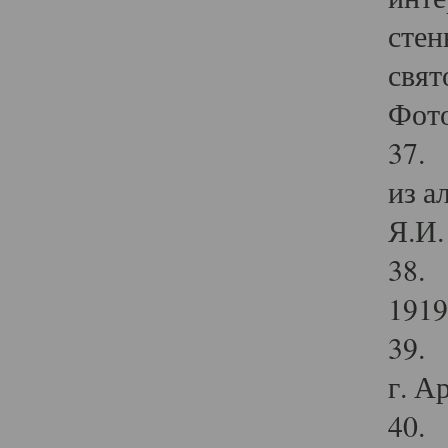
стен
свят
Фото
37. 
из а
Я.И. 
38. 
1919
39. 
г. А
40. 