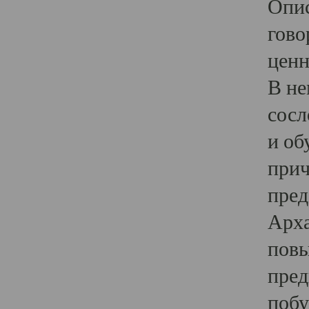
Опис
гово
ценн
В не
сосл
и об
прич
пред
Арха
повы
пред
побу