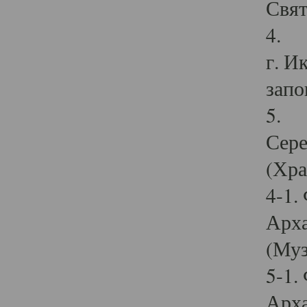
Свят
4. И
г. И
запо
5. И
Сере
(Хра
4-1.
Арха
(Муз
5-1.
Арха