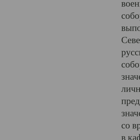
воен
собо
выпо
Севе
русс
собо
знач
личн
пред
знач
со в
в ка