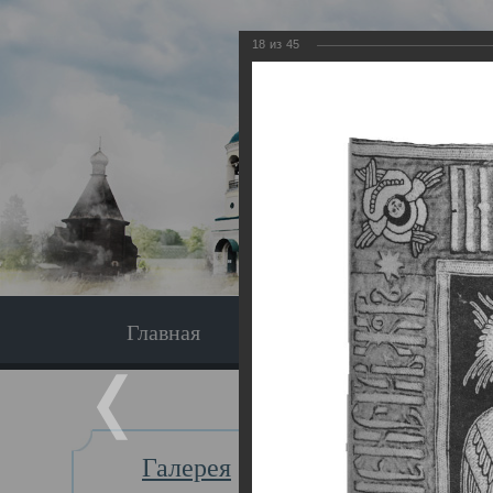
18
из
45
Главная
Экскурсия
Главная
Галерея