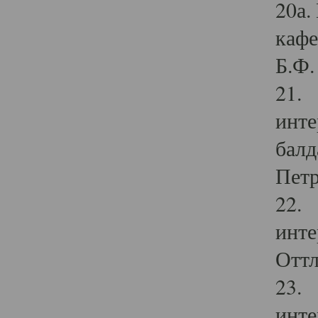
20а.
кафе
Б.Ф. 
21. 
инте
балд
Петр
22. 
инте
Оттл
23. 
инте