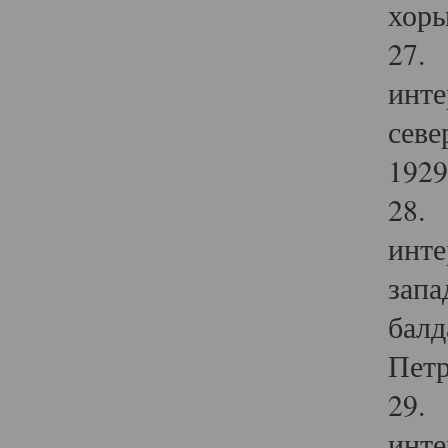
хоры
27. 
инте
севе
1929 
28. 
инте
запа
балд
Петр
29. 
инте