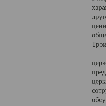
хара
друг
ценн
обще
Трои
Ярк
церк
пред
церк
сотр
обсу