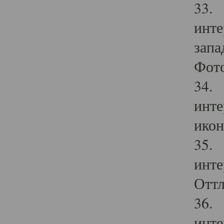
33. 
инте
запа
Фото
34. 
инте
икон
35. 
инте
Оттл
36. 
инте