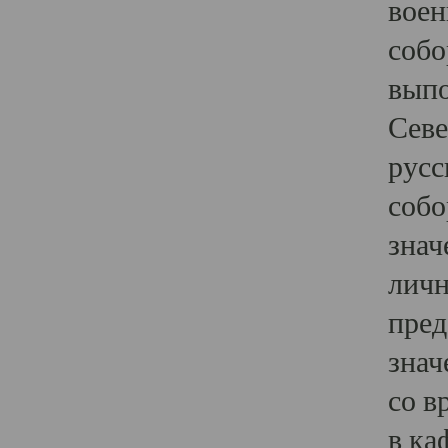
воен
собо
выпо
Севе
русс
собо
знач
личн
пред
знач
со в
в ка