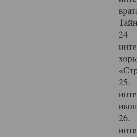
врат
Тайн
24. 
инте
хоры
«Стр
25. 
инте
икон
26. 
инте