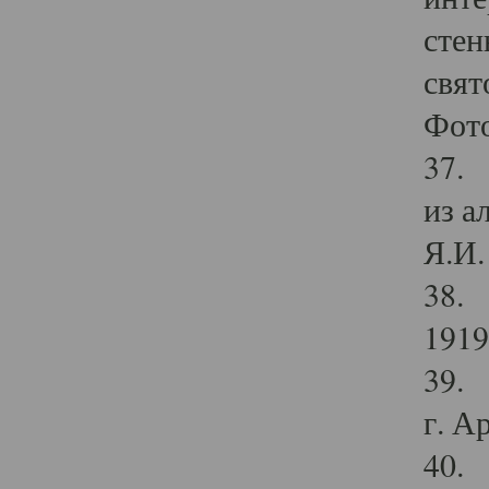
стен
свят
Фото
37. 
из а
Я.И. 
38. 
1919
39. 
г. А
40. 