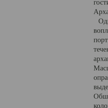
гост
Арха
Один
вопл
порт
тече
арха
Масш
опра
выде
Обши
коло