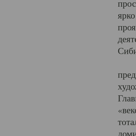
прос
ярко
проя
деят
Сиби
Одн
пред
худо
Глав
«век
тота
доми