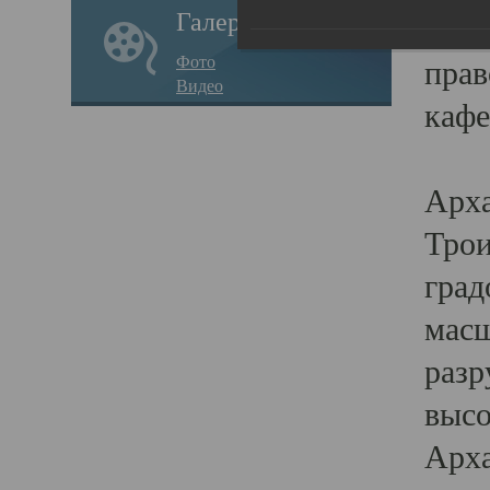
Галерея
годо
Фото
прав
Видео
кафе
Воз
Арха
Трои
град
масш
разр
высо
Арха