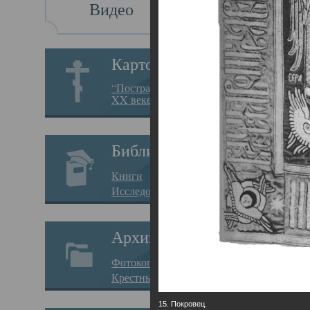
Видео
Св
Картотека
Свя
“Пострадавшие за веру в
XX веке на Севере”
23.12.
Сего
Библиотека
мере
Книги
целе
Исследования
резу
Архив
памя
Фотокопии дел
Арха
Крестные ходы
борь
15. Покровец.