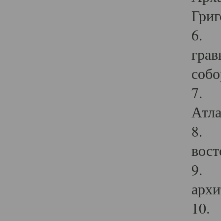
Григ
6. П
грав
собо
7. Г
Атла
8. С
вост
9. С
архи
10. 