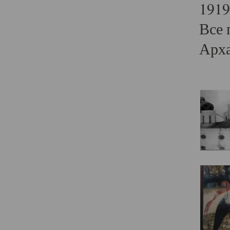
1919
Все 
Арха