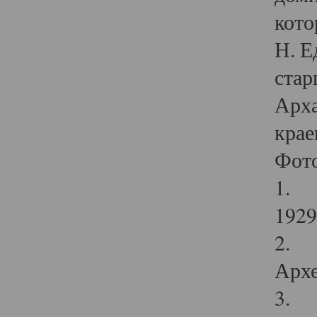
кото
Н. Е
стар
Арха
крае
Фот
1. С
1929 
2. Р
Архе
3. Ф