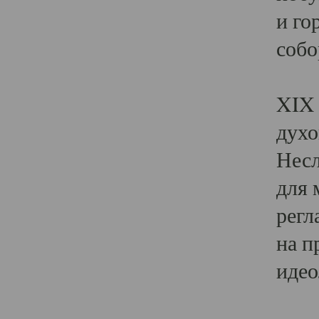
и го
собо
Явл
XIX 
духо
Несл
для 
регл
на п
идео
Поя