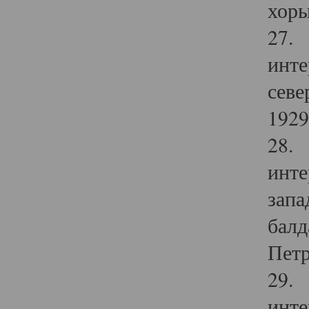
хоры
27. 
инте
севе
1929 
28. 
инте
запа
балд
Петр
29. 
инте