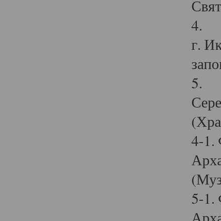
Свят
4. И
г. И
запо
5. И
Сере
(Хра
4-1.
Арха
(Муз
5-1.
Арха