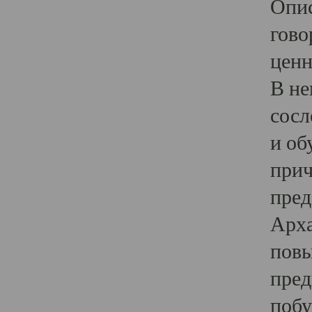
Опис
гово
ценн
В не
сосл
и об
прич
пред
Арха
повы
пред
побу