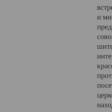
встр
и мн
пред
сово
шить
инте
крас
прот
посе
церк
нахо