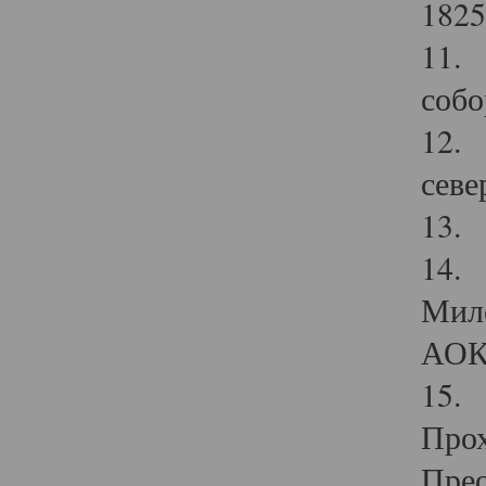
1825
11.
собо
12. 
севе
13.
14. 
Мило
АОК
15. 
Прох
Прео