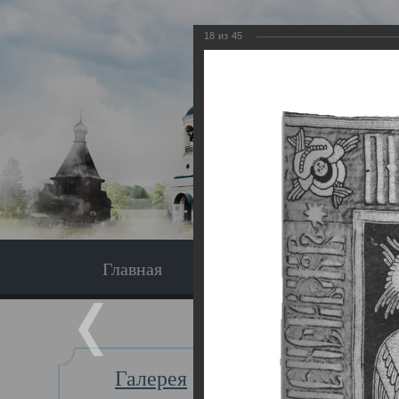
18
из
45
Главная
Экскурсия
Главная
Галерея