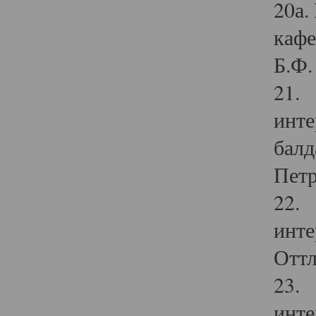
20а.
кафе
Б.Ф. 
21. 
инте
балд
Петр
22. 
инте
Оттл
23. 
инте