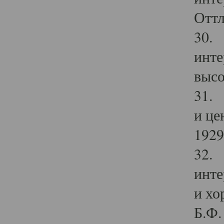
Оттл
30. 
инте
высо
31. 
и це
1929 
32. 
инте
и хо
Б.Ф. 