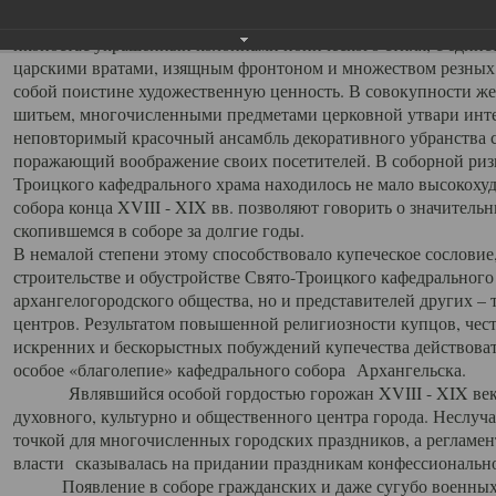
заслуженно выделяя из многочисленных культовых построек 
иконостас украшенный колоннами ионического стиля, с един
царскими вратами, изящным фронтоном и множеством резных,
собой поистине художественную ценность. В совокупности же
шитьем, многочисленными предметами церковной утвари интер
неповторимый красочный ансамбль декоративного убранства с
поражающий воображение своих посетителей. В соборной ризн
Троицкого кафедрального храма находилось не мало высокох
собора конца XVIII - XIX вв. позволяют говорить о значител
скопившемся в соборе за долгие годы.
В немалой степени этому способствовало купеческое сословие
строительстве и обустройстве Свято-Троицкого кафедрального 
архангелогородского общества, но и представителей других –
центров. Результатом повышенной религиозности купцов, чес
искренних и бескорыстных побуждений купечества действовать 
особое «благолепие» кафедрального собора Архангельска.
Являвшийся особой гордостью горожан XVIII - XIX века
духовного, культурно и общественного центра города. Неслуч
точкой для многочисленных городских праздников, а регламен
власти сказывалась на придании праздникам конфессионально
Появление в соборе гражданских и даже сугубо военных 