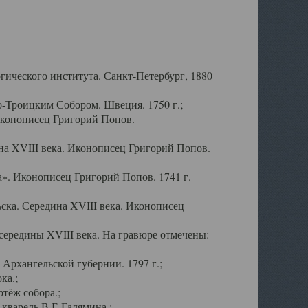
ического института. Санкт-Петербург, 1880
-Троицким Собором. Швеция. 1750 г.;
Иконописец Григорий Попов.
а XVIII века. Иконописец Григорий Попов.
». Иконописец Григорий Попов. 1741 г.
ска. Середина XVIII века. Иконописец
ередины XVIII века. На гравюре отмечены:
Архангельской губернии. 1797 г.;
ка.;
тёж собора.;
кварель В.Е.Галямина.;