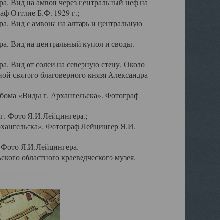
а. Вид на амвон через центральный неф на
аф Оттлие Б.Ф. 1929 г.;
. Вид с амвона на алтарь и центральную
а. Вид на центральный купол и своды.
. Вид от солеи на северную стену. Около
ой святого благоверного князя Александра
бома «Виды г. Архангельска». Фотограф
г. Фото Я.И.Лейцингера.;
рхангельска». Фотограф Лейцингер Я.И.
. Фото Я.И.Лейцингера.
кого областного краеведческого музея.