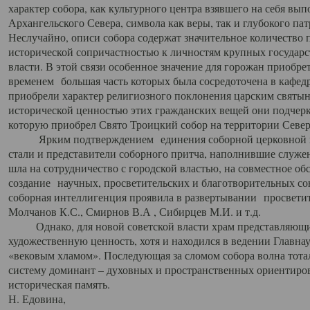
характер собора, как культурного центра взявшего на себя вы
Архангельского Севера, символа как веры, так и глубокого па
Неслучайно, описи собора содержат значительное количество п
исторической сопричастностью к личностям крупных государс
власти. В этой связи особенное значение для горожан приобре
временем большая часть которых была сосредоточена в кафедр
приобрели характер религиозного поклонения царским святыня
исторической ценностью этих гражданских вещей они подчер
которую приобрел Свято Троицкий собор на территории Север
Ярким подтверждением единения соборной церковной ис
стали и представители соборного притча, наполнившие служ
шла на сотрудничество с городской властью, на совместное о
создание научных, просветительских и благотворительных со
соборная интеллигенция проявила в развертывании просветит
Молчанов К.С., Смирнов В.А , Сибирцев М.И. и т.д.
Однако, для новой советской власти храм представляющи
художественную ценность, хотя и находился в ведении Главн
«вековым хламом». Последующая за сломом собора волна тотал
систему доминант – духовных и пространственных ориентиров,
историческая память.
Н. Едовина,