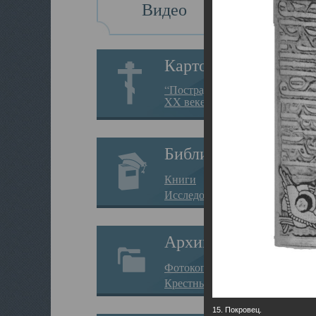
Видео
Картотека
“Пострадавшие за веру в
XX веке на Севере”
Библиотека
Книги
Исследования
Архив
Фотокопии дел
Крестные ходы
15. Покровец.