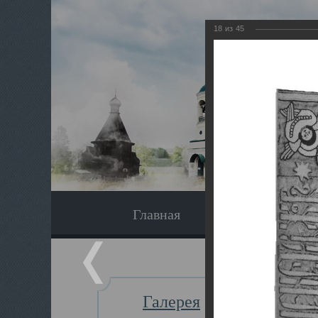
18
из
45
Главная
Экскурсия
Галерея