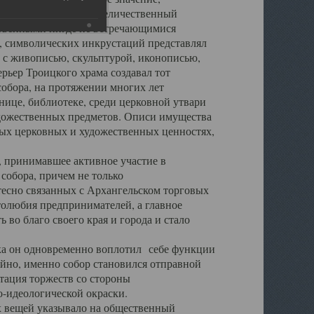
города. Обширный и величественный
ственными нигде не встречающимися
 символических инкрустаций представлял
 с живописью, скульптурой, иконописью,
ьер Троицкого храма создавал тот
обора, на протяжении многих лет
ице, библиотеке, среди церковной утвари
удожественных предметов. Описи имущества
ьных церковных и художественных ценностях,
, принимавшее активное участие в
собора, причем не только
 тесно связанных с Архангельском торговых
толюбия предпринимателей, а главное
во благо своего края и города и стало
 он одновременно воплотил себе функции
айно, именно собор становился отправной
тация торжеств со стороны
-идеологической окраски.
вещей указывало на общественный