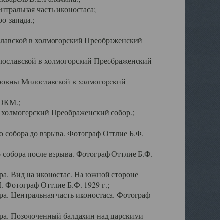
тральная часть иконостаса;
о-запада.;
славской в холмогорский Преображенский
лославской в холмогорский Преображенский
оровны Милославской в холмогорский
АОКМ.;
в холмогорский Преображенский собор.;
 собора до взрыва. Фотограф Оттлие Б.Ф.
 собора после взрыва. Фотограф Оттлие Б.Ф.
а. Вид на иконостас. На южной стороне
. Фотограф Оттлие Б.Ф. 1929 г.;
а. Центральная часть иконостаса. Фотограф
ра. Позолоченный балдахин над царскими