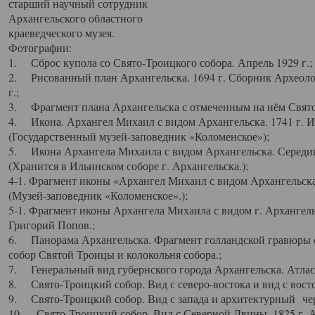
старший научный сотрудник
Архангельского областного
краеведческого музея.
Фотографии:
1. Сброс купола со Свято-Троицкого собора. Апрель 1929 г.;
2. Рисованный план Архангельска. 1694 г. Сборник Археолог
г.;
3. Фрагмент плана Архангельска с отмеченным на нём Свято
4. Икона. Архангел Михаил с видом Архангельска. 1741 г. 
(Государственный музей-заповедник «Коломенское»);
5. Икона Архангела Михаила с видом Архангельска. Середин
(Хранится в Ильинском соборе г. Архангельска.);
4-1. Фрагмент иконы «Архангел Михаил с видом Архангельска
(Музей-заповедник «Коломенское».);
5-1. Фрагмент иконы Архангела Михаила с видом г. Архангель
Григорий Попов.;
6. Панорама Архангельска. Фрагмент голландской гравюры с
собор Святой Троицы и колокольня собора.;
7. Генеральный вид губернского города Архангельска. Атлас 
8. Свято-Троицкий собор. Вид с северо-востока и вид с восто
9. Свято-Троицкий собор. Вид с запада и архитектурный чер
10. Свято-Троицкий собор. Вид с Северной Двины. 1825 г. А