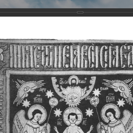
Виртуа
Новомученико
Земли А
Сайт создан по благосло
и Холмо
Наследники
Галерея
Главная
Галерея
Храмы-мученики Архангельска
Свято-Тро