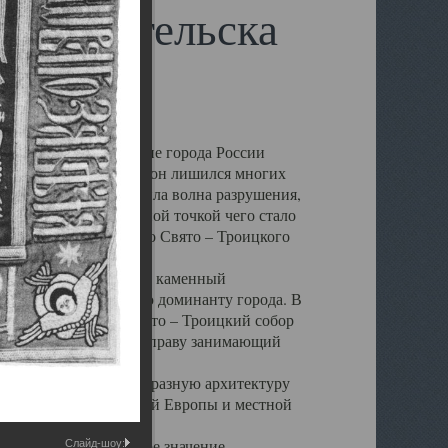
 Архангельска
 чем другие губернские города России
 в результате которых он лишился многих
у Архангельску ударила волна разрушения,
 20 –х годов. Отправной точкой чего стало
нсамбля кафедрального Свято – Троицкого
а, величественный каменный
ю и градостроительную доминанту города. В
оть до разрушения Свято – Троицкий собор
ний Архангельска, по праву занимающий
ртине Архангельска.
 себе яркую и своеобразную архитектуру
ниями России, Западной Европы и местной
вали его кафедральное значение,
Слайд-шоу: