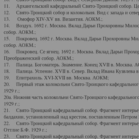
11. Архангельский кафедральный Свято-Троицкий собор. Цен
12. Свято-Троицкий собор и колокольня. Вид с запада и север
13. Омофор XIV-XV вв. Византия. АОКМ.;
14. Воздух. 1692 г. Москва. Вклад Дарьи Прохоровны Мило
собор. АОКМ.;
15. Покровец. 1692 г. Москва. Вклад Дарьи Прохоровны Ми
собор. АОКМ.;
16. Покровец. Се ягнец. 1692 г. Москва. Вклад Дарьи Прох
Преображенский собор. АОКМ.;
17. Палица. Богоматерь. Знамение. Конец XVII в. Москва. 
18. Палица. Успение. XVII в. Север. Вклад Ивана Кузвлева 
19. Епитрахиль. XVI-XVII вв. Москва. АОКМ;
20. Первый этаж колокольни Свято-Троицкого кафедрального
1929 г.;
20а. Нижняя часть колокольни Свято-Троицкого кафедрального
1929 г.;
21. Свято-Троицкий кафедральный собор. Фрагмент интерьер
балдахин, установленный над крестом, поставленным Петром I
22. Свято-Троицкий кафедральный собор. Фрагмент интерьер
Оттлие Б.Ф. 1929 г.;
23. Свято-Троицкий кафедральный собор. Фрагмент интерье