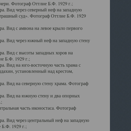
ери. Фотограф Оттлие Б.Ф. 1929 г.;
а. Вид через северный неф на западную
трашный суд». Фотограф Оттлие Б.Ф. 1929
. Вид с амвона на левое крыло первого
а. Вид через южный неф на западную стену
а. Вид с высоты западных хоров на
 Б.Ф. 1929 г.;
а. Вид на юго-восточную часть храма с
дахин, установленный над крестом,
а. Вид на северную стену храма. Фотограф
ра. Вид на южную стену и два опорных
;
тральная часть иконостаса. Фотограф
а. Вид через центральный неф на западную
Б.Ф. 1929 г.;