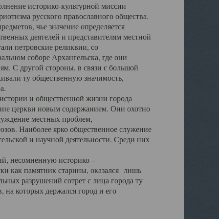
полнение историко-культурной миссии
триотизма русского православного общества.
редметов, чье значение определяется
твенных деятелей и представителям местной
тали петровские реликвии, со
альном соборе Архангельска, где они
м. С другой стороны, в связи с большой
кивали ту общественную значимость,
а.
тории и общественной жизни города
ение церкви новым содержанием. Они охотно
бсуждение местных проблем,
юзов. Наиболее ярко общественное служение
ельской и научной деятельности. Среди них
й, несомненную историко –
ауки как памятник старины, оказался лишь
ьных разрушений сотрет с лица города ту
 на которых держался город и его