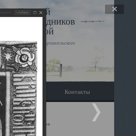
льный музей
слайдер
в и исповедников
рхангельской
влению митрополита Архангельского
горского Даниила
Вопрос-ответ
Контакты
ицкий собор Архангельска