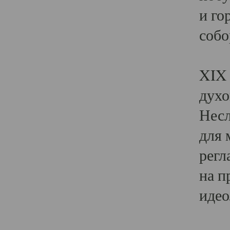
и го
собо
Явл
XIX 
духо
Несл
для 
регл
на п
идео
Поя