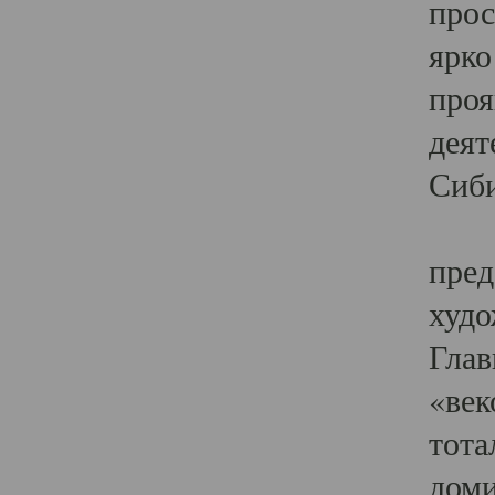
прос
ярко
проя
деят
Сиби
Одн
пред
худо
Глав
«век
тота
доми