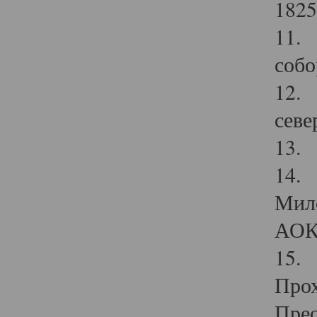
1825
11.
собо
12. 
севе
13.
14. 
Мило
АОК
15. 
Прох
Прео