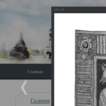
18
из
45
Главная
Экскурсия
Главная
Галерея