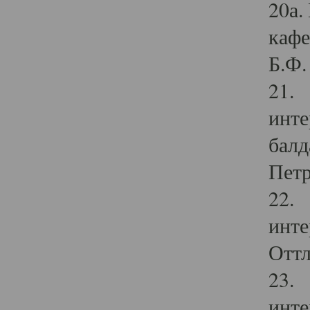
20а.
кафе
Б.Ф. 
21. 
инте
балд
Петр
22. 
инте
Оттл
23. 
инте