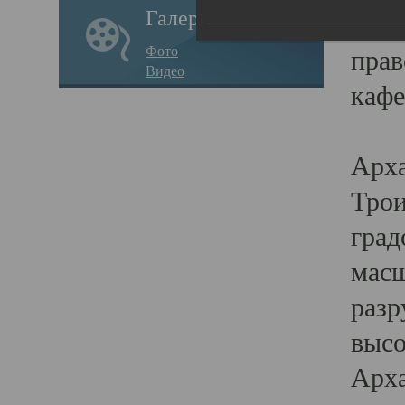
Галерея
годо
Фото
прав
Видео
кафе
Воз
Арха
Трои
град
масш
разр
высо
Арха