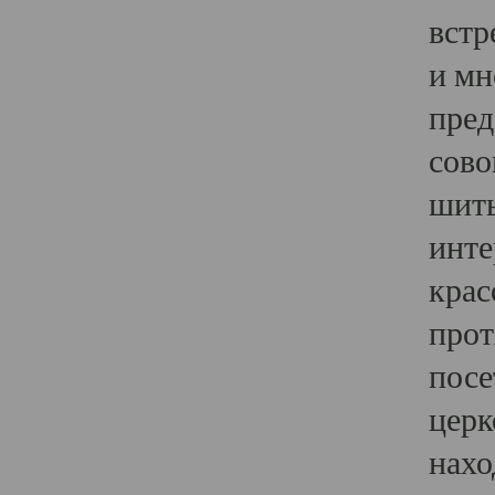
встр
и мн
пред
сово
шить
инте
крас
прот
посе
церк
нахо