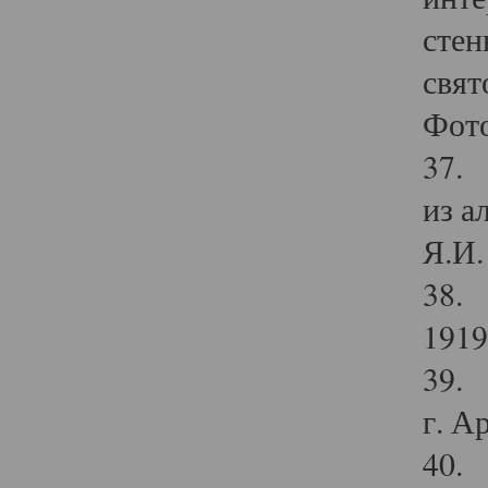
стен
свят
Фото
37. 
из а
Я.И. 
38. 
1919
39. 
г. А
40. 