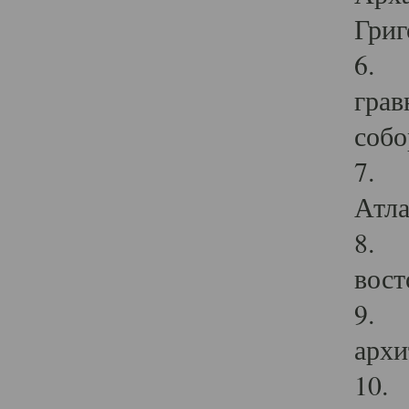
Григ
6. П
грав
собо
7. Г
Атла
8. С
вост
9. С
архи
10. 