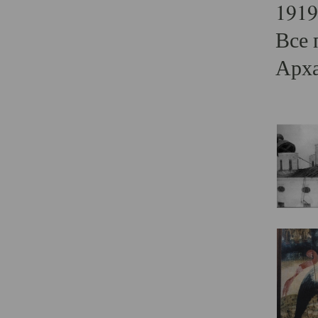
1919
Все 
Арха