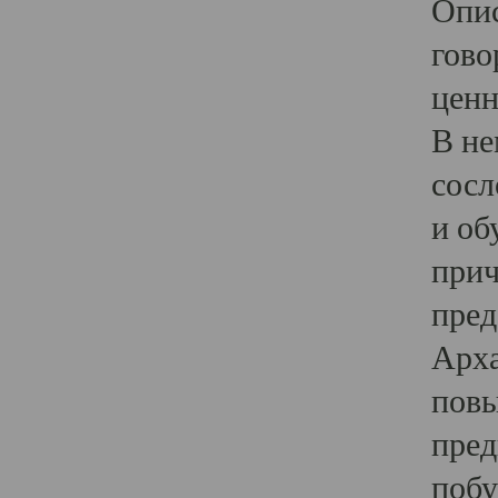
Опис
гово
ценн
В не
сосл
и об
прич
пред
Арха
повы
пред
побу