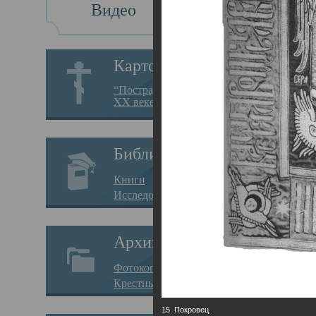
Видео
Св
Картотека
Свя
“Пострадавшие за веру в
XX веке на Севере”
23.12.
Сего
Библиотека
мере
Книги
целе
Исследования
резу
Архив
памя
Фотокопии дел
Арха
Крестные ходы
борь
15. Покровец.