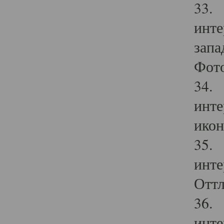
33. 
инте
запа
Фото
34. 
инте
икон
35. 
инте
Оттл
36. 
инте