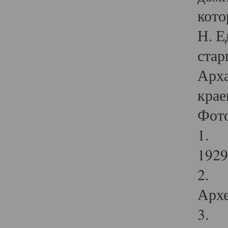
кото
Н. Е
стар
Арха
крае
Фот
1. С
1929 
2. Р
Архе
3. Ф