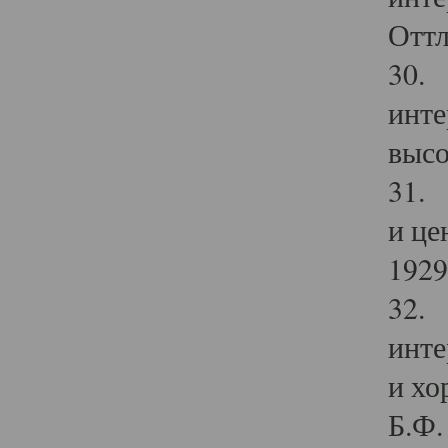
Оттл
30. 
инте
высо
31. 
и це
1929 
32. 
инте
и хо
Б.Ф. 