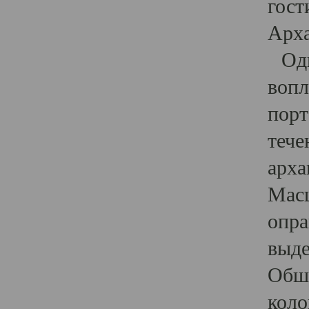
гост
Арха
Один
вопл
порт
тече
арха
Масш
опра
выде
Обши
коло