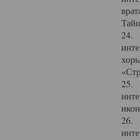
врат
Тайн
24. 
инте
хоры
«Стр
25. 
инте
икон
26. 
инте