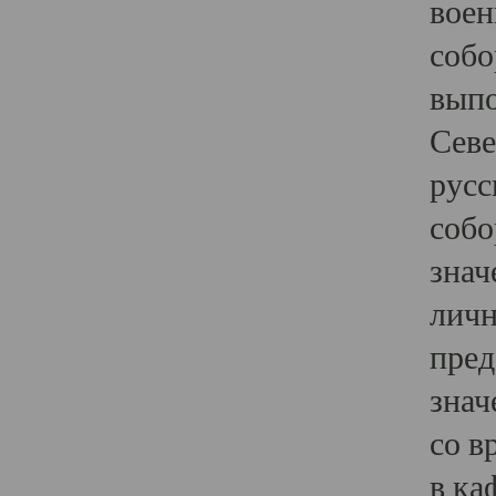
воен
собо
выпо
Севе
русс
собо
знач
личн
пред
знач
со в
в ка