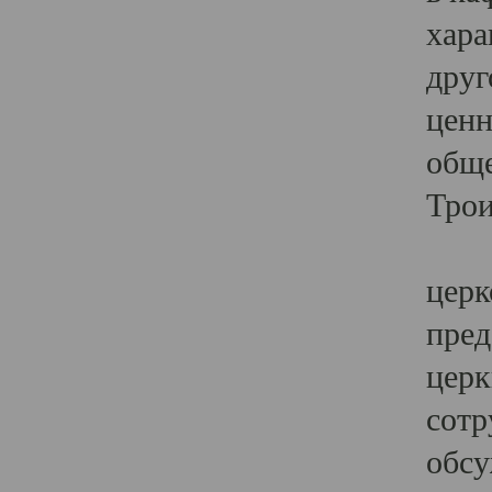
хара
друг
ценн
обще
Трои
Ярк
церк
пред
церк
сотр
обсу