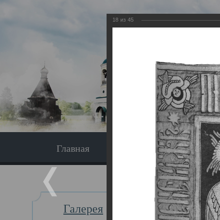
18
из
45
Главная
Экскурсия
Главная
Галерея