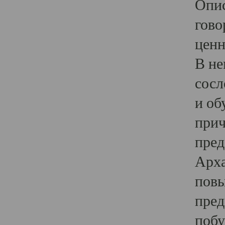
Опис
гово
ценн
В не
сосл
и об
прич
пред
Арха
повы
пред
побу