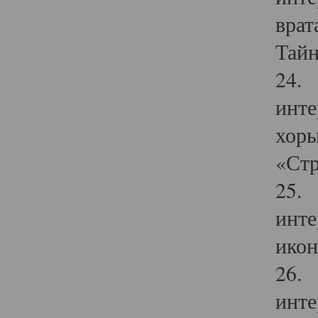
врат
Тайн
24. 
инте
хоры
«Стр
25. 
инте
икон
26. 
инте