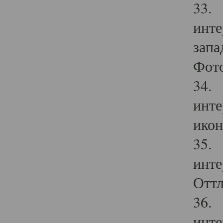
33. 
инте
запа
Фото
34. 
инте
икон
35. 
инте
Оттл
36. 
инте