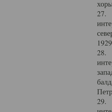
хоры
27. 
инте
севе
1929 
28. 
инте
запа
балд
Петр
29. 
инте