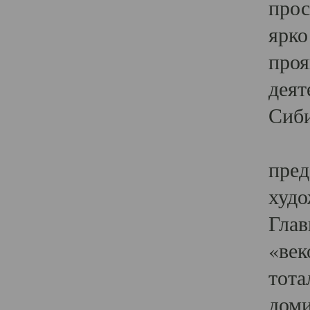
прос
ярко
проя
деят
Сиби
Одн
пред
худо
Глав
«век
тота
доми