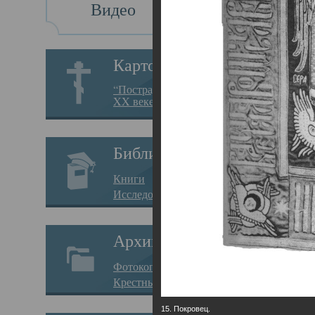
Видео
Св
Картотека
Свя
“Пострадавшие за веру в
XX веке на Севере”
23.12.
Сего
Библиотека
мере
Книги
целе
Исследования
резу
Архив
памя
Фотокопии дел
Арха
Крестные ходы
борь
15. Покровец.