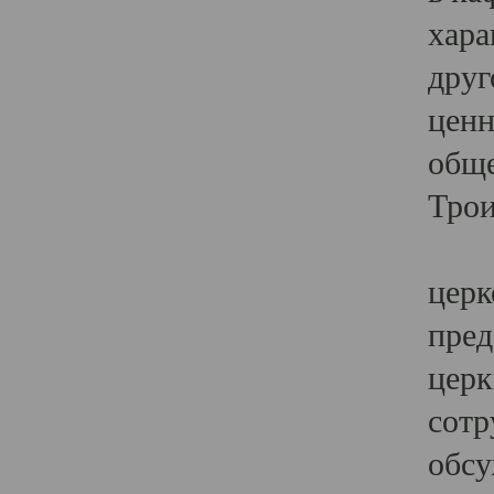
хара
друг
ценн
обще
Трои
Ярк
церк
пред
церк
сотр
обсу