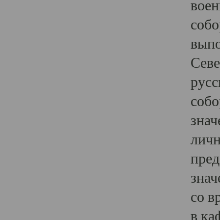
воен
собо
выпо
Севе
русс
собо
знач
личн
пред
знач
со в
в ка