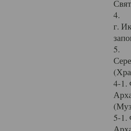
Свят
4. И
г. И
запо
5. И
Сере
(Хра
4-1.
Арха
(Муз
5-1.
Арха