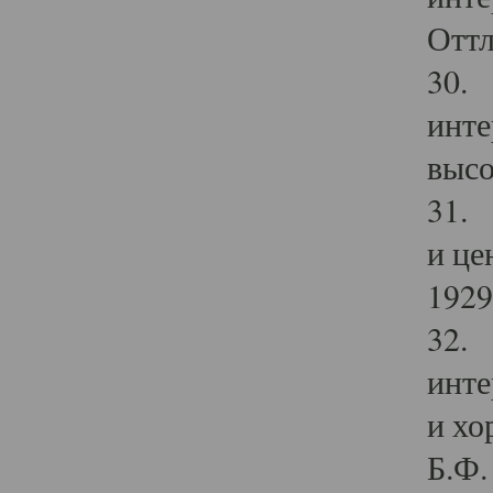
Оттл
30. 
инте
высо
31. 
и це
1929 
32. 
инте
и хо
Б.Ф. 