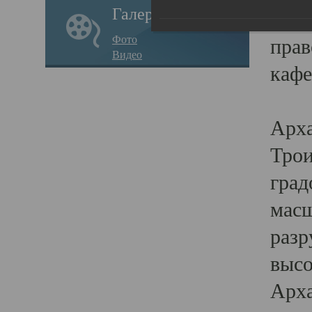
Галерея
годо
Фото
прав
Видео
кафе
Воз
Арха
Трои
град
масш
разр
высо
Арха