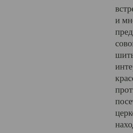
встр
и мн
пред
сово
шить
инте
крас
прот
посе
церк
нахо