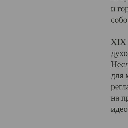
и го
собо
Явл
XIX 
духо
Несл
для 
регл
на п
идео
Поя