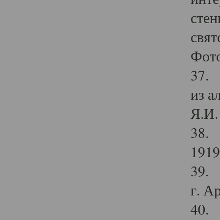
стен
свят
Фото
37. 
из а
Я.И. 
38. 
1919
39. 
г. А
40. 