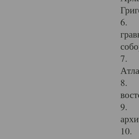
Григ
6. П
грав
собо
7. Г
Атла
8. С
вост
9. С
архи
10. 