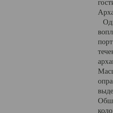
гост
Арха
Один
вопл
порт
тече
арха
Масш
опра
выде
Обши
коло