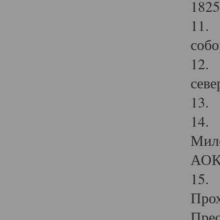
1825
11.
собо
12. 
севе
13.
14. 
Мило
АОК
15. 
Прох
Прео