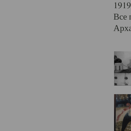
1919
Все 
Арха