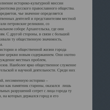
полнение историко-культурной миссии
триотизма русского православного общества.
редметов, чье значение определяется
твенных деятелей и представителям местной
тали петровские реликвии, со
альном соборе Архангельска, где они
м. С другой стороны, в связи с большой
кивали ту общественную значимость,
а.
тории и общественной жизни города
ение церкви новым содержанием. Они охотно
бсуждение местных проблем,
юзов. Наиболее ярко общественное служение
ельской и научной деятельности. Среди них
й, несомненную историко –
ауки как памятник старины, оказался лишь
ьных разрушений сотрет с лица города ту
 на которых держался город и его