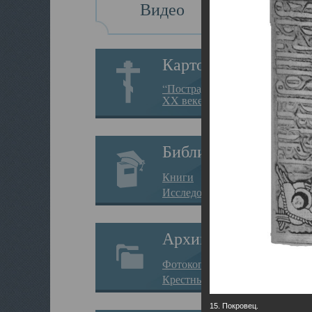
Видео
Картотека
“Пострадавшие за веру в
XX веке на Севере”
Библиотека
Книги
Исследования
Архив
Фотокопии дел
Крестные ходы
15. Покровец.