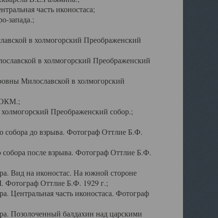
тральная часть иконостаса;
о-запада.;
славской в холмогорский Преображенский
лославской в холмогорский Преображенский
оровны Милославской в холмогорский
АОКМ.;
в холмогорский Преображенский собор.;
 собора до взрыва. Фотограф Оттлие Б.Ф.
 собора после взрыва. Фотограф Оттлие Б.Ф.
а. Вид на иконостас. На южной стороне
. Фотограф Оттлие Б.Ф. 1929 г.;
а. Центральная часть иконостаса. Фотограф
ра. Позолоченный балдахин над царскими