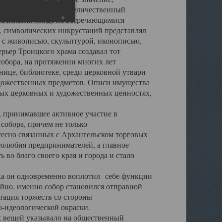
города. Обширный и величественный
ственными нигде не встречающимися
 символических инкрустаций представлял
 с живописью, скульптурой, иконописью,
ьер Троицкого храма создавал тот
обора, на протяжении многих лет
ице, библиотеке, среди церковной утвари
удожественных предметов. Описи имущества
ьных церковных и художественных ценностях,
, принимавшее активное участие в
собора, причем не только
 тесно связанных с Архангельском торговых
толюбия предпринимателей, а главное
во благо своего края и города и стало
 он одновременно воплотил себе функции
айно, именно собор становился отправной
тация торжеств со стороны
-идеологической окраски.
вещей указывало на общественный