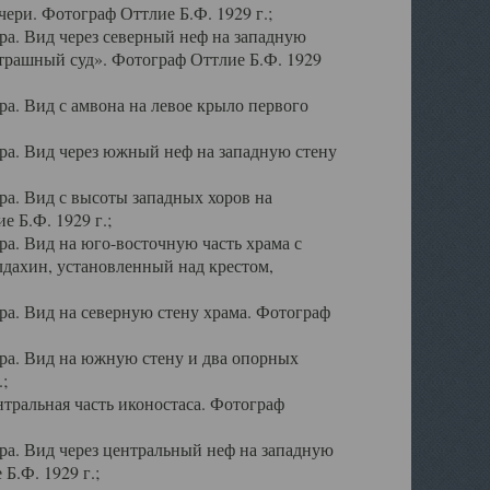
ери. Фотограф Оттлие Б.Ф. 1929 г.;
а. Вид через северный неф на западную
трашный суд». Фотограф Оттлие Б.Ф. 1929
. Вид с амвона на левое крыло первого
а. Вид через южный неф на западную стену
а. Вид с высоты западных хоров на
 Б.Ф. 1929 г.;
а. Вид на юго-восточную часть храма с
дахин, установленный над крестом,
а. Вид на северную стену храма. Фотограф
ра. Вид на южную стену и два опорных
;
тральная часть иконостаса. Фотограф
а. Вид через центральный неф на западную
Б.Ф. 1929 г.;