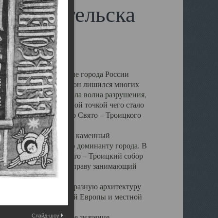
 Архангельска
 чем другие губернские города России
 в результате которых он лишился многих
у Архангельску ударила волна разрушения,
 20 –х годов. Отправной точкой чего стало
нсамбля кафедрального Свято – Троицкого
а, величественный каменный
ю и градостроительную доминанту города. В
оть до разрушения Свято – Троицкий собор
ний Архангельска, по праву занимающий
ртине Архангельска.
 себе яркую и своеобразную архитектуру
ниями России, Западной Европы и местной
вали его кафедральное значение,
Слайд-шоу: