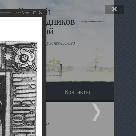
льный музей
слайдер
в и исповедников
рхангельской
влению митрополита Архангельского
горского Даниила
Вопрос-ответ
Контакты
ицкий собор Архангельска