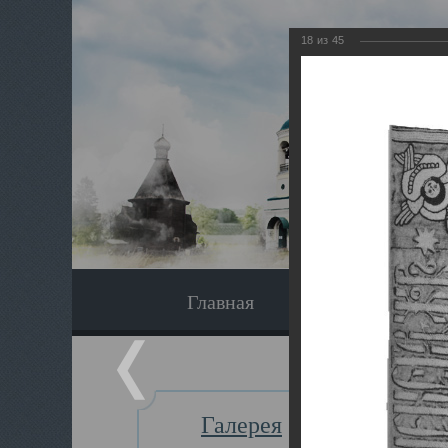
18
из
45
Главная
Экскурсия
Галерея