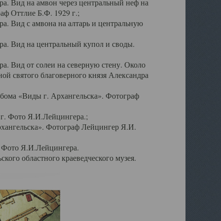
а. Вид на амвон через центральный неф на
аф Оттлие Б.Ф. 1929 г.;
. Вид с амвона на алтарь и центральную
а. Вид на центральный купол и своды.
. Вид от солеи на северную стену. Около
ой святого благоверного князя Александра
бома «Виды г. Архангельска». Фотограф
г. Фото Я.И.Лейцингера.;
рхангельска». Фотограф Лейцингер Я.И.
. Фото Я.И.Лейцингера.
кого областного краеведческого музея.