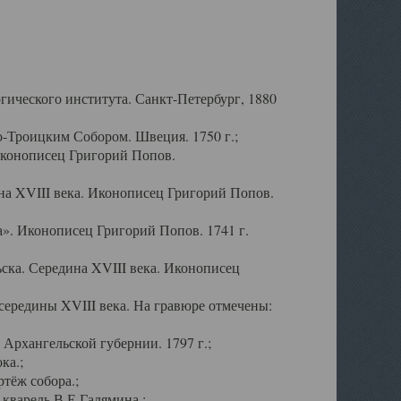
ического института. Санкт-Петербург, 1880
-Троицким Собором. Швеция. 1750 г.;
Иконописец Григорий Попов.
а XVIII века. Иконописец Григорий Попов.
». Иконописец Григорий Попов. 1741 г.
ска. Середина XVIII века. Иконописец
ередины XVIII века. На гравюре отмечены:
Архангельской губернии. 1797 г.;
ка.;
тёж собора.;
кварель В.Е.Галямина.;