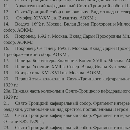
11. Архангельский кафедральный Свято-Троицкий собор. Цен
12. Свято-Троицкий собор и колокольня. Вид с запада и север
13. Омофор XIV-XV вв. Византия. АОКМ.;
14. Воздух. 1692 г. Москва. Вклад Дарьи Прохоровны Мило
собор. АОКМ.;
15. Покровец. 1692 г. Москва. Вклад Дарьи Прохоровны Ми
собор. АОКМ.;
16. Покровец. Се ягнец. 1692 г. Москва. Вклад Дарьи Прох
Преображенский собор. АОКМ.;
17. Палица. Богоматерь. Знамение. Конец XVII в. Москва. 
18. Палица. Успение. XVII в. Север. Вклад Ивана Кузвлева 
19. Епитрахиль. XVI-XVII вв. Москва. АОКМ;
20. Первый этаж колокольни Свято-Троицкого кафедрального
1929 г.;
20а. Нижняя часть колокольни Свято-Троицкого кафедрального
1929 г.;
21. Свято-Троицкий кафедральный собор. Фрагмент интерьер
балдахин, установленный над крестом, поставленным Петром I
22. Свято-Троицкий кафедральный собор. Фрагмент интерьер
Оттлие Б.Ф. 1929 г.;
23. Свято-Троицкий кафедральный собор. Фрагмент интерье