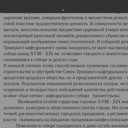
заслуженно выделяя из многочисленных культовых построек 
иконостас украшенный колоннами ионического стиля, с един
царскими вратами, изящным фронтоном и множеством резных,
собой поистине художественную ценность. В совокупности же
шитьем, многочисленными предметами церковной утвари интер
неповторимый красочный ансамбль декоративного убранства с
поражающий воображение своих посетителей. В соборной ризн
Троицкого кафедрального храма находилось не мало высокох
собора конца XVIII - XIX вв. позволяют говорить о значител
скопившемся в соборе за долгие годы.
В немалой степени этому способствовало купеческое сословие
строительстве и обустройстве Свято-Троицкого кафедрального 
архангелогородского общества, но и представителей других –
центров. Результатом повышенной религиозности купцов, чес
искренних и бескорыстных побуждений купечества действовать 
особое «благолепие» кафедрального собора Архангельска.
Являвшийся особой гордостью горожан XVIII - XIX века
духовного, культурно и общественного центра города. Неслуч
точкой для многочисленных городских праздников, а регламен
власти сказывалась на придании праздникам конфессионально
Появление в соборе гражданских и даже сугубо военных 