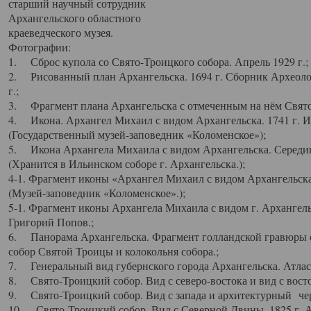
старший научный сотрудник
Архангельского областного
краеведческого музея.
Фотографии:
1. Сброс купола со Свято-Троицкого собора. Апрель 1929 г.;
2. Рисованный план Архангельска. 1694 г. Сборник Археолог
г.;
3. Фрагмент плана Архангельска с отмеченным на нём Свято
4. Икона. Архангел Михаил с видом Архангельска. 1741 г. 
(Государственный музей-заповедник «Коломенское»);
5. Икона Архангела Михаила с видом Архангельска. Середин
(Хранится в Ильинском соборе г. Архангельска.);
4-1. Фрагмент иконы «Архангел Михаил с видом Архангельска
(Музей-заповедник «Коломенское».);
5-1. Фрагмент иконы Архангела Михаила с видом г. Архангель
Григорий Попов.;
6. Панорама Архангельска. Фрагмент голландской гравюры с
собор Святой Троицы и колокольня собора.;
7. Генеральный вид губернского города Архангельска. Атлас 
8. Свято-Троицкий собор. Вид с северо-востока и вид с восто
9. Свято-Троицкий собор. Вид с запада и архитектурный чер
10. Свято-Троицкий собор. Вид с Северной Двины. 1825 г. А