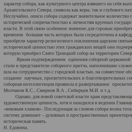
характер собора, как культурного центра взявшего на себя вы
Архангельского Севера, символа как веры, так и глубокого па
Неслучайно, описи собора содержат значительное количество п
исторической сопричастностью к личностям крупных государс
власти. В этой связи особенное значение для горожан приобре
временем большая часть которых была сосредоточена в кафедр
приобрели характер религиозного поклонения царским святыня
исторической ценностью этих гражданских вещей они подчер
которую приобрел Свято Троицкий собор на территории Север
Ярким подтверждением единения соборной церковной ис
стали и представители соборного притча, наполнившие служ
шла на сотрудничество с городской властью, на совместное о
создание научных, просветительских и благотворительных со
соборная интеллигенция проявила в развертывании просветит
Молчанов К.С., Смирнов В.А , Сибирцев М.И. и т.д.
Однако, для новой советской власти храм представляющи
художественную ценность, хотя и находился в ведении Главн
«вековым хламом». Последующая за сломом собора волна тотал
систему доминант – духовных и пространственных ориентиров,
историческая память.
Н. Едовина,