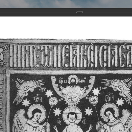
Виртуа
Новомученико
Земли А
Сайт создан по благосло
и Холмо
Наследники
Галерея
Главная
Галерея
Храмы-мученики Архангельска
Свято-Тро