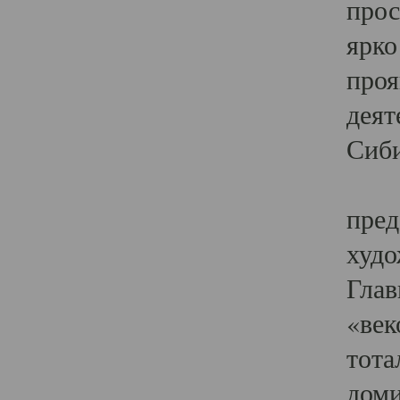
прос
ярко
проя
деят
Сиби
Одн
пред
худо
Глав
«век
тота
доми