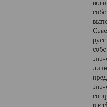
воен
собо
выпо
Севе
русс
собо
знач
личн
пред
знач
со в
в ка