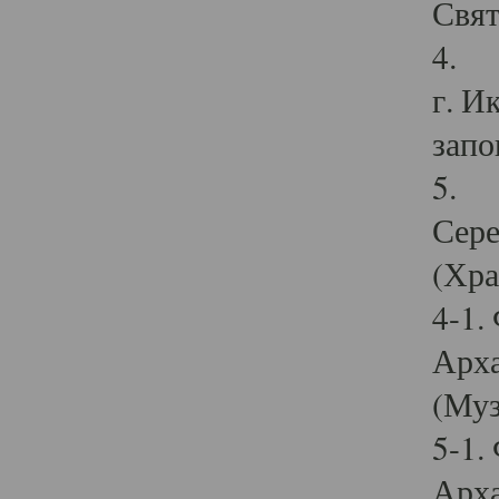
Свят
4. И
г. И
запо
5. И
Сере
(Хра
4-1.
Арха
(Муз
5-1.
Арха