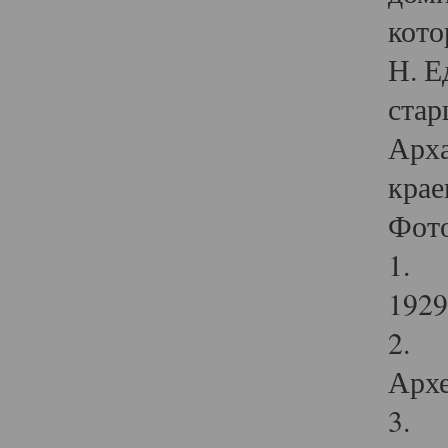
кото
Н. Е
стар
Арха
крае
Фот
1. С
1929 
2. Р
Архе
3. Ф