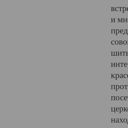
встр
и мн
пред
сово
шить
инте
крас
прот
посе
церк
нахо