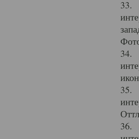
33. 
инте
запа
Фото
34. 
инте
икон
35. 
инте
Оттл
36. 
инте