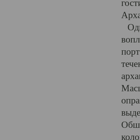
гост
Арха
Один
вопл
порт
тече
арха
Масш
опра
выде
Обши
коло