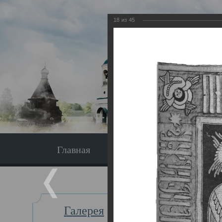
18
из
45
Главная
Экскурсия
Главная
Галерея