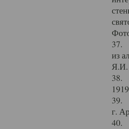
стен
свят
Фото
37. 
из а
Я.И. 
38. 
1919
39. 
г. А
40. 