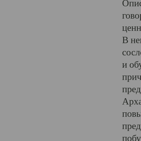
Опис
гово
ценн
В не
сосл
и об
прич
пред
Арха
повы
пред
побу