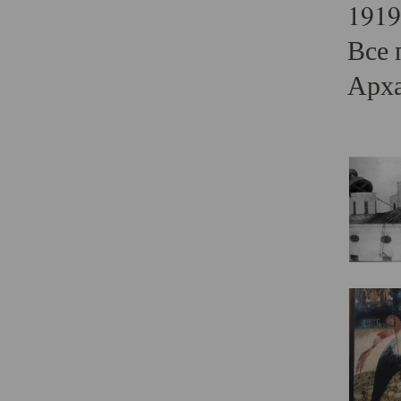
1919
Все 
Арха