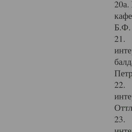
20а.
кафе
Б.Ф. 
21. 
инте
балд
Петр
22. 
инте
Оттл
23. 
инте