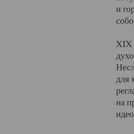
и го
собо
Явл
XIX 
духо
Несл
для 
регл
на п
идео
Поя