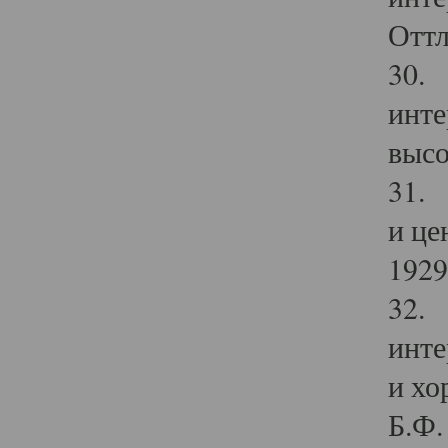
Оттл
30. 
инте
высо
31. 
и це
1929 
32. 
инте
и хо
Б.Ф. 