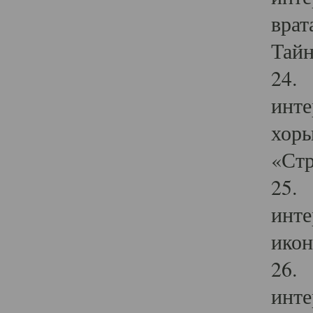
врат
Тайн
24. 
инте
хоры
«Стр
25. 
инте
икон
26. 
инте