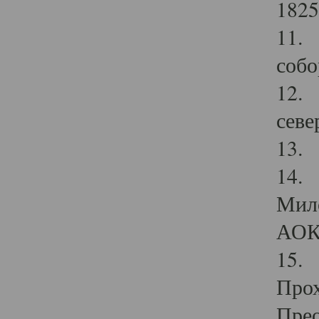
1825
11.
собо
12. 
севе
13.
14. 
Мило
АОК
15. 
Прох
Прео