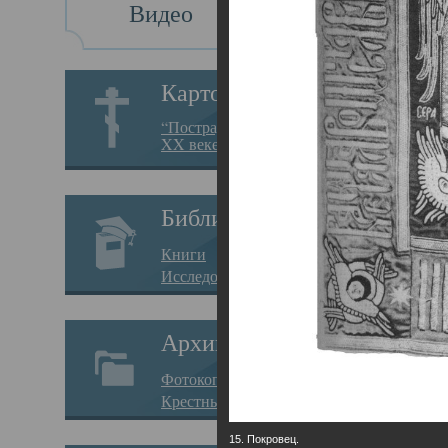
Видео
Св
Картотека
Свя
“Пострадавшие за веру в
XX веке на Севере”
23.12.
Сего
Библиотека
мере
Книги
целе
Исследования
резу
Архив
памя
Фотокопии дел
Арха
Крестные ходы
борь
15. Покровец.