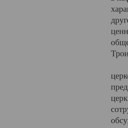
хара
друг
ценн
обще
Трои
Ярк
церк
пред
церк
сотр
обсу