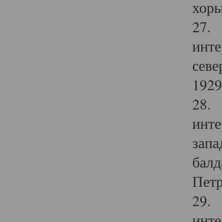
хоры
27. 
инте
севе
1929 
28. 
инте
запа
балд
Петр
29. 
инте