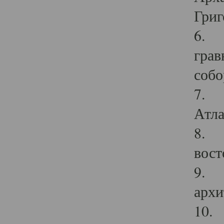
Григ
6. П
грав
собо
7. Г
Атла
8. С
вост
9. С
архи
10. 