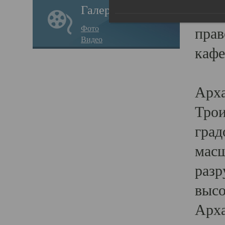
Галерея
годо
Фото
прав
Видео
кафе
Воз
Арха
Трои
град
масш
разр
высо
Арха