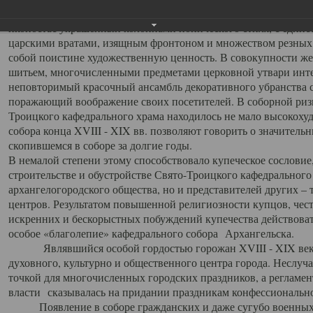
заслуженно выделяя из многочисленных культовых построек 
иконостас украшенный колоннами ионического стиля, с един
царскими вратами, изящным фронтоном и множеством резных,
собой поистине художественную ценность. В совокупности же
шитьем, многочисленными предметами церковной утвари интер
неповторимый красочный ансамбль декоративного убранства с
поражающий воображение своих посетителей. В соборной ризн
Троицкого кафедрального храма находилось не мало высокох
собора конца XVIII - XIX вв. позволяют говорить о значител
скопившемся в соборе за долгие годы.
В немалой степени этому способствовало купеческое сословие
строительстве и обустройстве Свято-Троицкого кафедрального 
архангелогородского общества, но и представителей других –
центров. Результатом повышенной религиозности купцов, чес
искренних и бескорыстных побуждений купечества действовать 
особое «благолепие» кафедрального собора Архангельска.
Являвшийся особой гордостью горожан XVIII - XIX века
духовного, культурно и общественного центра города. Неслуч
точкой для многочисленных городских праздников, а регламен
власти сказывалась на придании праздникам конфессионально
Появление в соборе гражданских и даже сугубо военных 