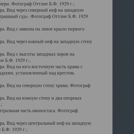
ери. Фотограф Оттлие Б.Ф. 1929 г.;
а. Вид через северный неф на западную
трашный суд». Фотограф Оттлие Б.Ф. 1929
. Вид с амвона на левое крыло первого
а. Вид через южный неф на западную стену
а. Вид с высоты западных хоров на
 Б.Ф. 1929 г.;
а. Вид на юго-восточную часть храма с
дахин, установленный над крестом,
а. Вид на северную стену храма. Фотограф
ра. Вид на южную стену и два опорных
;
тральная часть иконостаса. Фотограф
а. Вид через центральный неф на западную
Б.Ф. 1929 г.;