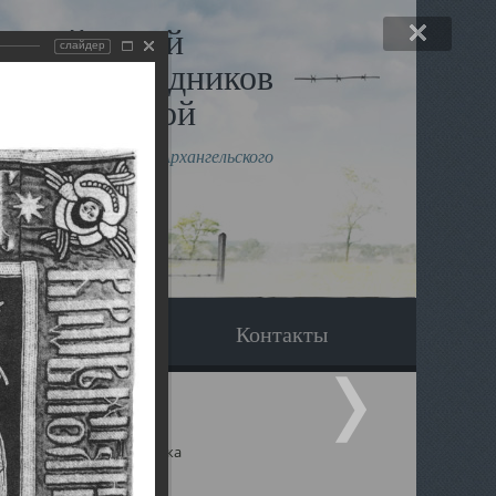
льный музей
слайдер
в и исповедников
рхангельской
влению митрополита Архангельского
горского Даниила
Вопрос-ответ
Контакты
ицкий собор Архангельска