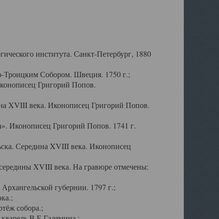
ического института. Санкт-Петербург, 1880
-Троицким Собором. Швеция. 1750 г.;
Иконописец Григорий Попов.
а XVIII века. Иконописец Григорий Попов.
». Иконописец Григорий Попов. 1741 г.
ска. Середина XVIII века. Иконописец
ередины XVIII века. На гравюре отмечены:
Архангельской губернии. 1797 г.;
ка.;
тёж собора.;
кварель В.Е.Галямина.;