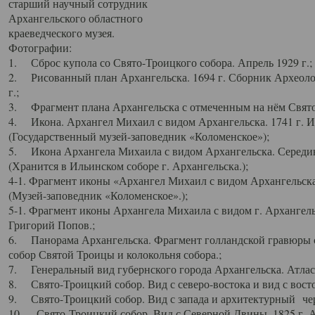
старший научный сотрудник
Архангельского областного
краеведческого музея.
Фотографии:
1. Сброс купола со Свято-Троицкого собора. Апрель 1929 г.;
2. Рисованный план Архангельска. 1694 г. Сборник Археолог
г.;
3. Фрагмент плана Архангельска с отмеченным на нём Свято
4. Икона. Архангел Михаил с видом Архангельска. 1741 г. 
(Государственный музей-заповедник «Коломенское»);
5. Икона Архангела Михаила с видом Архангельска. Середин
(Хранится в Ильинском соборе г. Архангельска.);
4-1. Фрагмент иконы «Архангел Михаил с видом Архангельска
(Музей-заповедник «Коломенское».);
5-1. Фрагмент иконы Архангела Михаила с видом г. Архангель
Григорий Попов.;
6. Панорама Архангельска. Фрагмент голландской гравюры с
собор Святой Троицы и колокольня собора.;
7. Генеральный вид губернского города Архангельска. Атлас 
8. Свято-Троицкий собор. Вид с северо-востока и вид с восто
9. Свято-Троицкий собор. Вид с запада и архитектурный чер
10. Свято-Троицкий собор. Вид с Северной Двины. 1825 г. А