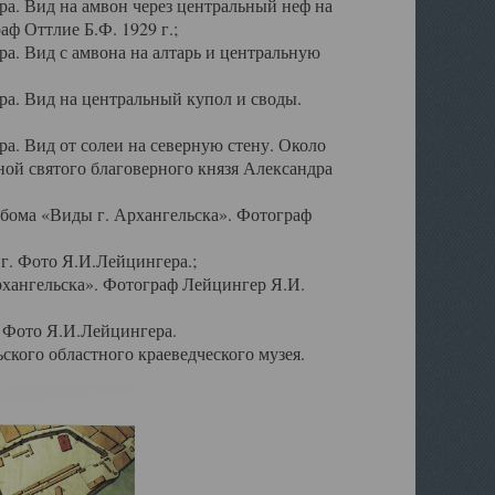
а. Вид на амвон через центральный неф на
аф Оттлие Б.Ф. 1929 г.;
. Вид с амвона на алтарь и центральную
а. Вид на центральный купол и своды.
. Вид от солеи на северную стену. Около
ой святого благоверного князя Александра
бома «Виды г. Архангельска». Фотограф
г. Фото Я.И.Лейцингера.;
рхангельска». Фотограф Лейцингер Я.И.
. Фото Я.И.Лейцингера.
кого областного краеведческого музея.