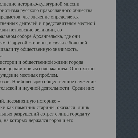
полнение историко-культурной миссии
триотизма русского православного общества.
редметов, чье значение определяется
твенных деятелей и представителям местной
тали петровские реликвии, со
альном соборе Архангельска, где они
м. С другой стороны, в связи с большой
кивали ту общественную значимость,
а.
тории и общественной жизни города
ение церкви новым содержанием. Они охотно
бсуждение местных проблем,
юзов. Наиболее ярко общественное служение
ельской и научной деятельности. Среди них
й, несомненную историко –
ауки как памятник старины, оказался лишь
ьных разрушений сотрет с лица города ту
 на которых держался город и его