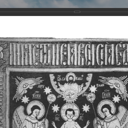
Виртуа
Новомученико
Земли А
Сайт создан по благосло
и Холмо
Наследники
Галерея
Главная
Галерея
Храмы-мученики Архангельска
Свято-Тро