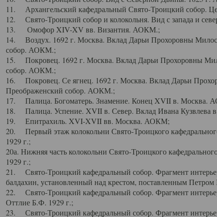
11. Архангельский кафедральный Свято-Троицкий собор. Цен
12. Свято-Троицкий собор и колокольня. Вид с запада и север
13. Омофор XIV-XV вв. Византия. АОКМ.;
14. Воздух. 1692 г. Москва. Вклад Дарьи Прохоровны Мило
собор. АОКМ.;
15. Покровец. 1692 г. Москва. Вклад Дарьи Прохоровны Ми
собор. АОКМ.;
16. Покровец. Се ягнец. 1692 г. Москва. Вклад Дарьи Прох
Преображенский собор. АОКМ.;
17. Палица. Богоматерь. Знамение. Конец XVII в. Москва. 
18. Палица. Успение. XVII в. Север. Вклад Ивана Кузвлева 
19. Епитрахиль. XVI-XVII вв. Москва. АОКМ;
20. Первый этаж колокольни Свято-Троицкого кафедрального
1929 г.;
20а. Нижняя часть колокольни Свято-Троицкого кафедрального
1929 г.;
21. Свято-Троицкий кафедральный собор. Фрагмент интерьер
балдахин, установленный над крестом, поставленным Петром I
22. Свято-Троицкий кафедральный собор. Фрагмент интерьер
Оттлие Б.Ф. 1929 г.;
23. Свято-Троицкий кафедральный собор. Фрагмент интерье