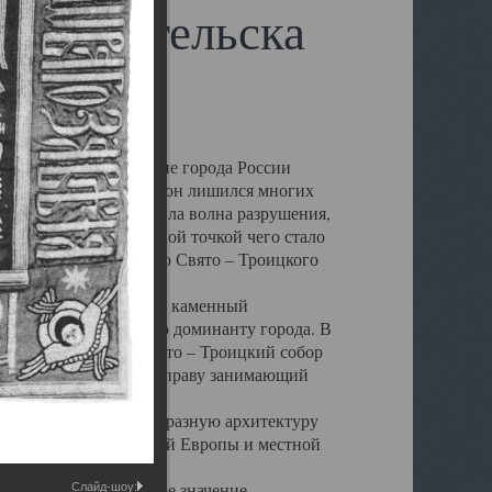
 Архангельска
 чем другие губернские города России
 в результате которых он лишился многих
у Архангельску ударила волна разрушения,
 20 –х годов. Отправной точкой чего стало
нсамбля кафедрального Свято – Троицкого
а, величественный каменный
ю и градостроительную доминанту города. В
оть до разрушения Свято – Троицкий собор
ний Архангельска, по праву занимающий
ртине Архангельска.
 себе яркую и своеобразную архитектуру
ниями России, Западной Европы и местной
вали его кафедральное значение,
Слайд-шоу: