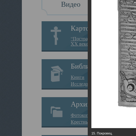
Видео
Картотека
“Пострадавшие за веру в
XX веке на Севере”
Библиотека
Книги
Исследования
Архив
Фотокопии дел
Крестные ходы
15. Покровец.