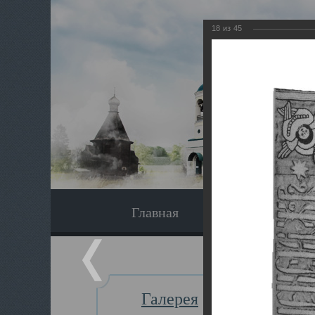
18
из
45
Главная
Экскурсия
Галерея