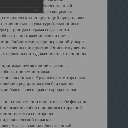
города. Обширный и величественный
ственными нигде не встречающимися
 символических инкрустаций представлял
 с живописью, скульптурой, иконописью,
ьер Троицкого храма создавал тот
обора, на протяжении многих лет
ице, библиотеке, среди церковной утвари
удожественных предметов. Описи имущества
ьных церковных и художественных ценностях,
, принимавшее активное участие в
собора, причем не только
 тесно связанных с Архангельском торговых
толюбия предпринимателей, а главное
во благо своего края и города и стало
 он одновременно воплотил себе функции
айно, именно собор становился отправной
тация торжеств со стороны
-идеологической окраски.
вещей указывало на общественный