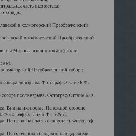
тральная часть иконостаса;
о-запада.;
славской в холмогорский Преображенский
лославской в холмогорский Преображенский
оровны Милославской в холмогорский
АОКМ.;
в холмогорский Преображенский собор.;
 собора до взрыва. Фотограф Оттлие Б.Ф.
 собора после взрыва. Фотограф Оттлие Б.Ф.
а. Вид на иконостас. На южной стороне
. Фотограф Оттлие Б.Ф. 1929 г.;
а. Центральная часть иконостаса. Фотограф
ра. Позолоченный балдахин над царскими