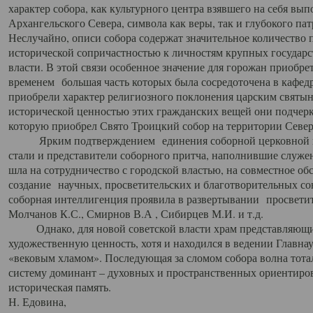
характер собора, как культурного центра взявшего на себя вы
Архангельского Севера, символа как веры, так и глубокого па
Неслучайно, описи собора содержат значительное количество п
исторической сопричастностью к личностям крупных государс
власти. В этой связи особенное значение для горожан приобре
временем большая часть которых была сосредоточена в кафедр
приобрели характер религиозного поклонения царским святыня
исторической ценностью этих гражданских вещей они подчер
которую приобрел Свято Троицкий собор на территории Север
Ярким подтверждением единения соборной церковной ис
стали и представители соборного притча, наполнившие служ
шла на сотрудничество с городской властью, на совместное о
создание научных, просветительских и благотворительных со
соборная интеллигенция проявила в развертывании просветит
Молчанов К.С., Смирнов В.А , Сибирцев М.И. и т.д.
Однако, для новой советской власти храм представляющи
художественную ценность, хотя и находился в ведении Главн
«вековым хламом». Последующая за сломом собора волна тотал
систему доминант – духовных и пространственных ориентиров,
историческая память.
Н. Едовина,