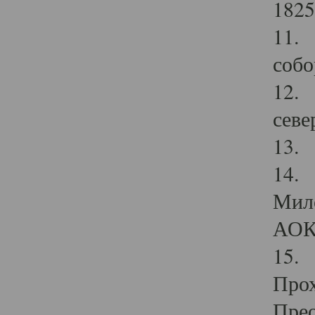
1825
11.
собо
12. 
севе
13.
14. 
Мило
АОК
15. 
Прох
Прео