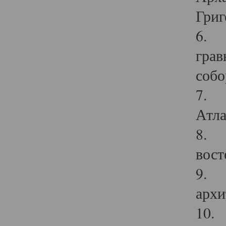
Григ
6. П
грав
собо
7. Г
Атла
8. С
вост
9. С
архи
10. 