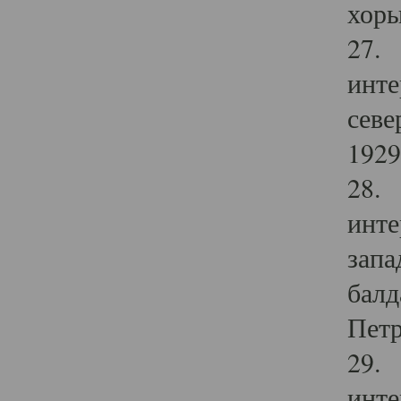
хоры
27. 
инте
севе
1929 
28. 
инте
запа
балд
Петр
29. 
инте