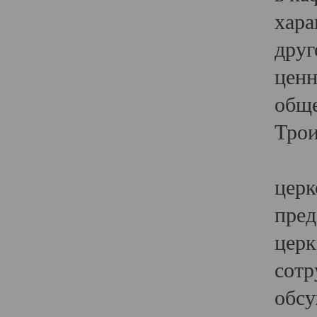
хара
друг
ценн
обще
Трои
Ярк
церк
пред
церк
сотр
обсу