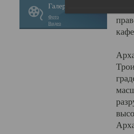
Галерея
годо
Фото
прав
Видео
кафе
Воз
Арха
Трои
град
масш
разр
высо
Арха