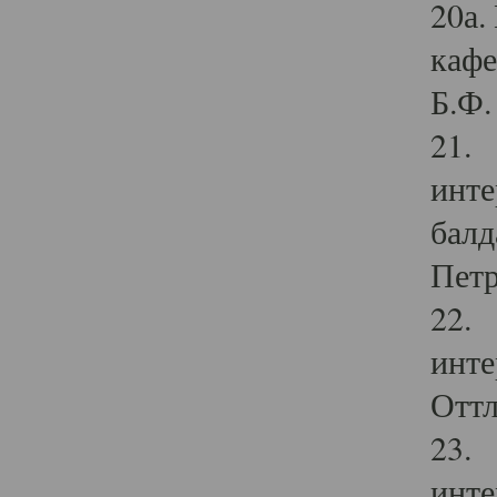
20а.
кафе
Б.Ф. 
21. 
инте
балд
Петр
22. 
инте
Оттл
23. 
инте