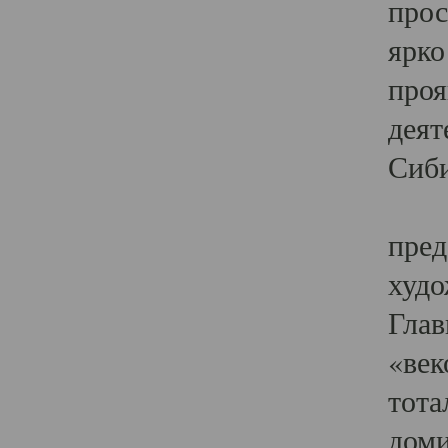
прос
ярко
проя
деят
Сиби
Одн
пред
худо
Глав
«век
тота
доми