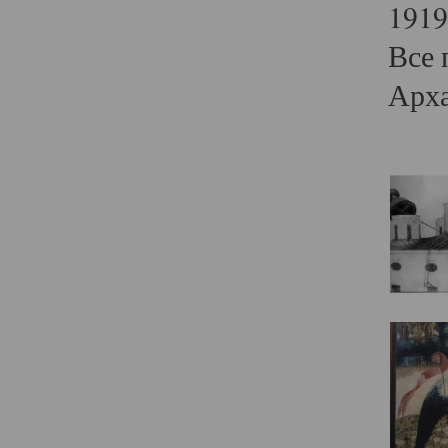
1919
Все 
Арха