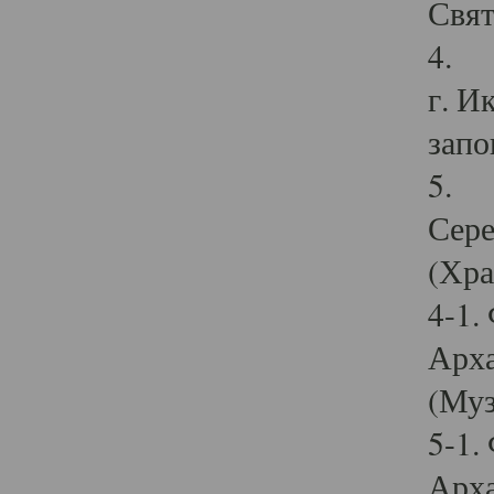
Свят
4. И
г. И
запо
5. И
Сере
(Хра
4-1.
Арха
(Муз
5-1.
Арха