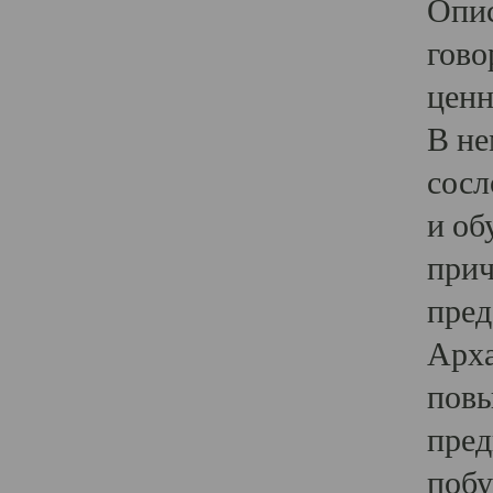
Опис
гово
ценн
В не
сосл
и об
прич
пред
Арха
повы
пред
побу