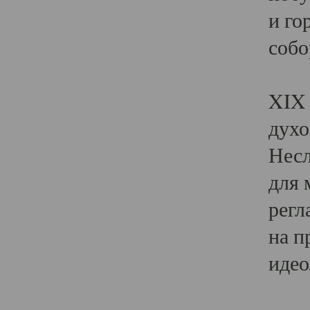
и го
собо
Явл
XIX 
духо
Несл
для 
регл
на п
идео
Поя