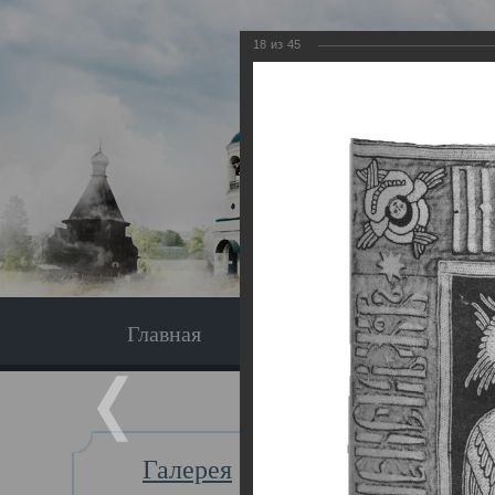
18
из
45
Главная
Экскурсия
Главная
Галерея