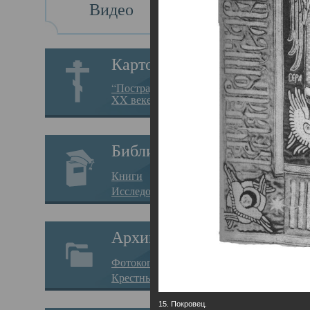
Видео
Св
Картотека
Свя
“Пострадавшие за веру в
XX веке на Севере”
23.12.
Сего
Библиотека
мере
Книги
целе
Исследования
резу
Архив
памя
Фотокопии дел
Арха
Крестные ходы
борь
15. Покровец.