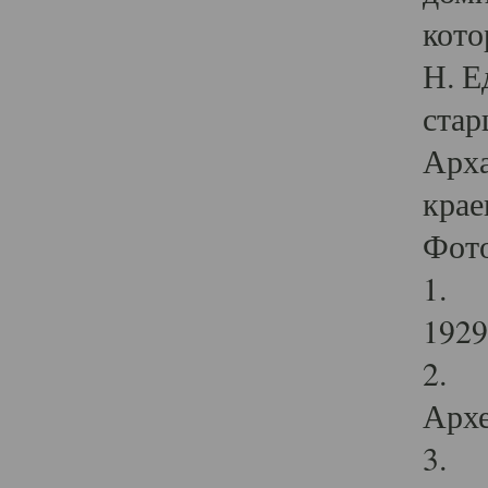
кото
Н. Е
стар
Арха
крае
Фот
1. С
1929 
2. Р
Архе
3. Ф