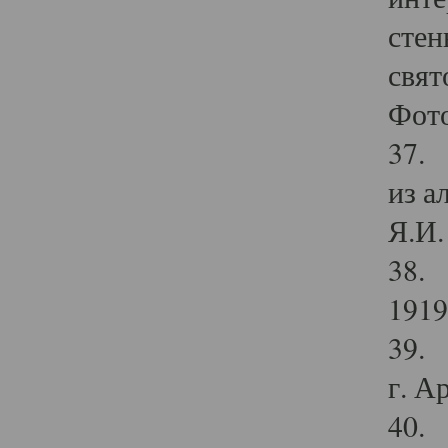
стен
свят
Фото
37. 
из а
Я.И. 
38. 
1919
39. 
г. А
40. 