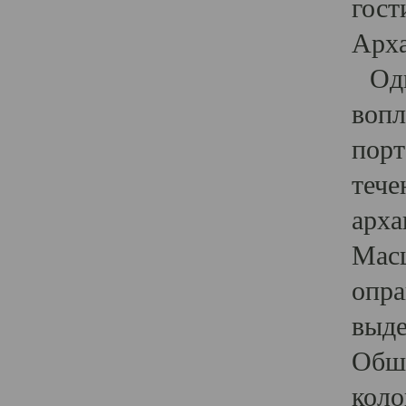
гост
Арха
Один
вопл
порт
тече
арха
Масш
опра
выде
Обши
коло