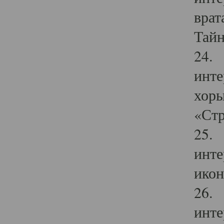
врат
Тайн
24. 
инте
хоры
«Стр
25. 
инте
икон
26. 
инте