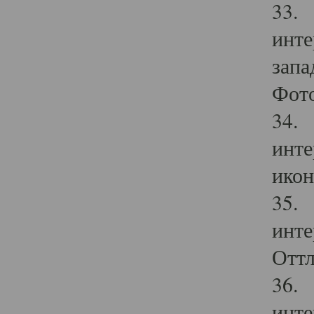
33. 
инте
запа
Фото
34. 
инте
икон
35. 
инте
Оттл
36. 
инте