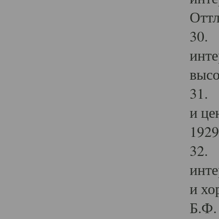
Оттл
30. 
инте
высо
31. 
и це
1929 
32. 
инте
и хо
Б.Ф. 