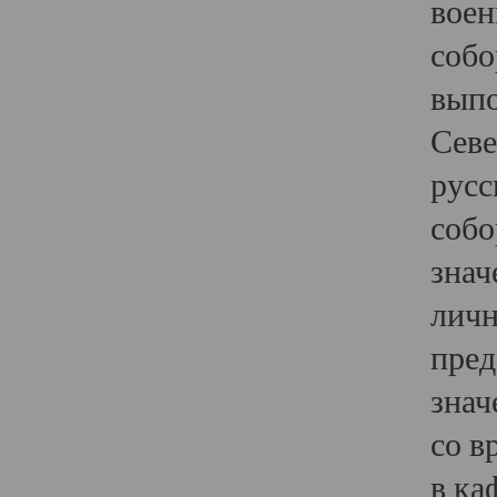
воен
собо
выпо
Севе
русс
собо
знач
личн
пред
знач
со в
в ка