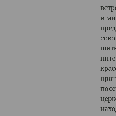
встр
и мн
пред
сово
шить
инте
крас
прот
посе
церк
нахо