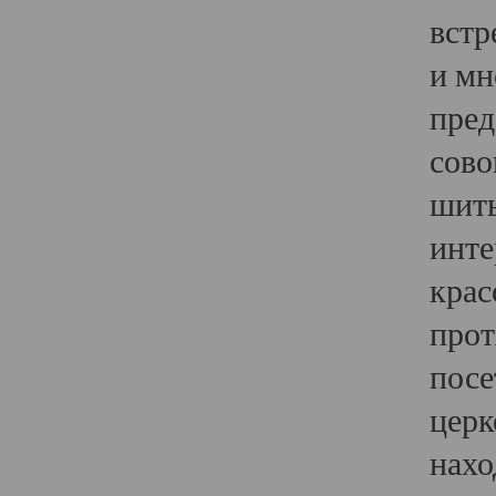
встр
и мн
пред
сово
шить
инте
крас
прот
посе
церк
нахо