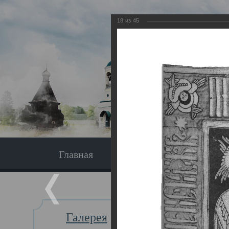
18
из
45
Главная
Экскурсия
Главная
Галерея