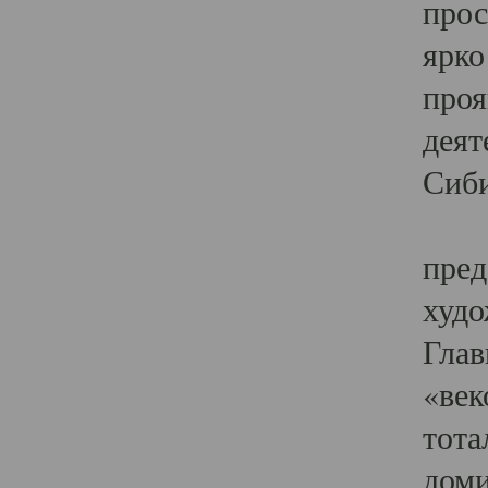
прос
ярко
проя
деят
Сиби
Одн
пред
худо
Глав
«век
тота
доми