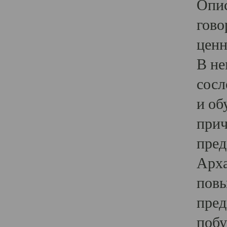
Опис
гово
ценн
В не
сосл
и об
прич
пред
Арха
повы
пред
побу