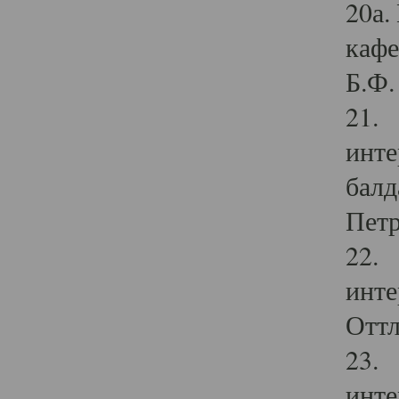
20а.
кафе
Б.Ф. 
21. 
инте
балд
Петр
22. 
инте
Оттл
23. 
инте