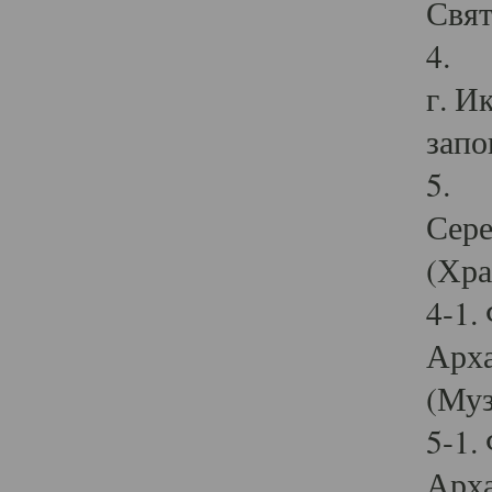
Свят
4. И
г. И
запо
5. И
Сере
(Хра
4-1.
Арха
(Муз
5-1.
Арха