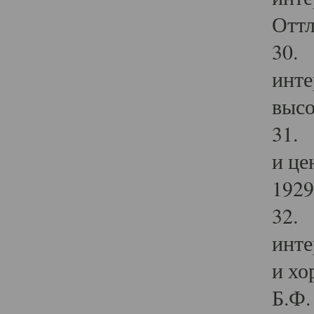
Оттл
30. 
инте
высо
31. 
и це
1929 
32. 
инте
и хо
Б.Ф. 