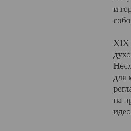
и го
собо
Явл
XIX 
духо
Несл
для 
регл
на п
идео
Поя