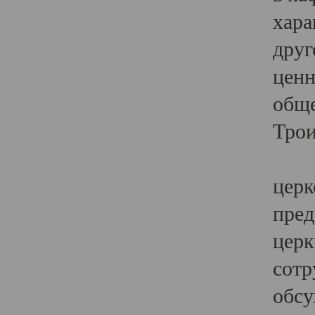
хара
друг
ценн
обще
Трои
Ярк
церк
пред
церк
сотр
обсу