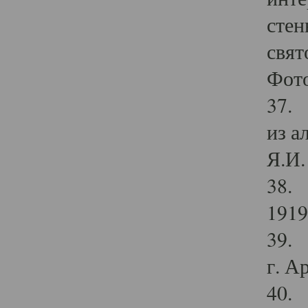
стен
свят
Фото
37. 
из а
Я.И. 
38. 
1919
39. 
г. А
40. 