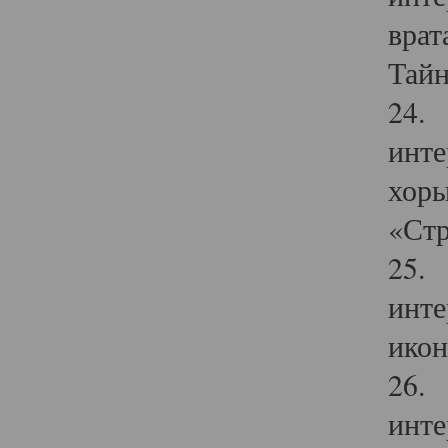
врат
Тайн
24. 
инте
хоры
«Стр
25. 
инте
икон
26. 
инте