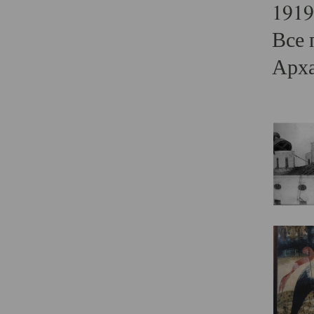
1919
Все 
Арха