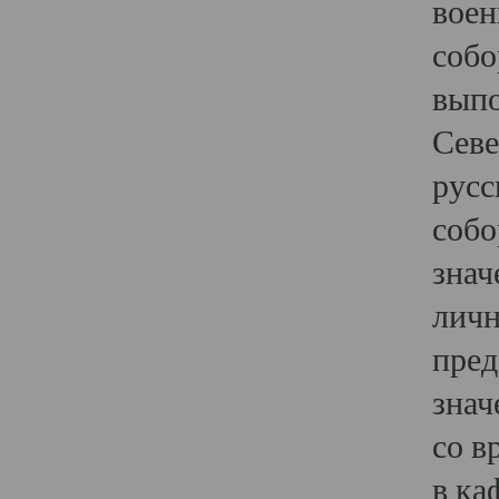
воен
собо
выпо
Севе
русс
собо
знач
личн
пред
знач
со в
в ка