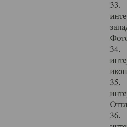
33. 
инте
запа
Фото
34. 
инте
икон
35. 
инте
Оттл
36. 
инте