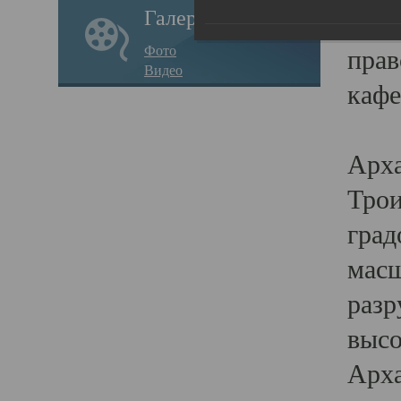
Галерея
годо
Фото
прав
Видео
кафе
Воз
Арха
Трои
град
масш
разр
высо
Арха