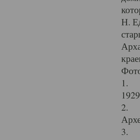
кото
Н. Е
стар
Арха
крае
Фот
1. С
1929 
2. Р
Архе
3. Ф