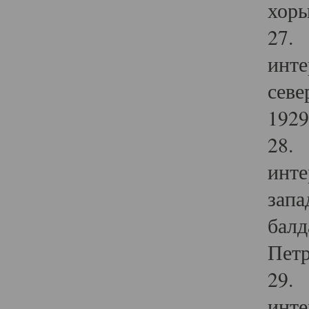
хоры
27. 
инте
севе
1929 
28. 
инте
запа
балд
Петр
29. 
инте