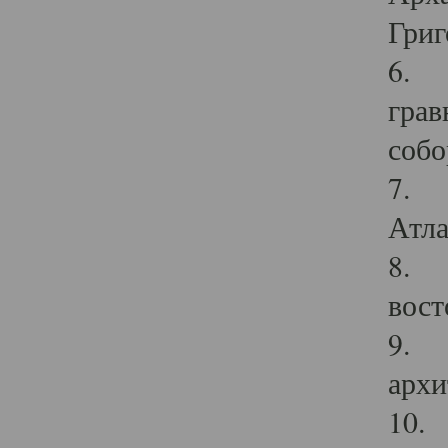
Григ
6. П
грав
собо
7. Г
Атла
8. С
вост
9. С
архи
10. 