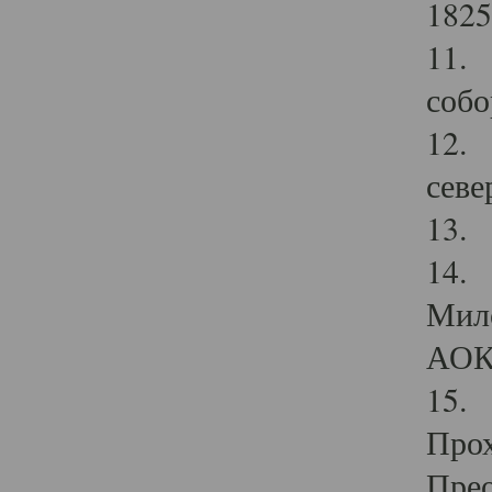
1825
11.
собо
12. 
севе
13.
14. 
Мило
АОК
15. 
Прох
Прео