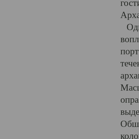
гост
Арха
Один
вопл
порт
тече
арха
Масш
опра
выде
Обши
коло