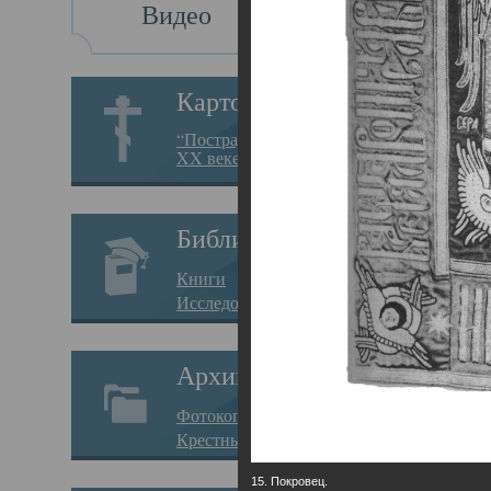
Видео
Св
Картотека
Свя
“Пострадавшие за веру в
XX веке на Севере”
23.12.
Сего
Библиотека
мере
Книги
целе
Исследования
резу
Архив
памя
Фотокопии дел
Арха
Крестные ходы
борь
15. Покровец.