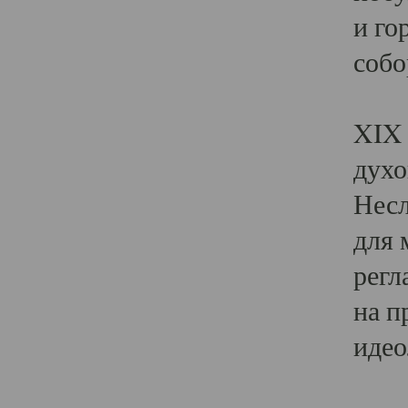
и го
собо
Явл
XIX 
духо
Несл
для 
регл
на п
идео
Поя