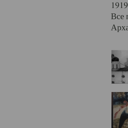
1919
Все 
Арха