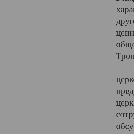
хара
друг
ценн
обще
Трои
Ярк
церк
пред
церк
сотр
обсу