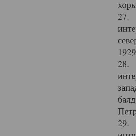
хоры
27. 
инте
севе
1929 
28. 
инте
запа
балд
Петр
29. 
инте