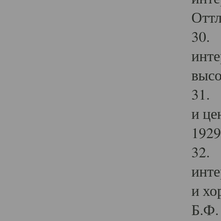
Оттл
30. 
инте
высо
31. 
и це
1929 
32. 
инте
и хо
Б.Ф. 