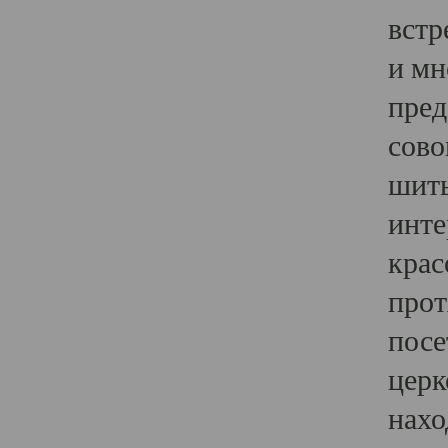
встр
и мн
пред
сово
шить
инте
крас
прот
посе
церк
нахо