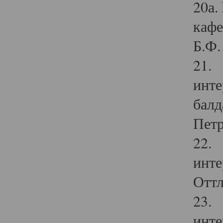
20а.
кафе
Б.Ф. 
21. 
инте
балд
Петр
22. 
инте
Оттл
23. 
инте