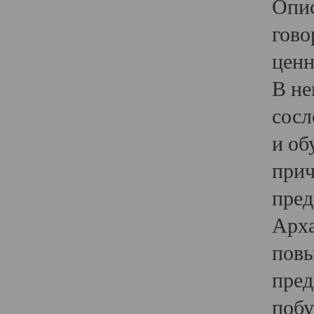
Опис
гово
ценн
В не
сосл
и об
прич
пред
Арха
повы
пред
побу