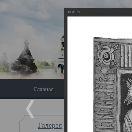
18
из
45
Главная
Экскурсия
Главная
Галерея