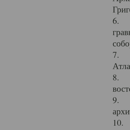
Григ
6. П
грав
собо
7. Г
Атла
8. С
вост
9. С
архи
10. 