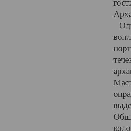
гост
Арха
Один
вопл
порт
тече
арха
Масш
опра
выде
Обши
коло