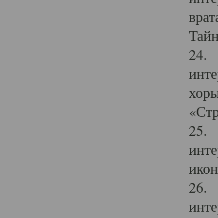
врат
Тайн
24. 
инте
хоры
«Стр
25. 
инте
икон
26. 
инте