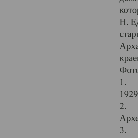
кото
Н. Е
стар
Арха
крае
Фот
1. С
1929 
2. Р
Архе
3. Ф