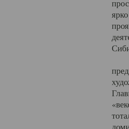
прос
ярко
проя
деят
Сиби
Одн
пред
худо
Глав
«век
тота
доми