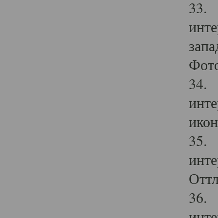
33. 
инте
запа
Фото
34. 
инте
икон
35. 
инте
Оттл
36. 
инте