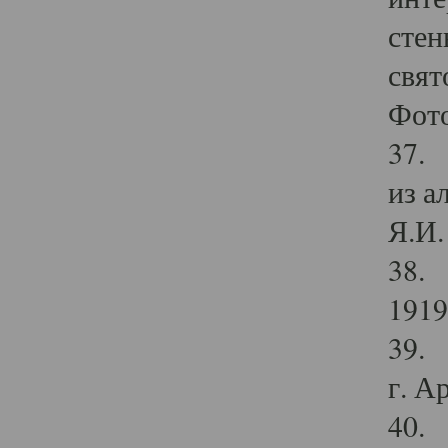
стен
свят
Фото
37. 
из а
Я.И. 
38. 
1919
39. 
г. А
40. 