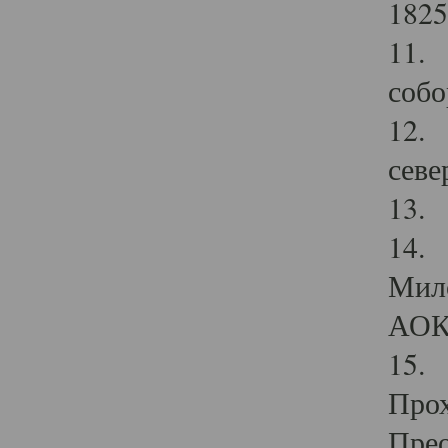
1825
11.
собо
12. 
севе
13.
14. 
Мило
АОК
15. 
Прох
Прео