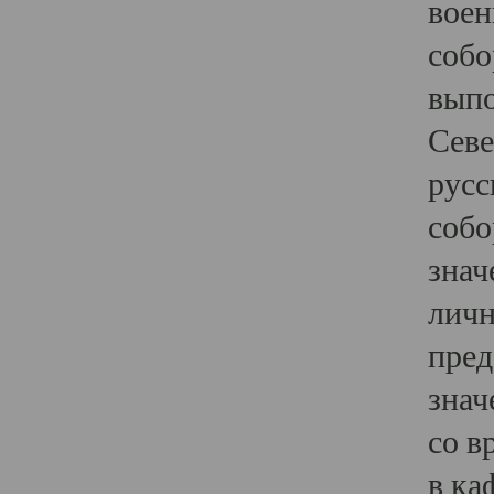
воен
собо
выпо
Севе
русс
собо
знач
личн
пред
знач
со в
в ка