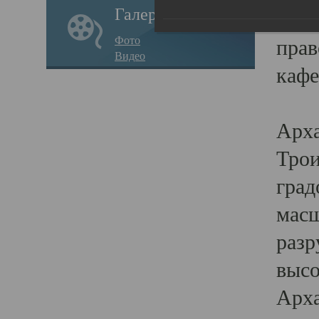
Галерея
годо
Фото
прав
Видео
кафе
Воз
Арха
Трои
град
масш
разр
высо
Арха