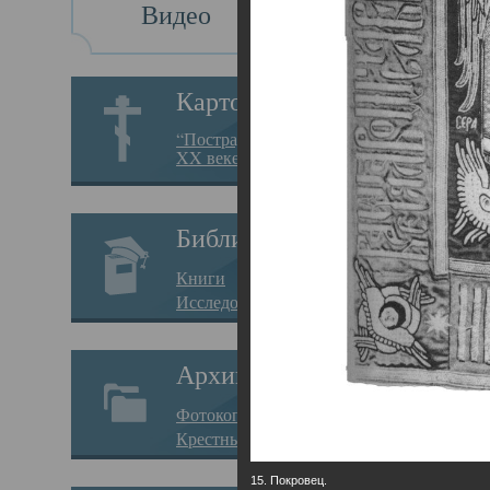
Видео
Св
Картотека
Свя
“Пострадавшие за веру в
XX веке на Севере”
23.12.
Сего
Библиотека
мере
Книги
целе
Исследования
резу
Архив
памя
Фотокопии дел
Арха
Крестные ходы
борь
15. Покровец.