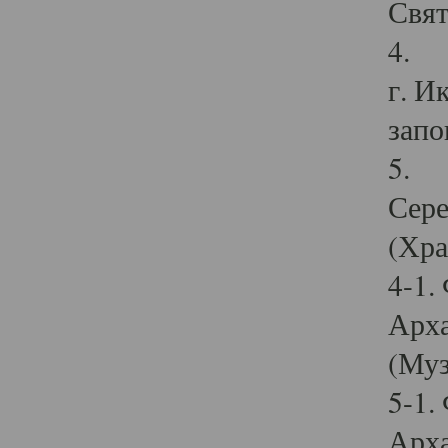
Свят
4. И
г. И
запо
5. И
Сере
(Хра
4-1.
Арха
(Муз
5-1.
Арха