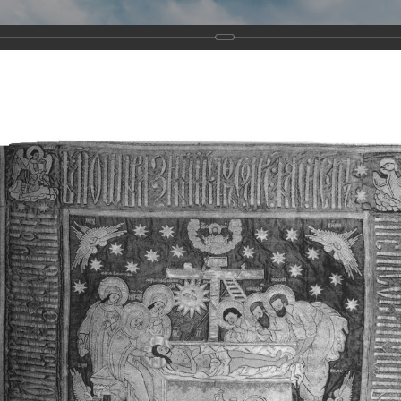
Виртуа
Новомученико
Земли А
Сайт создан по благосло
и Холмо
Наследники
Галерея
Главная
Галерея
Храмы-мученики Архангельска
Свято-Тро