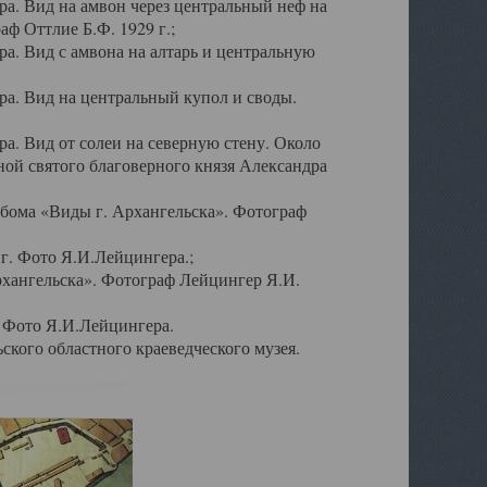
а. Вид на амвон через центральный неф на
аф Оттлие Б.Ф. 1929 г.;
. Вид с амвона на алтарь и центральную
а. Вид на центральный купол и своды.
. Вид от солеи на северную стену. Около
ой святого благоверного князя Александра
бома «Виды г. Архангельска». Фотограф
г. Фото Я.И.Лейцингера.;
рхангельска». Фотограф Лейцингер Я.И.
. Фото Я.И.Лейцингера.
кого областного краеведческого музея.