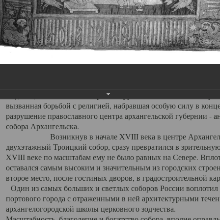
Свято-Троицкий собор
Свято-Троицкий собор Архангельска
23.12.2015
Сегодня мы можем говорить, что Архангельск в большей мере,
пострадал от целенаправленных систематических разрушений,
выдающихся памятников архитектуры. Больше всего по старом
вызванная борьбой с религией, набравшая особую силу в конце
разрушение православного центра архангельской губернии - а
собора Архангельска.
Возникнув в начале XVIII века в центре Архангельск
двухэтажный Троицкий собор, сразу превратился в зрительну
XVIII веке по масштабам ему не было равных на Севере. Впл
оставался самым высоким и значительным из городских строе
второе место, после гостиных дворов, в градостроительной ка
Один из самых больших и светлых соборов России воплотил в
портового города с отраженными в ней архитектурными тече
архангелогородской школы церковного зодчества.
Масштабность, благолепие и богатство собора, вполне оправды