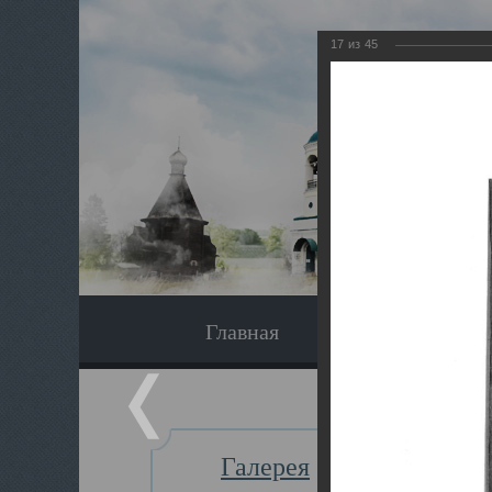
17
из
45
Главная
Экскурсия
Галерея