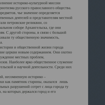
полнение историко-культурной миссии
триотизма русского православного общества.
редметов, чье значение определяется
твенных деятелей и представителям местной
тали петровские реликвии, со
альном соборе Архангельска, где они
м. С другой стороны, в связи с большой
кивали ту общественную значимость,
а.
тории и общественной жизни города
ение церкви новым содержанием. Они охотно
бсуждение местных проблем,
юзов. Наиболее ярко общественное служение
ельской и научной деятельности. Среди них
й, несомненную историко –
ауки как памятник старины, оказался лишь
ьных разрушений сотрет с лица города ту
 на которых держался город и его