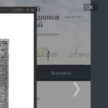
льный музей
слайдер
в и исповедников
рхангельской
влению митрополита Архангельского
горского Даниила
Вопрос-ответ
Контакты
ицкий собор Архангельска