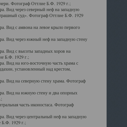
ери. Фотограф Оттлие Б.Ф. 1929 г.;
а. Вид через северный неф на западную
трашный суд». Фотограф Оттлие Б.Ф. 1929
. Вид с амвона на левое крыло первого
а. Вид через южный неф на западную стену
а. Вид с высоты западных хоров на
 Б.Ф. 1929 г.;
а. Вид на юго-восточную часть храма с
дахин, установленный над крестом,
а. Вид на северную стену храма. Фотограф
ра. Вид на южную стену и два опорных
;
тральная часть иконостаса. Фотограф
а. Вид через центральный неф на западную
Б.Ф. 1929 г.;