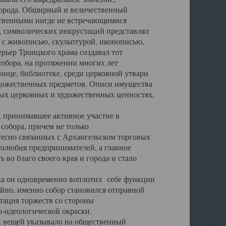
города. Обширный и величественный
ственными нигде не встречающимися
 символических инкрустаций представлял
 с живописью, скульптурой, иконописью,
ьер Троицкого храма создавал тот
обора, на протяжении многих лет
ице, библиотеке, среди церковной утвари
удожественных предметов. Описи имущества
ьных церковных и художественных ценностях,
, принимавшее активное участие в
собора, причем не только
 тесно связанных с Архангельском торговых
толюбия предпринимателей, а главное
во благо своего края и города и стало
 он одновременно воплотил себе функции
айно, именно собор становился отправной
тация торжеств со стороны
-идеологической окраски.
вещей указывало на общественный