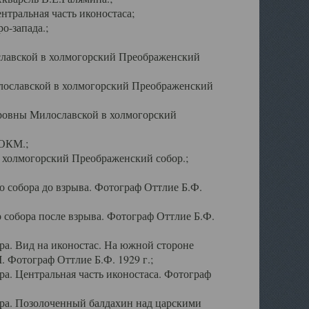
тральная часть иконостаса;
о-запада.;
славской в холмогорский Преображенский
лославской в холмогорский Преображенский
оровны Милославской в холмогорский
АОКМ.;
в холмогорский Преображенский собор.;
 собора до взрыва. Фотограф Оттлие Б.Ф.
 собора после взрыва. Фотограф Оттлие Б.Ф.
а. Вид на иконостас. На южной стороне
. Фотограф Оттлие Б.Ф. 1929 г.;
а. Центральная часть иконостаса. Фотограф
ра. Позолоченный балдахин над царскими