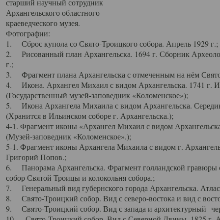
старший научный сотрудник
Архангельского областного
краеведческого музея.
Фотографии:
1. Сброс купола со Свято-Троицкого собора. Апрель 1929 г.;
2. Рисованный план Архангельска. 1694 г. Сборник Археолог
г.;
3. Фрагмент плана Архангельска с отмеченным на нём Свято
4. Икона. Архангел Михаил с видом Архангельска. 1741 г. 
(Государственный музей-заповедник «Коломенское»);
5. Икона Архангела Михаила с видом Архангельска. Середин
(Хранится в Ильинском соборе г. Архангельска.);
4-1. Фрагмент иконы «Архангел Михаил с видом Архангельска
(Музей-заповедник «Коломенское».);
5-1. Фрагмент иконы Архангела Михаила с видом г. Архангель
Григорий Попов.;
6. Панорама Архангельска. Фрагмент голландской гравюры с
собор Святой Троицы и колокольня собора.;
7. Генеральный вид губернского города Архангельска. Атлас 
8. Свято-Троицкий собор. Вид с северо-востока и вид с восто
9. Свято-Троицкий собор. Вид с запада и архитектурный чер
10. Свято-Троицкий собор. Вид с Северной Двины. 1825 г. А