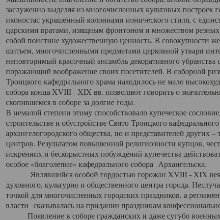
заслуженно выделяя из многочисленных культовых построек 
иконостас украшенный колоннами ионического стиля, с един
царскими вратами, изящным фронтоном и множеством резных,
собой поистине художественную ценность. В совокупности же
шитьем, многочисленными предметами церковной утвари интер
неповторимый красочный ансамбль декоративного убранства с
поражающий воображение своих посетителей. В соборной ризн
Троицкого кафедрального храма находилось не мало высокох
собора конца XVIII - XIX вв. позволяют говорить о значител
скопившемся в соборе за долгие годы.
В немалой степени этому способствовало купеческое сословие
строительстве и обустройстве Свято-Троицкого кафедрального 
архангелогородского общества, но и представителей других –
центров. Результатом повышенной религиозности купцов, чес
искренних и бескорыстных побуждений купечества действовать 
особое «благолепие» кафедрального собора Архангельска.
Являвшийся особой гордостью горожан XVIII - XIX века
духовного, культурно и общественного центра города. Неслуч
точкой для многочисленных городских праздников, а регламен
власти сказывалась на придании праздникам конфессионально
Появление в соборе гражданских и даже сугубо военных 