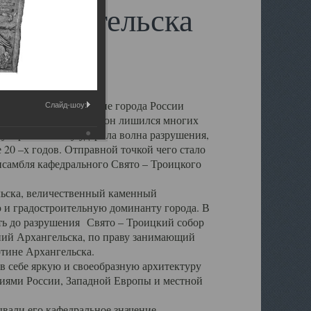
 Архангельска
 чем другие губернские города России
Слайд-шоу:
 в результате которых он лишился многих
у Архангельску ударила волна разрушения,
 20 –х годов. Отправной точкой чего стало
нсамбля кафедрального Свято – Троицкого
а, величественный каменный
ю и градостроительную доминанту города. В
оть до разрушения Свято – Троицкий собор
ний Архангельска, по праву занимающий
ртине Архангельска.
 себе яркую и своеобразную архитектуру
ниями России, Западной Европы и местной
вали его кафедральное значение,