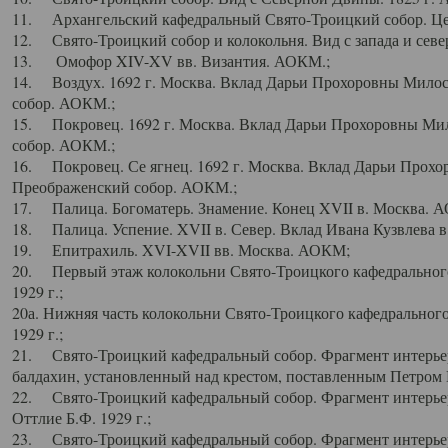
11. Архангельский кафедральный Свято-Троицкий собор. Цен
12. Свято-Троицкий собор и колокольня. Вид с запада и север
13. Омофор XIV-XV вв. Византия. АОКМ.;
14. Воздух. 1692 г. Москва. Вклад Дарьи Прохоровны Мило
собор. АОКМ.;
15. Покровец. 1692 г. Москва. Вклад Дарьи Прохоровны Ми
собор. АОКМ.;
16. Покровец. Се ягнец. 1692 г. Москва. Вклад Дарьи Прох
Преображенский собор. АОКМ.;
17. Палица. Богоматерь. Знамение. Конец XVII в. Москва. 
18. Палица. Успение. XVII в. Север. Вклад Ивана Кузвлева 
19. Епитрахиль. XVI-XVII вв. Москва. АОКМ;
20. Первый этаж колокольни Свято-Троицкого кафедрального
1929 г.;
20а. Нижняя часть колокольни Свято-Троицкого кафедрального
1929 г.;
21. Свято-Троицкий кафедральный собор. Фрагмент интерьер
балдахин, установленный над крестом, поставленным Петром I
22. Свято-Троицкий кафедральный собор. Фрагмент интерьер
Оттлие Б.Ф. 1929 г.;
23. Свято-Троицкий кафедральный собор. Фрагмент интерье