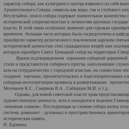
характер собора, как культурного центра взявшего на себя вы
Архангельского Севера, символа как веры, так и глубокого па
Неслучайно, описи собора содержат значительное количество п
исторической сопричастностью к личностям крупных государс
власти. В этой связи особенное значение для горожан приобре
временем большая часть которых была сосредоточена в кафедр
приобрели характер религиозного поклонения царским святыня
исторической ценностью этих гражданских вещей они подчер
которую приобрел Свято Троицкий собор на территории Север
Ярким подтверждением единения соборной церковной ис
стали и представители соборного притча, наполнившие служ
шла на сотрудничество с городской властью, на совместное о
создание научных, просветительских и благотворительных со
соборная интеллигенция проявила в развертывании просветит
Молчанов К.С., Смирнов В.А , Сибирцев М.И. и т.д.
Однако, для новой советской власти храм представляющи
художественную ценность, хотя и находился в ведении Главн
«вековым хламом». Последующая за сломом собора волна тотал
систему доминант – духовных и пространственных ориентиров,
историческая память.
Н. Едовина,