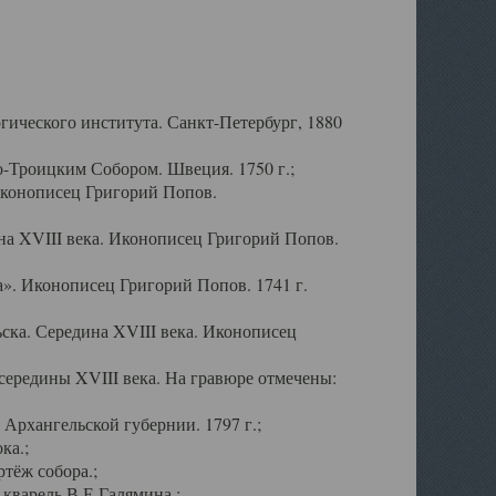
ического института. Санкт-Петербург, 1880
-Троицким Собором. Швеция. 1750 г.;
Иконописец Григорий Попов.
а XVIII века. Иконописец Григорий Попов.
». Иконописец Григорий Попов. 1741 г.
ска. Середина XVIII века. Иконописец
ередины XVIII века. На гравюре отмечены:
Архангельской губернии. 1797 г.;
ка.;
тёж собора.;
кварель В.Е.Галямина.;