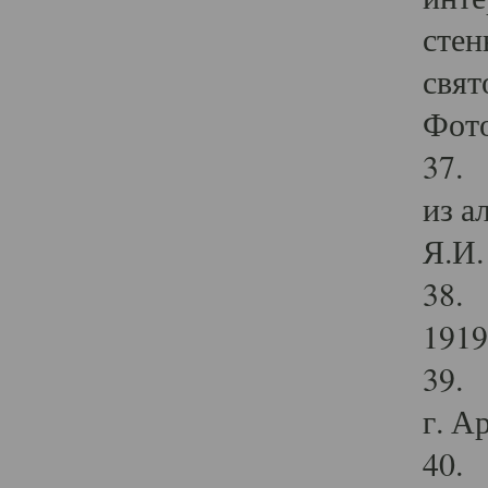
стен
свят
Фото
37. 
из а
Я.И. 
38. 
1919
39. 
г. А
40. 