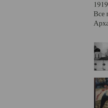
1919
Все 
Арха