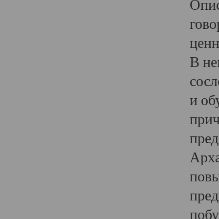
Опис
гово
ценн
В не
сосл
и об
прич
пред
Арха
повы
пред
побу