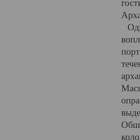
гост
Арха
Один
вопл
порт
тече
арха
Масш
опра
выде
Обши
коло