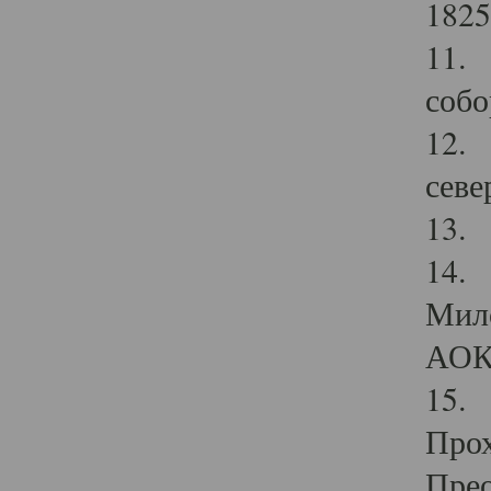
1825
11.
собо
12. 
севе
13.
14. 
Мило
АОК
15. 
Прох
Прео