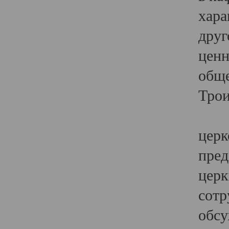
хара
друг
ценн
обще
Трои
Ярк
церк
пред
церк
сотр
обсу