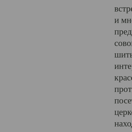
встр
и мн
пред
сово
шить
инте
крас
прот
посе
церк
нахо