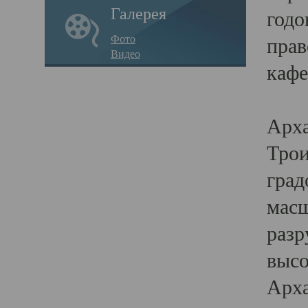
Галерея
годо
Фото
прав
Видео
кафе
Воз
Арха
Трои
град
масш
разр
высо
Арха