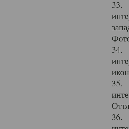
33. 
инте
запа
Фото
34. 
инте
икон
35. 
инте
Оттл
36. 
инте