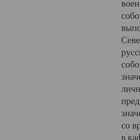
воен
собо
выпо
Севе
русс
собо
знач
личн
пред
знач
со в
в ка