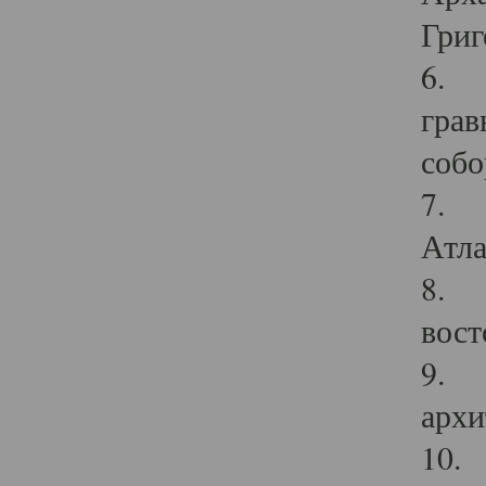
Григ
6. П
грав
собо
7. Г
Атла
8. С
вост
9. С
архи
10. 