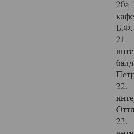
20а.
кафе
Б.Ф. 
21. 
инте
балд
Петр
22. 
инте
Оттл
23. 
инте