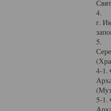
Свят
4. И
г. И
запо
5. И
Сере
(Хра
4-1.
Арха
(Муз
5-1.
Арха