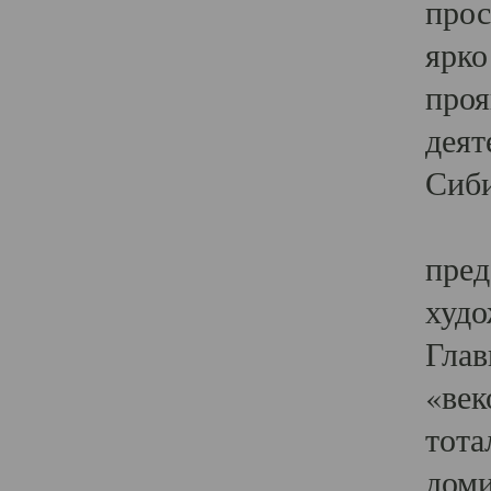
прос
ярко
проя
деят
Сиби
Одн
пред
худо
Глав
«век
тота
доми