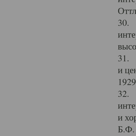
Оттл
30. 
инте
высо
31. 
и це
1929 
32. 
инте
и хо
Б.Ф. 