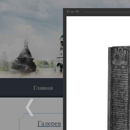
17
из
45
Главная
Экскурсия
Главная
Галерея