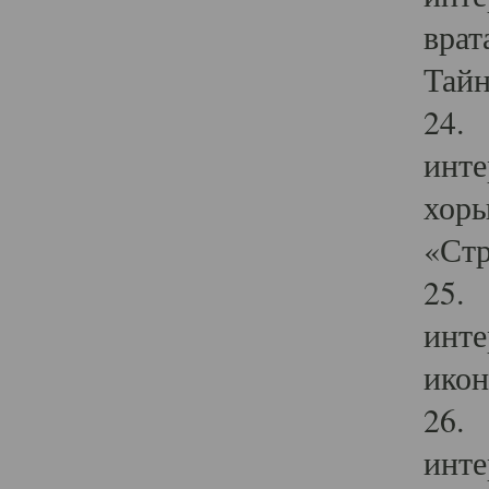
врат
Тайн
24. 
инте
хоры
«Стр
25. 
инте
икон
26. 
инте