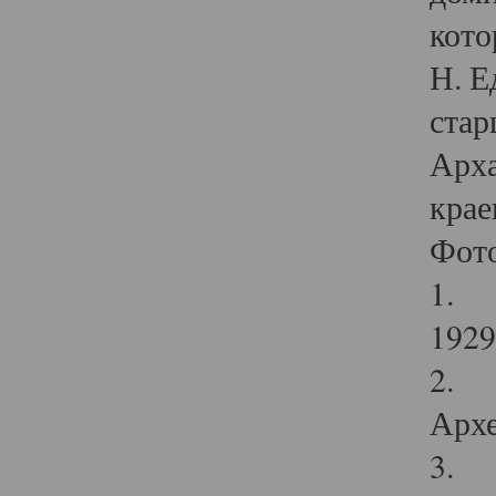
кото
Н. Е
стар
Арха
крае
Фот
1. С
1929 
2. Р
Архе
3. Ф