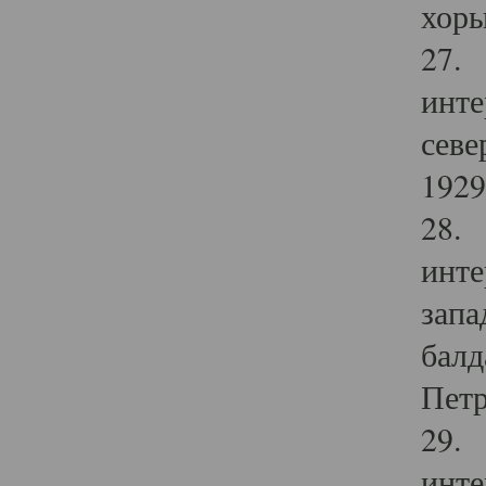
хоры
27. 
инте
севе
1929 
28. 
инте
запа
балд
Петр
29. 
инте