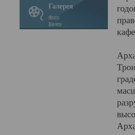
Галерея
годо
Фото
прав
Видео
кафе
Воз
Арха
Трои
град
масш
разр
высо
Арха