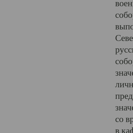
воен
собо
выпо
Севе
русс
собо
знач
личн
пред
знач
со в
в ка