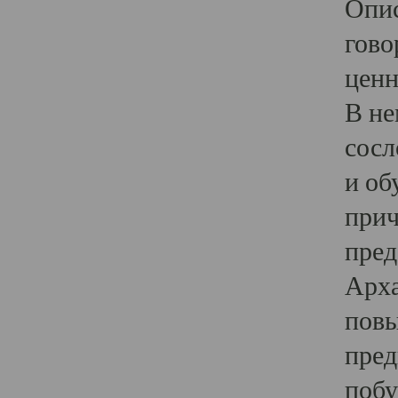
Опис
гово
ценн
В не
сосл
и об
прич
пред
Арха
повы
пред
побу