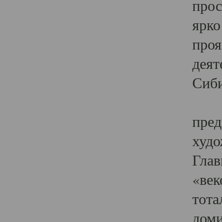
прос
ярко
проя
деят
Сиби
Одн
пред
худо
Глав
«век
тота
доми