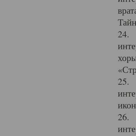
врат
Тайн
24. 
инте
хоры
«Стр
25. 
инте
икон
26. 
инте