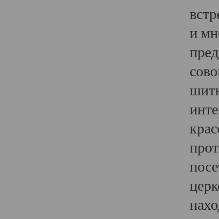
встр
и мн
пред
сово
шить
инте
крас
прот
посе
церк
нахо