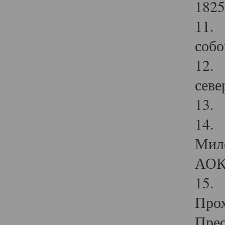
1825
11.
собо
12. 
севе
13.
14. 
Мило
АОК
15. 
Прох
Прео