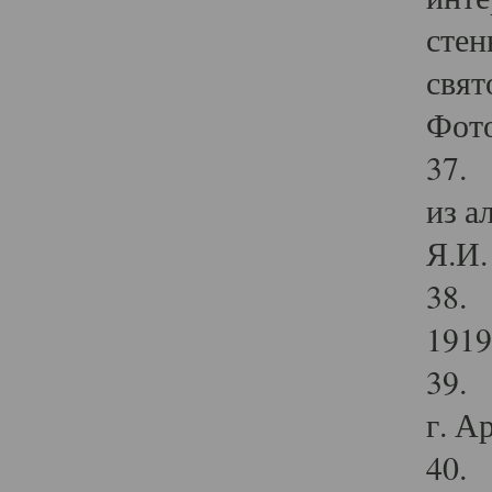
стен
свят
Фото
37. 
из а
Я.И. 
38. 
1919
39. 
г. А
40. 