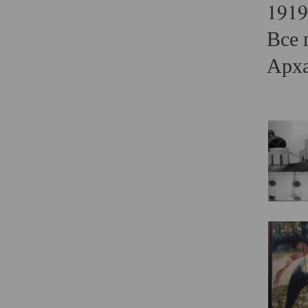
1919
Все 
Арха