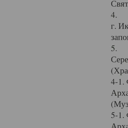
Свят
4. И
г. И
запо
5. И
Сере
(Хра
4-1.
Арха
(Муз
5-1.
Арха