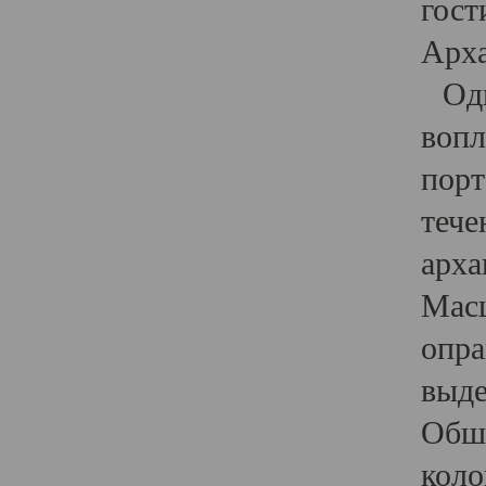
гост
Арха
Один
вопл
порт
тече
арха
Масш
опра
выде
Обши
коло