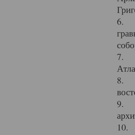
Григ
6. П
грав
собо
7. Г
Атла
8. С
вост
9. С
архи
10. 