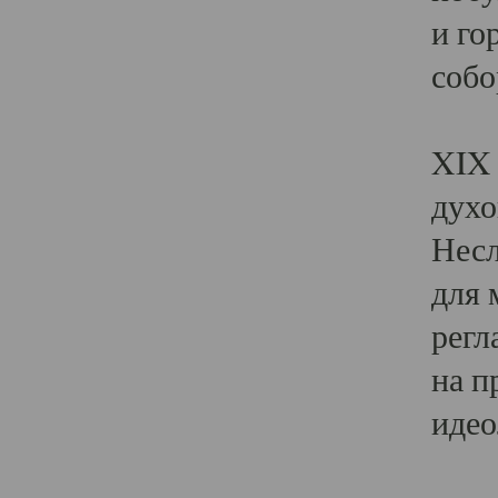
и го
собо
Явл
XIX 
духо
Несл
для 
регл
на п
идео
Поя