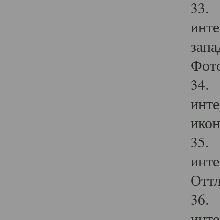
33. 
инте
запа
Фото
34. 
инте
икон
35. 
инте
Оттл
36. 
инте