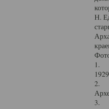
кото
Н. Е
стар
Арха
крае
Фот
1. С
1929 
2. Р
Архе
3. Ф