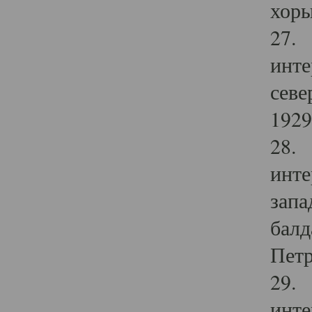
хоры
27. 
инте
севе
1929 
28. 
инте
запа
балд
Петр
29. 
инте