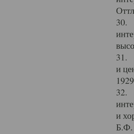
Оттл
30. 
инте
высо
31. 
и це
1929 
32. 
инте
и хо
Б.Ф. 