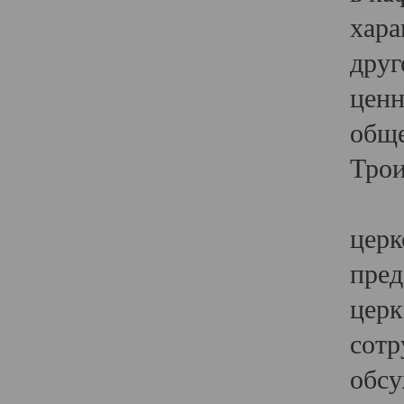
хара
друг
ценн
обще
Трои
Ярк
церк
пред
церк
сотр
обсу