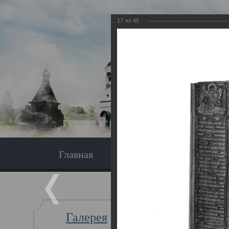
17
из
45
Главная
Экскурсия
Главная
Галерея