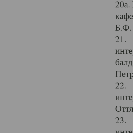
20а.
кафе
Б.Ф. 
21. 
инте
балд
Петр
22. 
инте
Оттл
23. 
инте