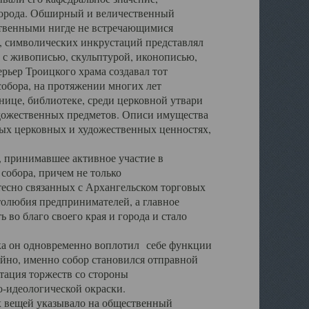
города. Обширный и величественный
ственными нигде не встречающимися
 символических инкрустаций представлял
 с живописью, скульптурой, иконописью,
ьер Троицкого храма создавал тот
обора, на протяжении многих лет
ице, библиотеке, среди церковной утвари
удожественных предметов. Описи имущества
ьных церковных и художественных ценностях,
, принимавшее активное участие в
собора, причем не только
 тесно связанных с Архангельском торговых
толюбия предпринимателей, а главное
во благо своего края и города и стало
 он одновременно воплотил себе функции
айно, именно собор становился отправной
тация торжеств со стороны
-идеологической окраски.
вещей указывало на общественный