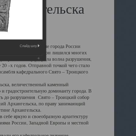
 Архангельска
 чем другие губернские города России
Слайд-шоу:
 в результате которых он лишился многих
у Архангельску ударила волна разрушения,
 20 –х годов. Отправной точкой чего стало
нсамбля кафедрального Свято – Троицкого
а, величественный каменный
ю и градостроительную доминанту города. В
оть до разрушения Свято – Троицкий собор
ний Архангельска, по праву занимающий
ртине Архангельска.
 себе яркую и своеобразную архитектуру
ниями России, Западной Европы и местной
вали его кафедральное значение,