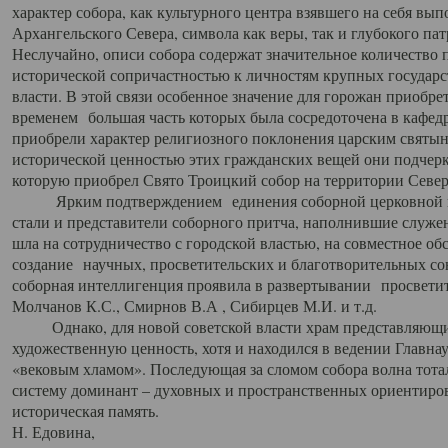
характер собора, как культурного центра взявшего на себя вы
Архангельского Севера, символа как веры, так и глубокого па
Неслучайно, описи собора содержат значительное количество п
исторической сопричастностью к личностям крупных государс
власти. В этой связи особенное значение для горожан приобре
временем большая часть которых была сосредоточена в кафедр
приобрели характер религиозного поклонения царским святыня
исторической ценностью этих гражданских вещей они подчер
которую приобрел Свято Троицкий собор на территории Север
Ярким подтверждением единения соборной церковной ис
стали и представители соборного притча, наполнившие служ
шла на сотрудничество с городской властью, на совместное о
создание научных, просветительских и благотворительных со
соборная интеллигенция проявила в развертывании просветит
Молчанов К.С., Смирнов В.А , Сибирцев М.И. и т.д.
Однако, для новой советской власти храм представляющи
художественную ценность, хотя и находился в ведении Главн
«вековым хламом». Последующая за сломом собора волна тотал
систему доминант – духовных и пространственных ориентиров,
историческая память.
Н. Едовина,