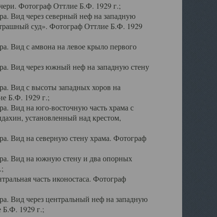
ери. Фотограф Оттлие Б.Ф. 1929 г.;
а. Вид через северный неф на западную
трашный суд». Фотограф Оттлие Б.Ф. 1929
. Вид с амвона на левое крыло первого
а. Вид через южный неф на западную стену
а. Вид с высоты западных хоров на
 Б.Ф. 1929 г.;
а. Вид на юго-восточную часть храма с
дахин, установленный над крестом,
а. Вид на северную стену храма. Фотограф
ра. Вид на южную стену и два опорных
;
тральная часть иконостаса. Фотограф
а. Вид через центральный неф на западную
Б.Ф. 1929 г.;