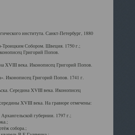
ического института. Санкт-Петербург, 1880
-Троицким Собором. Швеция. 1750 г.;
Иконописец Григорий Попов.
а XVIII века. Иконописец Григорий Попов.
». Иконописец Григорий Попов. 1741 г.
ска. Середина XVIII века. Иконописец
ередины XVIII века. На гравюре отмечены:
Архангельской губернии. 1797 г.;
ка.;
тёж собора.;
кварель В.Е.Галямина.;