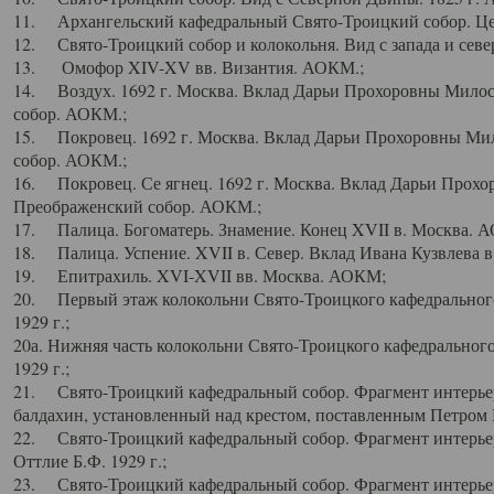
11. Архангельский кафедральный Свято-Троицкий собор. Цен
12. Свято-Троицкий собор и колокольня. Вид с запада и север
13. Омофор XIV-XV вв. Византия. АОКМ.;
14. Воздух. 1692 г. Москва. Вклад Дарьи Прохоровны Мило
собор. АОКМ.;
15. Покровец. 1692 г. Москва. Вклад Дарьи Прохоровны Ми
собор. АОКМ.;
16. Покровец. Се ягнец. 1692 г. Москва. Вклад Дарьи Прох
Преображенский собор. АОКМ.;
17. Палица. Богоматерь. Знамение. Конец XVII в. Москва. 
18. Палица. Успение. XVII в. Север. Вклад Ивана Кузвлева 
19. Епитрахиль. XVI-XVII вв. Москва. АОКМ;
20. Первый этаж колокольни Свято-Троицкого кафедрального
1929 г.;
20а. Нижняя часть колокольни Свято-Троицкого кафедрального
1929 г.;
21. Свято-Троицкий кафедральный собор. Фрагмент интерьер
балдахин, установленный над крестом, поставленным Петром I
22. Свято-Троицкий кафедральный собор. Фрагмент интерьер
Оттлие Б.Ф. 1929 г.;
23. Свято-Троицкий кафедральный собор. Фрагмент интерье