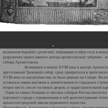
Свято-Троицкий собор
Свято-Троицкий собор Архангельска
23.12.2015
Сегодня мы можем говорить, что Архангельск в большей мере,
пострадал от целенаправленных систематических разрушений,
выдающихся памятников архитектуры. Больше всего по старом
вызванная борьбой с религией, набравшая особую силу в конце
разрушение православного центра архангельской губернии - а
собора Архангельска.
Возникнув в начале XVIII века в центре Архангельск
двухэтажный Троицкий собор, сразу превратился в зрительну
XVIII веке по масштабам ему не было равных на Севере. Впл
оставался самым высоким и значительным из городских строе
второе место, после гостиных дворов, в градостроительной ка
Один из самых больших и светлых соборов России воплотил в
портового города с отраженными в ней архитектурными тече
архангелогородской школы церковного зодчества.
Масштабность, благолепие и богатство собора, вполне оправды