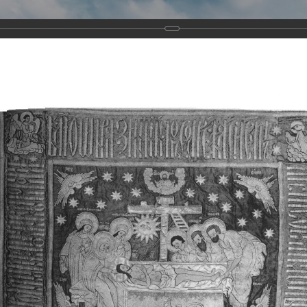
Виртуа
Новомученико
Земли А
Сайт создан по благосло
и Холмо
Наследники
Галерея
Главная
Галерея
Храмы-мученики Архангельска
Свято-Тро