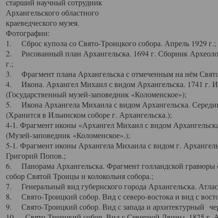
старший научный сотрудник
Архангельского областного
краеведческого музея.
Фотографии:
1. Сброс купола со Свято-Троицкого собора. Апрель 1929 г.;
2. Рисованный план Архангельска. 1694 г. Сборник Археолог
г.;
3. Фрагмент плана Архангельска с отмеченным на нём Свято
4. Икона. Архангел Михаил с видом Архангельска. 1741 г. 
(Государственный музей-заповедник «Коломенское»);
5. Икона Архангела Михаила с видом Архангельска. Середин
(Хранится в Ильинском соборе г. Архангельска.);
4-1. Фрагмент иконы «Архангел Михаил с видом Архангельска
(Музей-заповедник «Коломенское».);
5-1. Фрагмент иконы Архангела Михаила с видом г. Архангель
Григорий Попов.;
6. Панорама Архангельска. Фрагмент голландской гравюры с
собор Святой Троицы и колокольня собора.;
7. Генеральный вид губернского города Архангельска. Атлас 
8. Свято-Троицкий собор. Вид с северо-востока и вид с восто
9. Свято-Троицкий собор. Вид с запада и архитектурный чер
10. Свято-Троицкий собор. Вид с Северной Двины. 1825 г. А