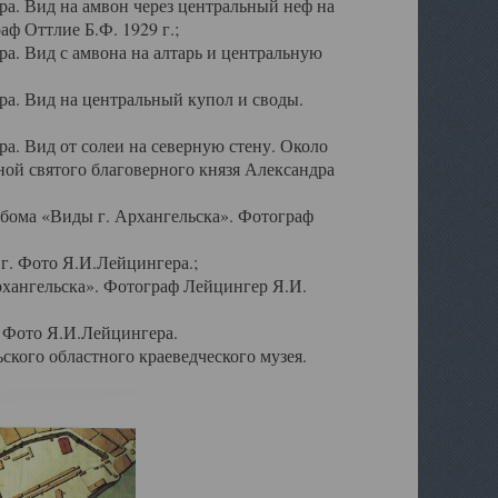
а. Вид на амвон через центральный неф на
аф Оттлие Б.Ф. 1929 г.;
. Вид с амвона на алтарь и центральную
а. Вид на центральный купол и своды.
. Вид от солеи на северную стену. Около
ой святого благоверного князя Александра
бома «Виды г. Архангельска». Фотограф
г. Фото Я.И.Лейцингера.;
рхангельска». Фотограф Лейцингер Я.И.
. Фото Я.И.Лейцингера.
кого областного краеведческого музея.