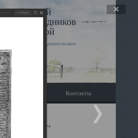
льный музей
слайдер
в и исповедников
рхангельской
влению митрополита Архангельского
горского Даниила
Вопрос-ответ
Контакты
ицкий собор Архангельска