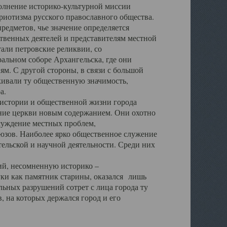
полнение историко-культурной миссии
триотизма русского православного общества.
редметов, чье значение определяется
твенных деятелей и представителям местной
тали петровские реликвии, со
альном соборе Архангельска, где они
м. С другой стороны, в связи с большой
кивали ту общественную значимость,
а.
тории и общественной жизни города
ение церкви новым содержанием. Они охотно
бсуждение местных проблем,
юзов. Наиболее ярко общественное служение
ельской и научной деятельности. Среди них
й, несомненную историко –
ауки как памятник старины, оказался лишь
ьных разрушений сотрет с лица города ту
 на которых держался город и его