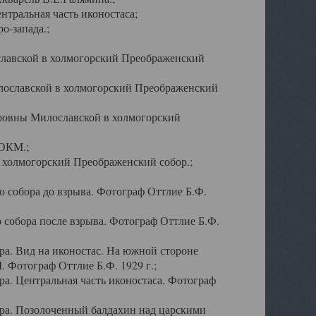
тральная часть иконостаса;
о-запада.;
славской в холмогорский Преображенский
лославской в холмогорский Преображенский
оровны Милославской в холмогорский
АОКМ.;
в холмогорский Преображенский собор.;
 собора до взрыва. Фотограф Оттлие Б.Ф.
 собора после взрыва. Фотограф Оттлие Б.Ф.
а. Вид на иконостас. На южной стороне
. Фотограф Оттлие Б.Ф. 1929 г.;
а. Центральная часть иконостаса. Фотограф
ра. Позолоченный балдахин над царскими