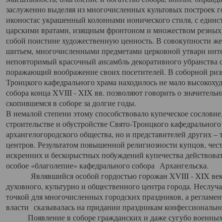
заслуженно выделяя из многочисленных культовых построек 
иконостас украшенный колоннами ионического стиля, с един
царскими вратами, изящным фронтоном и множеством резных,
собой поистине художественную ценность. В совокупности же
шитьем, многочисленными предметами церковной утвари интер
неповторимый красочный ансамбль декоративного убранства с
поражающий воображение своих посетителей. В соборной ризн
Троицкого кафедрального храма находилось не мало высокох
собора конца XVIII - XIX вв. позволяют говорить о значител
скопившемся в соборе за долгие годы.
В немалой степени этому способствовало купеческое сословие
строительстве и обустройстве Свято-Троицкого кафедрального 
архангелогородского общества, но и представителей других –
центров. Результатом повышенной религиозности купцов, чес
искренних и бескорыстных побуждений купечества действовать 
особое «благолепие» кафедрального собора Архангельска.
Являвшийся особой гордостью горожан XVIII - XIX века
духовного, культурно и общественного центра города. Неслуч
точкой для многочисленных городских праздников, а регламен
власти сказывалась на придании праздникам конфессионально
Появление в соборе гражданских и даже сугубо военных 