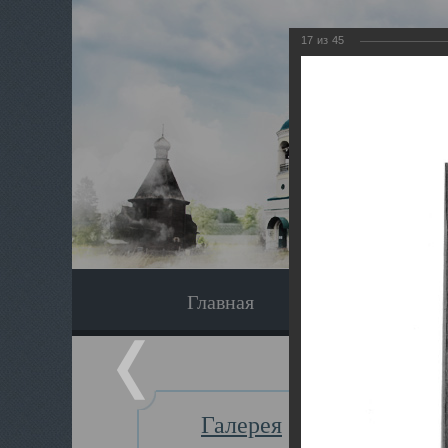
17
из
45
Главная
Экскурсия
Галерея