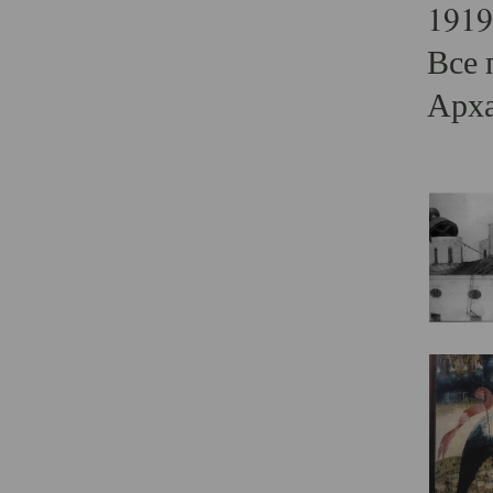
1919
Все 
Арха