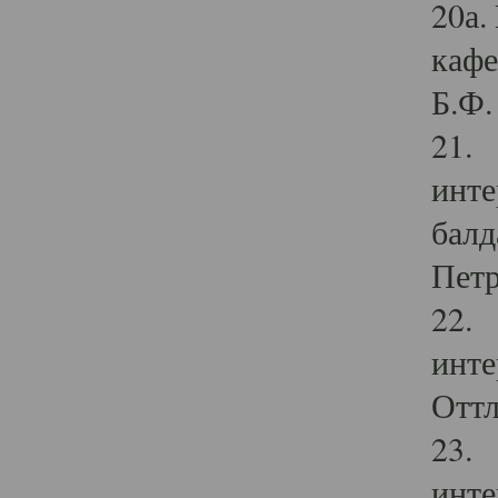
20а.
кафе
Б.Ф. 
21. 
инте
балд
Петр
22. 
инте
Оттл
23. 
инте