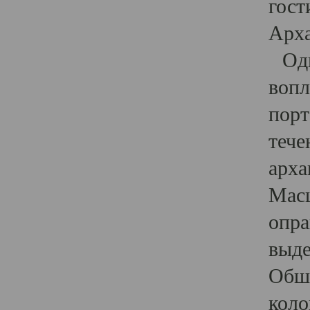
гост
Арха
Один
вопл
порт
тече
арха
Масш
опра
выде
Обши
коло