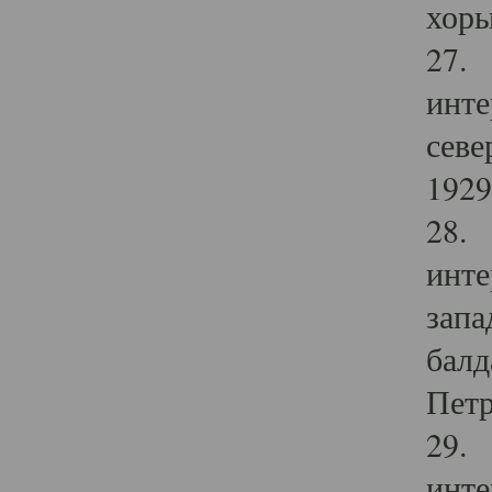
хоры
27. 
инте
севе
1929 
28. 
инте
запа
балд
Петр
29. 
инте