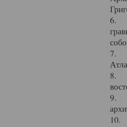
Григ
6. П
грав
собо
7. Г
Атла
8. С
вост
9. С
архи
10. 