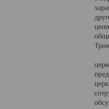
хара
друг
ценн
обще
Трои
Ярк
церк
пред
церк
сотр
обсу