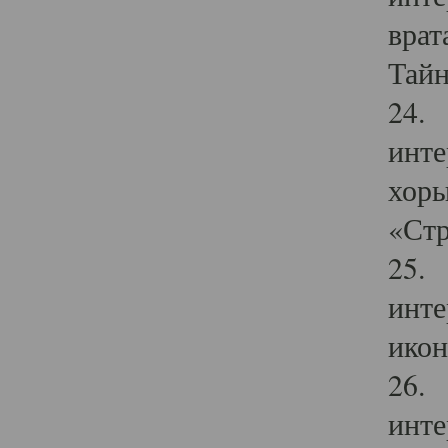
врат
Тайн
24. 
инте
хоры
«Стр
25. 
инте
икон
26. 
инте