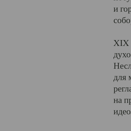
и го
собо
Явл
XIX 
духо
Несл
для 
регл
на п
идео
Поя