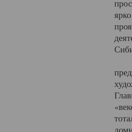
прос
ярко
проя
деят
Сиби
Одн
пред
худо
Глав
«век
тота
доми