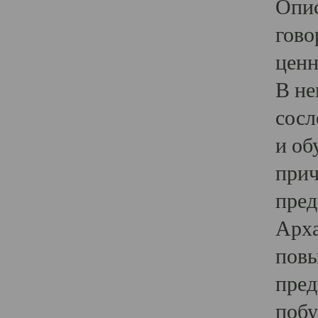
Опис
гово
ценн
В не
сосл
и об
прич
пред
Арха
повы
пред
побу