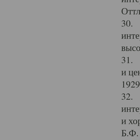
Оттл
30. 
инте
высо
31. 
и це
1929 
32. 
инте
и хо
Б.Ф. 