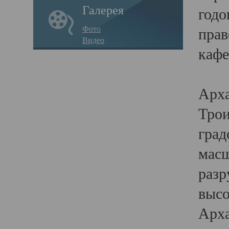
Галерея
годо
Фото
прав
Видео
кафе
Воз
Арха
Трои
град
масш
разр
высо
Арха