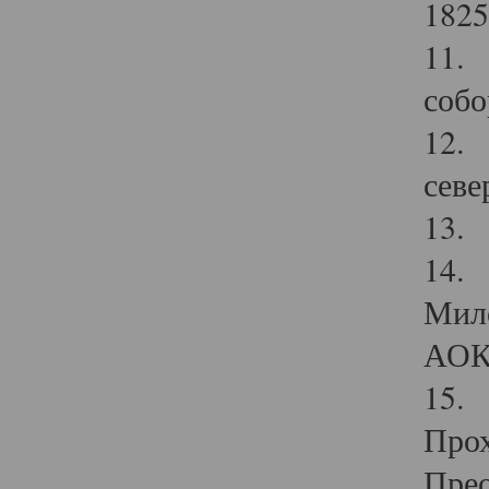
1825
11.
собо
12. 
севе
13.
14. 
Мило
АОК
15. 
Прох
Прео