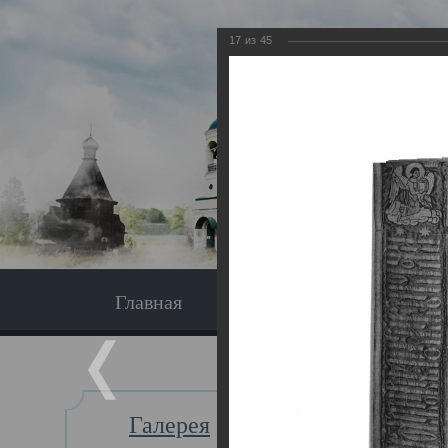
17
из
45
Главная
Экскурсия
Главная
Галерея