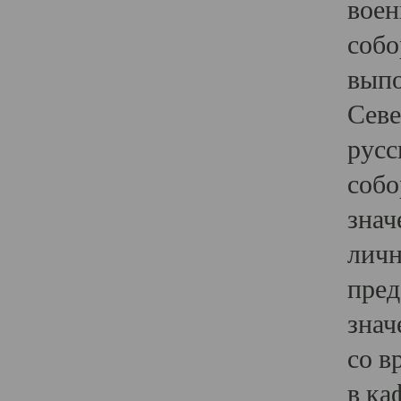
воен
собо
выпо
Севе
русс
собо
знач
личн
пред
знач
со в
в ка