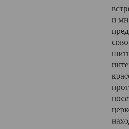
встр
и мн
пред
сово
шить
инте
крас
прот
посе
церк
нахо