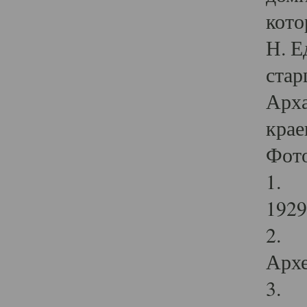
кото
Н. Е
стар
Арха
крае
Фот
1. С
1929 
2. Р
Архе
3. Ф