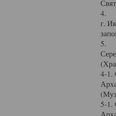
Свят
4. И
г. И
запо
5. И
Сере
(Хра
4-1.
Арха
(Муз
5-1.
Арха