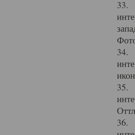
33. 
инте
запа
Фото
34. 
инте
икон
35. 
инте
Оттл
36. 
инте