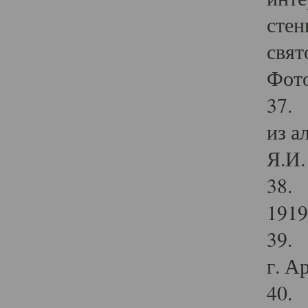
стен
свят
Фото
37. 
из а
Я.И. 
38. 
1919
39. 
г. А
40. 