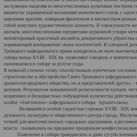
заслуженно выделяя из многочисленных культовых построек 
иконостас украшенный колоннами ионического стиля, с един
царскими вратами, изящным фронтоном и множеством резных,
собой поистине художественную ценность. В совокупности же
шитьем, многочисленными предметами церковной утвари интер
неповторимый красочный ансамбль декоративного убранства с
поражающий воображение своих посетителей. В соборной ризн
Троицкого кафедрального храма находилось не мало высокох
собора конца XVIII - XIX вв. позволяют говорить о значител
скопившемся в соборе за долгие годы.
В немалой степени этому способствовало купеческое сословие
строительстве и обустройстве Свято-Троицкого кафедрального 
архангелогородского общества, но и представителей других –
центров. Результатом повышенной религиозности купцов, чес
искренних и бескорыстных побуждений купечества действовать 
особое «благолепие» кафедрального собора Архангельска.
Являвшийся особой гордостью горожан XVIII - XIX века
духовного, культурно и общественного центра города. Неслуч
точкой для многочисленных городских праздников, а регламен
власти сказывалась на придании праздникам конфессионально
Появление в соборе гражданских и даже сугубо военных 