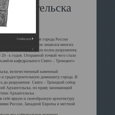
 Архангельска
 чем другие губернские города России
Слайд-шоу:
 в результате которых он лишился многих
у Архангельску ударила волна разрушения,
 20 –х годов. Отправной точкой чего стало
нсамбля кафедрального Свято – Троицкого
а, величественный каменный
ю и градостроительную доминанту города. В
оть до разрушения Свято – Троицкий собор
ний Архангельска, по праву занимающий
ртине Архангельска.
 себе яркую и своеобразную архитектуру
ниями России, Западной Европы и местной
вали его кафедральное значение,