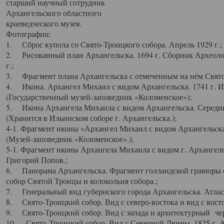
старший научный сотрудник
Архангельского областного
краеведческого музея.
Фотографии:
1. Сброс купола со Свято-Троицкого собора. Апрель 1929 г.;
2. Рисованный план Архангельска. 1694 г. Сборник Археолог
г.;
3. Фрагмент плана Архангельска с отмеченным на нём Свято
4. Икона. Архангел Михаил с видом Архангельска. 1741 г. 
(Государственный музей-заповедник «Коломенское»);
5. Икона Архангела Михаила с видом Архангельска. Середин
(Хранится в Ильинском соборе г. Архангельска.);
4-1. Фрагмент иконы «Архангел Михаил с видом Архангельска
(Музей-заповедник «Коломенское».);
5-1. Фрагмент иконы Архангела Михаила с видом г. Архангель
Григорий Попов.;
6. Панорама Архангельска. Фрагмент голландской гравюры с
собор Святой Троицы и колокольня собора.;
7. Генеральный вид губернского города Архангельска. Атлас 
8. Свято-Троицкий собор. Вид с северо-востока и вид с восто
9. Свято-Троицкий собор. Вид с запада и архитектурный чер
10. Свято-Троицкий собор. Вид с Северной Двины. 1825 г. А