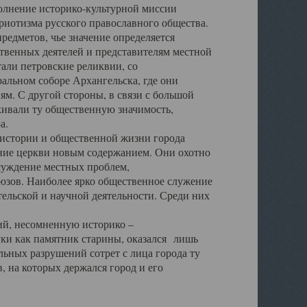
полнение историко-культурной миссии
триотизма русского православного общества.
редметов, чье значение определяется
твенных деятелей и представителям местной
тали петровские реликвии, со
альном соборе Архангельска, где они
м. С другой стороны, в связи с большой
кивали ту общественную значимость,
а.
тории и общественной жизни города
ение церкви новым содержанием. Они охотно
бсуждение местных проблем,
юзов. Наиболее ярко общественное служение
ельской и научной деятельности. Среди них
й, несомненную историко –
ауки как памятник старины, оказался лишь
ьных разрушений сотрет с лица города ту
 на которых держался город и его