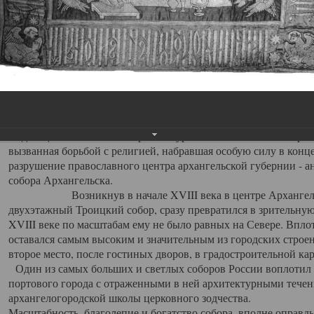
Свято-Троицкий собор
Свято-Троицкий собор Архангельска
23.12.2015
Сегодня мы можем говорить, что Архангельск в большей мере,
пострадал от целенаправленных систематических разрушений,
выдающихся памятников архитектуры. Больше всего по старом
вызванная борьбой с религией, набравшая особую силу в конце
разрушение православного центра архангельской губернии - а
собора Архангельска.
Возникнув в начале XVIII века в центре Архангельск
двухэтажный Троицкий собор, сразу превратился в зрительну
XVIII веке по масштабам ему не было равных на Севере. Впл
оставался самым высоким и значительным из городских строе
второе место, после гостиных дворов, в градостроительной ка
Один из самых больших и светлых соборов России воплотил в
портового города с отраженными в ней архитектурными тече
архангелогородской школы церковного зодчества.
Масштабность, благолепие и богатство собора, вполне оправды