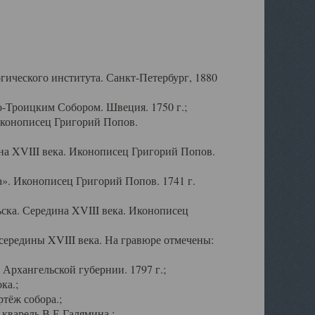
ического института. Санкт-Петербург, 1880
-Троицким Собором. Швеция. 1750 г.;
Иконописец Григорий Попов.
а XVIII века. Иконописец Григорий Попов.
». Иконописец Григорий Попов. 1741 г.
ска. Середина XVIII века. Иконописец
ередины XVIII века. На гравюре отмечены:
Архангельской губернии. 1797 г.;
ка.;
тёж собора.;
кварель В.Е.Галямина.;