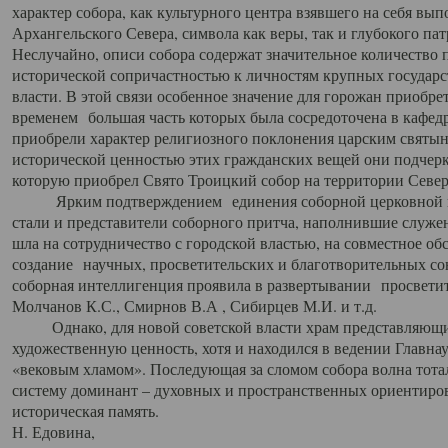
характер собора, как культурного центра взявшего на себя вы
Архангельского Севера, символа как веры, так и глубокого па
Неслучайно, описи собора содержат значительное количество п
исторической сопричастностью к личностям крупных государс
власти. В этой связи особенное значение для горожан приобре
временем большая часть которых была сосредоточена в кафедр
приобрели характер религиозного поклонения царским святыня
исторической ценностью этих гражданских вещей они подчер
которую приобрел Свято Троицкий собор на территории Север
Ярким подтверждением единения соборной церковной ис
стали и представители соборного притча, наполнившие служ
шла на сотрудничество с городской властью, на совместное о
создание научных, просветительских и благотворительных со
соборная интеллигенция проявила в развертывании просветит
Молчанов К.С., Смирнов В.А , Сибирцев М.И. и т.д.
Однако, для новой советской власти храм представляющи
художественную ценность, хотя и находился в ведении Главн
«вековым хламом». Последующая за сломом собора волна тотал
систему доминант – духовных и пространственных ориентиров,
историческая память.
Н. Едовина,