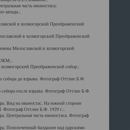
тральная часть иконостаса;
о-запада.;
славской в холмогорский Преображенский
лославской в холмогорский Преображенский
оровны Милославской в холмогорский
АОКМ.;
в холмогорский Преображенский собор.;
 собора до взрыва. Фотограф Оттлие Б.Ф.
 собора после взрыва. Фотограф Оттлие Б.Ф.
а. Вид на иконостас. На южной стороне
. Фотограф Оттлие Б.Ф. 1929 г.;
а. Центральная часть иконостаса. Фотограф
ра. Позолоченный балдахин над царскими