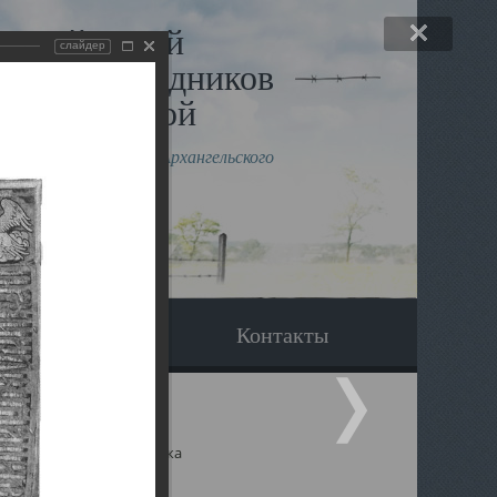
льный музей
слайдер
в и исповедников
рхангельской
влению митрополита Архангельского
горского Даниила
Вопрос-ответ
Контакты
ицкий собор Архангельска