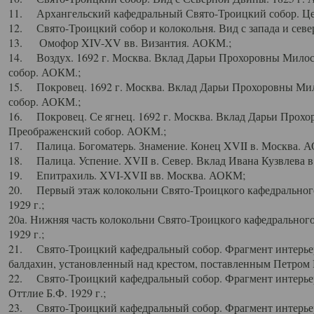
11. Архангельский кафедральный Свято-Троицкий собор. Цен
12. Свято-Троицкий собор и колокольня. Вид с запада и север
13. Омофор XIV-XV вв. Византия. АОКМ.;
14. Воздух. 1692 г. Москва. Вклад Дарьи Прохоровны Мило
собор. АОКМ.;
15. Покровец. 1692 г. Москва. Вклад Дарьи Прохоровны Ми
собор. АОКМ.;
16. Покровец. Се ягнец. 1692 г. Москва. Вклад Дарьи Прох
Преображенский собор. АОКМ.;
17. Палица. Богоматерь. Знамение. Конец XVII в. Москва. 
18. Палица. Успение. XVII в. Север. Вклад Ивана Кузвлева 
19. Епитрахиль. XVI-XVII вв. Москва. АОКМ;
20. Первый этаж колокольни Свято-Троицкого кафедрального
1929 г.;
20а. Нижняя часть колокольни Свято-Троицкого кафедрального
1929 г.;
21. Свято-Троицкий кафедральный собор. Фрагмент интерьер
балдахин, установленный над крестом, поставленным Петром I
22. Свято-Троицкий кафедральный собор. Фрагмент интерьер
Оттлие Б.Ф. 1929 г.;
23. Свято-Троицкий кафедральный собор. Фрагмент интерье