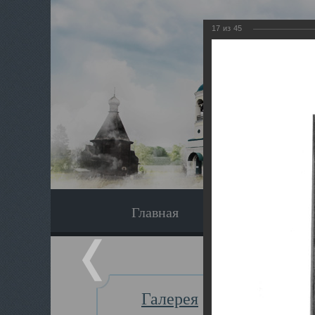
17
из
45
Главная
Экскурсия
Галерея