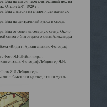
а. Вид на амвон через центральный неф на
аф Оттлие Б.Ф. 1929 г.;
. Вид с амвона на алтарь и центральную
а. Вид на центральный купол и своды.
. Вид от солеи на северную стену. Около
ой святого благоверного князя Александра
бома «Виды г. Архангельска». Фотограф
г. Фото Я.И.Лейцингера.;
рхангельска». Фотограф Лейцингер Я.И.
. Фото Я.И.Лейцингера.
кого областного краеведческого музея.