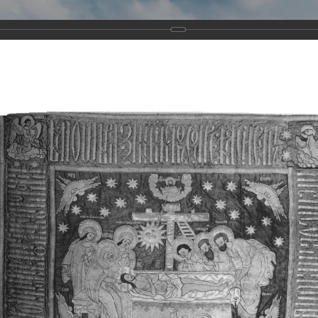
Виртуа
Новомученико
Земли А
Сайт создан по благосло
и Холмо
Наследники
Галерея
Главная
Галерея
Храмы-мученики Архангельска
Свято-Тро