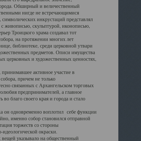
города. Обширный и величественный
ственными нигде не встречающимися
 символических инкрустаций представлял
 с живописью, скульптурой, иконописью,
ьер Троицкого храма создавал тот
обора, на протяжении многих лет
ице, библиотеке, среди церковной утвари
удожественных предметов. Описи имущества
ьных церковных и художественных ценностях,
, принимавшее активное участие в
собора, причем не только
 тесно связанных с Архангельском торговых
толюбия предпринимателей, а главное
во благо своего края и города и стало
 он одновременно воплотил себе функции
айно, именно собор становился отправной
тация торжеств со стороны
-идеологической окраски.
вещей указывало на общественный