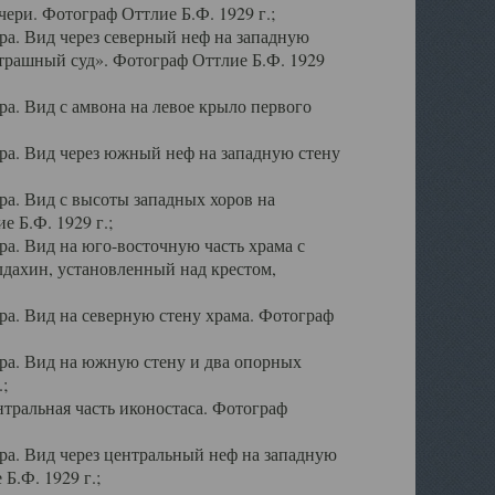
ери. Фотограф Оттлие Б.Ф. 1929 г.;
а. Вид через северный неф на западную
трашный суд». Фотограф Оттлие Б.Ф. 1929
. Вид с амвона на левое крыло первого
а. Вид через южный неф на западную стену
а. Вид с высоты западных хоров на
 Б.Ф. 1929 г.;
а. Вид на юго-восточную часть храма с
дахин, установленный над крестом,
а. Вид на северную стену храма. Фотограф
ра. Вид на южную стену и два опорных
;
тральная часть иконостаса. Фотограф
а. Вид через центральный неф на западную
Б.Ф. 1929 г.;