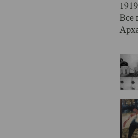
1919
Все 
Арха