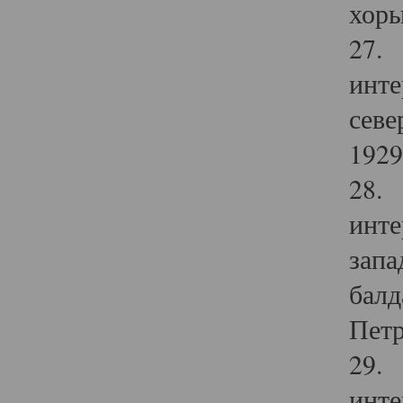
хоры
27. 
инте
севе
1929 
28. 
инте
запа
балд
Петр
29. 
инте