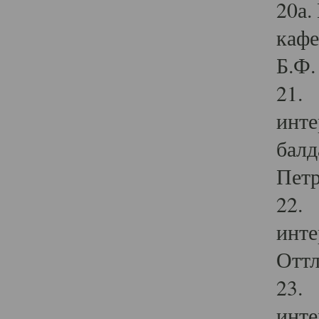
20а.
кафе
Б.Ф. 
21. 
инте
балд
Петр
22. 
инте
Оттл
23. 
инте