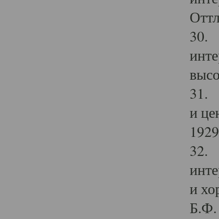
Оттл
30. 
инте
высо
31. 
и це
1929 
32. 
инте
и хо
Б.Ф. 