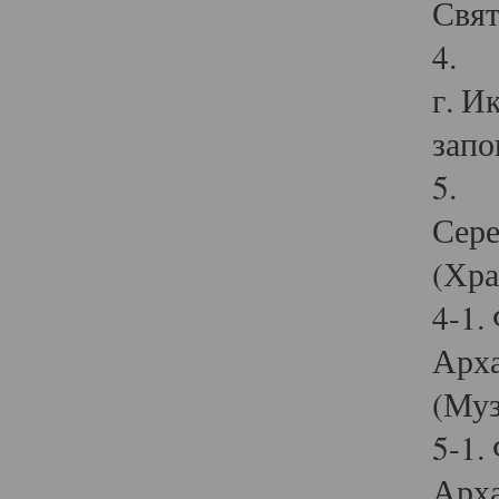
Свят
4. И
г. И
запо
5. И
Сере
(Хра
4-1.
Арха
(Муз
5-1.
Арха