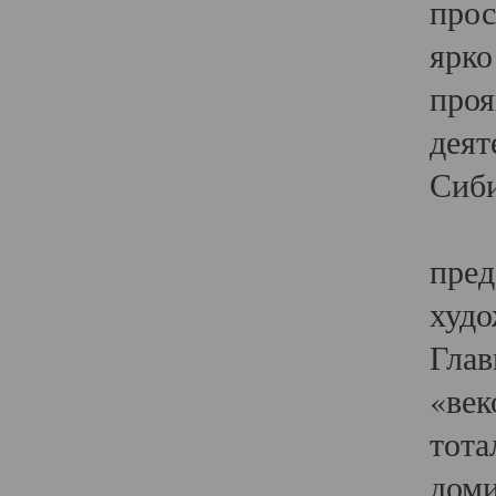
прос
ярко
проя
деят
Сиби
Одн
пред
худо
Глав
«век
тота
доми