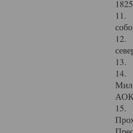
1825
11.
собо
12. 
севе
13.
14. 
Мило
АОК
15. 
Прох
Прео