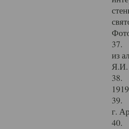
стен
свят
Фото
37. 
из а
Я.И. 
38. 
1919
39. 
г. А
40. 