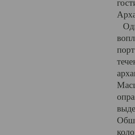
гост
Арха
Один
вопл
порт
тече
арха
Масш
опра
выде
Обши
коло