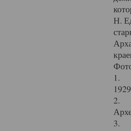
кото
Н. Е
стар
Арха
крае
Фот
1. С
1929 
2. Р
Архе
3. Ф