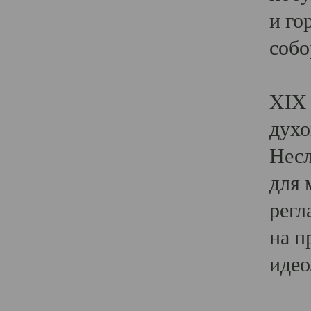
и го
собо
Явл
XIX 
духо
Несл
для 
регл
на п
идео
Поя