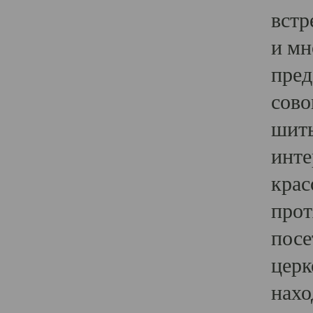
встр
и мн
пред
сово
шить
инте
крас
прот
посе
церк
нахо