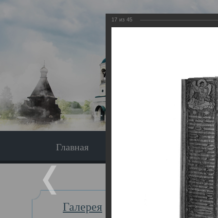
17
из
45
Главная
Экскурсия
Главная
Галерея