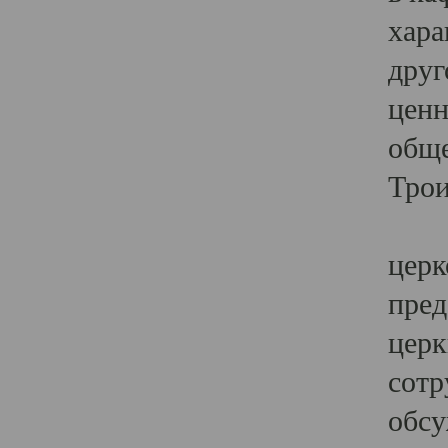
хара
друг
ценн
обще
Трои
Ярк
церк
пред
церк
сотр
обсу