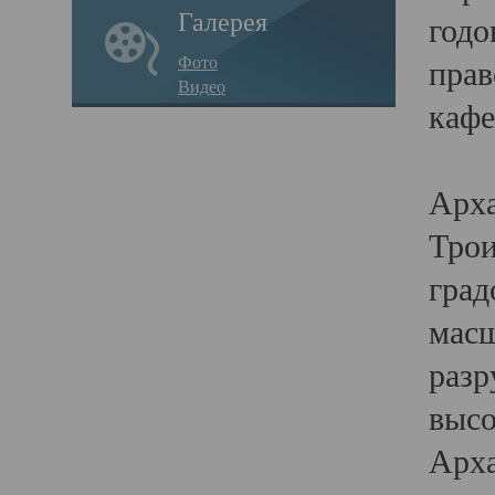
Галерея
годо
Фото
прав
Видео
кафе
Воз
Арха
Трои
град
масш
разр
высо
Арха