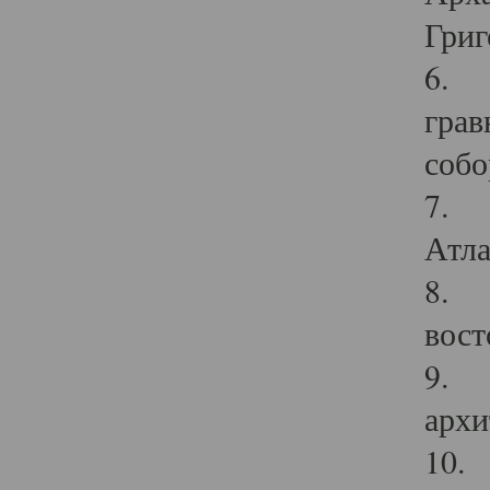
Григ
6. П
грав
собо
7. Г
Атла
8. С
вост
9. С
архи
10. 