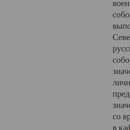
воен
собо
выпо
Севе
русс
собо
знач
личн
пред
знач
со в
в ка