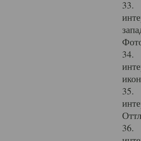
33. 
инте
запа
Фото
34. 
инте
икон
35. 
инте
Оттл
36. 
инте