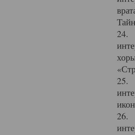
врат
Тайн
24. 
инте
хоры
«Стр
25. 
инте
икон
26. 
инте