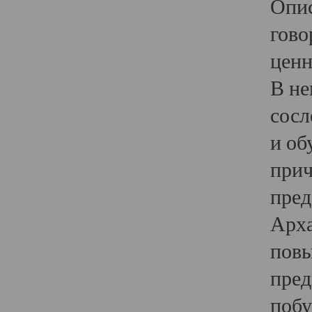
Опис
гово
ценн
В не
сосл
и об
прич
пред
Арха
повы
пред
побу