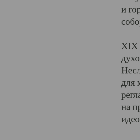
и го
собо
Явл
XIX 
духо
Несл
для 
регл
на п
идео
Поя