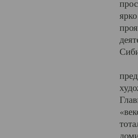
прос
ярко
проя
деят
Сиби
Одн
пред
худо
Глав
«век
тота
доми