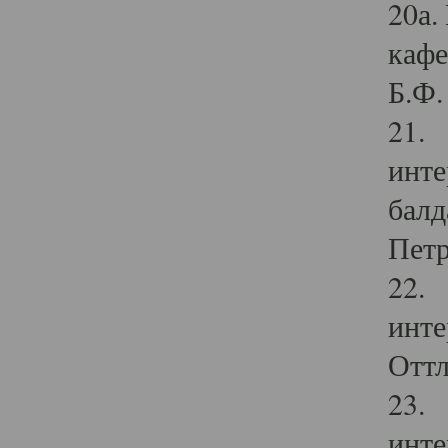
20а.
кафе
Б.Ф. 
21. 
инте
балд
Петр
22. 
инте
Оттл
23. 
инте