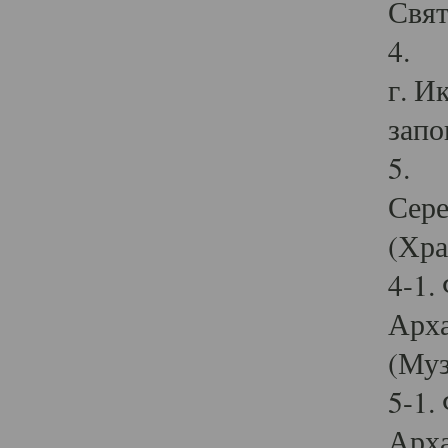
Свят
4. И
г. И
запо
5. И
Сере
(Хра
4-1.
Арха
(Муз
5-1.
Арха