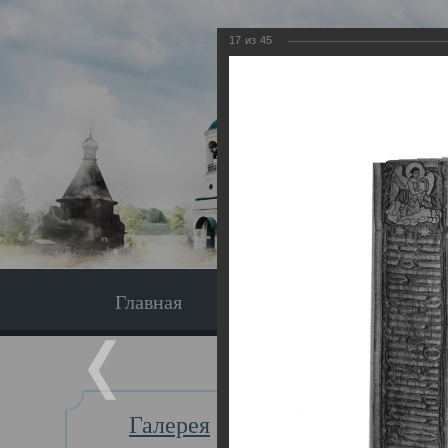
17
из
45
Главная
Экскурсия
Главная
Галерея