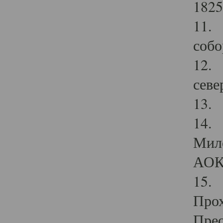
1825
11.
собо
12. 
севе
13.
14. 
Мило
АОК
15. 
Прох
Прео