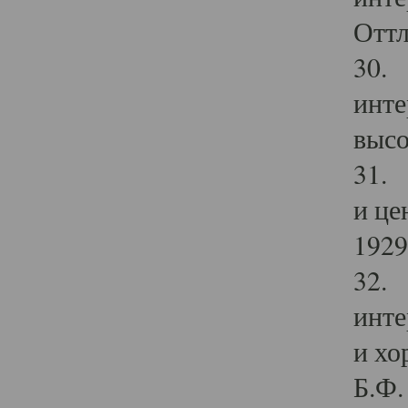
Оттл
30. 
инте
высо
31. 
и це
1929 
32. 
инте
и хо
Б.Ф. 