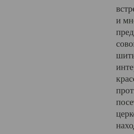
встр
и мн
пред
сово
шить
инте
крас
прот
посе
церк
нахо