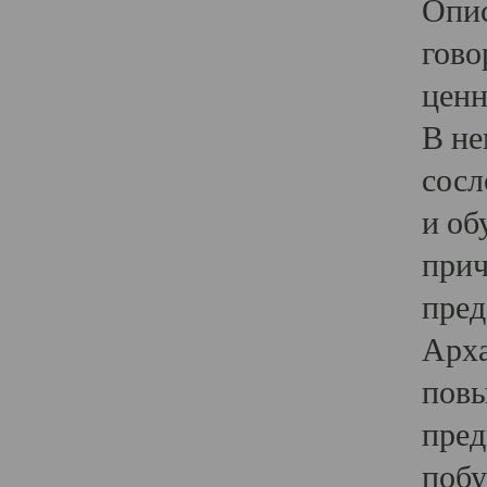
Опис
гово
ценн
В не
сосл
и об
прич
пред
Арха
повы
пред
побу