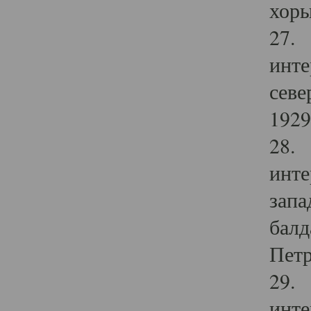
хоры
27. 
инте
севе
1929 
28. 
инте
запа
балд
Петр
29. 
инте