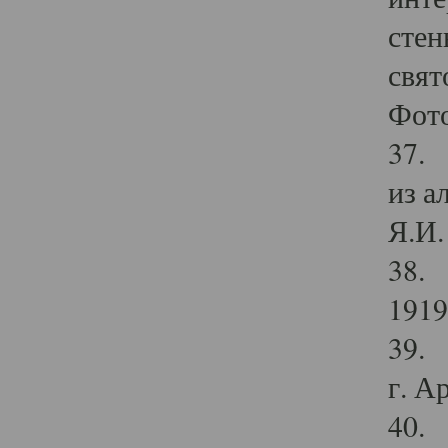
стен
свят
Фото
37. 
из а
Я.И. 
38. 
1919
39. 
г. А
40. 