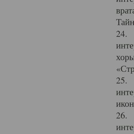
врат
Тайн
24. 
инте
хоры
«Стр
25. 
инте
икон
26. 
инте