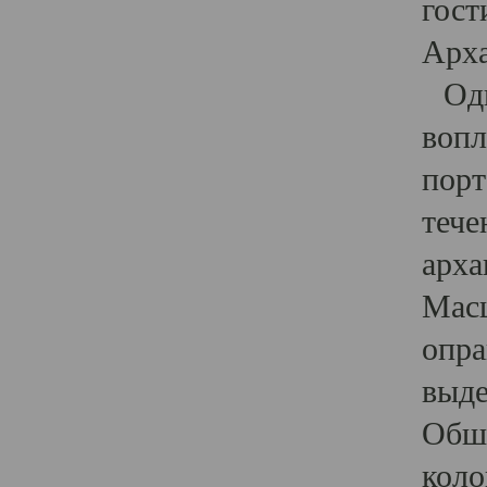
гост
Арха
Один
вопл
порт
тече
арха
Масш
опра
выде
Обши
коло