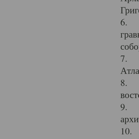
Григ
6. П
грав
собо
7. Г
Атла
8. С
вост
9. С
архи
10. 