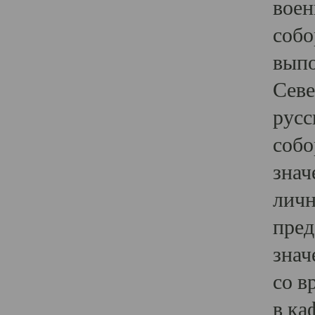
воен
собо
выпо
Севе
русс
собо
знач
личн
пред
знач
со в
в ка