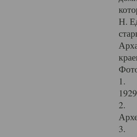
кото
Н. Е
стар
Арха
крае
Фот
1. С
1929 
2. Р
Архе
3. Ф