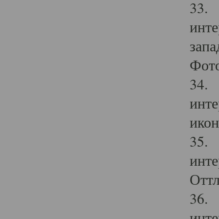
33. 
инте
запа
Фото
34. 
инте
икон
35. 
инте
Оттл
36. 
инте