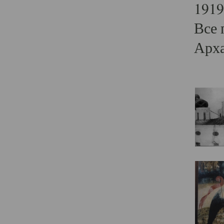
1919
Все 
Арха