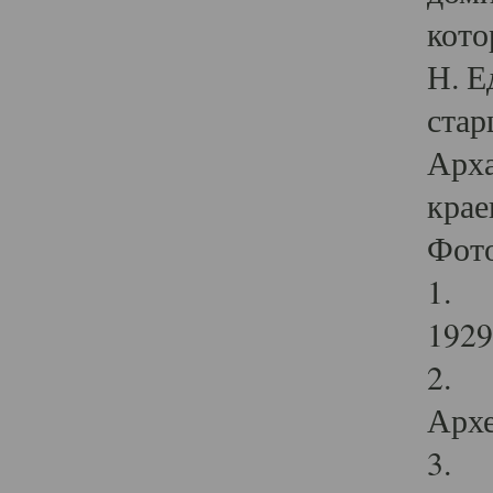
кото
Н. Е
стар
Арха
крае
Фот
1. С
1929 
2. Р
Архе
3. Ф