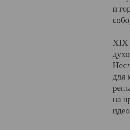
и го
собо
Явл
XIX 
духо
Несл
для 
регл
на п
идео
Поя