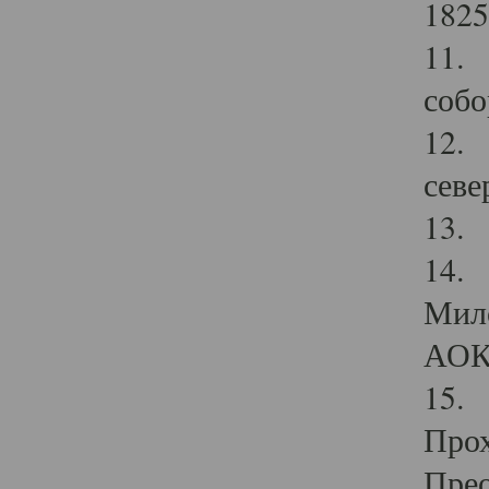
1825
11.
собо
12. 
севе
13.
14. 
Мило
АОК
15. 
Прох
Прео