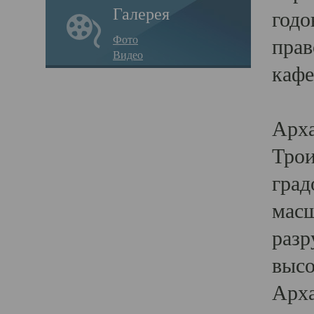
Галерея
годо
Фото
прав
Видео
кафе
Воз
Арха
Трои
град
масш
разр
высо
Арха