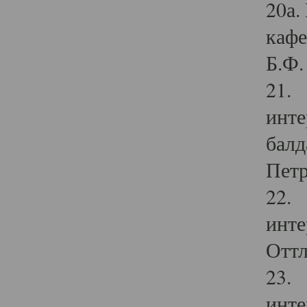
20а.
кафе
Б.Ф. 
21. 
инте
балд
Петр
22. 
инте
Оттл
23. 
инте