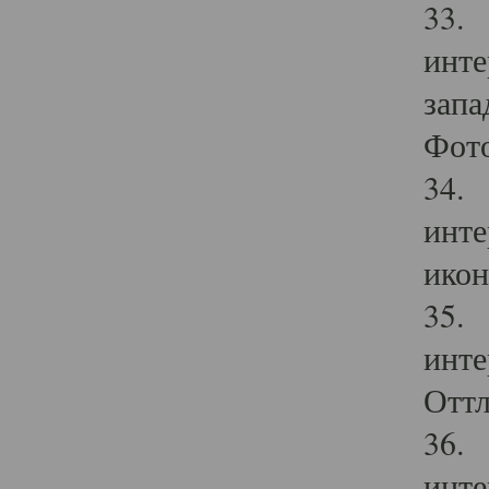
33. 
инте
запа
Фото
34. 
инте
икон
35. 
инте
Оттл
36. 
инте