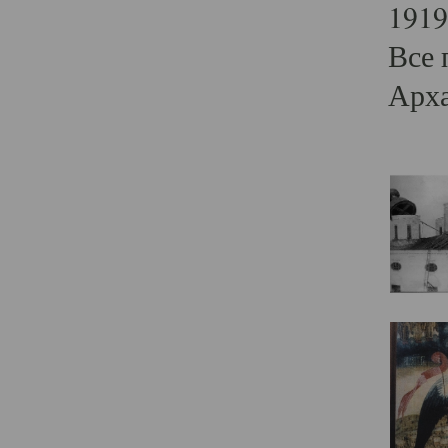
1919
Все 
Арха