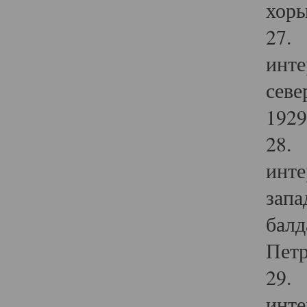
хоры
27. 
инте
севе
1929 
28. 
инте
запа
балд
Петр
29. 
инте