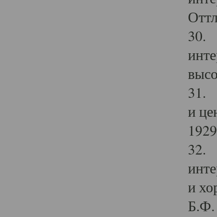
Оттл
30. 
инте
высо
31. 
и це
1929 
32. 
инте
и хо
Б.Ф. 