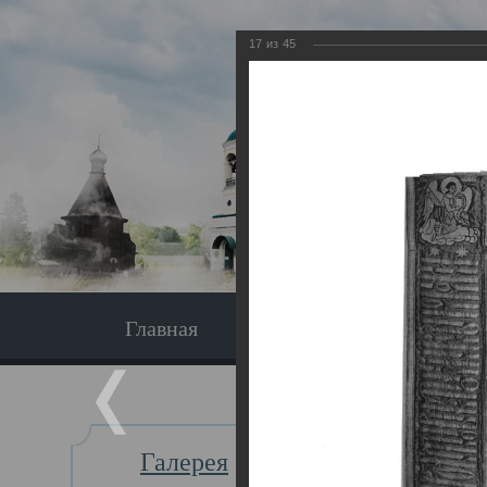
17
из
45
Главная
Экскурсия
Главная
Галерея