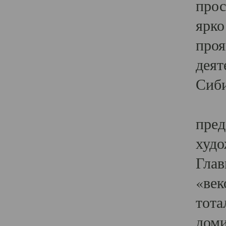
прос
ярко
проя
деят
Сиби
Одн
пред
худо
Глав
«век
тота
доми