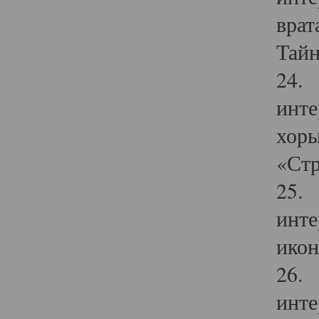
врат
Тайн
24. 
инте
хоры
«Стр
25. 
инте
икон
26. 
инте