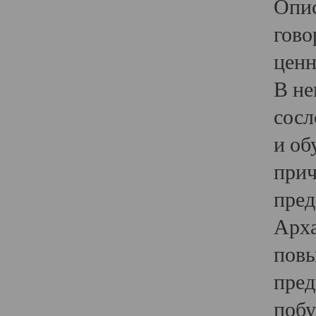
Опис
гово
ценн
В не
сосл
и об
прич
пред
Арха
повы
пред
побу