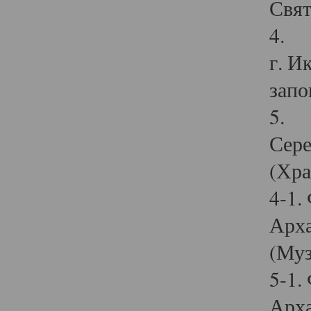
Свят
4. И
г. И
запо
5. И
Сере
(Хра
4-1.
Арха
(Муз
5-1.
Арха