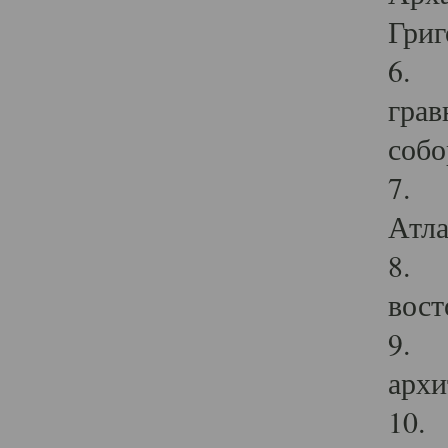
Григ
6. П
грав
собо
7. Г
Атла
8. С
вост
9. С
архи
10. 