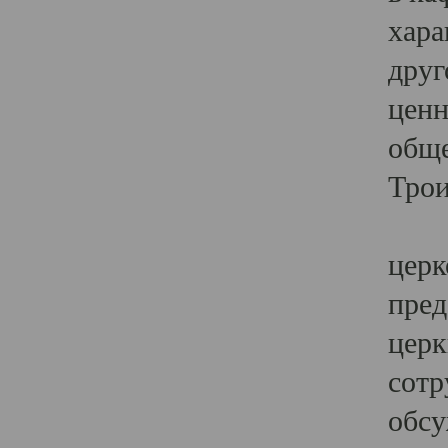
хара
друг
ценн
обще
Трои
Ярк
церк
пред
церк
сотр
обсу