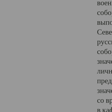
воен
собо
выпо
Севе
русс
собо
знач
личн
пред
знач
со в
в ка