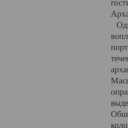
гост
Арха
Один
вопл
порт
тече
арха
Масш
опра
выде
Обши
коло