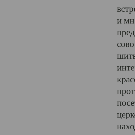
встр
и мн
пред
сово
шить
инте
крас
прот
посе
церк
нахо