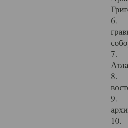
Григ
6. П
грав
собо
7. Г
Атла
8. С
вост
9. С
архи
10. 