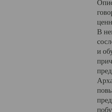
Опис
гово
ценн
В не
сосл
и об
прич
пред
Арха
повы
пред
побу