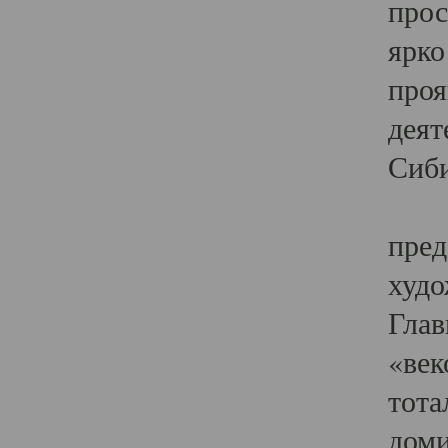
прос
ярко
проя
деят
Сиби
Одн
пред
худо
Глав
«век
тота
доми