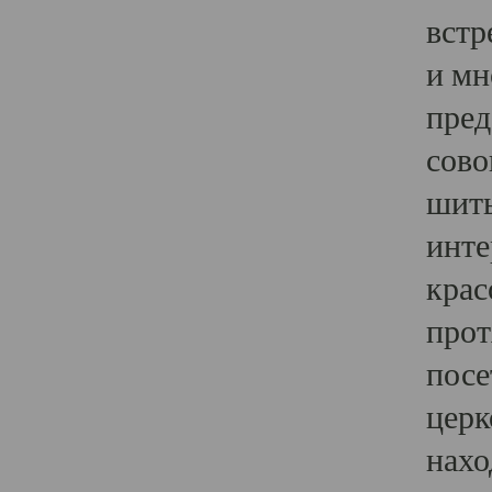
встр
и мн
пред
сово
шить
инте
крас
прот
посе
церк
нахо