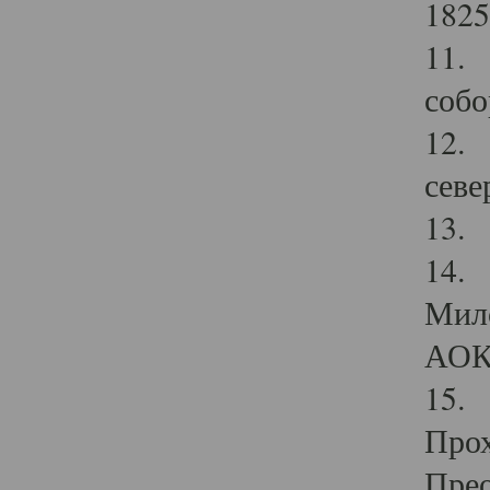
1825
11.
собо
12. 
севе
13.
14. 
Мило
АОК
15. 
Прох
Прео