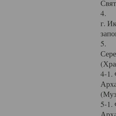
Свят
4. И
г. И
запо
5. И
Сере
(Хра
4-1.
Арха
(Муз
5-1.
Арха