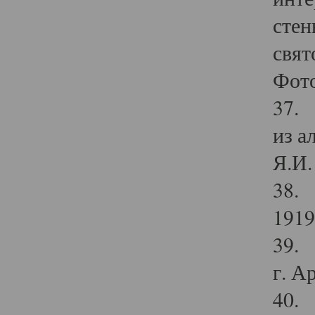
стен
свят
Фото
37. 
из а
Я.И. 
38. 
1919
39. 
г. А
40. 