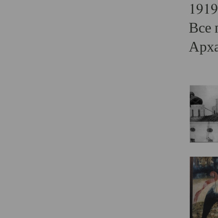
1919
Все 
Арха