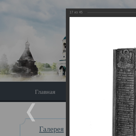
17
из
45
Главная
Экскурсия
Главная
Галерея