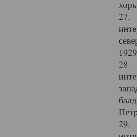
хоры
27. 
инте
севе
1929 
28. 
инте
запа
балд
Петр
29. 
инте