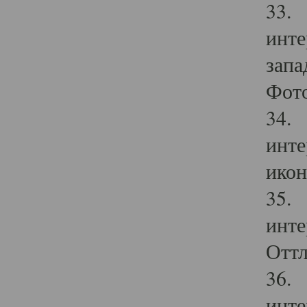
33. 
инте
запа
Фото
34. 
инте
икон
35. 
инте
Оттл
36. 
инте