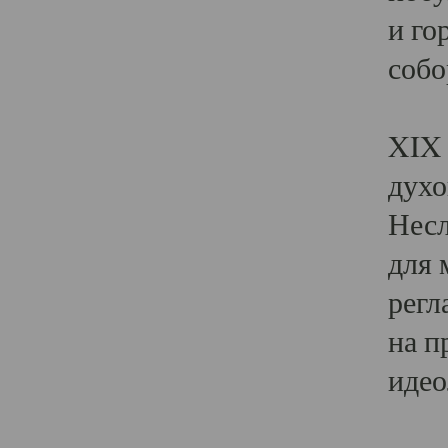
и го
собо
Явл
XIX 
духо
Несл
для 
регл
на п
идео
Поя