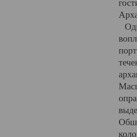
гост
Арха
Один
вопл
порт
тече
арха
Масш
опра
выде
Обши
коло