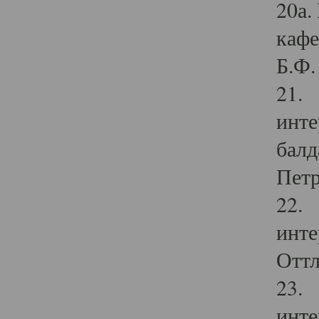
20а.
кафе
Б.Ф. 
21. 
инте
балд
Петр
22. 
инте
Оттл
23. 
инте