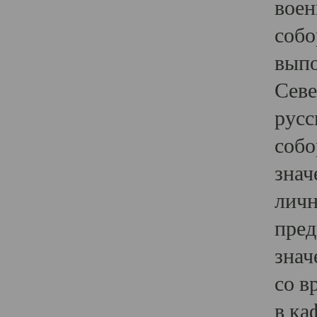
воен
собо
выпо
Севе
русс
собо
знач
личн
пред
знач
со в
в ка