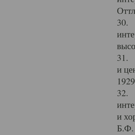
Оттл
30. 
инте
высо
31. 
и це
1929 
32. 
инте
и хо
Б.Ф. 