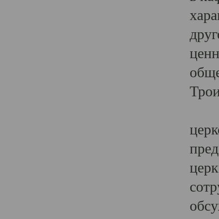
хара
друг
ценн
обще
Трои
Ярк
церк
пред
церк
сотр
обсу