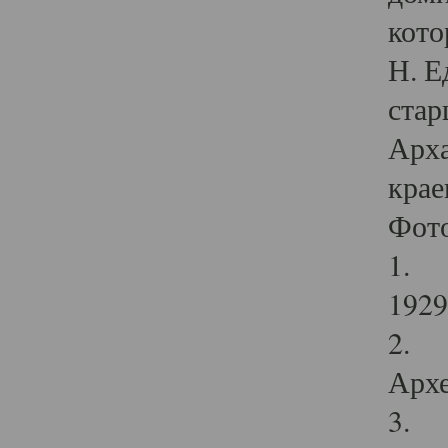
кото
Н. Е
стар
Арха
крае
Фот
1. С
1929 
2. Р
Архе
3. Ф