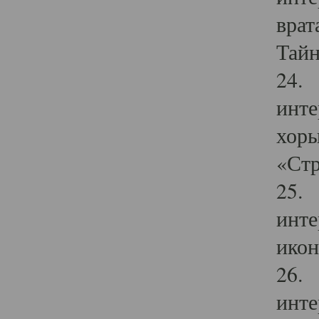
врат
Тайн
24. 
инте
хоры
«Стр
25. 
инте
икон
26. 
инте