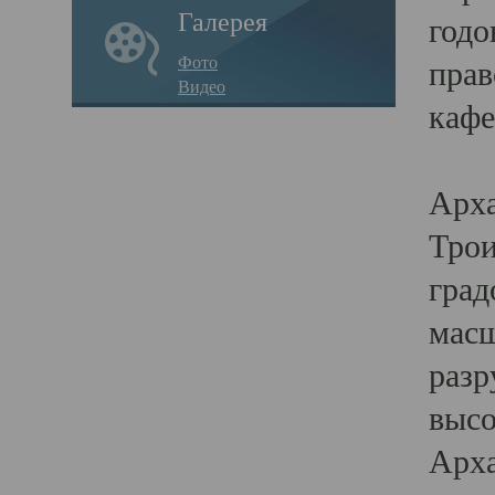
Галерея
годо
Фото
прав
Видео
кафе
Воз
Арха
Трои
град
масш
разр
высо
Арха