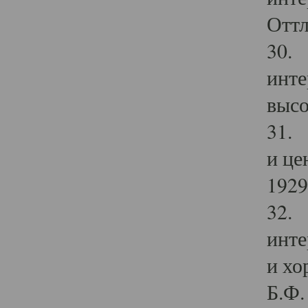
Оттл
30. 
инте
высо
31. 
и це
1929 
32. 
инте
и хо
Б.Ф. 