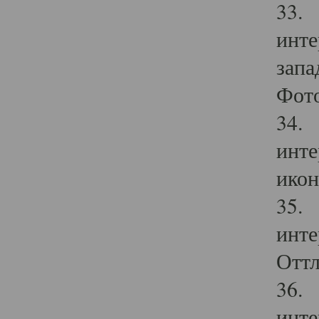
33. 
инте
запа
Фото
34. 
инте
икон
35. 
инте
Оттл
36. 
инте