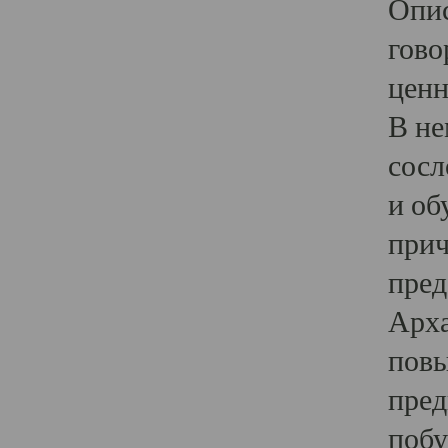
Опис
гово
ценн
В не
сосл
и об
прич
пред
Арха
повы
пред
побу