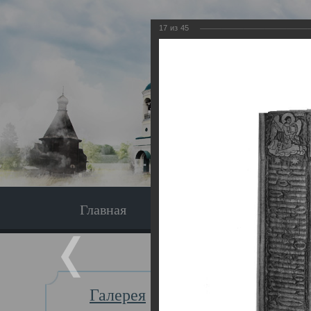
17
из
45
Главная
Экскурсия
Главная
Галерея