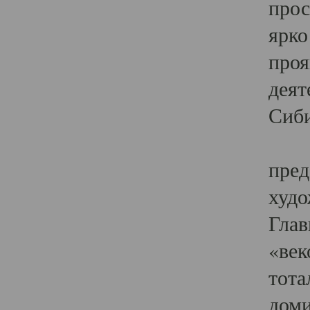
прос
ярко
проя
деят
Сиби
Одн
пред
худо
Глав
«век
тота
доми