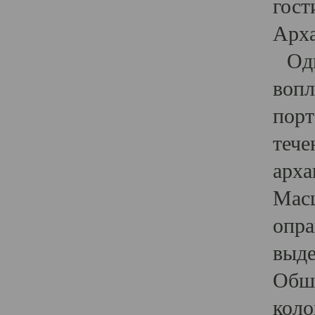
гост
Арха
Один
вопл
порт
тече
арха
Масш
опра
выде
Обши
коло