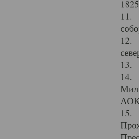
1825
11.
собо
12. 
севе
13.
14. 
Мило
АОК
15. 
Прох
Прео