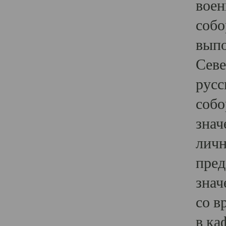
воен
собо
выпо
Севе
русс
собо
знач
личн
пред
знач
со в
в ка