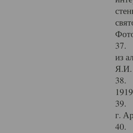
стен
свят
Фото
37. 
из а
Я.И. 
38. 
1919
39. 
г. А
40. 