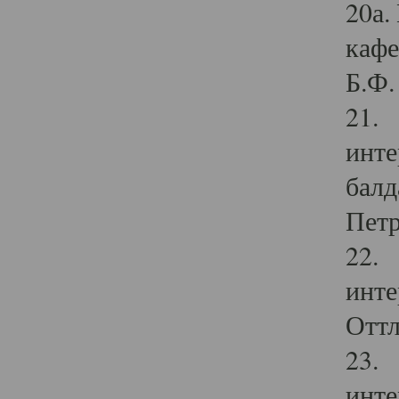
20а.
кафе
Б.Ф. 
21. 
инте
балд
Петр
22. 
инте
Оттл
23. 
инте