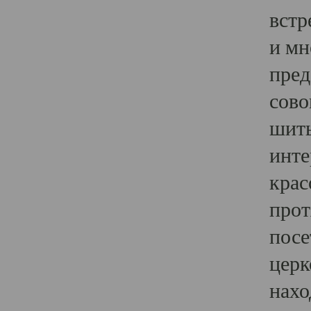
встр
и мн
пред
сово
шить
инте
крас
прот
посе
церк
нахо