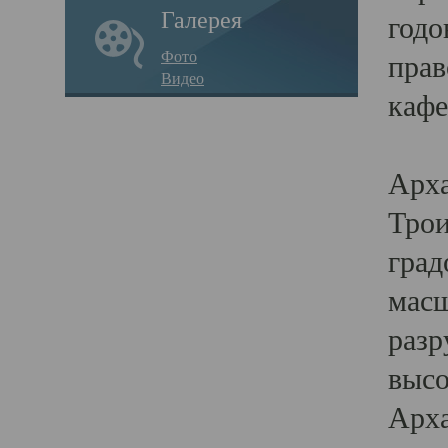
Галерея
годо
Фото
прав
Видео
кафе
Воз
Арха
Трои
град
масш
разр
высо
Арха