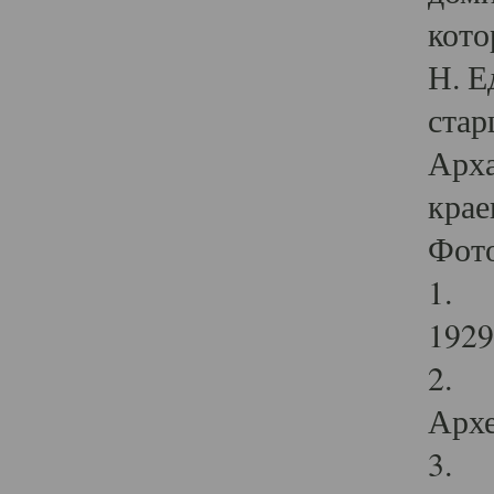
кото
Н. Е
стар
Арха
крае
Фот
1. С
1929 
2. Р
Архе
3. Ф