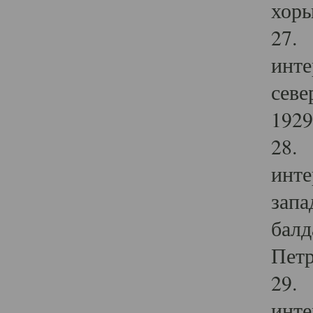
хоры
27. 
инте
севе
1929 
28. 
инте
запа
балд
Петр
29. 
инте