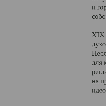
и го
собо
Явл
XIX 
духо
Несл
для 
регл
на п
идео
Поя