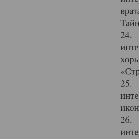
врат
Тайн
24. 
инте
хоры
«Стр
25. 
инте
икон
26. 
инте