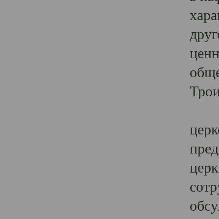
хара
друг
ценн
обще
Трои
Ярк
церк
пред
церк
сотр
обсу