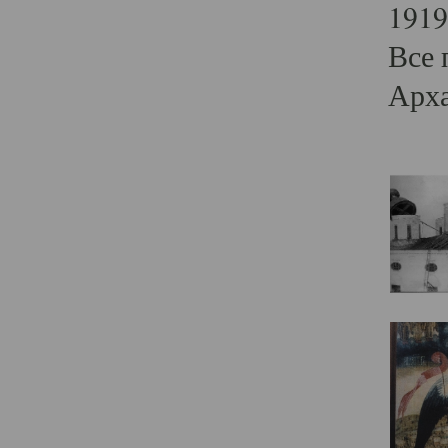
1919
Все 
Арха