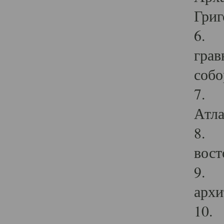
Григ
6. П
грав
собо
7. Г
Атла
8. С
вост
9. С
архи
10. 