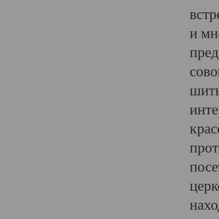
встр
и мн
пред
сово
шить
инте
крас
прот
посе
церк
нахо