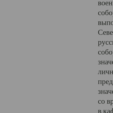
воен
собо
выпо
Севе
русс
собо
знач
личн
пред
знач
со в
в ка