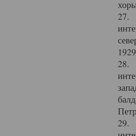
хоры
27. 
инте
севе
1929 
28. 
инте
запа
балд
Петр
29. 
инте