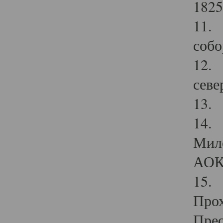
1825
11.
собо
12. 
севе
13.
14. 
Мило
АОК
15. 
Прох
Прео