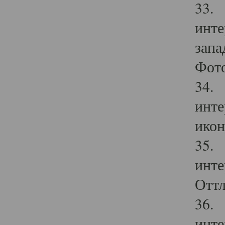
33. 
инте
запа
Фото
34. 
инте
икон
35. 
инте
Оттл
36. 
инте