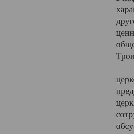
хара
друг
ценн
обще
Трои
Ярк
церк
пред
церк
сотр
обсу