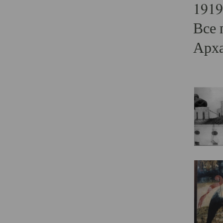
1919
Все 
Арха