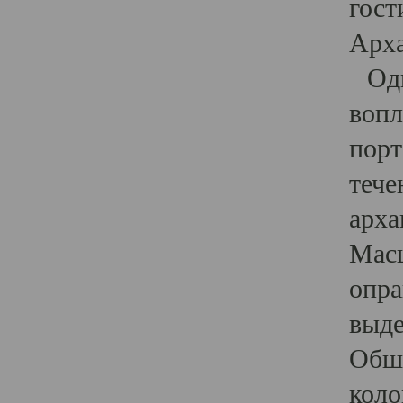
гост
Арха
Один
вопл
порт
тече
арха
Масш
опра
выде
Обши
коло