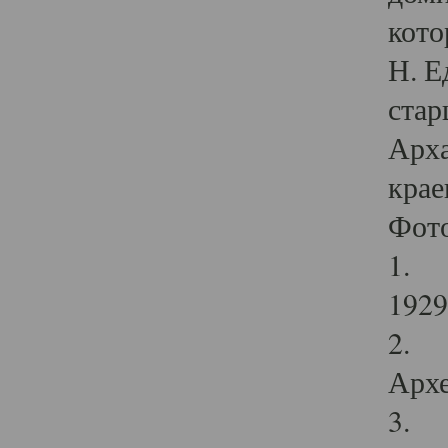
кото
Н. Е
стар
Арха
крае
Фот
1. С
1929 
2. Р
Архе
3. Ф