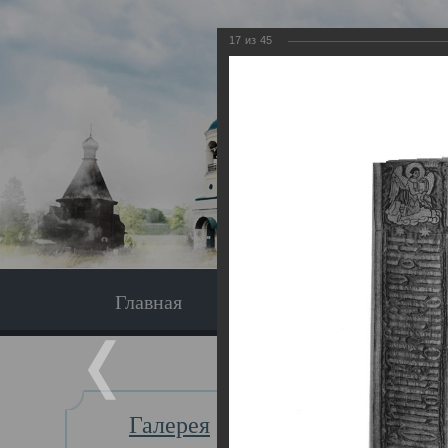
17
из
45
Главная
Экскурсия
Главная
Галерея