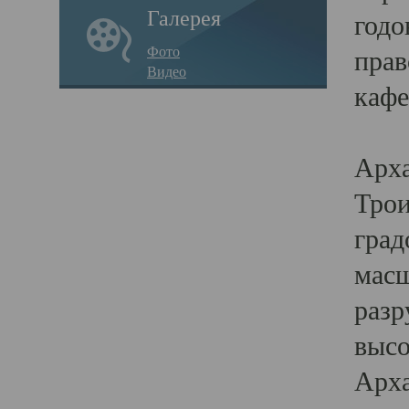
Галерея
годо
Фото
прав
Видео
кафе
Воз
Арха
Трои
град
масш
разр
высо
Арха