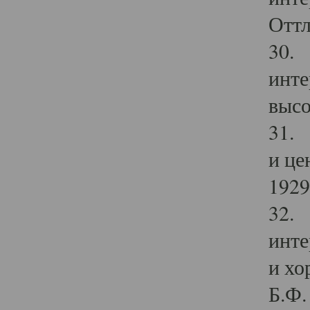
Оттл
30. 
инте
высо
31. 
и це
1929 
32. 
инте
и хо
Б.Ф. 