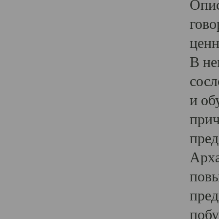
Опис
гово
ценн
В не
сосл
и об
прич
пред
Арха
повы
пред
побу