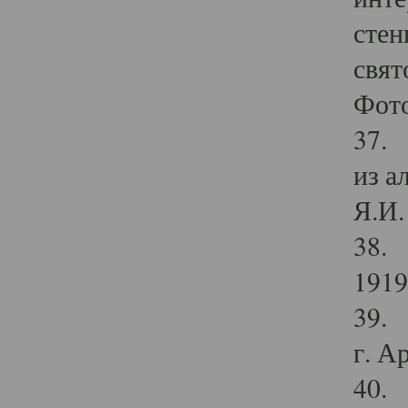
стен
свят
Фото
37. 
из а
Я.И. 
38. 
1919
39. 
г. А
40. 