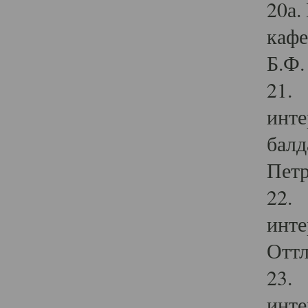
20а.
кафе
Б.Ф. 
21. 
инте
балд
Петр
22. 
инте
Оттл
23. 
инте