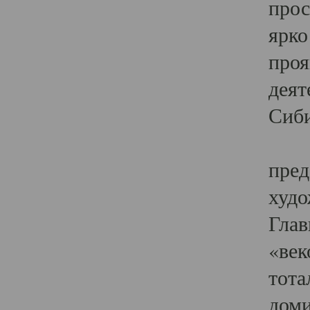
прос
ярко
проя
деят
Сиби
Одн
пред
худо
Глав
«век
тота
доми