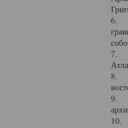
Григ
6. П
грав
собо
7. Г
Атла
8. С
вост
9. С
архи
10. 