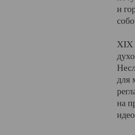
и го
собо
Явл
XIX 
духо
Несл
для 
регл
на п
идео
Поя