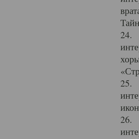
врат
Тайн
24. 
инте
хоры
«Стр
25. 
инте
икон
26. 
инте