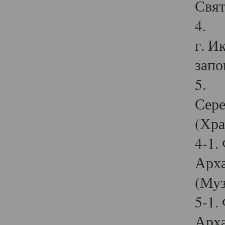
Свят
4. И
г. И
запо
5. И
Сере
(Хра
4-1.
Арха
(Муз
5-1.
Арха