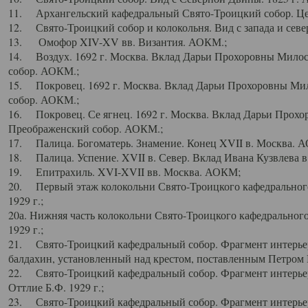
11. Архангельский кафедральный Свято-Троицкий собор. Цен
12. Свято-Троицкий собор и колокольня. Вид с запада и север
13. Омофор XIV-XV вв. Византия. АОКМ.;
14. Воздух. 1692 г. Москва. Вклад Дарьи Прохоровны Мило
собор. АОКМ.;
15. Покровец. 1692 г. Москва. Вклад Дарьи Прохоровны Ми
собор. АОКМ.;
16. Покровец. Се ягнец. 1692 г. Москва. Вклад Дарьи Прох
Преображенский собор. АОКМ.;
17. Палица. Богоматерь. Знамение. Конец XVII в. Москва. 
18. Палица. Успение. XVII в. Север. Вклад Ивана Кузвлева 
19. Епитрахиль. XVI-XVII вв. Москва. АОКМ;
20. Первый этаж колокольни Свято-Троицкого кафедрального
1929 г.;
20а. Нижняя часть колокольни Свято-Троицкого кафедрального
1929 г.;
21. Свято-Троицкий кафедральный собор. Фрагмент интерьер
балдахин, установленный над крестом, поставленным Петром I
22. Свято-Троицкий кафедральный собор. Фрагмент интерьер
Оттлие Б.Ф. 1929 г.;
23. Свято-Троицкий кафедральный собор. Фрагмент интерье