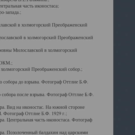
тральная часть иконостаса;
о-запада.;
славской в холмогорский Преображенский
лославской в холмогорский Преображенский
оровны Милославской в холмогорский
АОКМ.;
в холмогорский Преображенский собор.;
 собора до взрыва. Фотограф Оттлие Б.Ф.
 собора после взрыва. Фотограф Оттлие Б.Ф.
а. Вид на иконостас. На южной стороне
. Фотограф Оттлие Б.Ф. 1929 г.;
а. Центральная часть иконостаса. Фотограф
ра. Позолоченный балдахин над царскими