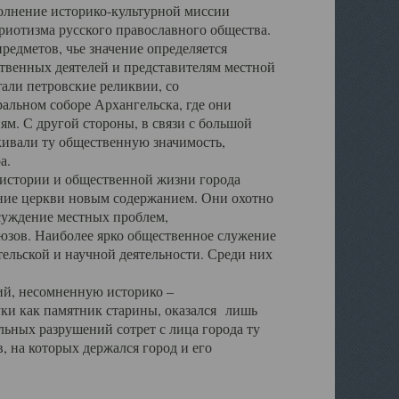
полнение историко-культурной миссии
триотизма русского православного общества.
редметов, чье значение определяется
твенных деятелей и представителям местной
тали петровские реликвии, со
альном соборе Архангельска, где они
м. С другой стороны, в связи с большой
кивали ту общественную значимость,
а.
тории и общественной жизни города
ение церкви новым содержанием. Они охотно
бсуждение местных проблем,
юзов. Наиболее ярко общественное служение
ельской и научной деятельности. Среди них
й, несомненную историко –
ауки как памятник старины, оказался лишь
ьных разрушений сотрет с лица города ту
 на которых держался город и его