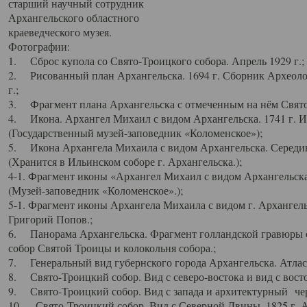
старший научный сотрудник
Архангельского областного
краеведческого музея.
Фотографии:
1. Сброс купола со Свято-Троицкого собора. Апрель 1929 г.;
2. Рисованный план Архангельска. 1694 г. Сборник Археолог
г.;
3. Фрагмент плана Архангельска с отмеченным на нём Свято
4. Икона. Архангел Михаил с видом Архангельска. 1741 г. 
(Государственный музей-заповедник «Коломенское»);
5. Икона Архангела Михаила с видом Архангельска. Середин
(Хранится в Ильинском соборе г. Архангельска.);
4-1. Фрагмент иконы «Архангел Михаил с видом Архангельска
(Музей-заповедник «Коломенское».);
5-1. Фрагмент иконы Архангела Михаила с видом г. Архангель
Григорий Попов.;
6. Панорама Архангельска. Фрагмент голландской гравюры с
собор Святой Троицы и колокольня собора.;
7. Генеральный вид губернского города Архангельска. Атлас 
8. Свято-Троицкий собор. Вид с северо-востока и вид с восто
9. Свято-Троицкий собор. Вид с запада и архитектурный чер
10. Свято-Троицкий собор. Вид с Северной Двины. 1825 г. А