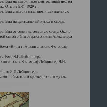
а. Вид на амвон через центральный неф на
аф Оттлие Б.Ф. 1929 г.;
. Вид с амвона на алтарь и центральную
а. Вид на центральный купол и своды.
. Вид от солеи на северную стену. Около
ой святого благоверного князя Александра
бома «Виды г. Архангельска». Фотограф
г. Фото Я.И.Лейцингера.;
рхангельска». Фотограф Лейцингер Я.И.
. Фото Я.И.Лейцингера.
кого областного краеведческого музея.