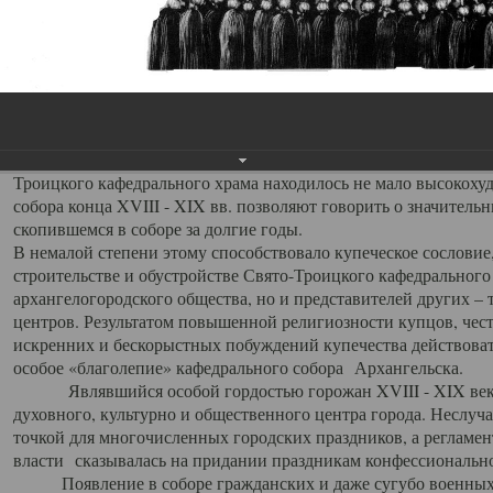
заслуженно выделяя из многочисленных культовых построек 
иконостас украшенный колоннами ионического стиля, с един
царскими вратами, изящным фронтоном и множеством резных,
собой поистине художественную ценность. В совокупности же
шитьем, многочисленными предметами церковной утвари интер
неповторимый красочный ансамбль декоративного убранства с
поражающий воображение своих посетителей. В соборной ризн
Троицкого кафедрального храма находилось не мало высокох
собора конца XVIII - XIX вв. позволяют говорить о значител
скопившемся в соборе за долгие годы.
В немалой степени этому способствовало купеческое сословие
строительстве и обустройстве Свято-Троицкого кафедрального 
архангелогородского общества, но и представителей других –
центров. Результатом повышенной религиозности купцов, чес
искренних и бескорыстных побуждений купечества действовать 
особое «благолепие» кафедрального собора Архангельска.
Являвшийся особой гордостью горожан XVIII - XIX века
духовного, культурно и общественного центра города. Неслуч
точкой для многочисленных городских праздников, а регламен
власти сказывалась на придании праздникам конфессионально
Появление в соборе гражданских и даже сугубо военных 