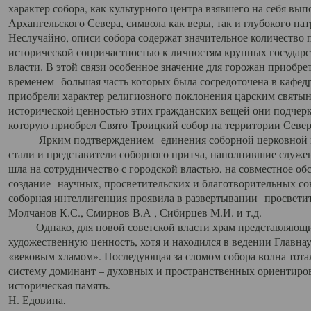
характер собора, как культурного центра взявшего на себя вы
Архангельского Севера, символа как веры, так и глубокого па
Неслучайно, описи собора содержат значительное количество п
исторической сопричастностью к личностям крупных государс
власти. В этой связи особенное значение для горожан приобре
временем большая часть которых была сосредоточена в кафедр
приобрели характер религиозного поклонения царским святыня
исторической ценностью этих гражданских вещей они подчер
которую приобрел Свято Троицкий собор на территории Север
Ярким подтверждением единения соборной церковной ис
стали и представители соборного притча, наполнившие служ
шла на сотрудничество с городской властью, на совместное о
создание научных, просветительских и благотворительных со
соборная интеллигенция проявила в развертывании просветит
Молчанов К.С., Смирнов В.А , Сибирцев М.И. и т.д.
Однако, для новой советской власти храм представляющи
художественную ценность, хотя и находился в ведении Главн
«вековым хламом». Последующая за сломом собора волна тотал
систему доминант – духовных и пространственных ориентиров,
историческая память.
Н. Едовина,