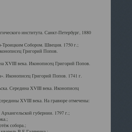
ического института. Санкт-Петербург, 1880
-Троицким Собором. Швеция. 1750 г.;
Иконописец Григорий Попов.
а XVIII века. Иконописец Григорий Попов.
». Иконописец Григорий Попов. 1741 г.
ска. Середина XVIII века. Иконописец
ередины XVIII века. На гравюре отмечены:
Архангельской губернии. 1797 г.;
ка.;
тёж собора.;
кварель В.Е.Галямина.;