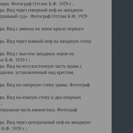
ери. Фотограф Оттлие Б.Ф. 1929 г.;
а. Вид через северный неф на западную
трашный суд». Фотограф Оттлие Б.Ф. 1929
. Вид с амвона на левое крыло первого
а. Вид через южный неф на западную стену
а. Вид с высоты западных хоров на
 Б.Ф. 1929 г.;
а. Вид на юго-восточную часть храма с
дахин, установленный над крестом,
а. Вид на северную стену храма. Фотограф
ра. Вид на южную стену и два опорных
;
тральная часть иконостаса. Фотограф
а. Вид через центральный неф на западную
Б.Ф. 1929 г.;