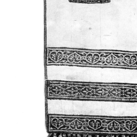
Свято-Троицкий собор
Свято-Троицкий собор Архангельска
23.12.2015
Сегодня мы можем говорить, что Архангельск в большей мере,
пострадал от целенаправленных систематических разрушений,
выдающихся памятников архитектуры. Больше всего по старом
вызванная борьбой с религией, набравшая особую силу в конце
разрушение православного центра архангельской губернии - а
собора Архангельска.
Возникнув в начале XVIII века в центре Архангельск
двухэтажный Троицкий собор, сразу превратился в зрительну
XVIII веке по масштабам ему не было равных на Севере. Впл
оставался самым высоким и значительным из городских строе
второе место, после гостиных дворов, в градостроительной ка
Один из самых больших и светлых соборов России воплотил в
портового города с отраженными в ней архитектурными тече
архангелогородской школы церковного зодчества.
Масштабность, благолепие и богатство собора, вполне оправды