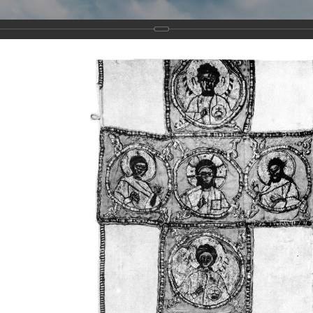
Виртуа
Новомученико
Земли А
Сайт создан по благосло
и Холмо
Наследники
Галерея
Главная
Галерея
Храмы-мученики Архангельска
Свято-Тро