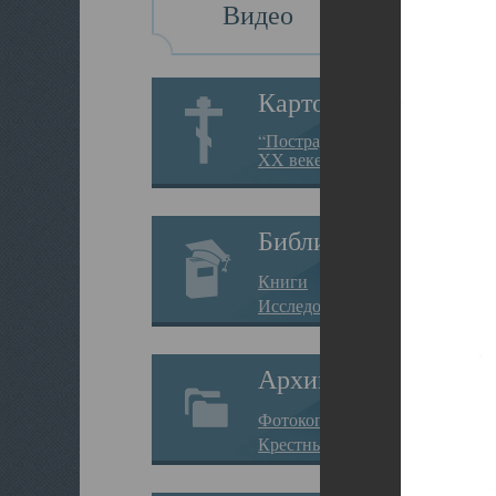
Видео
Картотека
“Пострадавшие за веру в
XX веке на Севере”
Библиотека
Книги
Исследования
Архив
Фотокопии дел
Крестные ходы