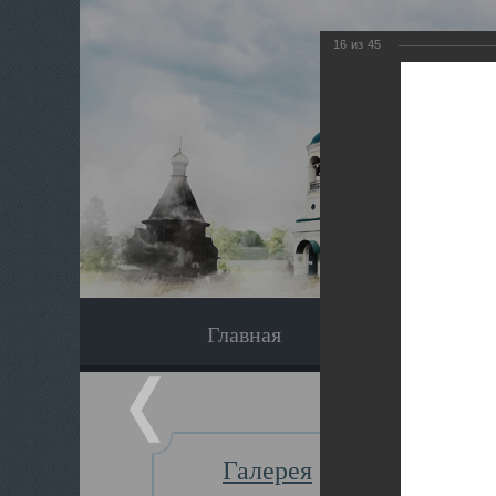
16
из
45
Главная
Экскурсия
Галерея