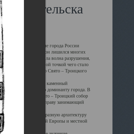
 Архангельска
 чем другие губернские города России
 в результате которых он лишился многих
у Архангельску ударила волна разрушения,
 20 –х годов. Отправной точкой чего стало
нсамбля кафедрального Свято – Троицкого
а, величественный каменный
ю и градостроительную доминанту города. В
оть до разрушения Свято – Троицкий собор
ний Архангельска, по праву занимающий
ртине Архангельска.
 себе яркую и своеобразную архитектуру
ниями России, Западной Европы и местной
вали его кафедральное значение,