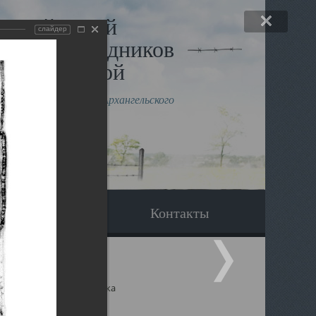
льный музей
слайдер
в и исповедников
рхангельской
влению митрополита Архангельского
горского Даниила
Вопрос-ответ
Контакты
ицкий собор Архангельска