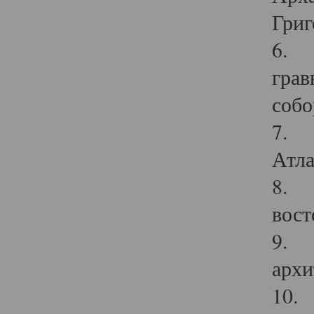
Григ
6. П
грав
собо
7. Г
Атла
8. С
вост
9. С
архи
10. 