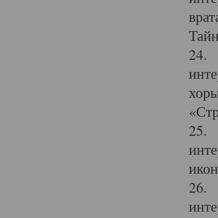
врат
Тайн
24. 
инте
хоры
«Стр
25. 
инте
икон
26. 
инте