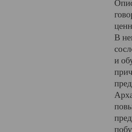
Опис
гово
ценн
В не
сосл
и об
прич
пред
Арха
повы
пред
побу