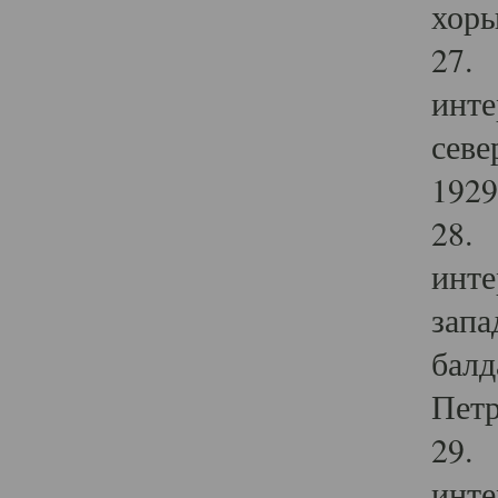
хоры
27. 
инте
севе
1929 
28. 
инте
запа
балд
Петр
29. 
инте