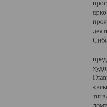
прос
ярко
проя
деят
Сиби
Одн
пред
худо
Глав
«век
тота
доми