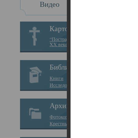
Видео
Св
Картотека
Свя
“Пострадавшие за веру в
XX веке на Севере”
23.12.
Сего
Библиотека
мере
Книги
целе
Исследования
резу
Архив
памя
Фотокопии дел
Арха
Крестные ходы
борь