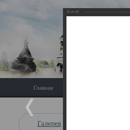
16
из
45
Главная
Экскурсия
Главная
Галерея