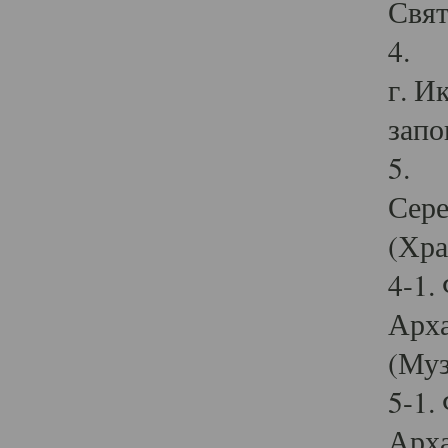
Свят
4. И
г. И
запо
5. И
Сере
(Хра
4-1.
Арха
(Муз
5-1.
Арха