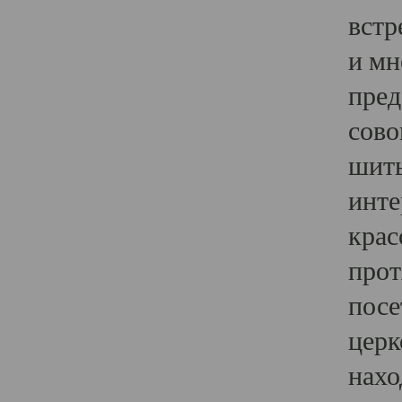
встр
и мн
пред
сово
шить
инте
крас
прот
посе
церк
нахо