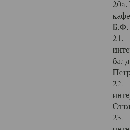
20а.
кафе
Б.Ф. 
21. 
инте
балд
Петр
22. 
инте
Оттл
23. 
инте