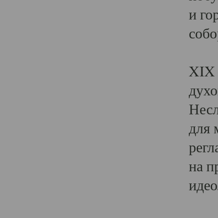
и го
собо
Явл
XIX 
духо
Несл
для 
регл
на п
идео
Поя