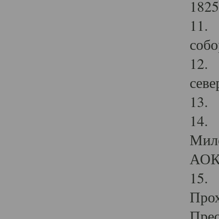
1825
11.
собо
12. 
севе
13.
14. 
Мило
АОК
15. 
Прох
Прео