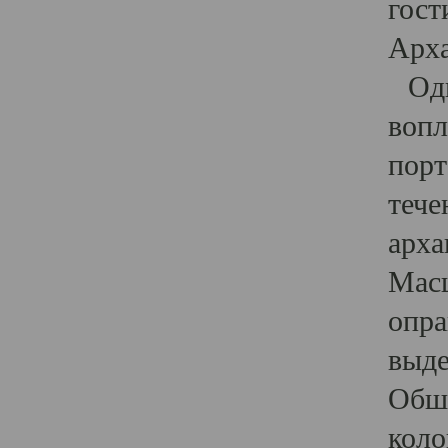
гост
Арха
Один
вопл
порт
тече
арха
Масш
опра
выде
Обши
коло