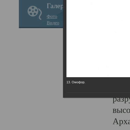
Галерея
годо
Фото
прав
Видео
кафе
Воз
Арха
Трои
град
13. Омофор.
масш
разр
высо
Арха