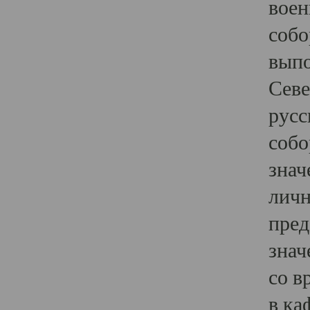
воен
собо
выпо
Севе
русс
собо
знач
личн
пред
знач
со в
в ка