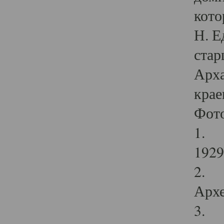
кото
Н. Е
стар
Арха
крае
Фот
1. С
1929 
2. Р
Архе
3. Ф