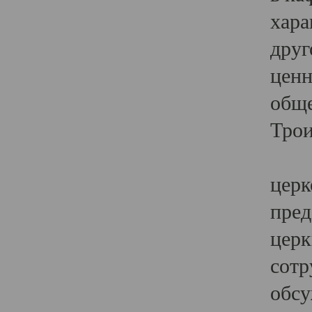
хара
друг
ценн
обще
Трои
Ярк
церк
пред
церк
сотр
обсу