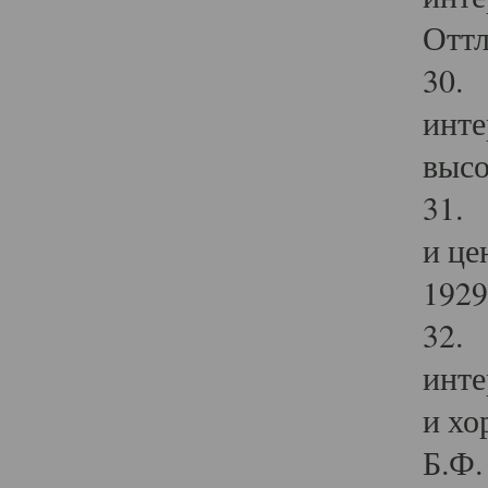
Оттл
30. 
инте
высо
31. 
и це
1929 
32. 
инте
и хо
Б.Ф. 