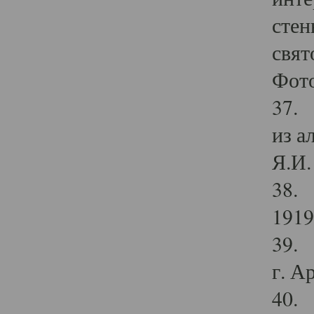
стен
свят
Фото
37. 
из а
Я.И. 
38. 
1919
39. 
г. А
40. 