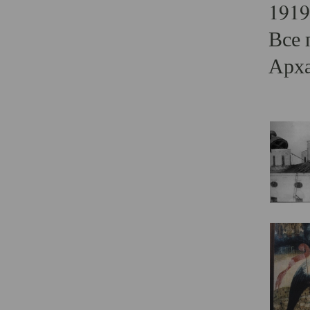
1919
Все 
Арха