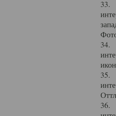
33. 
инте
запа
Фото
34. 
инте
икон
35. 
инте
Оттл
36. 
инте