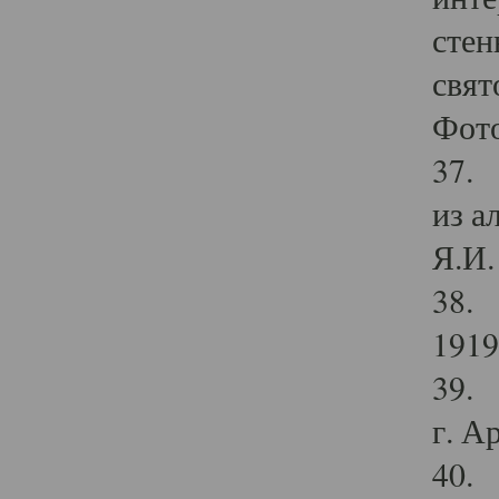
стен
свят
Фото
37. 
из а
Я.И. 
38. 
1919
39. 
г. А
40. 