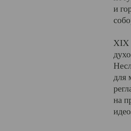
и го
собо
Явл
XIX 
духо
Несл
для 
регл
на п
идео
Поя