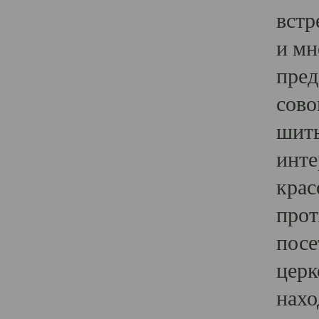
встр
и мн
пред
сово
шить
инте
крас
прот
посе
церк
нахо