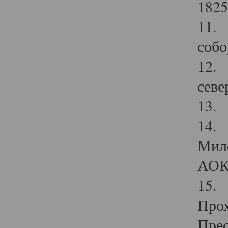
1825
11.
собо
12. 
севе
13.
14. 
Мило
АОК
15. 
Прох
Прео