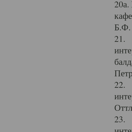
20а.
кафе
Б.Ф. 
21. 
инте
балд
Петр
22. 
инте
Оттл
23. 
инте