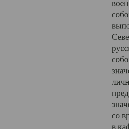
воен
собо
выпо
Севе
русс
собо
знач
личн
пред
знач
со в
в ка