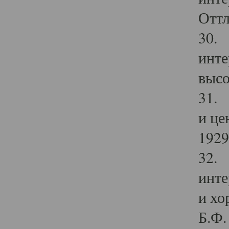
Оттл
30. 
инте
высо
31. 
и це
1929 
32. 
инте
и хо
Б.Ф. 