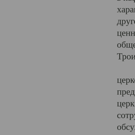
хара
друг
ценн
обще
Трои
Ярк
церк
пред
церк
сотр
обсу