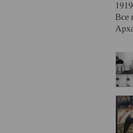
1919
Все 
Арха