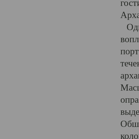
гост
Арха
Один
вопл
порт
тече
арха
Масш
опра
выде
Обши
коло