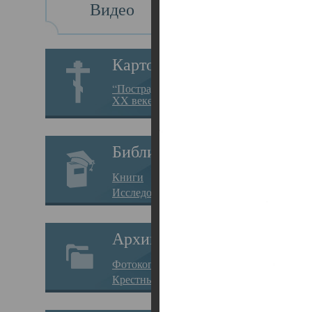
Видео
Св
Картотека
Свя
“Пострадавшие за веру в
XX веке на Севере”
23.12.
Сего
Библиотека
мере
Книги
целе
Исследования
резу
Архив
памя
Фотокопии дел
Арха
Крестные ходы
борь