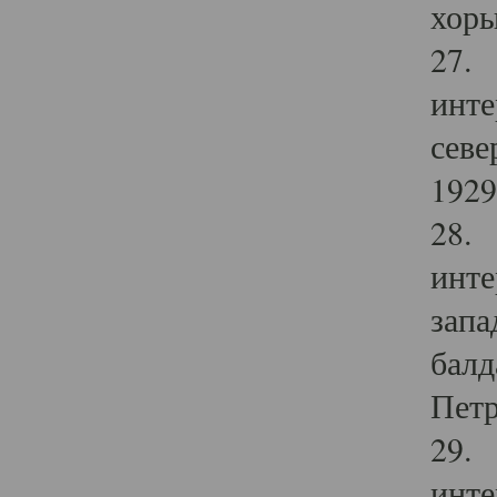
хоры
27. 
инте
севе
1929 
28. 
инте
запа
балд
Петр
29. 
инте