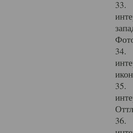
33. 
инте
запа
Фото
34. 
инте
икон
35. 
инте
Оттл
36. 
инте