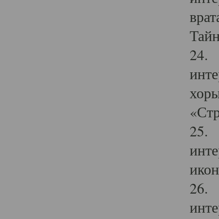
врат
Тайн
24. 
инте
хоры
«Стр
25. 
инте
икон
26. 
инте