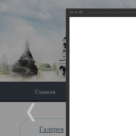
16
из
45
Главная
Экскурсия
Главная
Галерея