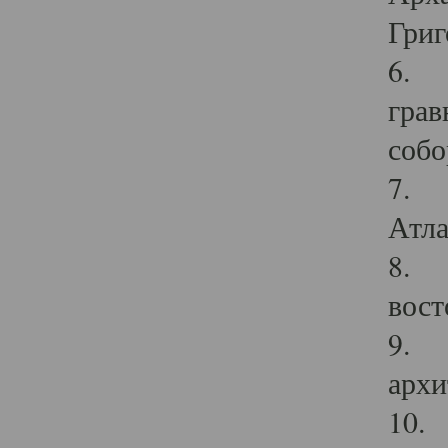
Григ
6. П
грав
собо
7. Г
Атла
8. С
вост
9. С
архи
10. 