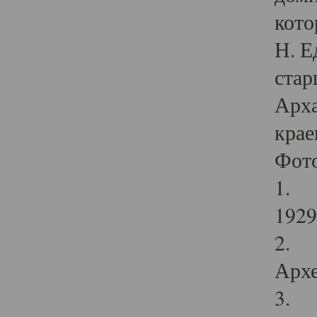
кото
Н. Е
стар
Арха
крае
Фот
1. С
1929 
2. Р
Архе
3. Ф