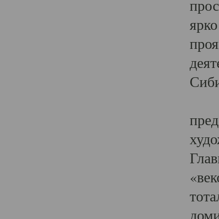
прос
ярко
проя
деят
Сиби
Одн
пред
худо
Глав
«век
тота
доми