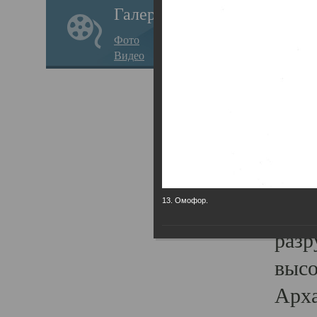
Галерея
годо
Фото
прав
Видео
кафе
Воз
Арха
Трои
град
13. Омофор.
масш
разр
высо
Арха