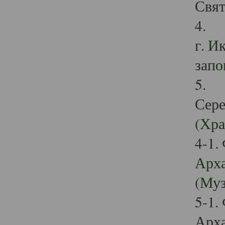
Свят
4. И
г. И
запо
5. И
Сере
(Хра
4-1.
Арха
(Муз
5-1.
Арха