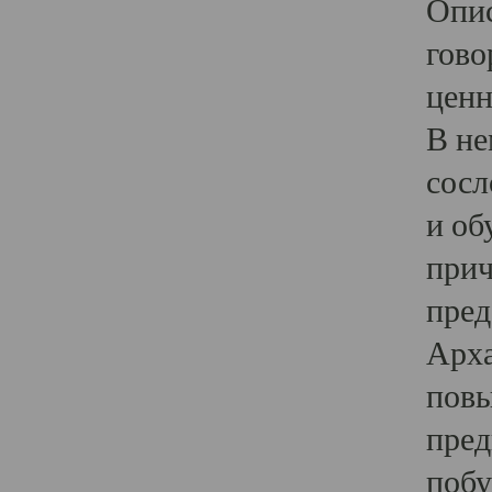
Опис
гово
ценн
В не
сосл
и об
прич
пред
Арха
повы
пред
побу