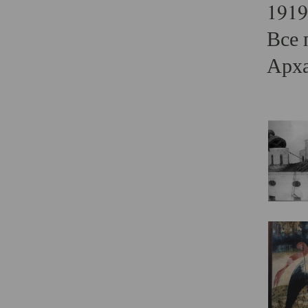
1919
Все 
Арха