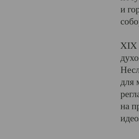
и го
собо
Явл
XIX 
духо
Несл
для 
регл
на п
идео
Поя