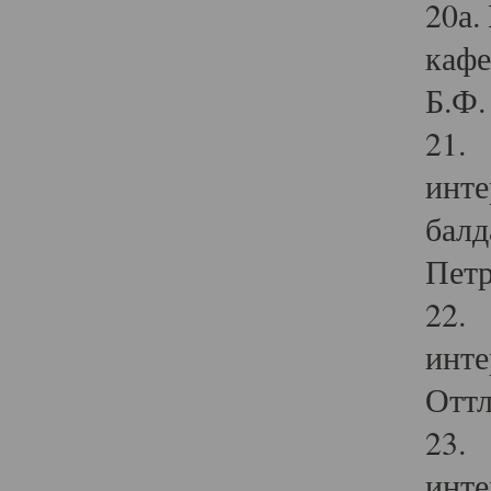
20а.
кафе
Б.Ф. 
21. 
инте
балд
Петр
22. 
инте
Оттл
23. 
инте