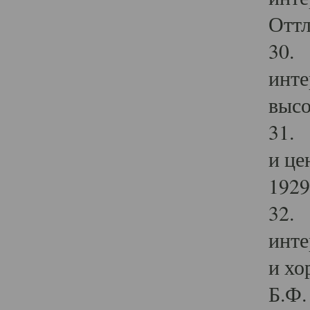
Оттл
30. 
инте
высо
31. 
и це
1929 
32. 
инте
и хо
Б.Ф. 