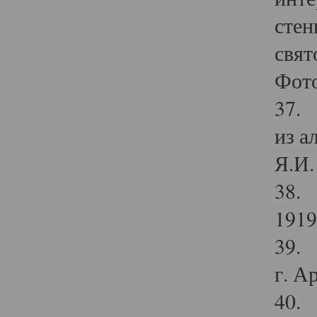
стен
свят
Фото
37. 
из а
Я.И. 
38. 
1919
39. 
г. А
40. 