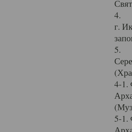
Свят
4. И
г. И
запо
5. И
Сере
(Хра
4-1.
Арха
(Муз
5-1.
Арха