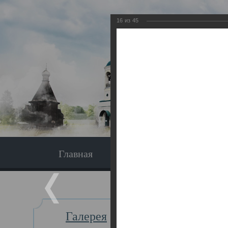
16
из
45
Главная
Экскурсия
Главная
Галерея