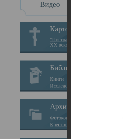
Видео
Св
Картотека
Свя
“Пострадавшие за веру в
XX веке на Севере”
23.12.
Сего
Библиотека
мере
Книги
целе
Исследования
резу
Архив
памя
Фотокопии дел
Арха
Крестные ходы
борь