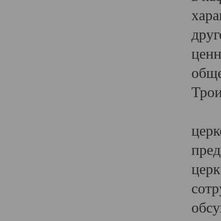
хара
друг
ценн
обще
Трои
Ярк
церк
пред
церк
сотр
обсу