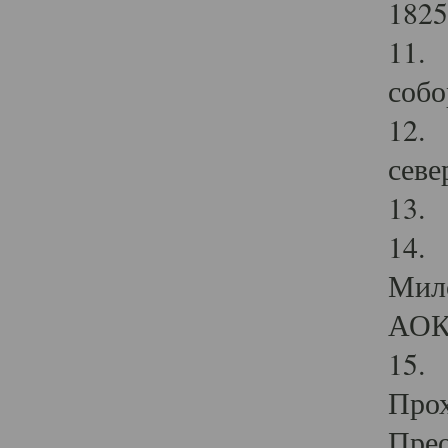
1825
11.
собо
12. 
севе
13.
14. 
Мило
АОК
15. 
Прох
Прео