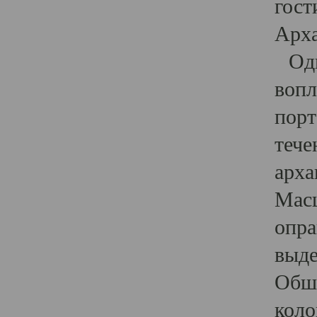
гост
Арха
Один
вопл
порт
тече
арха
Масш
опра
выде
Обши
коло