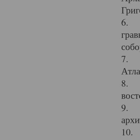
Григ
6. П
грав
собо
7. Г
Атла
8. С
вост
9. С
архи
10. 