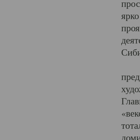
прос
ярко
проя
деят
Сиби
Одн
пред
худо
Глав
«век
тота
доми