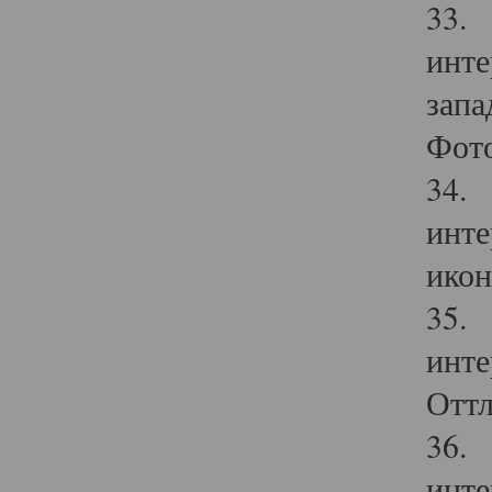
33. 
инте
запа
Фото
34. 
инте
икон
35. 
инте
Оттл
36. 
инте