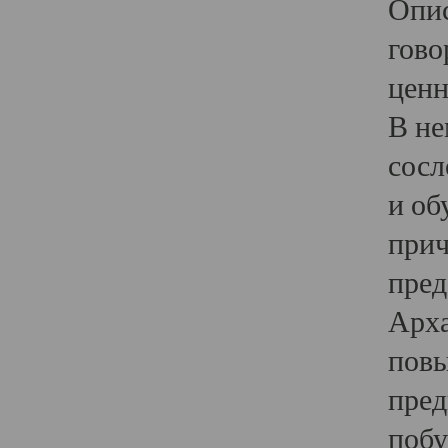
Опис
гово
ценн
В не
сосл
и об
прич
пред
Арха
повы
пред
побу