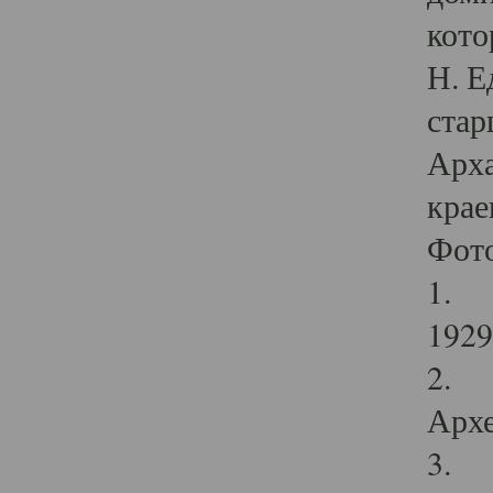
кото
Н. Е
стар
Арха
крае
Фот
1. С
1929 
2. Р
Архе
3. Ф