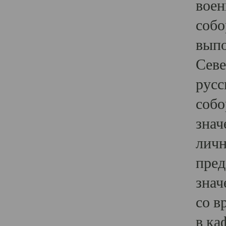
воен
собо
выпо
Севе
русс
собо
знач
личн
пред
знач
со в
в ка