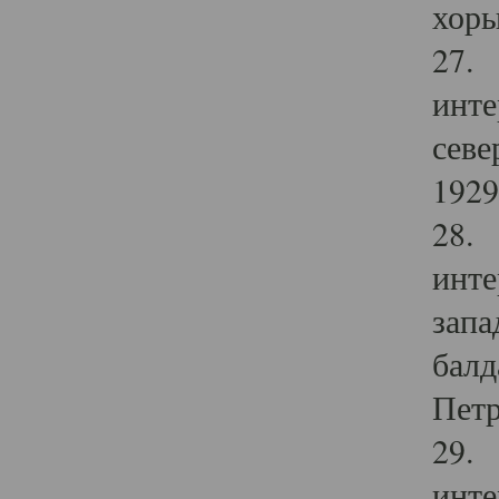
хоры
27. 
инте
севе
1929 
28. 
инте
запа
балд
Петр
29. 
инте