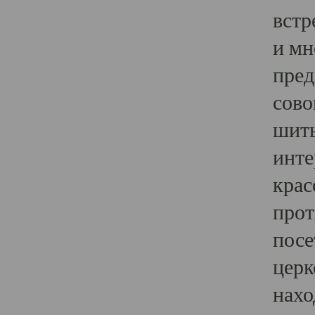
встр
и мн
пред
сово
шить
инте
крас
прот
посе
церк
нахо