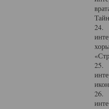
врат
Тайн
24. 
инте
хоры
«Стр
25. 
инте
икон
26. 
инте