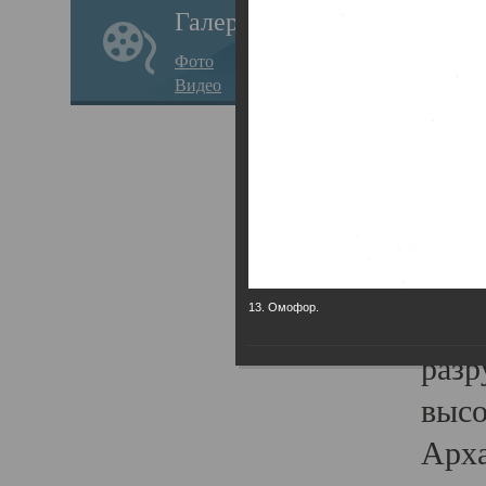
Галерея
годо
Фото
прав
Видео
кафе
Воз
Арха
Трои
град
13. Омофор.
масш
разр
высо
Арха