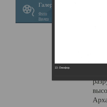
Галерея
годо
Фото
прав
Видео
кафе
Воз
Арха
Трои
град
13. Омофор.
масш
разр
высо
Арха