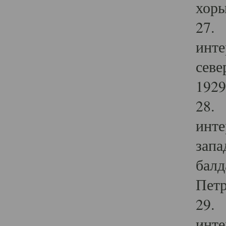
хоры
27. 
инте
севе
1929 
28. 
инте
запа
балд
Петр
29. 
инте