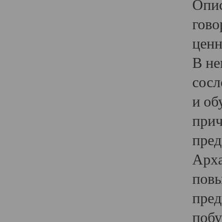
Опис
гово
ценн
В не
сосл
и об
прич
пред
Арха
повы
пред
побу