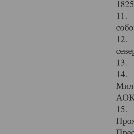
1825
11.
собо
12. 
севе
13.
14. 
Мило
АОК
15. 
Прох
Прео