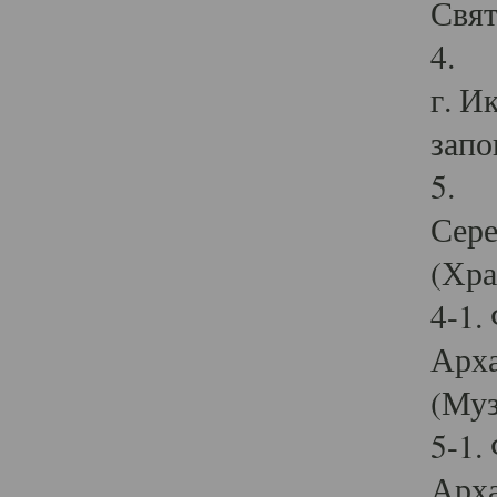
Свят
4. И
г. И
запо
5. И
Сере
(Хра
4-1.
Арха
(Муз
5-1.
Арха