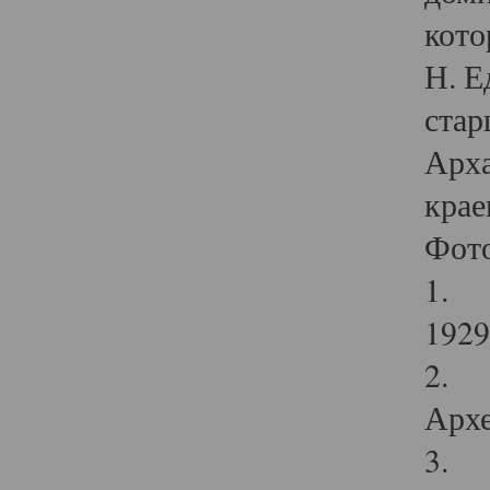
кото
Н. Е
стар
Арха
крае
Фот
1. С
1929 
2. Р
Архе
3. Ф