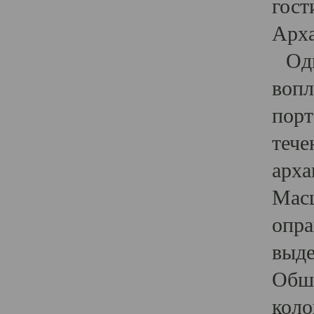
гост
Арха
Один
вопл
порт
тече
арха
Масш
опра
выде
Обши
коло