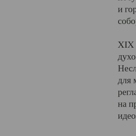
и го
собо
Явл
XIX 
духо
Несл
для 
регл
на п
идео
Поя