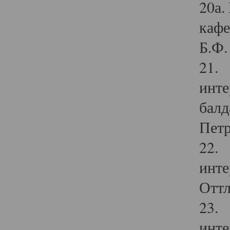
20а.
кафе
Б.Ф. 
21. 
инте
балд
Петр
22. 
инте
Оттл
23. 
инте