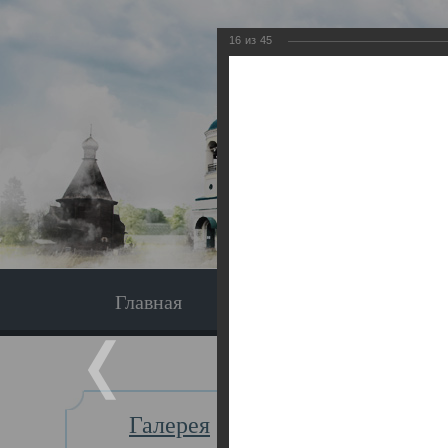
16
из
45
Главная
Экскурсия
Главная
Галерея