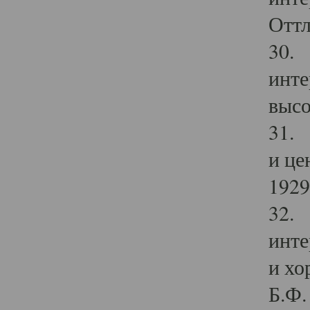
Оттл
30. 
инте
высо
31. 
и це
1929 
32. 
инте
и хо
Б.Ф. 