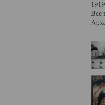
1919
Все 
Арха