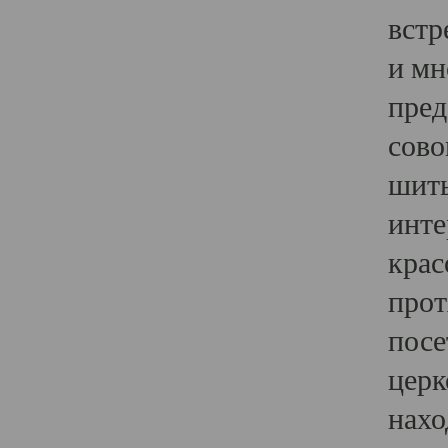
встр
и мн
пред
сово
шить
инте
крас
прот
посе
церк
нахо