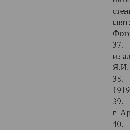
стен
свят
Фото
37. 
из а
Я.И. 
38. 
1919
39. 
г. А
40. 