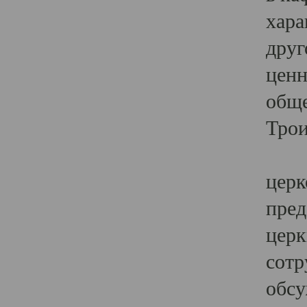
хара
друг
ценн
обще
Трои
Ярк
церк
пред
церк
сотр
обсу