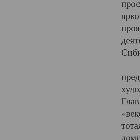
прос
ярко
проя
деят
Сиби
Одн
пред
худо
Глав
«век
тота
доми