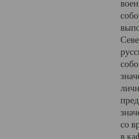
воен
собо
выпо
Севе
русс
собо
знач
личн
пред
знач
со в
в ка