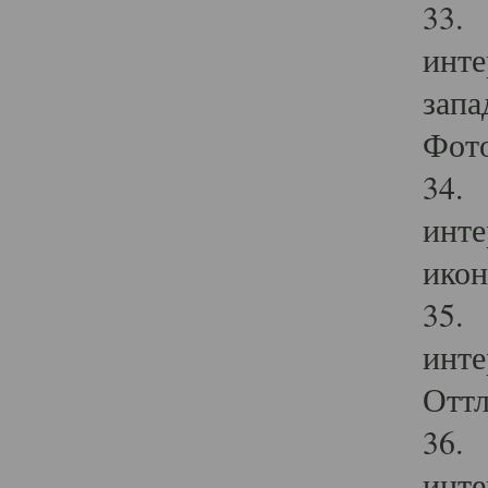
33. 
инте
запа
Фото
34. 
инте
икон
35. 
инте
Оттл
36. 
инте