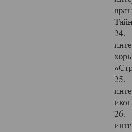
врат
Тайн
24. 
инте
хоры
«Стр
25. 
инте
икон
26. 
инте