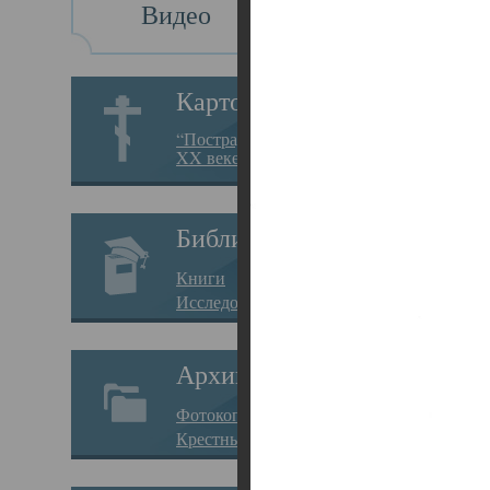
Видео
Св
Картотека
Свя
“Пострадавшие за веру в
XX веке на Севере”
23.12.
Сего
Библиотека
мере
Книги
целе
Исследования
резу
Архив
памя
Фотокопии дел
Арха
Крестные ходы
борь