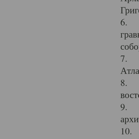
Григ
6. П
грав
собо
7. Г
Атла
8. С
вост
9. С
архи
10. 