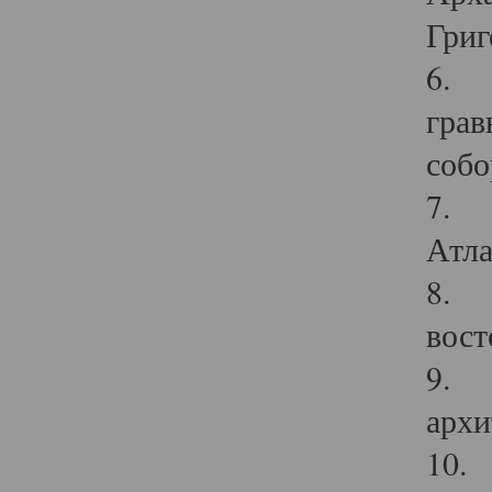
Григ
6. П
грав
собо
7. Г
Атла
8. С
вост
9. С
архи
10. 