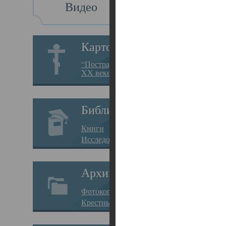
Видео
Св
Картотека
Свя
“Пострадавшие за веру в
XX веке на Севере”
23.12.
Сего
Библиотека
мере
Книги
целе
Исследования
резу
Архив
памя
Фотокопии дел
Арха
Крестные ходы
борь