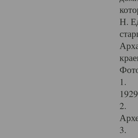
кото
Н. Е
стар
Арха
крае
Фот
1. С
1929 
2. Р
Архе
3. Ф