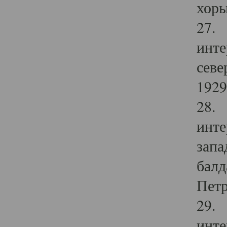
хоры
27. 
инте
севе
1929 
28. 
инте
запа
балд
Петр
29. 
инте