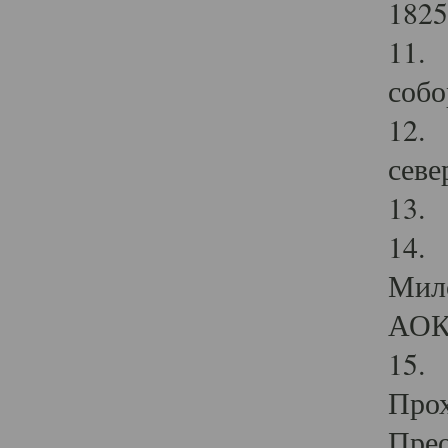
1825
11.
собо
12. 
севе
13.
14. 
Мило
АОК
15. 
Прох
Прео