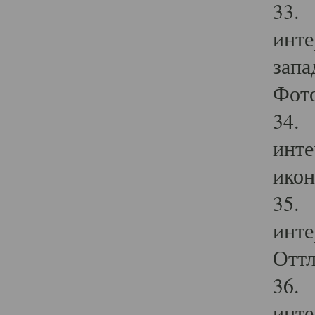
33. 
инте
запа
Фото
34. 
инте
икон
35. 
инте
Оттл
36. 
инте