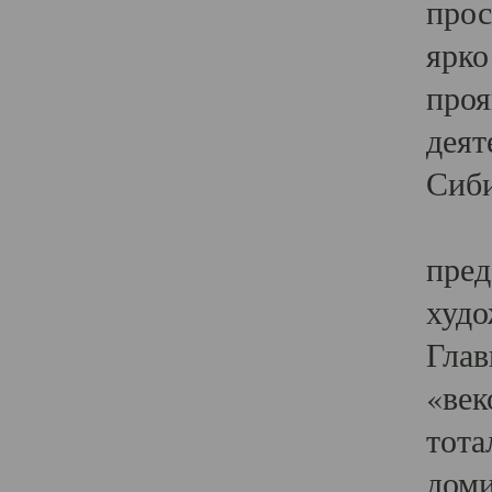
прос
ярко
проя
деят
Сиби
Одн
пред
худо
Глав
«век
тота
доми