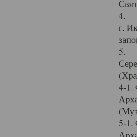
Свят
4. И
г. И
запо
5. И
Сере
(Хра
4-1.
Арха
(Муз
5-1.
Арха