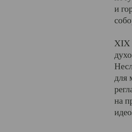
и го
собо
Явл
XIX 
духо
Несл
для 
регл
на п
идео
Поя