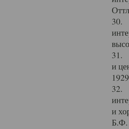
Оттл
30. 
инте
высо
31. 
и це
1929 
32. 
инте
и хо
Б.Ф. 