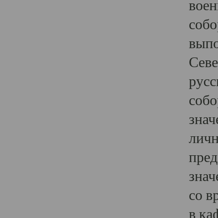
воен
собо
выпо
Севе
русс
собо
знач
личн
пред
знач
со в
в ка