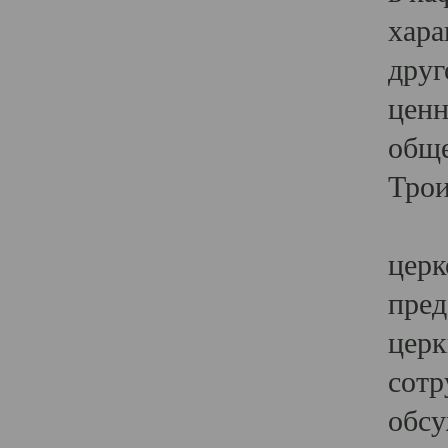
хара
друг
ценн
обще
Трои
Ярк
церк
пред
церк
сотр
обсу