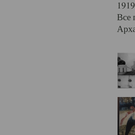
1919
Все 
Арха