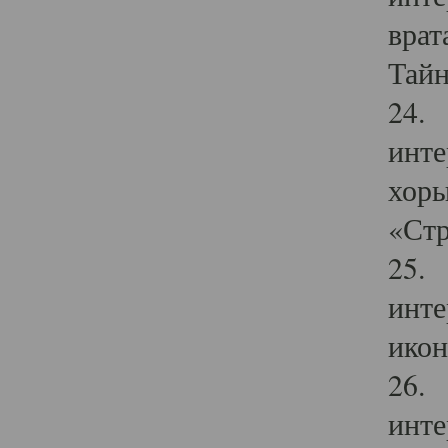
врат
Тайн
24. 
инте
хоры
«Стр
25. 
инте
икон
26. 
инте