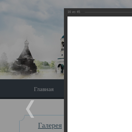
16
из
45
Главная
Экскурсия
Главная
Галерея