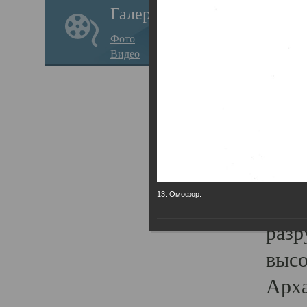
Галерея
годо
Фото
прав
Видео
кафе
Воз
Арха
Трои
град
13. Омофор.
масш
разр
высо
Арха