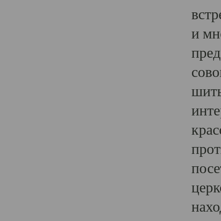
встр
и мн
пред
сово
шить
инте
крас
прот
посе
церк
нахо