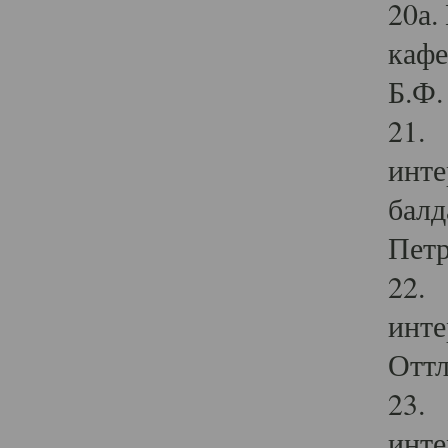
20а.
кафе
Б.Ф. 
21. 
инте
балд
Петр
22. 
инте
Оттл
23. 
инте