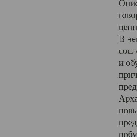
Опис
гово
ценн
В не
сосл
и об
прич
пред
Арха
повы
пред
побу