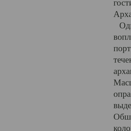
гост
Арха
Один
вопл
порт
тече
арха
Масш
опра
выде
Обши
коло