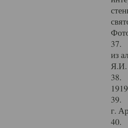
стен
свят
Фото
37. 
из а
Я.И. 
38. 
1919
39. 
г. А
40. 