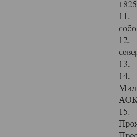
1825
11.
собо
12. 
севе
13.
14. 
Мило
АОК
15. 
Прох
Прео