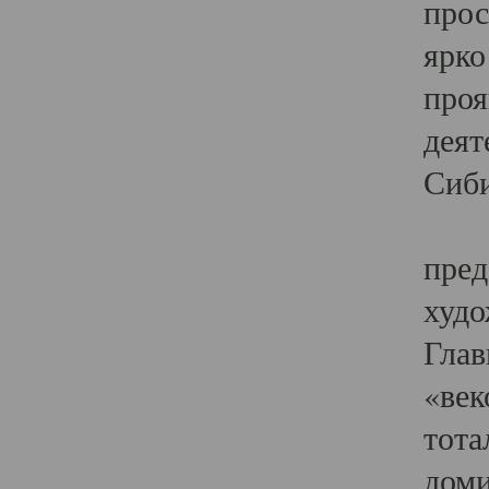
прос
ярко
проя
деят
Сиби
Одн
пред
худо
Глав
«век
тота
доми