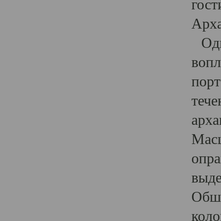
гост
Арха
Один
вопл
порт
тече
арха
Масш
опра
выде
Обши
коло