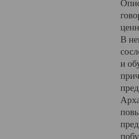
Опис
гово
ценн
В не
сосл
и об
прич
пред
Арха
повы
пред
побу