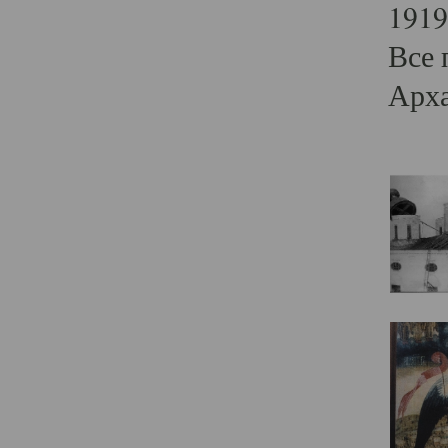
1919
Все 
Арха