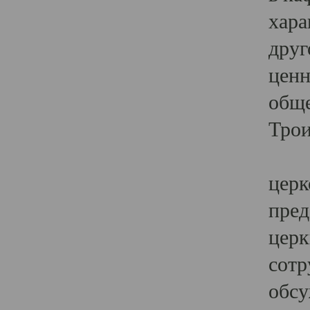
хара
друг
ценн
обще
Трои
Ярк
церк
пред
церк
сотр
обсу