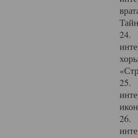
врат
Тайн
24. 
инте
хоры
«Стр
25. 
инте
икон
26. 
инте