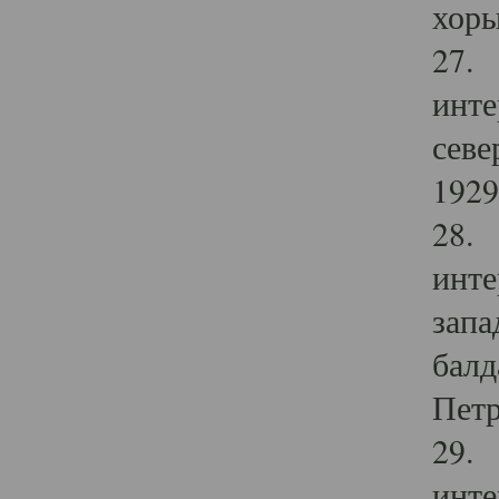
хоры
27. 
инте
севе
1929 
28. 
инте
запа
балд
Петр
29. 
инте