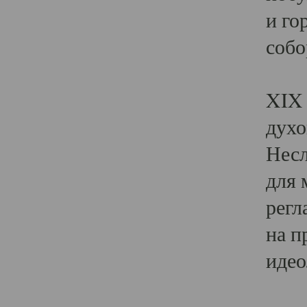
и го
собо
Явл
XIX 
духо
Несл
для 
регл
на п
идео
Поя