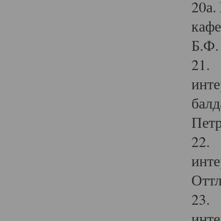
20а.
кафе
Б.Ф. 
21. 
инте
балд
Петр
22. 
инте
Оттл
23. 
инте