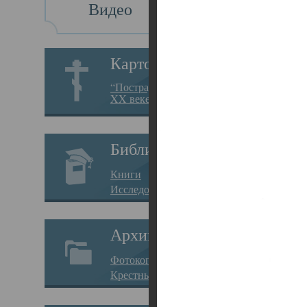
Видео
Св
Картотека
Свя
“Пострадавшие за веру в
XX веке на Севере”
23.12.
Сего
Библиотека
мере
Книги
целе
Исследования
резу
Архив
памя
Фотокопии дел
Арха
Крестные ходы
борь