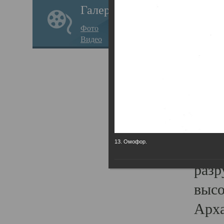
Галерея
годо
Фото
прав
Видео
кафе
Воз
Арха
Трои
град
13. Омофор.
масш
разр
высо
Арха