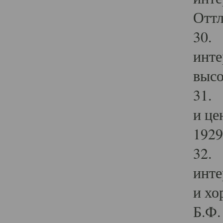
Оттл
30. 
инте
высо
31. 
и це
1929 
32. 
инте
и хо
Б.Ф. 