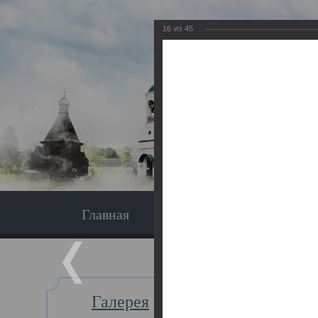
16
из
45
Главная
Экскурсия
Главная
Галерея