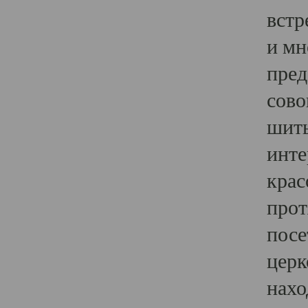
встр
и мн
пред
сово
шить
инте
крас
прот
посе
церк
нахо