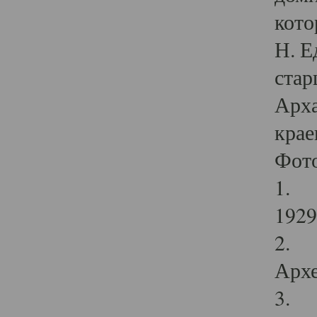
кото
Н. Е
стар
Арха
крае
Фот
1. С
1929 
2. Р
Архе
3. Ф