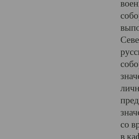
воен
собо
выпо
Севе
русс
собо
знач
личн
пред
знач
со в
в ка