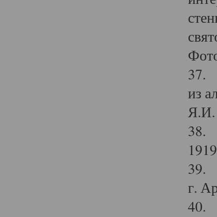
стен
свят
Фото
37. 
из а
Я.И. 
38. 
1919
39. 
г. А
40. 