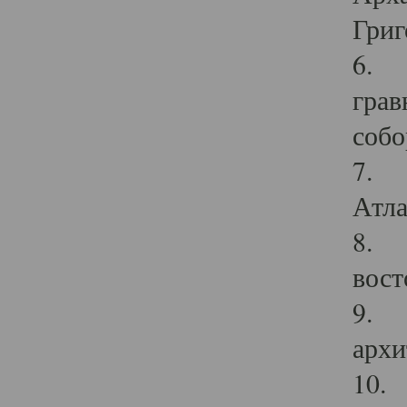
Григ
6. П
грав
собо
7. Г
Атла
8. С
вост
9. С
архи
10. 