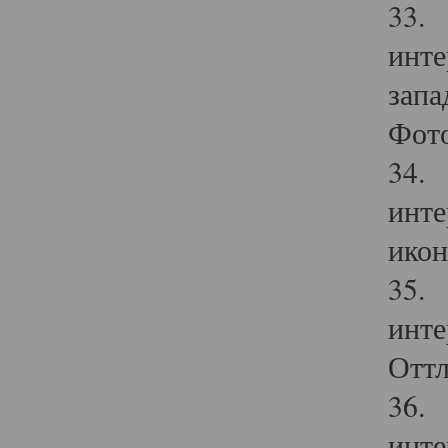
33. 
инте
запа
Фото
34. 
инте
икон
35. 
инте
Оттл
36. 
инте