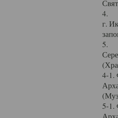
Свят
4. И
г. И
запо
5. И
Сере
(Хра
4-1.
Арха
(Муз
5-1.
Арха