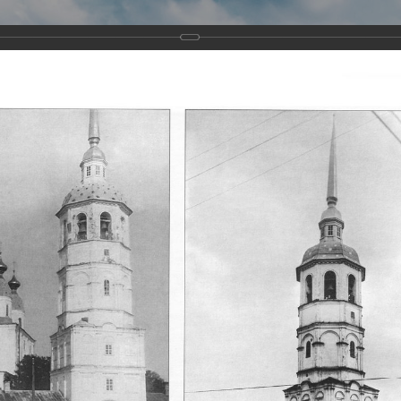
Виртуа
Новомученико
Земли А
Сайт создан по благосло
и Холмо
Наследники
Галерея
Главная
Галерея
Храмы-мученики Архангельска
Свято-Тро