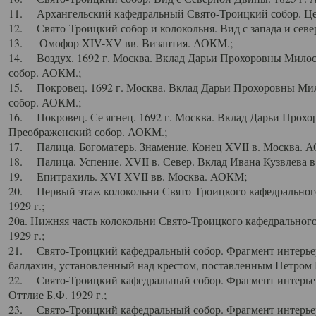
11. Архангельский кафедральный Свято-Троицкий собор. Цен
12. Свято-Троицкий собор и колокольня. Вид с запада и север
13. Омофор XIV-XV вв. Византия. АОКМ.;
14. Воздух. 1692 г. Москва. Вклад Дарьи Прохоровны Мило
собор. АОКМ.;
15. Покровец. 1692 г. Москва. Вклад Дарьи Прохоровны Ми
собор. АОКМ.;
16. Покровец. Се ягнец. 1692 г. Москва. Вклад Дарьи Прох
Преображенский собор. АОКМ.;
17. Палица. Богоматерь. Знамение. Конец XVII в. Москва. 
18. Палица. Успение. XVII в. Север. Вклад Ивана Кузвлева 
19. Епитрахиль. XVI-XVII вв. Москва. АОКМ;
20. Первый этаж колокольни Свято-Троицкого кафедрального
1929 г.;
20а. Нижняя часть колокольни Свято-Троицкого кафедрального
1929 г.;
21. Свято-Троицкий кафедральный собор. Фрагмент интерьер
балдахин, установленный над крестом, поставленным Петром I
22. Свято-Троицкий кафедральный собор. Фрагмент интерьер
Оттлие Б.Ф. 1929 г.;
23. Свято-Троицкий кафедральный собор. Фрагмент интерье