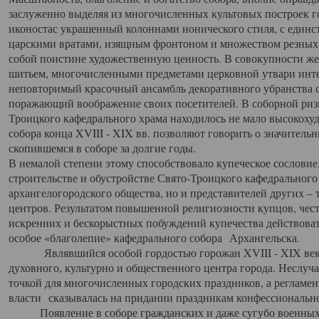
заслуженно выделяя из многочисленных культовых построек 
иконостас украшенный колоннами ионического стиля, с един
царскими вратами, изящным фронтоном и множеством резных,
собой поистине художественную ценность. В совокупности же
шитьем, многочисленными предметами церковной утвари интер
неповторимый красочный ансамбль декоративного убранства с
поражающий воображение своих посетителей. В соборной ризн
Троицкого кафедрального храма находилось не мало высокох
собора конца XVIII - XIX вв. позволяют говорить о значител
скопившемся в соборе за долгие годы.
В немалой степени этому способствовало купеческое сословие
строительстве и обустройстве Свято-Троицкого кафедрального 
архангелогородского общества, но и представителей других –
центров. Результатом повышенной религиозности купцов, чес
искренних и бескорыстных побуждений купечества действовать 
особое «благолепие» кафедрального собора Архангельска.
Являвшийся особой гордостью горожан XVIII - XIX века
духовного, культурно и общественного центра города. Неслуч
точкой для многочисленных городских праздников, а регламен
власти сказывалась на придании праздникам конфессионально
Появление в соборе гражданских и даже сугубо военных 