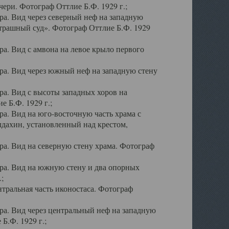
ери. Фотограф Оттлие Б.Ф. 1929 г.;
а. Вид через северный неф на западную
трашный суд». Фотограф Оттлие Б.Ф. 1929
. Вид с амвона на левое крыло первого
а. Вид через южный неф на западную стену
а. Вид с высоты западных хоров на
 Б.Ф. 1929 г.;
а. Вид на юго-восточную часть храма с
дахин, установленный над крестом,
а. Вид на северную стену храма. Фотограф
ра. Вид на южную стену и два опорных
;
тральная часть иконостаса. Фотограф
а. Вид через центральный неф на западную
Б.Ф. 1929 г.;