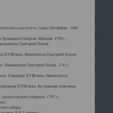
ического института. Санкт-Петербург, 1880
-Троицким Собором. Швеция. 1750 г.;
Иконописец Григорий Попов.
а XVIII века. Иконописец Григорий Попов.
». Иконописец Григорий Попов. 1741 г.
ска. Середина XVIII века. Иконописец
ередины XVIII века. На гравюре отмечены:
Архангельской губернии. 1797 г.;
ка.;
тёж собора.;
кварель В.Е.Галямина.;