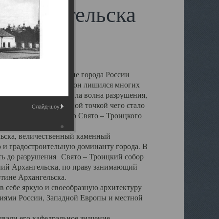
 Архангельска
 чем другие губернские города России
 в результате которых он лишился многих
у Архангельску ударила волна разрушения,
 20 –х годов. Отправной точкой чего стало
Слайд-шоу:
нсамбля кафедрального Свято – Троицкого
а, величественный каменный
ю и градостроительную доминанту города. В
оть до разрушения Свято – Троицкий собор
ний Архангельска, по праву занимающий
ртине Архангельска.
 себе яркую и своеобразную архитектуру
ниями России, Западной Европы и местной
вали его кафедральное значение,