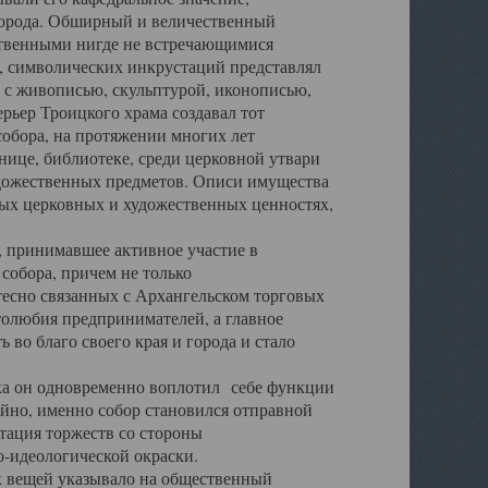
города. Обширный и величественный
ственными нигде не встречающимися
 символических инкрустаций представлял
 с живописью, скульптурой, иконописью,
ьер Троицкого храма создавал тот
обора, на протяжении многих лет
ице, библиотеке, среди церковной утвари
удожественных предметов. Описи имущества
ьных церковных и художественных ценностях,
, принимавшее активное участие в
собора, причем не только
 тесно связанных с Архангельском торговых
толюбия предпринимателей, а главное
во благо своего края и города и стало
 он одновременно воплотил себе функции
айно, именно собор становился отправной
тация торжеств со стороны
-идеологической окраски.
вещей указывало на общественный