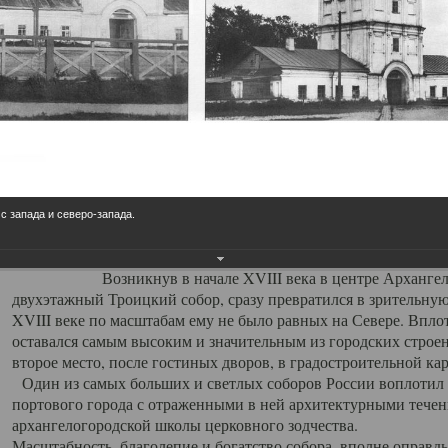
Свято-Троицкий собор
Свято-Троицкий собор Архангельска
23.12.2015
Сегодня мы можем говорить, что Архангельск в большей мере,
пострадал от целенаправленных систематических разрушений,
выдающихся памятников архитектуры. Больше всего по старом
вызванная борьбой с религией, набравшая особую силу в конце
 с запада и северо-запада.
разрушение православного центра архангельской губернии - а
собора Архангельска.
Возникнув в начале XVIII века в центре Архангельск
двухэтажный Троицкий собор, сразу превратился в зрительну
XVIII веке по масштабам ему не было равных на Севере. Впл
оставался самым высоким и значительным из городских строе
второе место, после гостиных дворов, в градостроительной ка
Один из самых больших и светлых соборов России воплотил в
портового города с отраженными в ней архитектурными тече
архангелогородской школы церковного зодчества.
Масштабность, благолепие и богатство собора, вполне оправды