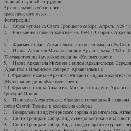
старший научный сотрудник
Архангельского областного
краеведческого музея.
Фотографии:
1. Сброс купола со Свято-Троицкого собора. Апрель 1929 г.;
2. Рисованный план Архангельска. 1694 г. Сборник Археолог
г.;
3. Фрагмент плана Архангельска с отмеченным на нём Свято
4. Икона. Архангел Михаил с видом Архангельска. 1741 г. 
(Государственный музей-заповедник «Коломенское»);
5. Икона Архангела Михаила с видом Архангельска. Середин
(Хранится в Ильинском соборе г. Архангельска.);
4-1. Фрагмент иконы «Архангел Михаил с видом Архангельска
(Музей-заповедник «Коломенское».);
5-1. Фрагмент иконы Архангела Михаила с видом г. Архангель
Григорий Попов.;
6. Панорама Архангельска. Фрагмент голландской гравюры с
собор Святой Троицы и колокольня собора.;
7. Генеральный вид губернского города Архангельска. Атлас 
8. Свято-Троицкий собор. Вид с северо-востока и вид с восто
9. Свято-Троицкий собор. Вид с запада и архитектурный чер
10. Свято-Троицкий собор. Вид с Северной Двины. 1825 г. А