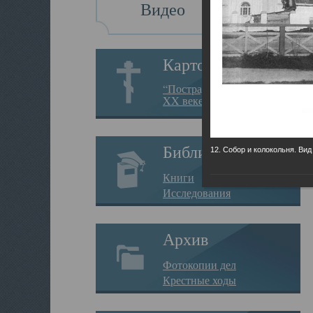
Видео
Картотека
“Пострадавшие за веру в
XX веке на Севере”
Библиотека
12. Собор и колокольня. Вид
Книги
Исследования
Архив
Фотокопии дел
Крестные ходы