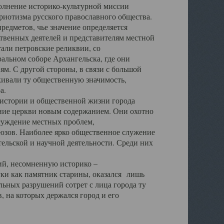
полнение историко-культурной миссии
триотизма русского православного общества.
редметов, чье значение определяется
твенных деятелей и представителям местной
тали петровские реликвии, со
альном соборе Архангельска, где они
м. С другой стороны, в связи с большой
кивали ту общественную значимость,
а.
тории и общественной жизни города
ение церкви новым содержанием. Они охотно
бсуждение местных проблем,
юзов. Наиболее ярко общественное служение
ельской и научной деятельности. Среди них
й, несомненную историко –
ауки как памятник старины, оказался лишь
ьных разрушений сотрет с лица города ту
 на которых держался город и его