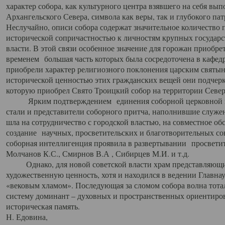
характер собора, как культурного центра взявшего на себя вы
Архангельского Севера, символа как веры, так и глубокого па
Неслучайно, описи собора содержат значительное количество п
исторической сопричастностью к личностям крупных государс
власти. В этой связи особенное значение для горожан приобре
временем большая часть которых была сосредоточена в кафедр
приобрели характер религиозного поклонения царским святыня
исторической ценностью этих гражданских вещей они подчер
которую приобрел Свято Троицкий собор на территории Север
Ярким подтверждением единения соборной церковной ис
стали и представители соборного притча, наполнившие служ
шла на сотрудничество с городской властью, на совместное о
создание научных, просветительских и благотворительных со
соборная интеллигенция проявила в развертывании просветит
Молчанов К.С., Смирнов В.А , Сибирцев М.И. и т.д.
Однако, для новой советской власти храм представляющи
художественную ценность, хотя и находился в ведении Главн
«вековым хламом». Последующая за сломом собора волна тотал
систему доминант – духовных и пространственных ориентиров,
историческая память.
Н. Едовина,