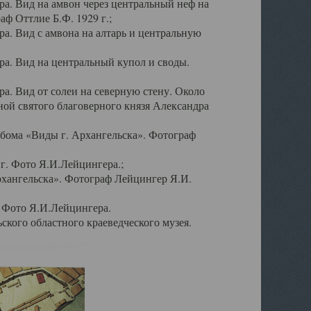
а. Вид на амвон через центральный неф на
аф Оттлие Б.Ф. 1929 г.;
. Вид с амвона на алтарь и центральную
а. Вид на центральный купол и своды.
. Вид от солеи на северную стену. Около
ой святого благоверного князя Александра
бома «Виды г. Архангельска». Фотограф
г. Фото Я.И.Лейцингера.;
рхангельска». Фотограф Лейцингер Я.И.
. Фото Я.И.Лейцингера.
кого областного краеведческого музея.