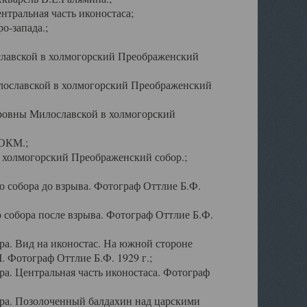
тральная часть иконостаса;
о-запада.;
славской в холмогорский Преображенский
лославской в холмогорский Преображенский
оровны Милославской в холмогорский
АОКМ.;
в холмогорский Преображенский собор.;
 собора до взрыва. Фотограф Оттлие Б.Ф.
 собора после взрыва. Фотограф Оттлие Б.Ф.
а. Вид на иконостас. На южной стороне
. Фотограф Оттлие Б.Ф. 1929 г.;
а. Центральная часть иконостаса. Фотограф
ра. Позолоченный балдахин над царскими