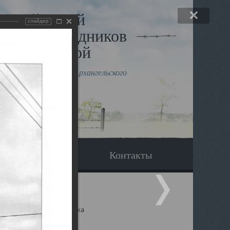
льный музей
слайдер
в и исповедников
рхангельской
влению митрополита Архангельского
горского Даниила
Вопрос-ответ
Контакты
ицкий собор Архангельска