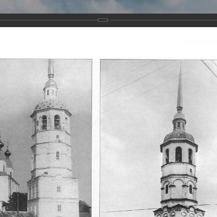
Виртуа
Новомученико
Земли А
Сайт создан по благосло
и Холмо
Наследники
Галерея
Главная
Галерея
Храмы-мученики Архангельска
Свято-Тро