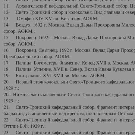
11. Архангельский кафедральный Свято-Троицкий собор. Цен
12. Свято-Троицкий собор и колокольня. Вид с запада и север
13. Омофор XIV-XV вв. Византия. АОКМ.;
14. Воздух. 1692 г. Москва. Вклад Дарьи Прохоровны Мило
собор. АОКМ.;
15. Покровец. 1692 г. Москва. Вклад Дарьи Прохоровны Ми
собор. АОКМ.;
16. Покровец. Се ягнец. 1692 г. Москва. Вклад Дарьи Прох
Преображенский собор. АОКМ.;
17. Палица. Богоматерь. Знамение. Конец XVII в. Москва. 
18. Палица. Успение. XVII в. Север. Вклад Ивана Кузвлева 
19. Епитрахиль. XVI-XVII вв. Москва. АОКМ;
20. Первый этаж колокольни Свято-Троицкого кафедрального
1929 г.;
20а. Нижняя часть колокольни Свято-Троицкого кафедрального
1929 г.;
21. Свято-Троицкий кафедральный собор. Фрагмент интерьер
балдахин, установленный над крестом, поставленным Петром I
22. Свято-Троицкий кафедральный собор. Фрагмент интерьер
Оттлие Б.Ф. 1929 г.;
23. Свято-Троицкий кафедральный собор. Фрагмент интерье