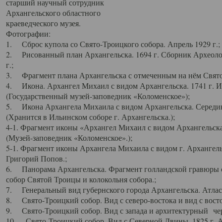
старший научный сотрудник
Архангельского областного
краеведческого музея.
Фотографии:
1. Сброс купола со Свято-Троицкого собора. Апрель 1929 г.;
2. Рисованный план Архангельска. 1694 г. Сборник Археолог
г.;
3. Фрагмент плана Архангельска с отмеченным на нём Свято
4. Икона. Архангел Михаил с видом Архангельска. 1741 г. 
(Государственный музей-заповедник «Коломенское»);
5. Икона Архангела Михаила с видом Архангельска. Середин
(Хранится в Ильинском соборе г. Архангельска.);
4-1. Фрагмент иконы «Архангел Михаил с видом Архангельска
(Музей-заповедник «Коломенское».);
5-1. Фрагмент иконы Архангела Михаила с видом г. Архангель
Григорий Попов.;
6. Панорама Архангельска. Фрагмент голландской гравюры с
собор Святой Троицы и колокольня собора.;
7. Генеральный вид губернского города Архангельска. Атлас 
8. Свято-Троицкий собор. Вид с северо-востока и вид с восто
9. Свято-Троицкий собор. Вид с запада и архитектурный чер
10. Свято-Троицкий собор. Вид с Северной Двины. 1825 г. А