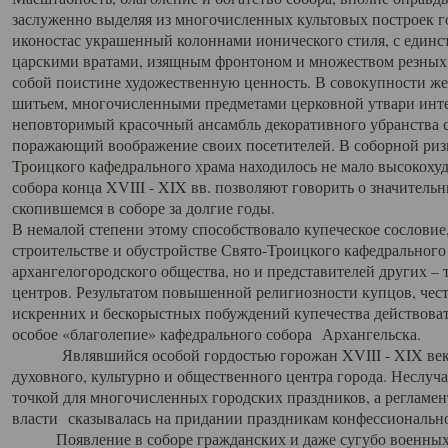
заслуженно выделяя из многочисленных культовых построек 
иконостас украшенный колоннами ионического стиля, с един
царскими вратами, изящным фронтоном и множеством резных,
собой поистине художественную ценность. В совокупности же
шитьем, многочисленными предметами церковной утвари интер
неповторимый красочный ансамбль декоративного убранства с
поражающий воображение своих посетителей. В соборной ризн
Троицкого кафедрального храма находилось не мало высокох
собора конца XVIII - XIX вв. позволяют говорить о значител
скопившемся в соборе за долгие годы.
В немалой степени этому способствовало купеческое сословие
строительстве и обустройстве Свято-Троицкого кафедрального 
архангелогородского общества, но и представителей других –
центров. Результатом повышенной религиозности купцов, чес
искренних и бескорыстных побуждений купечества действовать 
особое «благолепие» кафедрального собора Архангельска.
Являвшийся особой гордостью горожан XVIII - XIX века
духовного, культурно и общественного центра города. Неслуч
точкой для многочисленных городских праздников, а регламен
власти сказывалась на придании праздникам конфессионально
Появление в соборе гражданских и даже сугубо военных 