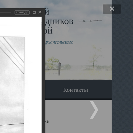
льный музей
слайдер
в и исповедников
рхангельской
влению митрополита Архангельского
горского Даниила
Вопрос-ответ
Контакты
ицкий собор Архангельска