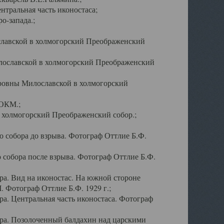
тральная часть иконостаса;
о-запада.;
славской в холмогорский Преображенский
лославской в холмогорский Преображенский
оровны Милославской в холмогорский
АОКМ.;
в холмогорский Преображенский собор.;
 собора до взрыва. Фотограф Оттлие Б.Ф.
 собора после взрыва. Фотограф Оттлие Б.Ф.
а. Вид на иконостас. На южной стороне
. Фотограф Оттлие Б.Ф. 1929 г.;
а. Центральная часть иконостаса. Фотограф
ра. Позолоченный балдахин над царскими