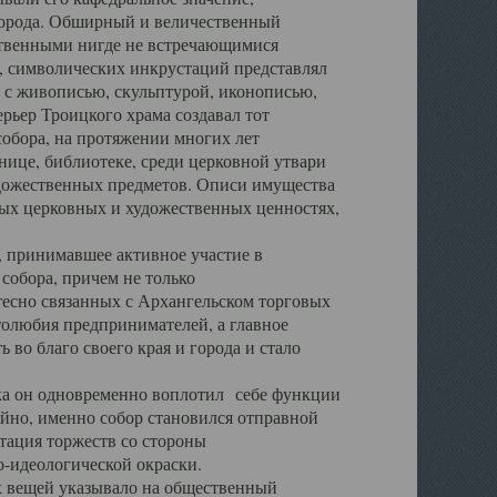
города. Обширный и величественный
ственными нигде не встречающимися
 символических инкрустаций представлял
 с живописью, скульптурой, иконописью,
ьер Троицкого храма создавал тот
обора, на протяжении многих лет
ице, библиотеке, среди церковной утвари
удожественных предметов. Описи имущества
ьных церковных и художественных ценностях,
, принимавшее активное участие в
собора, причем не только
 тесно связанных с Архангельском торговых
толюбия предпринимателей, а главное
во благо своего края и города и стало
 он одновременно воплотил себе функции
айно, именно собор становился отправной
тация торжеств со стороны
-идеологической окраски.
вещей указывало на общественный