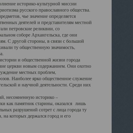
полнение историко-культурной миссии
триотизма русского православного общества.
редметов, чье значение определяется
твенных деятелей и представителям местной
тали петровские реликвии, со
альном соборе Архангельска, где они
м. С другой стороны, в связи с большой
кивали ту общественную значимость,
а.
тории и общественной жизни города
ение церкви новым содержанием. Они охотно
бсуждение местных проблем,
юзов. Наиболее ярко общественное служение
ельской и научной деятельности. Среди них
й, несомненную историко –
ауки как памятник старины, оказался лишь
ьных разрушений сотрет с лица города ту
 на которых держался город и его