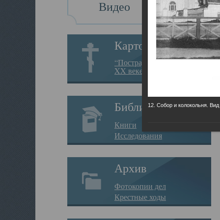
Видео
Картотека
“Пострадавшие за веру в
XX веке на Севере”
Библиотека
12. Собор и колокольня. Вид
Книги
Исследования
Архив
Фотокопии дел
Крестные ходы