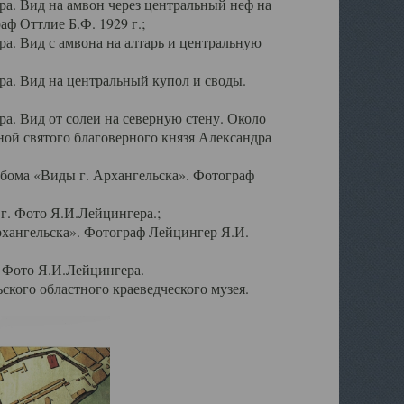
а. Вид на амвон через центральный неф на
аф Оттлие Б.Ф. 1929 г.;
. Вид с амвона на алтарь и центральную
а. Вид на центральный купол и своды.
. Вид от солеи на северную стену. Около
ой святого благоверного князя Александра
бома «Виды г. Архангельска». Фотограф
г. Фото Я.И.Лейцингера.;
рхангельска». Фотограф Лейцингер Я.И.
. Фото Я.И.Лейцингера.
кого областного краеведческого музея.