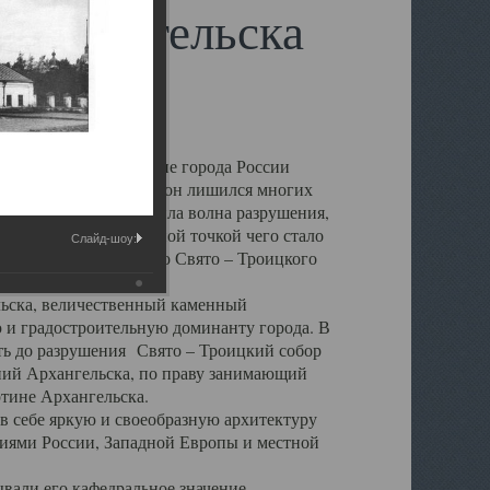
 Архангельска
 чем другие губернские города России
 в результате которых он лишился многих
у Архангельску ударила волна разрушения,
 20 –х годов. Отправной точкой чего стало
Слайд-шоу:
нсамбля кафедрального Свято – Троицкого
а, величественный каменный
ю и градостроительную доминанту города. В
оть до разрушения Свято – Троицкий собор
ний Архангельска, по праву занимающий
ртине Архангельска.
 себе яркую и своеобразную архитектуру
ниями России, Западной Европы и местной
вали его кафедральное значение,