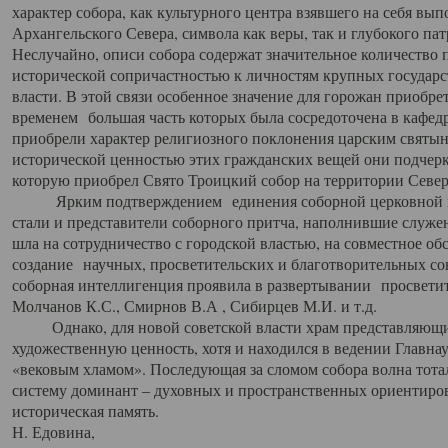
характер собора, как культурного центра взявшего на себя вы
Архангельского Севера, символа как веры, так и глубокого па
Неслучайно, описи собора содержат значительное количество п
исторической сопричастностью к личностям крупных государс
власти. В этой связи особенное значение для горожан приобре
временем большая часть которых была сосредоточена в кафедр
приобрели характер религиозного поклонения царским святыня
исторической ценностью этих гражданских вещей они подчер
которую приобрел Свято Троицкий собор на территории Север
Ярким подтверждением единения соборной церковной ис
стали и представители соборного притча, наполнившие служ
шла на сотрудничество с городской властью, на совместное о
создание научных, просветительских и благотворительных со
соборная интеллигенция проявила в развертывании просветит
Молчанов К.С., Смирнов В.А , Сибирцев М.И. и т.д.
Однако, для новой советской власти храм представляющи
художественную ценность, хотя и находился в ведении Главн
«вековым хламом». Последующая за сломом собора волна тотал
систему доминант – духовных и пространственных ориентиров,
историческая память.
Н. Едовина,