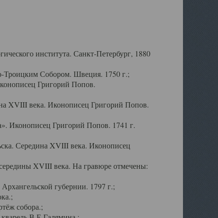
ического института. Санкт-Петербург, 1880
-Троицким Собором. Швеция. 1750 г.;
Иконописец Григорий Попов.
а XVIII века. Иконописец Григорий Попов.
». Иконописец Григорий Попов. 1741 г.
ска. Середина XVIII века. Иконописец
ередины XVIII века. На гравюре отмечены:
Архангельской губернии. 1797 г.;
ка.;
тёж собора.;
кварель В.Е.Галямина.;