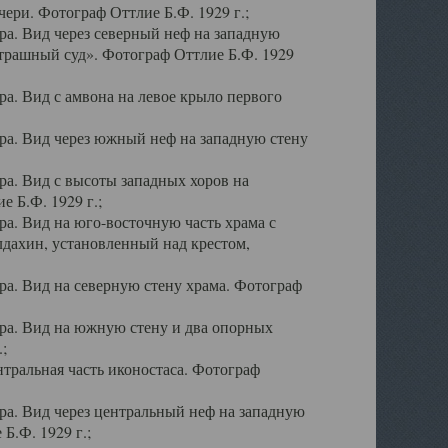
ери. Фотограф Оттлие Б.Ф. 1929 г.;
а. Вид через северный неф на западную
трашный суд». Фотограф Оттлие Б.Ф. 1929
. Вид с амвона на левое крыло первого
а. Вид через южный неф на западную стену
а. Вид с высоты западных хоров на
 Б.Ф. 1929 г.;
а. Вид на юго-восточную часть храма с
дахин, установленный над крестом,
а. Вид на северную стену храма. Фотограф
ра. Вид на южную стену и два опорных
;
тральная часть иконостаса. Фотограф
а. Вид через центральный неф на западную
Б.Ф. 1929 г.;