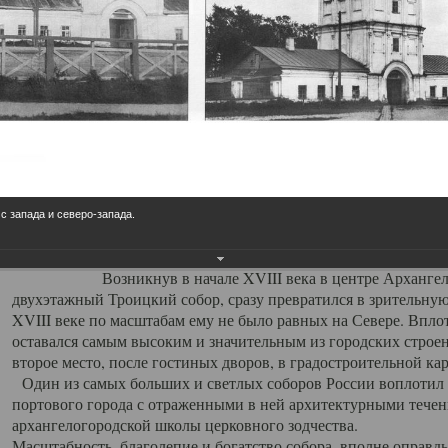
Свято-Троицкий собор
Свято-Троицкий собор Архангельска
23.12.2015
Сегодня мы можем говорить, что Архангельск в большей мере,
пострадал от целенаправленных систематических разрушений,
выдающихся памятников архитектуры. Больше всего по старом
вызванная борьбой с религией, набравшая особую силу в конце
 с запада и северо-запада.
разрушение православного центра архангельской губернии - а
собора Архангельска.
Возникнув в начале XVIII века в центре Архангельск
двухэтажный Троицкий собор, сразу превратился в зрительну
XVIII веке по масштабам ему не было равных на Севере. Впл
оставался самым высоким и значительным из городских строе
второе место, после гостиных дворов, в градостроительной ка
Один из самых больших и светлых соборов России воплотил в
портового города с отраженными в ней архитектурными тече
архангелогородской школы церковного зодчества.
Масштабность, благолепие и богатство собора, вполне оправды