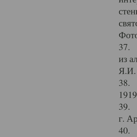
стен
свят
Фото
37. 
из а
Я.И. 
38. 
1919
39. 
г. А
40. 