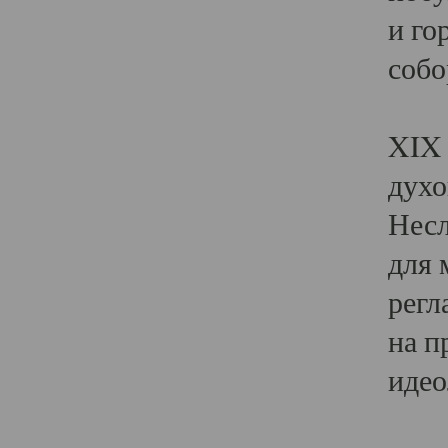
и го
собо
Явл
XIX 
духо
Несл
для 
регл
на п
идео
Поя