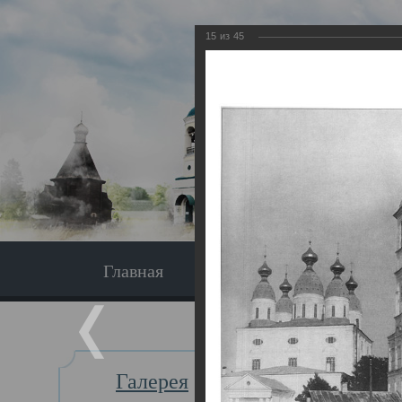
15
из
45
Главная
Экскурсия
Главная
Галерея