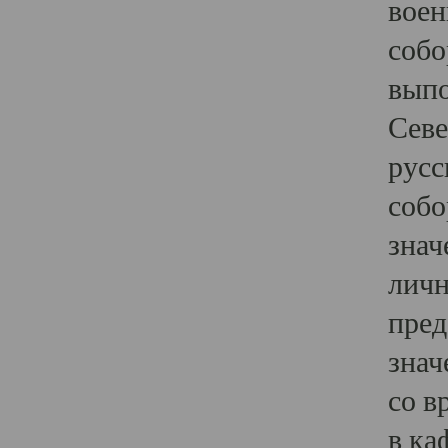
воен
собо
выпо
Севе
русс
собо
знач
личн
пред
знач
со в
в ка