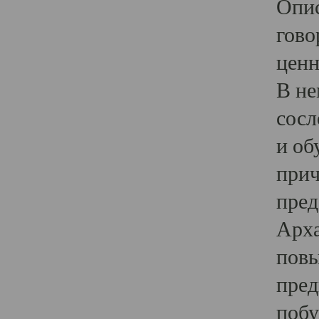
Опис
гово
ценн
В не
сосл
и об
прич
пред
Арха
повы
пред
побу