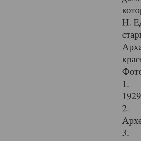
кото
Н. Е
стар
Арха
крае
Фот
1. С
1929 
2. Р
Архе
3. Ф