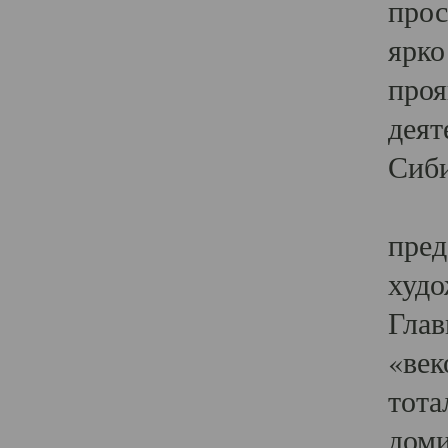
прос
ярко
проя
деят
Сиби
Одн
пред
худо
Глав
«век
тота
доми