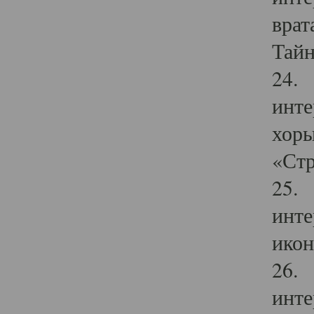
врат
Тайн
24. 
инте
хоры
«Стр
25. 
инте
икон
26. 
инте