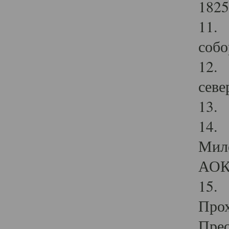
1825
11.
собо
12. 
севе
13.
14. 
Мило
АОК
15. 
Прох
Прео