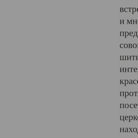
встр
и мн
пред
сово
шить
инте
крас
прот
посе
церк
нахо