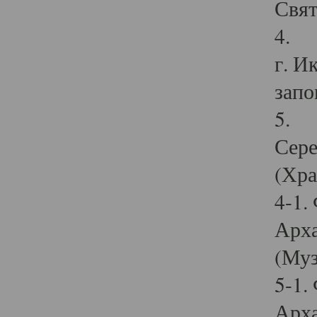
Свят
4. И
г. И
запо
5. И
Сере
(Хра
4-1.
Арха
(Муз
5-1.
Арха