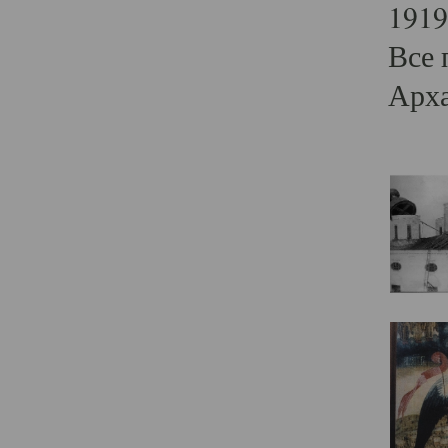
1919
Все 
Арха