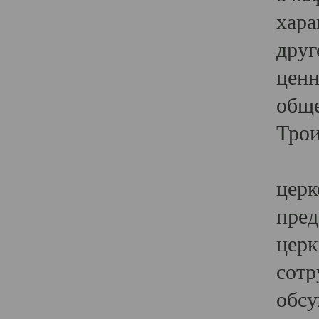
хара
друг
ценн
обще
Трои
Ярк
церк
пред
церк
сотр
обсу