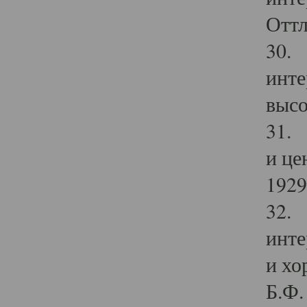
Оттл
30. 
инте
высо
31. 
и це
1929 
32. 
инте
и хо
Б.Ф. 