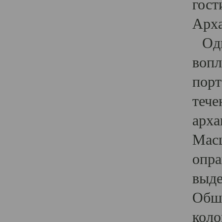
гост
Арха
Один
вопл
порт
тече
арха
Масш
опра
выде
Обши
коло