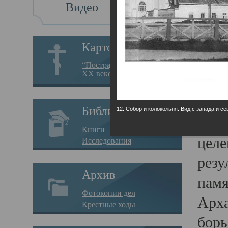
Видео
Св
Картотека
Свя
“Пострадавшие за веру в
XX веке на Севере”
23.12.
Сего
Библиотека
12. Собор и колокольня. Вид с запада и се
мере
Книги
целе
Исследования
резу
Архив
памя
Фотокопии дел
Арха
Крестные ходы
борь