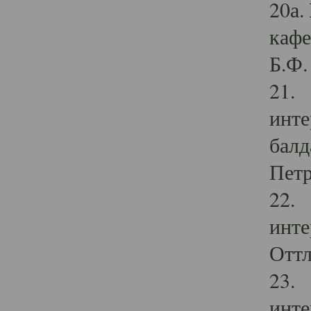
20а.
кафе
Б.Ф. 
21. 
инте
балд
Петр
22. 
инте
Оттл
23. 
инте