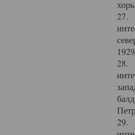
хоры
27. 
инте
севе
1929 
28. 
инте
запа
балд
Петр
29. 
инте