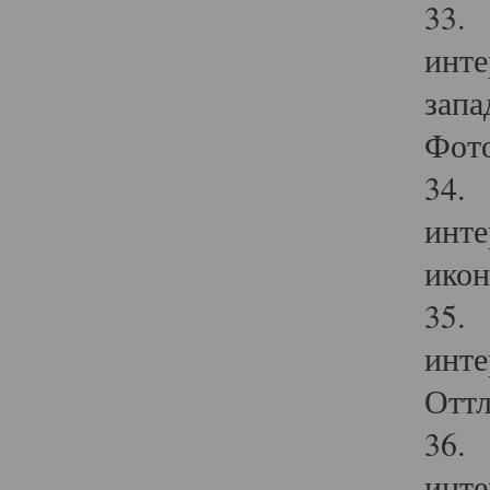
33. 
инте
запа
Фото
34. 
инте
икон
35. 
инте
Оттл
36. 
инте