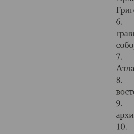
Григ
6. П
грав
собо
7. Г
Атла
8. С
вост
9. С
архи
10. 