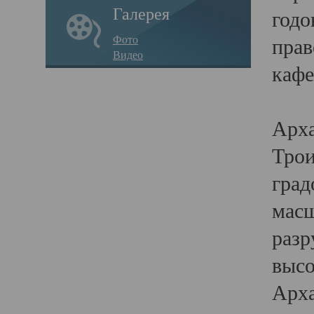
Галерея
годо
Фото
прав
Видео
кафе
Воз
Арха
Трои
град
масш
разр
высо
Арха