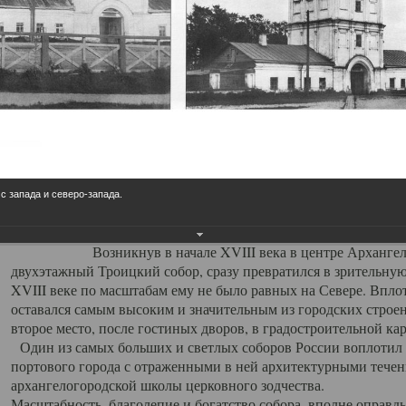
Свято-Троицкий собор
Свято-Троицкий собор Архангельска
23.12.2015
Сегодня мы можем говорить, что Архангельск в большей мере,
пострадал от целенаправленных систематических разрушений,
выдающихся памятников архитектуры. Больше всего по старом
вызванная борьбой с религией, набравшая особую силу в конце
 с запада и северо-запада.
разрушение православного центра архангельской губернии - а
собора Архангельска.
Возникнув в начале XVIII века в центре Архангельск
двухэтажный Троицкий собор, сразу превратился в зрительну
XVIII веке по масштабам ему не было равных на Севере. Впл
оставался самым высоким и значительным из городских строе
второе место, после гостиных дворов, в градостроительной ка
Один из самых больших и светлых соборов России воплотил в
портового города с отраженными в ней архитектурными тече
архангелогородской школы церковного зодчества.
Масштабность, благолепие и богатство собора, вполне оправды