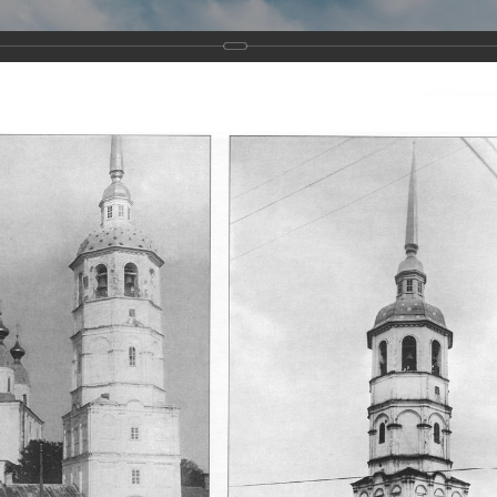
Виртуа
Новомученико
Земли А
Сайт создан по благосло
и Холмо
Наследники
Галерея
Главная
Галерея
Храмы-мученики Архангельска
Свято-Тро