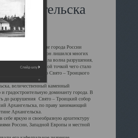
 Архангельска
 чем другие губернские города России
 в результате которых он лишился многих
у Архангельску ударила волна разрушения,
 20 –х годов. Отправной точкой чего стало
Слайд-шоу:
нсамбля кафедрального Свято – Троицкого
а, величественный каменный
ю и градостроительную доминанту города. В
оть до разрушения Свято – Троицкий собор
ний Архангельска, по праву занимающий
ртине Архангельска.
 себе яркую и своеобразную архитектуру
ниями России, Западной Европы и местной
вали его кафедральное значение,