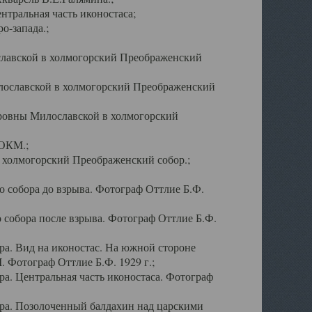
тральная часть иконостаса;
о-запада.;
славской в холмогорский Преображенский
лославской в холмогорский Преображенский
оровны Милославской в холмогорский
АОКМ.;
в холмогорский Преображенский собор.;
 собора до взрыва. Фотограф Оттлие Б.Ф.
 собора после взрыва. Фотограф Оттлие Б.Ф.
а. Вид на иконостас. На южной стороне
. Фотограф Оттлие Б.Ф. 1929 г.;
а. Центральная часть иконостаса. Фотограф
ра. Позолоченный балдахин над царскими