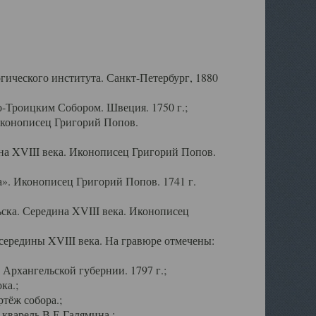
ического института. Санкт-Петербург, 1880
-Троицким Собором. Швеция. 1750 г.;
Иконописец Григорий Попов.
а XVIII века. Иконописец Григорий Попов.
». Иконописец Григорий Попов. 1741 г.
ска. Середина XVIII века. Иконописец
ередины XVIII века. На гравюре отмечены:
Архангельской губернии. 1797 г.;
ка.;
тёж собора.;
кварель В.Е.Галямина.;