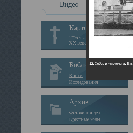
Видео
Картотека
“Пострадавшие за веру в
XX веке на Севере”
Библиотека
12. Собор и колокольня. Вид
Книги
Исследования
Архив
Фотокопии дел
Крестные ходы