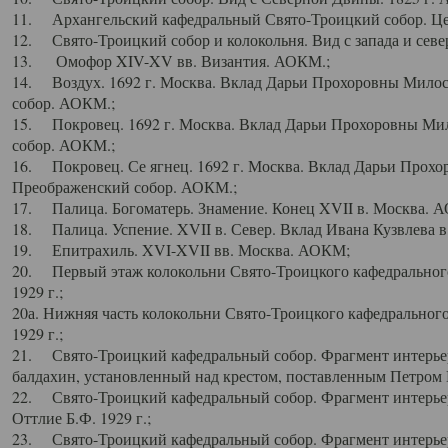
11. Архангельский кафедральный Свято-Троицкий собор. Цен
12. Свято-Троицкий собор и колокольня. Вид с запада и север
13. Омофор XIV-XV вв. Византия. АОКМ.;
14. Воздух. 1692 г. Москва. Вклад Дарьи Прохоровны Мило
собор. АОКМ.;
15. Покровец. 1692 г. Москва. Вклад Дарьи Прохоровны Ми
собор. АОКМ.;
16. Покровец. Се ягнец. 1692 г. Москва. Вклад Дарьи Прох
Преображенский собор. АОКМ.;
17. Палица. Богоматерь. Знамение. Конец XVII в. Москва. 
18. Палица. Успение. XVII в. Север. Вклад Ивана Кузвлева 
19. Епитрахиль. XVI-XVII вв. Москва. АОКМ;
20. Первый этаж колокольни Свято-Троицкого кафедрального
1929 г.;
20а. Нижняя часть колокольни Свято-Троицкого кафедрального
1929 г.;
21. Свято-Троицкий кафедральный собор. Фрагмент интерьер
балдахин, установленный над крестом, поставленным Петром I
22. Свято-Троицкий кафедральный собор. Фрагмент интерьер
Оттлие Б.Ф. 1929 г.;
23. Свято-Троицкий кафедральный собор. Фрагмент интерье