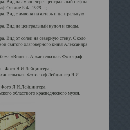
а. Вид на амвон через центральный неф на
аф Оттлие Б.Ф. 1929 г.;
. Вид с амвона на алтарь и центральную
а. Вид на центральный купол и своды.
. Вид от солеи на северную стену. Около
ой святого благоверного князя Александра
бома «Виды г. Архангельска». Фотограф
г. Фото Я.И.Лейцингера.;
рхангельска». Фотограф Лейцингер Я.И.
. Фото Я.И.Лейцингера.
кого областного краеведческого музея.