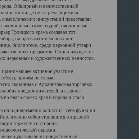
города. Обширный и величественный
ственными нигде не встречающимися
 символических инкрустаций представлял
 с живописью, скульптурой, иконописью,
ьер Троицкого храма создавал тот
обора, на протяжении многих лет
ице, библиотеке, среди церковной утвари
удожественных предметов. Описи имущества
ьных церковных и художественных ценностях,
, принимавшее активное участие в
собора, причем не только
 тесно связанных с Архангельском торговых
толюбия предпринимателей, а главное
во благо своего края и города и стало
 он одновременно воплотил себе функции
айно, именно собор становился отправной
тация торжеств со стороны
-идеологической окраски.
вещей указывало на общественный