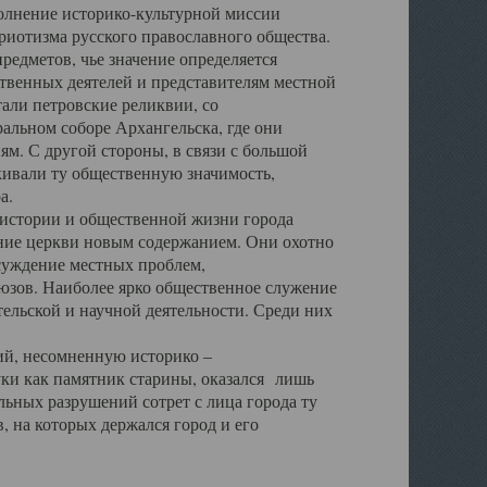
полнение историко-культурной миссии
триотизма русского православного общества.
редметов, чье значение определяется
твенных деятелей и представителям местной
тали петровские реликвии, со
альном соборе Архангельска, где они
м. С другой стороны, в связи с большой
кивали ту общественную значимость,
а.
тории и общественной жизни города
ение церкви новым содержанием. Они охотно
бсуждение местных проблем,
юзов. Наиболее ярко общественное служение
ельской и научной деятельности. Среди них
й, несомненную историко –
ауки как памятник старины, оказался лишь
ьных разрушений сотрет с лица города ту
 на которых держался город и его