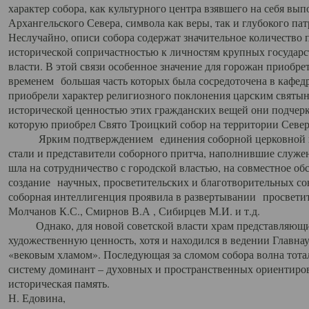
характер собора, как культурного центра взявшего на себя вы
Архангельского Севера, символа как веры, так и глубокого па
Неслучайно, описи собора содержат значительное количество п
исторической сопричастностью к личностям крупных государс
власти. В этой связи особенное значение для горожан приобре
временем большая часть которых была сосредоточена в кафедр
приобрели характер религиозного поклонения царским святыня
исторической ценностью этих гражданских вещей они подчер
которую приобрел Свято Троицкий собор на территории Север
Ярким подтверждением единения соборной церковной ис
стали и представители соборного притча, наполнившие служ
шла на сотрудничество с городской властью, на совместное о
создание научных, просветительских и благотворительных со
соборная интеллигенция проявила в развертывании просветит
Молчанов К.С., Смирнов В.А , Сибирцев М.И. и т.д.
Однако, для новой советской власти храм представляющи
художественную ценность, хотя и находился в ведении Главн
«вековым хламом». Последующая за сломом собора волна тотал
систему доминант – духовных и пространственных ориентиров,
историческая память.
Н. Едовина,