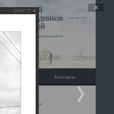
льный музей
слайдер
в и исповедников
рхангельской
влению митрополита Архангельского
горского Даниила
Вопрос-ответ
Контакты
ицкий собор Архангельска