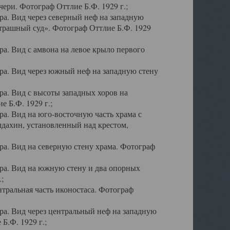
ери. Фотограф Оттлие Б.Ф. 1929 г.;
а. Вид через северный неф на западную
трашный суд». Фотограф Оттлие Б.Ф. 1929
. Вид с амвона на левое крыло первого
а. Вид через южный неф на западную стену
а. Вид с высоты западных хоров на
 Б.Ф. 1929 г.;
а. Вид на юго-восточную часть храма с
дахин, установленный над крестом,
а. Вид на северную стену храма. Фотограф
ра. Вид на южную стену и два опорных
;
тральная часть иконостаса. Фотограф
а. Вид через центральный неф на западную
Б.Ф. 1929 г.;