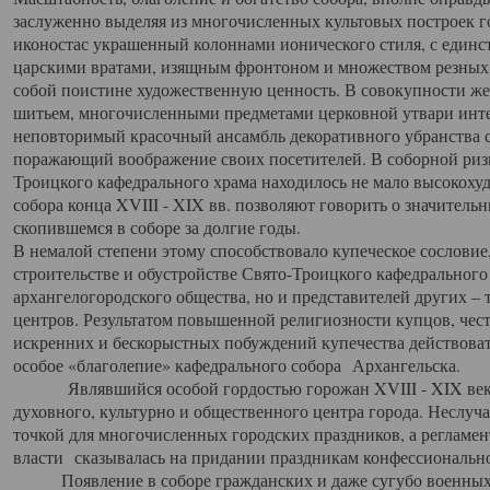
заслуженно выделяя из многочисленных культовых построек 
иконостас украшенный колоннами ионического стиля, с един
царскими вратами, изящным фронтоном и множеством резных,
собой поистине художественную ценность. В совокупности же
шитьем, многочисленными предметами церковной утвари интер
неповторимый красочный ансамбль декоративного убранства с
поражающий воображение своих посетителей. В соборной ризн
Троицкого кафедрального храма находилось не мало высокох
собора конца XVIII - XIX вв. позволяют говорить о значител
скопившемся в соборе за долгие годы.
В немалой степени этому способствовало купеческое сословие
строительстве и обустройстве Свято-Троицкого кафедрального 
архангелогородского общества, но и представителей других –
центров. Результатом повышенной религиозности купцов, чес
искренних и бескорыстных побуждений купечества действовать 
особое «благолепие» кафедрального собора Архангельска.
Являвшийся особой гордостью горожан XVIII - XIX века
духовного, культурно и общественного центра города. Неслуч
точкой для многочисленных городских праздников, а регламен
власти сказывалась на придании праздникам конфессионально
Появление в соборе гражданских и даже сугубо военных 