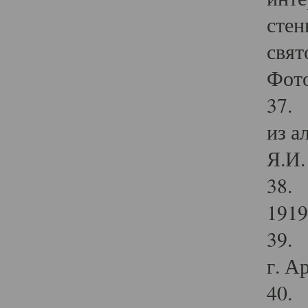
стен
свят
Фото
37. 
из а
Я.И. 
38. 
1919
39. 
г. А
40. 