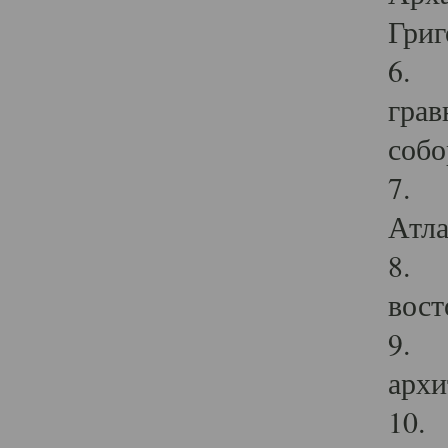
Григ
6. П
грав
собо
7. Г
Атла
8. С
вост
9. С
архи
10. 