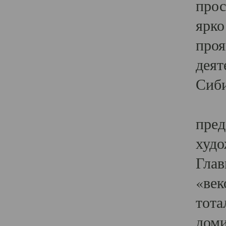
прос
ярко
проя
деят
Сиби
Одн
пред
худо
Глав
«век
тота
доми