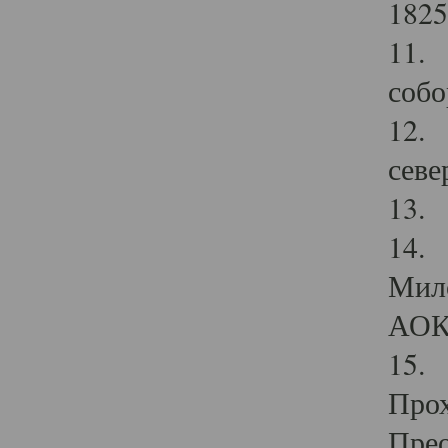
1825
11.
собо
12. 
севе
13.
14. 
Мило
АОК
15. 
Прох
Прео