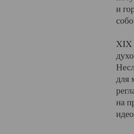
и го
собо
Явл
XIX 
духо
Несл
для 
регл
на п
идео
Поя