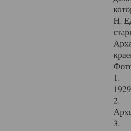
кото
Н. Е
стар
Арха
крае
Фот
1. С
1929 
2. Р
Архе
3. Ф