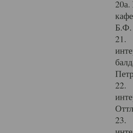
20а.
кафе
Б.Ф. 
21. 
инте
балд
Петр
22. 
инте
Оттл
23. 
инте