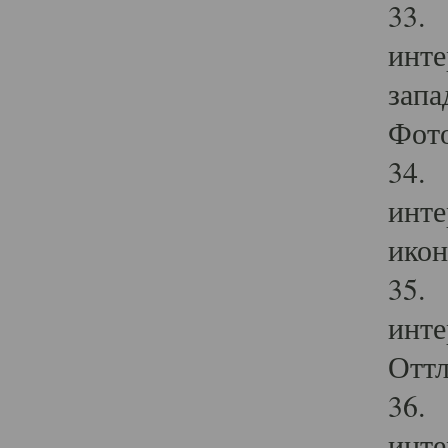
33. 
инте
запа
Фото
34. 
инте
икон
35. 
инте
Оттл
36. 
инте