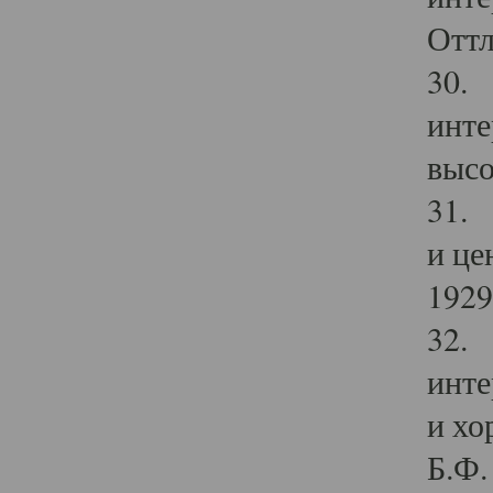
Оттл
30. 
инте
высо
31. 
и це
1929 
32. 
инте
и хо
Б.Ф. 