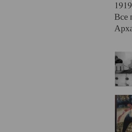
1919
Все 
Арха