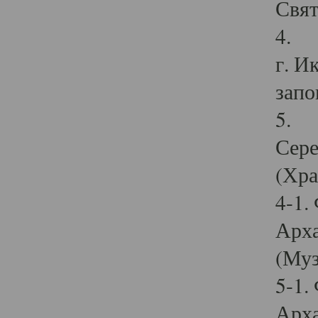
Свят
4. И
г. И
запо
5. И
Сере
(Хра
4-1.
Арха
(Муз
5-1.
Арха