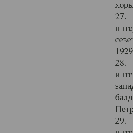
хоры
27. 
инте
севе
1929 
28. 
инте
запа
балд
Петр
29. 
инте