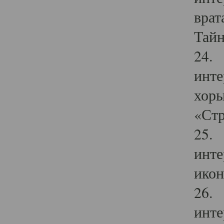
врат
Тайн
24. 
инте
хоры
«Стр
25. 
инте
икон
26. 
инте