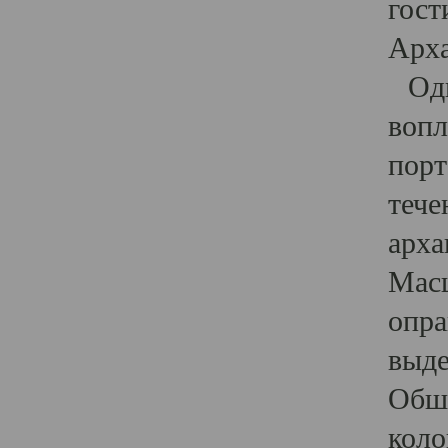
гост
Арха
Один
вопл
порт
тече
арха
Масш
опра
выде
Обши
коло