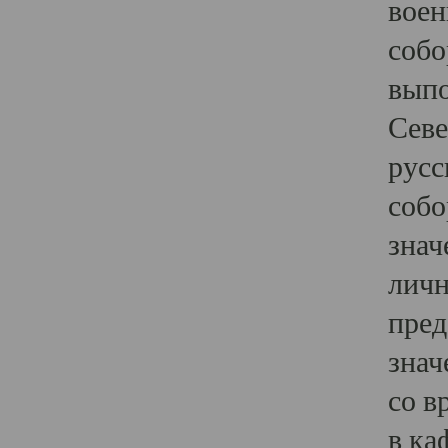
воен
собо
выпо
Севе
русс
собо
знач
личн
пред
знач
со в
в ка