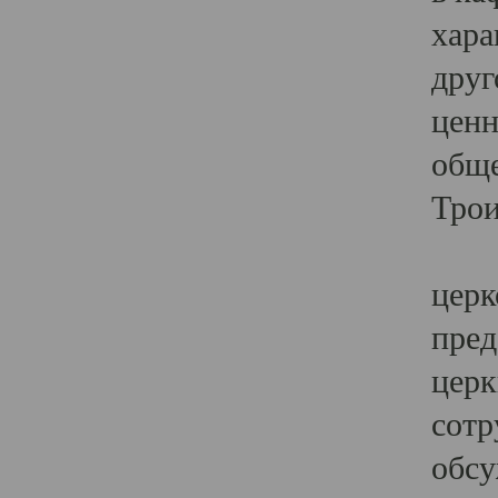
хара
друг
ценн
обще
Трои
Ярк
церк
пред
церк
сотр
обсу