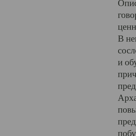
Опис
гово
ценн
В не
сосл
и об
прич
пред
Арха
повы
пред
побу