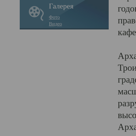
Галерея
годо
Фото
прав
Видео
кафе
Воз
Арха
Трои
град
масш
разр
высо
Арха