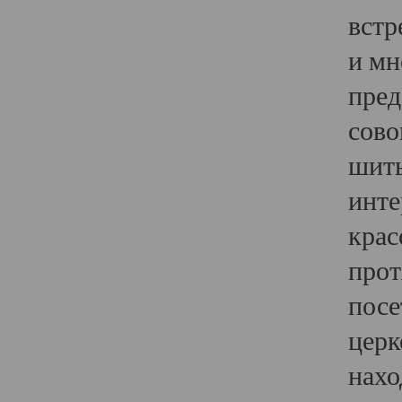
встр
и мн
пред
сово
шить
инте
крас
прот
посе
церк
нахо