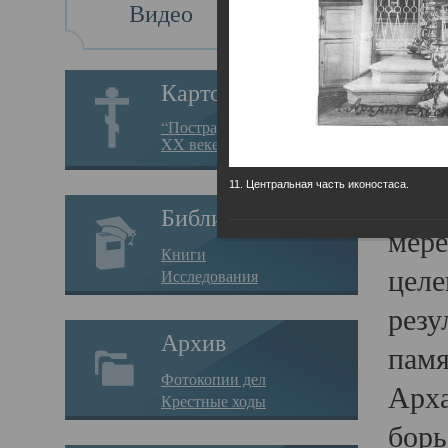
Видео
Св
Картотека
Свя
“Пострадавшие за веру в
XX веке на Севере”
23.12.
11. Центральная часть иконостаса.
Сего
Библиотека
мере
Книги
целе
Исследования
резу
Архив
памя
Фотокопии дел
Арха
Крестные ходы
борь