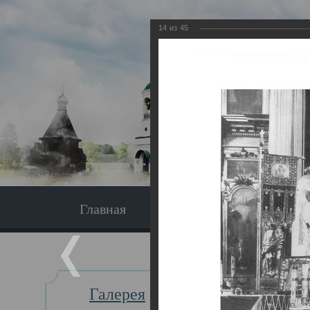
14
из
45
Главная
Экскурсия
Главная
Галерея