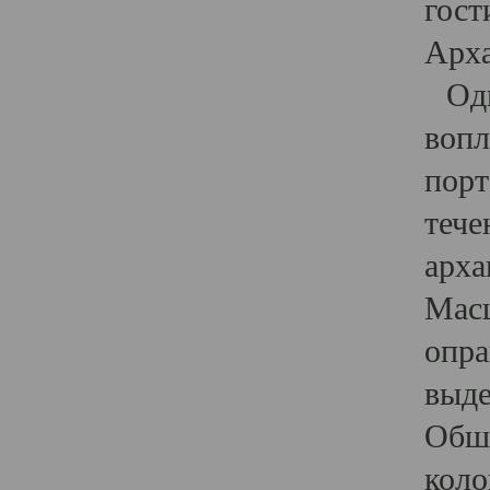
гост
Арха
Один
вопл
порт
тече
арха
Масш
опра
выде
Обши
коло