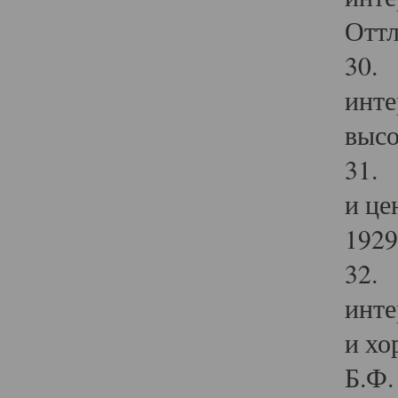
Оттл
30. 
инте
высо
31. 
и це
1929 
32. 
инте
и хо
Б.Ф. 