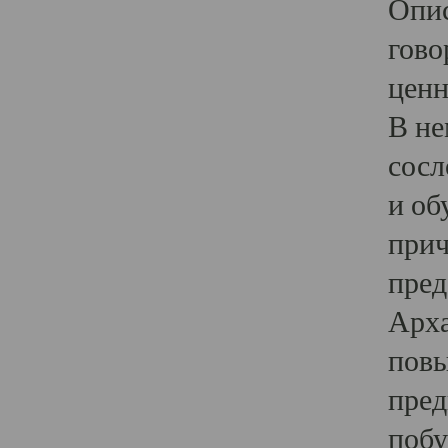
Опис
гово
ценн
В не
сосл
и об
прич
пред
Арха
повы
пред
побу