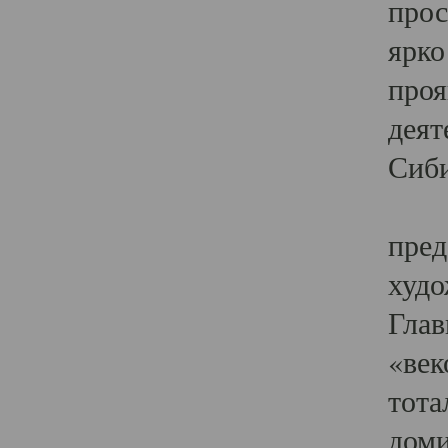
прос
ярко
проя
деят
Сиби
Одн
пред
худо
Глав
«век
тота
доми