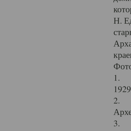
кото
Н. Е
стар
Арха
крае
Фот
1. С
1929 
2. Р
Архе
3. Ф