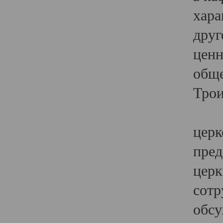
хара
друг
ценн
обще
Трои
Ярк
церк
пред
церк
сотр
обсу