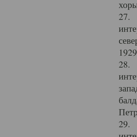
хоры
27. 
инте
севе
1929 
28. 
инте
запа
балд
Петр
29. 
инте