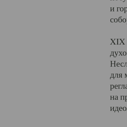
и го
собо
Явл
XIX 
духо
Несл
для 
регл
на п
идео
Поя