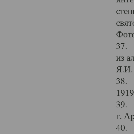
стен
свят
Фото
37. 
из а
Я.И. 
38. 
1919
39. 
г. А
40. 