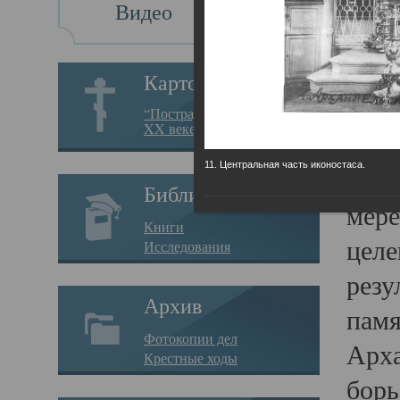
Видео
Св
Картотека
Свя
“Пострадавшие за веру в
XX веке на Севере”
23.12.
11. Центральная часть иконостаса.
Сего
Библиотека
мере
Книги
целе
Исследования
резу
Архив
памя
Фотокопии дел
Арха
Крестные ходы
борь