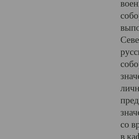
воен
собо
выпо
Севе
русс
собо
знач
личн
пред
знач
со в
в ка