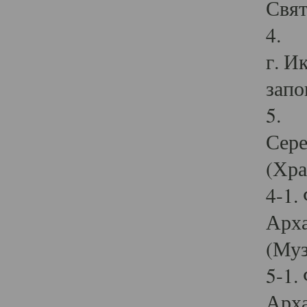
Свят
4. И
г. И
запо
5. И
Сере
(Хра
4-1.
Арха
(Муз
5-1.
Арха