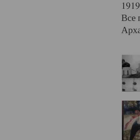
1919
Все 
Арха