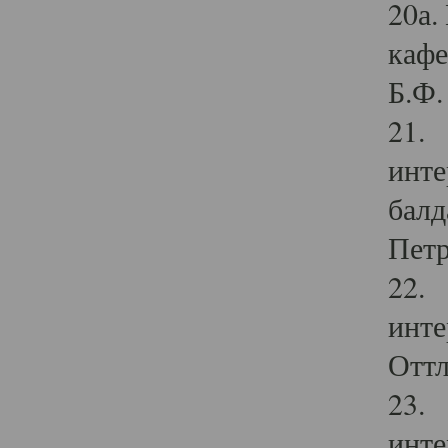
20а.
кафе
Б.Ф. 
21. 
инте
балд
Петр
22. 
инте
Оттл
23. 
инте