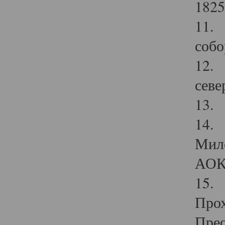
1825
11.
собо
12. 
севе
13.
14. 
Мило
АОК
15. 
Прох
Прео