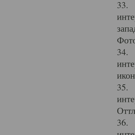
33. 
инте
запа
Фото
34. 
инте
икон
35. 
инте
Оттл
36. 
инте