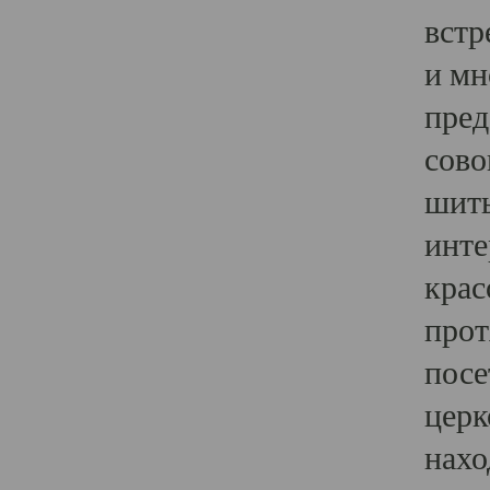
встр
и мн
пред
сово
шить
инте
крас
прот
посе
церк
нахо