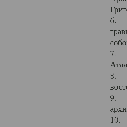
Григ
6. П
грав
собо
7. Г
Атла
8. С
вост
9. С
архи
10. 