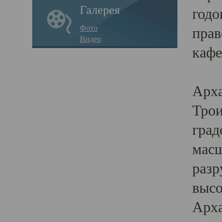
Галерея
годо
Фото
прав
Видео
кафе
Воз
Арха
Трои
град
масш
разр
высо
Арха