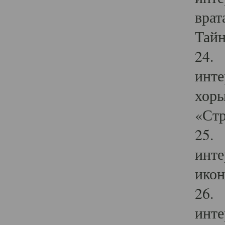
врат
Тайн
24. 
инте
хоры
«Стр
25. 
инте
икон
26. 
инте