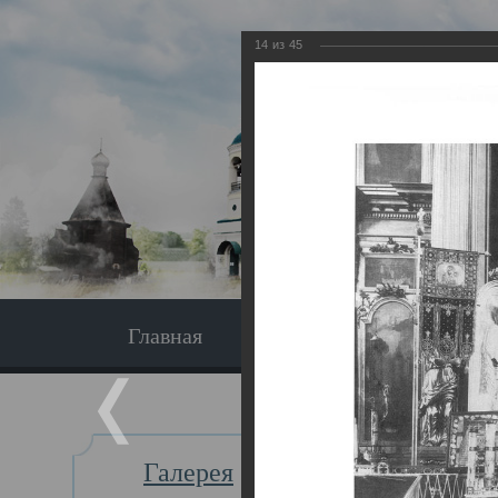
14
из
45
Главная
Экскурсия
Главная
Галерея