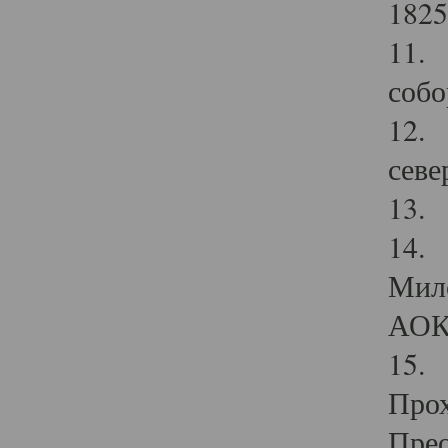
1825
11.
собо
12. 
севе
13.
14. 
Мило
АОК
15. 
Прох
Прео