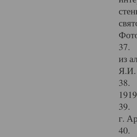
стен
свят
Фото
37. 
из а
Я.И. 
38. 
1919
39. 
г. А
40. 