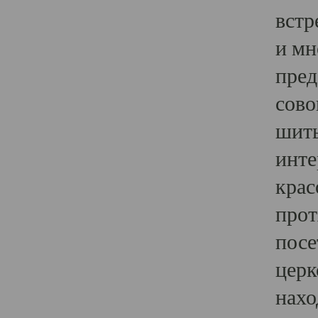
встр
и мн
пред
сово
шить
инте
крас
прот
посе
церк
нахо