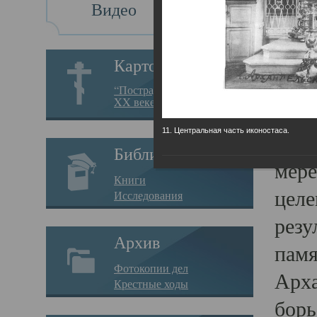
Видео
Св
Картотека
Свя
“Пострадавшие за веру в
XX веке на Севере”
23.12.
11. Центральная часть иконостаса.
Сего
Библиотека
мере
Книги
целе
Исследования
резу
Архив
памя
Фотокопии дел
Арха
Крестные ходы
борь