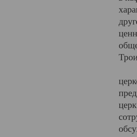
хара
друг
ценн
обще
Трои
Ярк
церк
пред
церк
сотр
обсу