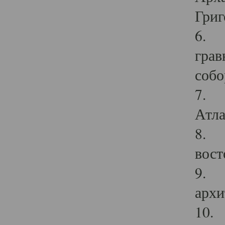
Григ
6. П
грав
собо
7. Г
Атла
8. С
вост
9. С
архи
10. 