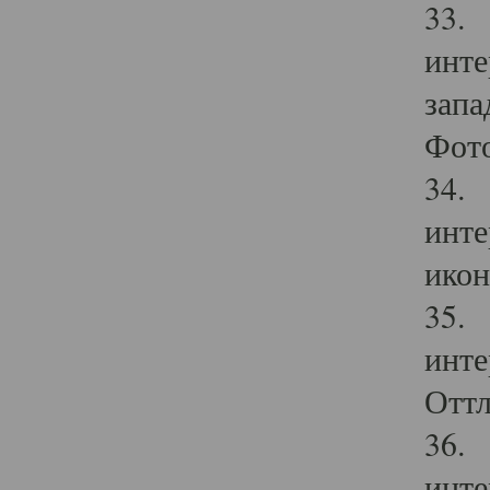
33. 
инте
запа
Фото
34. 
инте
икон
35. 
инте
Оттл
36. 
инте