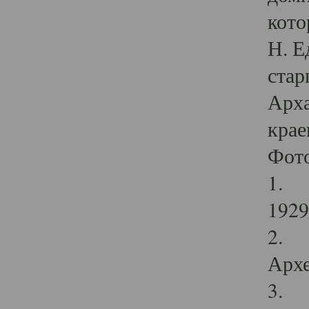
кото
Н. Е
стар
Арха
крае
Фот
1. С
1929 
2. Р
Архе
3. Ф