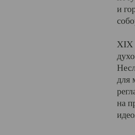
и го
собо
Явл
XIX 
духо
Несл
для 
регл
на п
идео
Поя