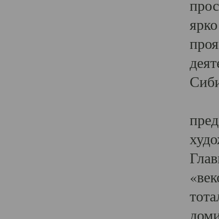
прос
ярко
проя
деят
Сиби
Одн
пред
худо
Глав
«век
тота
доми