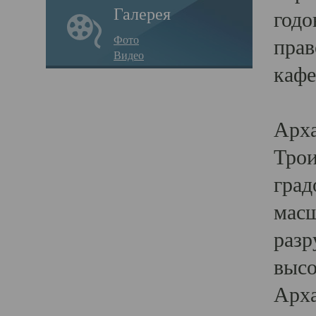
Галерея
годо
Фото
прав
Видео
кафе
Воз
Арха
Трои
град
масш
разр
высо
Арха