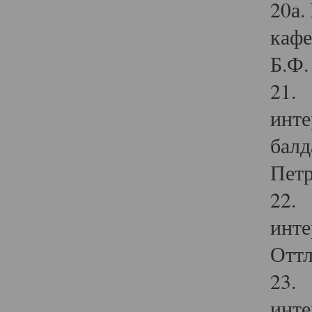
20а.
кафе
Б.Ф. 
21. 
инте
балд
Петр
22. 
инте
Оттл
23. 
инте