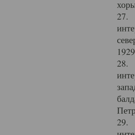
хоры
27. 
инте
севе
1929 
28. 
инте
запа
балд
Петр
29. 
инте