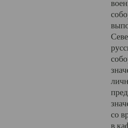
воен
собо
выпо
Севе
русс
собо
знач
личн
пред
знач
со в
в ка