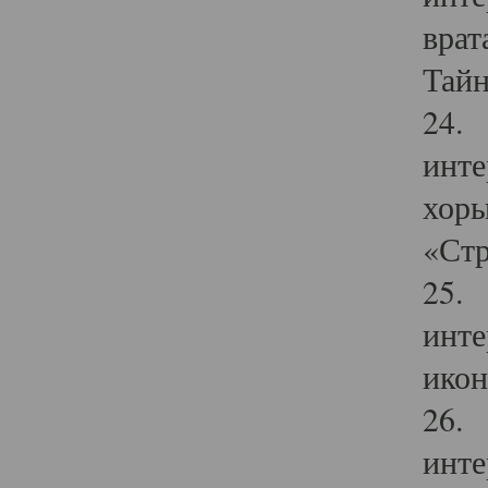
врат
Тайн
24. 
инте
хоры
«Стр
25. 
инте
икон
26. 
инте