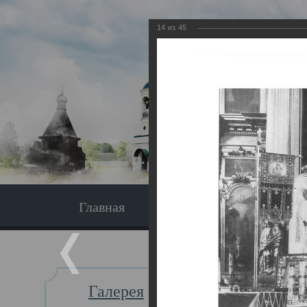
14
из
45
Главная
Экскурсия
Главная
Галерея