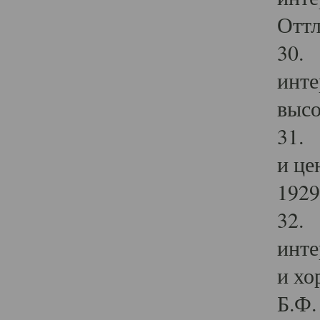
Оттл
30. 
инте
высо
31. 
и це
1929 
32. 
инте
и хо
Б.Ф. 