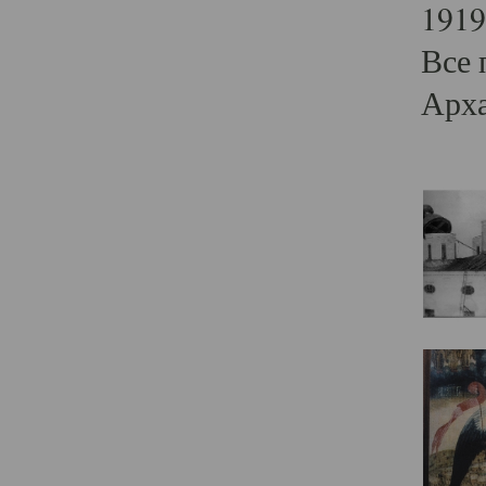
1919
Все 
Арха