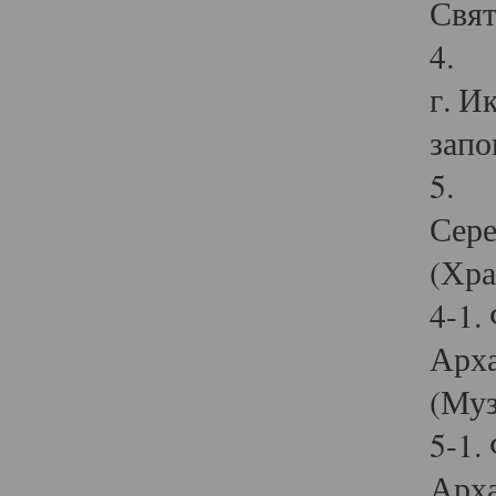
Свят
4. И
г. И
запо
5. И
Сере
(Хра
4-1.
Арха
(Муз
5-1.
Арха