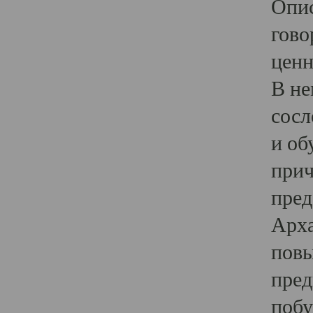
Опис
гово
ценн
В не
сосл
и об
прич
пред
Арха
повы
пред
побу