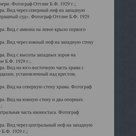
ери. Фотограф Оттлие Б.Ф. 1929 г.;
а. Вид через северный неф на западную
трашный суд». Фотограф Оттлие Б.Ф. 1929
. Вид с амвона на левое крыло первого
а. Вид через южный неф на западную стену
а. Вид с высоты западных хоров на
 Б.Ф. 1929 г.;
а. Вид на юго-восточную часть храма с
дахин, установленный над крестом,
а. Вид на северную стену храма. Фотограф
ра. Вид на южную стену и два опорных
;
тральная часть иконостаса. Фотограф
а. Вид через центральный неф на западную
Б.Ф. 1929 г.;