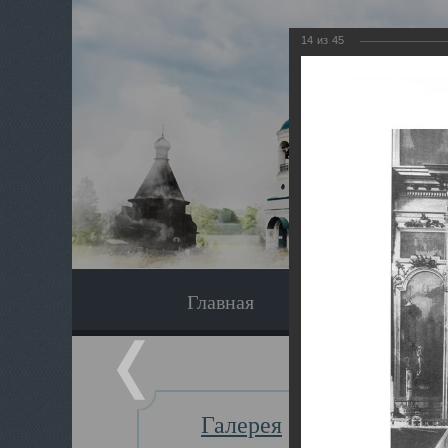
14
из
45
Главная
Экскурсия
Галерея