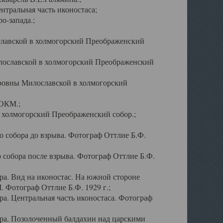
тральная часть иконостаса;
о-запада.;
славской в холмогорский Преображенский
лославской в холмогорский Преображенский
оровны Милославской в холмогорский
АОКМ.;
в холмогорский Преображенский собор.;
 собора до взрыва. Фотограф Оттлие Б.Ф.
 собора после взрыва. Фотограф Оттлие Б.Ф.
а. Вид на иконостас. На южной стороне
. Фотограф Оттлие Б.Ф. 1929 г.;
а. Центральная часть иконостаса. Фотограф
ра. Позолоченный балдахин над царскими