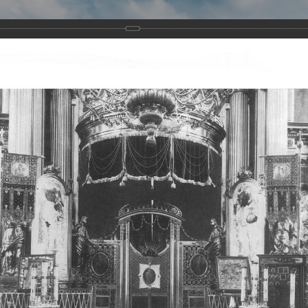
Виртуа
Новомученико
Земли А
Сайт создан по благосло
и Холмо
Наследники
Галерея
Главная
Галерея
Храмы-мученики Архангельска
Свято-Тро