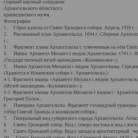
старший научный сотрудник
Архангельского областного
краеведческого музея.
Фотографии:
1. Сброс купола со Свято-Троицкого собора. Апрель 1929 г.;
2. Рисованный план Архангельска. 1694 г. Сборник Археолог
г.;
3. Фрагмент плана Архангельска с отмеченным на нём Свято
4. Икона. Архангел Михаил с видом Архангельска. 1741 г. 
(Государственный музей-заповедник «Коломенское»);
5. Икона Архангела Михаила с видом Архангельска. Середин
(Хранится в Ильинском соборе г. Архангельска.);
4-1. Фрагмент иконы «Архангел Михаил с видом Архангельска
(Музей-заповедник «Коломенское».);
5-1. Фрагмент иконы Архангела Михаила с видом г. Архангель
Григорий Попов.;
6. Панорама Архангельска. Фрагмент голландской гравюры с
собор Святой Троицы и колокольня собора.;
7. Генеральный вид губернского города Архангельска. Атлас 
8. Свято-Троицкий собор. Вид с северо-востока и вид с восто
9. Свято-Троицкий собор. Вид с запада и архитектурный чер
10. Свято-Троицкий собор. Вид с Северной Двины. 1825 г. А