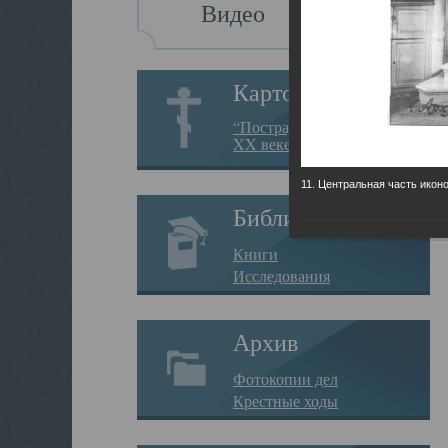
Видео
Картотека
“Пострадавшие за веру в
XX веке на Севере”
11. Центральная часть икон
Библиотека
Книги
Исследования
Архив
Фотокопии дел
Крестные ходы