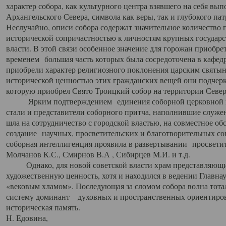
характер собора, как культурного центра взявшего на себя вы
Архангельского Севера, символа как веры, так и глубокого па
Неслучайно, описи собора содержат значительное количество п
исторической сопричастностью к личностям крупных государс
власти. В этой связи особенное значение для горожан приобре
временем большая часть которых была сосредоточена в кафедр
приобрели характер религиозного поклонения царским святыня
исторической ценностью этих гражданских вещей они подчер
которую приобрел Свято Троицкий собор на территории Север
Ярким подтверждением единения соборной церковной ис
стали и представители соборного притча, наполнившие служ
шла на сотрудничество с городской властью, на совместное о
создание научных, просветительских и благотворительных со
соборная интеллигенция проявила в развертывании просветит
Молчанов К.С., Смирнов В.А , Сибирцев М.И. и т.д.
Однако, для новой советской власти храм представляющи
художественную ценность, хотя и находился в ведении Главн
«вековым хламом». Последующая за сломом собора волна тотал
систему доминант – духовных и пространственных ориентиров,
историческая память.
Н. Едовина,