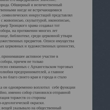
города. Обширный и величественный
ственными нигде не встречающимися
 символических инкрустаций представлял
 с живописью, скульптурой, иконописью,
ьер Троицкого храма создавал тот
обора, на протяжении многих лет
ице, библиотеке, среди церковной утвари
удожественных предметов. Описи имущества
ьных церковных и художественных ценностях,
, принимавшее активное участие в
собора, причем не только
 тесно связанных с Архангельском торговых
толюбия предпринимателей, а главное
во благо своего края и города и стало
 он одновременно воплотил себе функции
айно, именно собор становился отправной
тация торжеств со стороны
-идеологической окраски.
вещей указывало на общественный