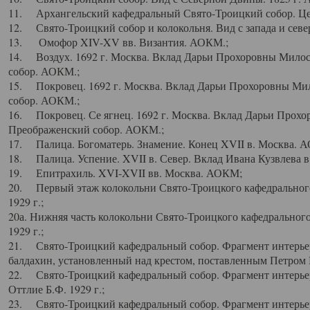
11. Архангельский кафедральный Свято-Троицкий собор. Цен
12. Свято-Троицкий собор и колокольня. Вид с запада и север
13. Омофор XIV-XV вв. Византия. АОКМ.;
14. Воздух. 1692 г. Москва. Вклад Дарьи Прохоровны Мило
собор. АОКМ.;
15. Покровец. 1692 г. Москва. Вклад Дарьи Прохоровны Ми
собор. АОКМ.;
16. Покровец. Се ягнец. 1692 г. Москва. Вклад Дарьи Прох
Преображенский собор. АОКМ.;
17. Палица. Богоматерь. Знамение. Конец XVII в. Москва. 
18. Палица. Успение. XVII в. Север. Вклад Ивана Кузвлева 
19. Епитрахиль. XVI-XVII вв. Москва. АОКМ;
20. Первый этаж колокольни Свято-Троицкого кафедрального
1929 г.;
20а. Нижняя часть колокольни Свято-Троицкого кафедрального
1929 г.;
21. Свято-Троицкий кафедральный собор. Фрагмент интерьер
балдахин, установленный над крестом, поставленным Петром I
22. Свято-Троицкий кафедральный собор. Фрагмент интерьер
Оттлие Б.Ф. 1929 г.;
23. Свято-Троицкий кафедральный собор. Фрагмент интерье