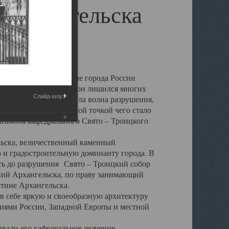
 Архангельска
 чем другие губернские города России
 в результате которых он лишился многих
Слайд-шоу:
у Архангельску ударила волна разрушения,
 20 –х годов. Отправной точкой чего стало
нсамбля кафедрального Свято – Троицкого
а, величественный каменный
ю и градостроительную доминанту города. В
оть до разрушения Свято – Троицкий собор
ний Архангельска, по праву занимающий
ртине Архангельска.
 себе яркую и своеобразную архитектуру
ниями России, Западной Европы и местной
вали его кафедральное значение,