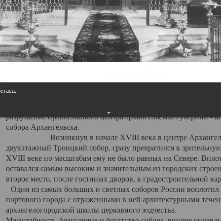
Свято-Троицкий собор
Свято-Троицкий собор Архангельска
23.12.2015
Сегодня мы можем говорить, что Архангельск в большей мере,
пострадал от целенаправленных систематических разрушений,
остаса.
выдающихся памятников архитектуры. Больше всего по старом
вызванная борьбой с религией, набравшая особую силу в конце
разрушение православного центра архангельской губернии - а
собора Архангельска.
Возникнув в начале XVIII века в центре Архангельск
двухэтажный Троицкий собор, сразу превратился в зрительну
XVIII веке по масштабам ему не было равных на Севере. Впл
оставался самым высоким и значительным из городских строе
второе место, после гостиных дворов, в градостроительной ка
Один из самых больших и светлых соборов России воплотил в
портового города с отраженными в ней архитектурными тече
архангелогородской школы церковного зодчества.
Масштабность, благолепие и богатство собора, вполне оправды