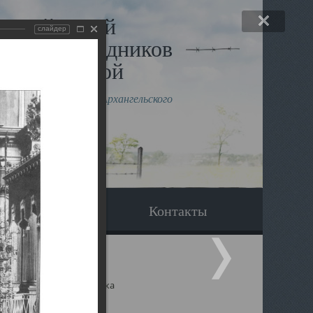
льный музей
слайдер
в и исповедников
рхангельской
влению митрополита Архангельского
горского Даниила
Вопрос-ответ
Контакты
ицкий собор Архангельска