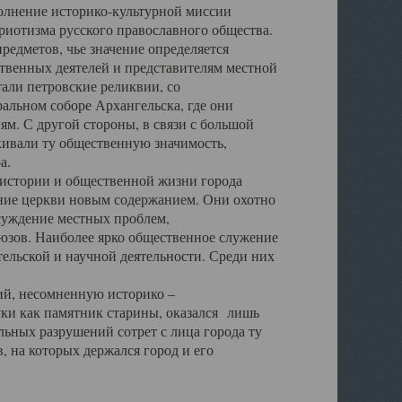
полнение историко-культурной миссии
триотизма русского православного общества.
редметов, чье значение определяется
твенных деятелей и представителям местной
тали петровские реликвии, со
альном соборе Архангельска, где они
м. С другой стороны, в связи с большой
кивали ту общественную значимость,
а.
тории и общественной жизни города
ение церкви новым содержанием. Они охотно
бсуждение местных проблем,
юзов. Наиболее ярко общественное служение
ельской и научной деятельности. Среди них
й, несомненную историко –
ауки как памятник старины, оказался лишь
ьных разрушений сотрет с лица города ту
 на которых держался город и его