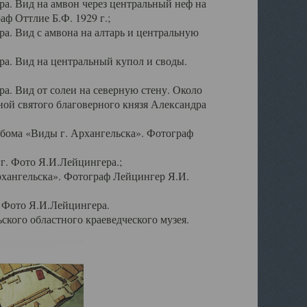
а. Вид на амвон через центральный неф на
аф Оттлие Б.Ф. 1929 г.;
. Вид с амвона на алтарь и центральную
а. Вид на центральный купол и своды.
. Вид от солеи на северную стену. Около
ой святого благоверного князя Александра
бома «Виды г. Архангельска». Фотограф
г. Фото Я.И.Лейцингера.;
рхангельска». Фотограф Лейцингер Я.И.
. Фото Я.И.Лейцингера.
кого областного краеведческого музея.