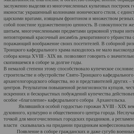
заслуженно выделяя из многочисленных культовых построек 
иконостас украшенный колоннами ионического стиля, с един
царскими вратами, изящным фронтоном и множеством резных,
собой поистине художественную ценность. В совокупности же
шитьем, многочисленными предметами церковной утвари интер
неповторимый красочный ансамбль декоративного убранства с
поражающий воображение своих посетителей. В соборной ризн
Троицкого кафедрального храма находилось не мало высокох
собора конца XVIII - XIX вв. позволяют говорить о значител
скопившемся в соборе за долгие годы.
В немалой степени этому способствовало купеческое сословие
строительстве и обустройстве Свято-Троицкого кафедрального 
архангелогородского общества, но и представителей других –
центров. Результатом повышенной религиозности купцов, чес
искренних и бескорыстных побуждений купечества действовать 
особое «благолепие» кафедрального собора Архангельска.
Являвшийся особой гордостью горожан XVIII - XIX века
духовного, культурно и общественного центра города. Неслуч
точкой для многочисленных городских праздников, а регламен
власти сказывалась на придании праздникам конфессионально
Появление в соборе гражданских и даже сугубо военных 