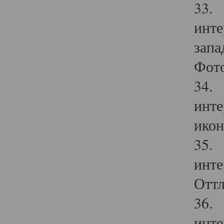
33. 
инте
запа
Фото
34. 
инте
икон
35. 
инте
Оттл
36. 
инте