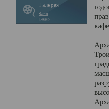
Галерея
годо
Фото
прав
Видео
кафе
Воз
Арха
Трои
град
масш
разр
высо
Арха