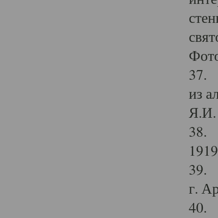
стен
свят
Фото
37. 
из а
Я.И. 
38. 
1919
39. 
г. А
40. 