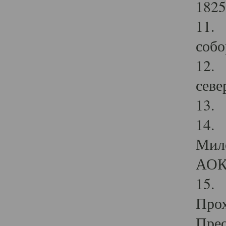
1825
11.
собо
12. 
севе
13.
14. 
Мило
АОК
15. 
Прох
Прео