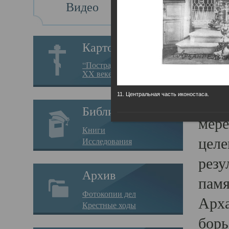
Видео
Св
Картотека
Свя
“Пострадавшие за веру в
XX веке на Севере”
23.12.
11. Центральная часть иконостаса.
Сего
Библиотека
мере
Книги
целе
Исследования
резу
Архив
памя
Фотокопии дел
Арха
Крестные ходы
борь