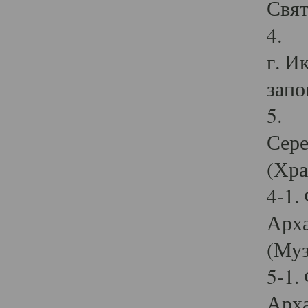
Свят
4. И
г. И
запо
5. И
Сере
(Хра
4-1.
Арха
(Муз
5-1.
Арха