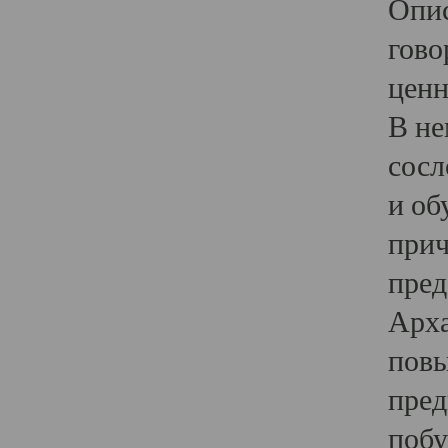
Опис
гово
ценн
В не
сосл
и об
прич
пред
Арха
повы
пред
побу