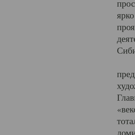
прос
ярко
проя
деят
Сиби
Одн
пред
худо
Глав
«век
тота
доми