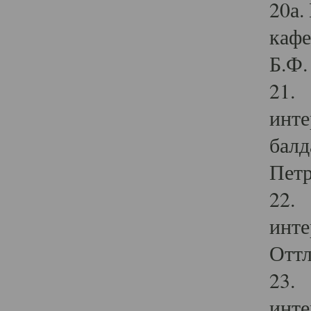
20а.
кафе
Б.Ф. 
21. 
инте
балд
Петр
22. 
инте
Оттл
23. 
инте