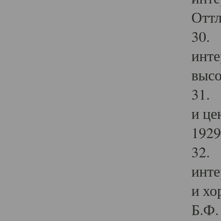
Оттл
30. 
инте
высо
31. 
и це
1929 
32. 
инте
и хо
Б.Ф. 