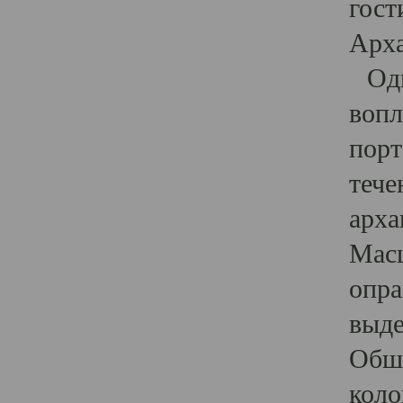
гост
Арха
Один
вопл
порт
тече
арха
Масш
опра
выде
Обши
коло