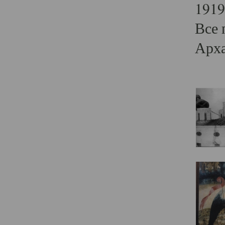
1919
Все 
Арха