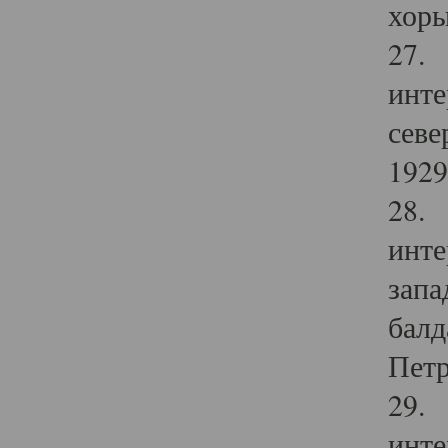
хоры
27. 
инте
севе
1929 
28. 
инте
запа
балд
Петр
29. 
инте