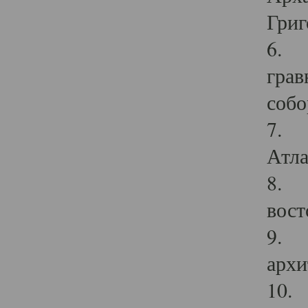
Григ
6. П
грав
собо
7. Г
Атла
8. С
вост
9. С
архи
10. 