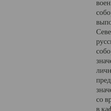
воен
собо
выпо
Севе
русс
собо
знач
личн
пред
знач
со в
в ка