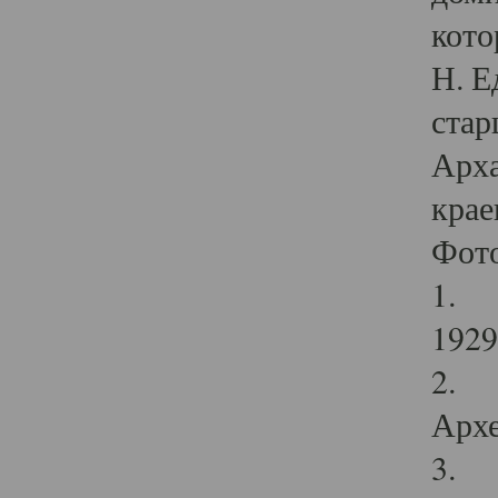
кото
Н. Е
стар
Арха
крае
Фот
1. С
1929 
2. Р
Архе
3. Ф