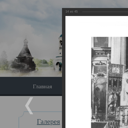
14
из
45
Главная
Экскурсия
Главная
Галерея