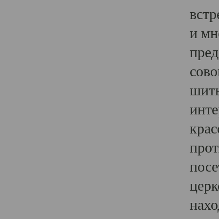
встр
и мн
пред
сово
шить
инте
крас
прот
посе
церк
нахо