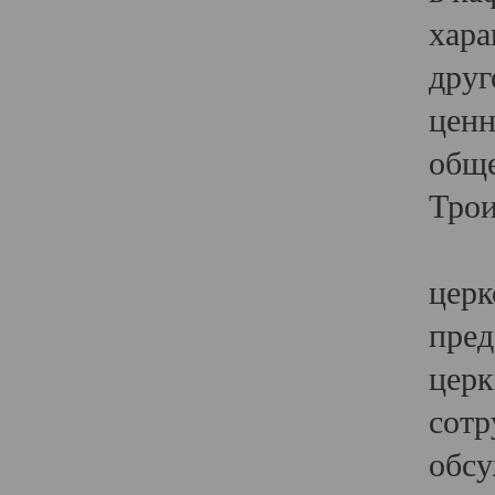
хара
друг
ценн
обще
Трои
Ярк
церк
пред
церк
сотр
обсу