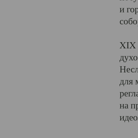
и го
собо
Явл
XIX 
духо
Несл
для 
регл
на п
идео
Поя