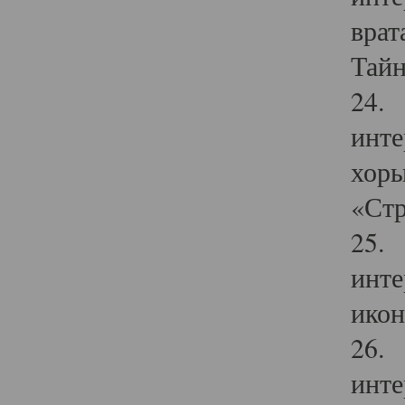
врат
Тайн
24. 
инте
хоры
«Стр
25. 
инте
икон
26. 
инте