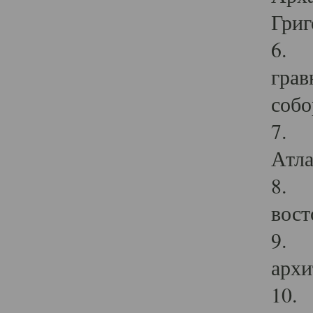
Григ
6. П
грав
собо
7. Г
Атла
8. С
вост
9. С
архи
10. 