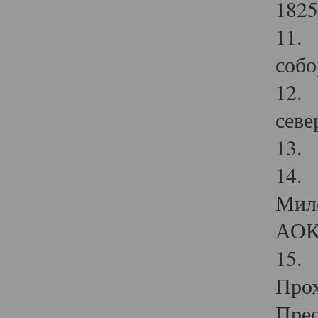
1825
11.
собо
12. 
севе
13.
14. 
Мило
АОК
15. 
Прох
Прео