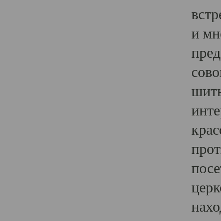
встр
и мн
пред
сово
шить
инте
крас
прот
посе
церк
нахо