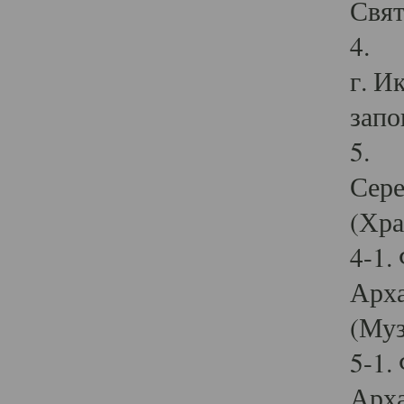
Свят
4. И
г. И
запо
5. И
Сере
(Хра
4-1.
Арха
(Муз
5-1.
Арха