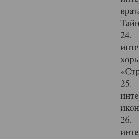
врат
Тайн
24. 
инте
хоры
«Стр
25. 
инте
икон
26. 
инте