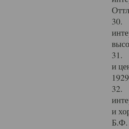
Оттл
30. 
инте
высо
31. 
и це
1929 
32. 
инте
и хо
Б.Ф. 