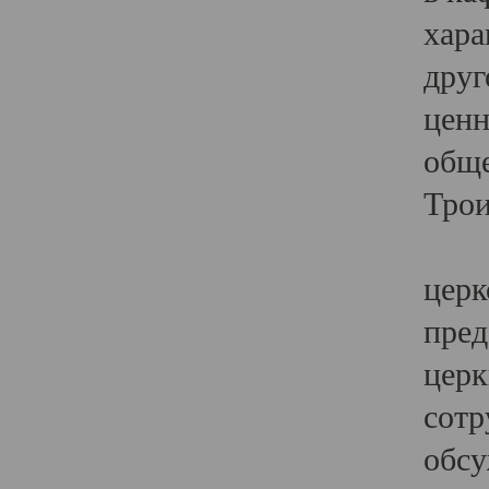
хара
друг
ценн
обще
Трои
Ярк
церк
пред
церк
сотр
обсу