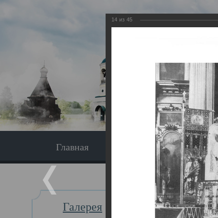
14
из
45
Главная
Экскурсия
Главная
Галерея