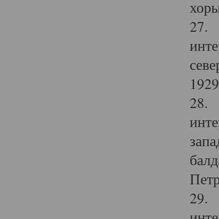
хоры
27. 
инте
севе
1929 
28. 
инте
запа
балд
Петр
29. 
инте