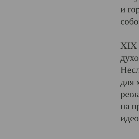
и го
собо
Явл
XIX 
духо
Несл
для 
регл
на п
идео
Поя