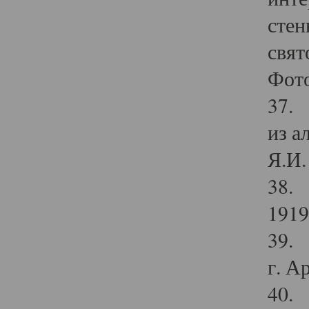
стен
свят
Фото
37. 
из а
Я.И. 
38. 
1919
39. 
г. А
40. 