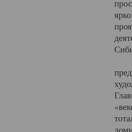
прос
ярко
проя
деят
Сиби
Одн
пред
худо
Глав
«век
тота
доми