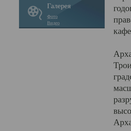
Галерея
годо
Фото
прав
Видео
кафе
Воз
Арха
Трои
град
масш
разр
высо
Арха