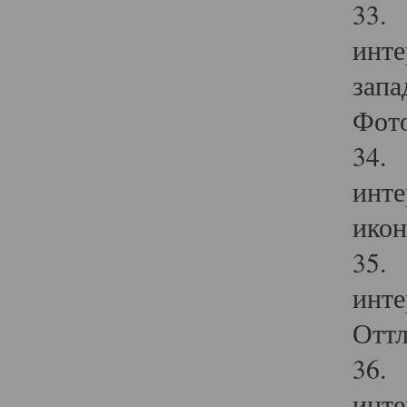
33. 
инте
запа
Фото
34. 
инте
икон
35. 
инте
Оттл
36. 
инте