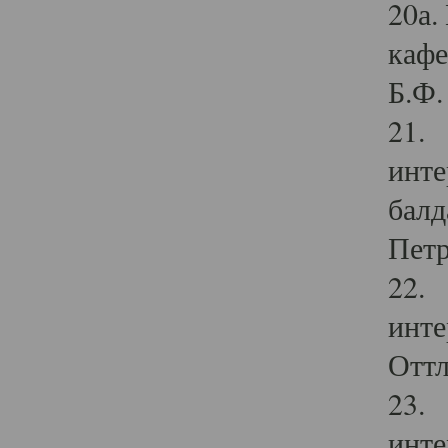
20а.
кафе
Б.Ф. 
21. 
инте
балд
Петр
22. 
инте
Оттл
23. 
инте