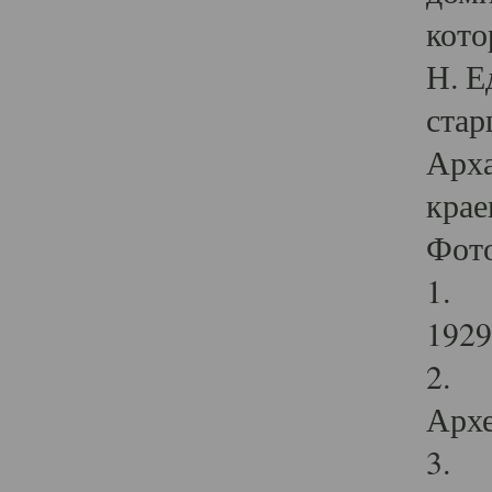
кото
Н. Е
стар
Арха
крае
Фот
1. С
1929 
2. Р
Архе
3. Ф