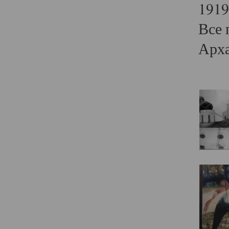
1919
Все 
Арха