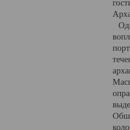
гост
Арха
Один
вопл
порт
тече
арха
Масш
опра
выде
Обши
коло