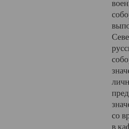
воен
собо
выпо
Севе
русс
собо
знач
личн
пред
знач
со в
в ка