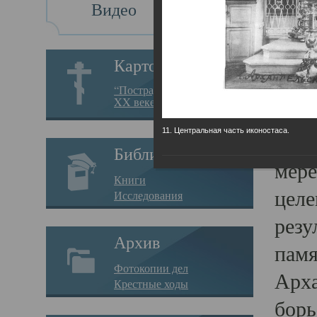
Видео
Св
Картотека
Свя
“Пострадавшие за веру в
XX веке на Севере”
23.12.
11. Центральная часть иконостаса.
Сего
Библиотека
мере
Книги
целе
Исследования
резу
Архив
памя
Фотокопии дел
Арха
Крестные ходы
борь