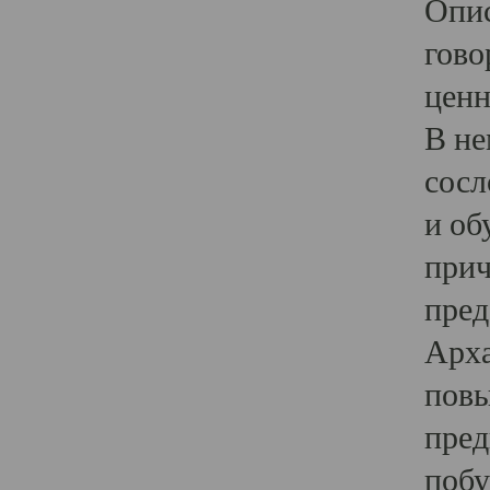
Опис
гово
ценн
В не
сосл
и об
прич
пред
Арха
повы
пред
побу