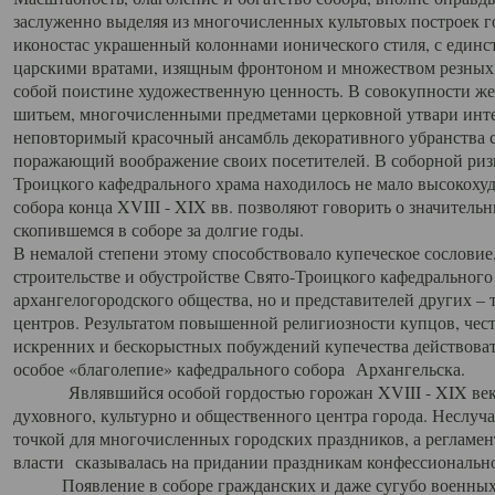
заслуженно выделяя из многочисленных культовых построек 
иконостас украшенный колоннами ионического стиля, с един
царскими вратами, изящным фронтоном и множеством резных,
собой поистине художественную ценность. В совокупности же
шитьем, многочисленными предметами церковной утвари интер
неповторимый красочный ансамбль декоративного убранства с
поражающий воображение своих посетителей. В соборной ризн
Троицкого кафедрального храма находилось не мало высокох
собора конца XVIII - XIX вв. позволяют говорить о значител
скопившемся в соборе за долгие годы.
В немалой степени этому способствовало купеческое сословие
строительстве и обустройстве Свято-Троицкого кафедрального 
архангелогородского общества, но и представителей других –
центров. Результатом повышенной религиозности купцов, чес
искренних и бескорыстных побуждений купечества действовать 
особое «благолепие» кафедрального собора Архангельска.
Являвшийся особой гордостью горожан XVIII - XIX века
духовного, культурно и общественного центра города. Неслуч
точкой для многочисленных городских праздников, а регламен
власти сказывалась на придании праздникам конфессионально
Появление в соборе гражданских и даже сугубо военных 