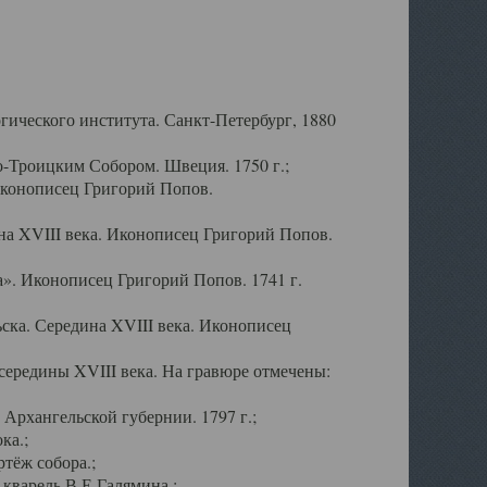
ического института. Санкт-Петербург, 1880
-Троицким Собором. Швеция. 1750 г.;
Иконописец Григорий Попов.
а XVIII века. Иконописец Григорий Попов.
». Иконописец Григорий Попов. 1741 г.
ска. Середина XVIII века. Иконописец
ередины XVIII века. На гравюре отмечены:
Архангельской губернии. 1797 г.;
ка.;
тёж собора.;
кварель В.Е.Галямина.;