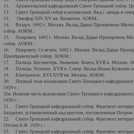
11. Архангельский кафедральный Свято-Троицкий собор. Цен
12. Свято-Троицкий собор и колокольня. Вид с запада и север
13. Омофор XIV-XV вв. Византия. АОКМ.;
14. Воздух. 1692 г. Москва. Вклад Дарьи Прохоровны Мило
собор. АОКМ.;
15. Покровец. 1692 г. Москва. Вклад Дарьи Прохоровны Ми
собор. АОКМ.;
16. Покровец. Се ягнец. 1692 г. Москва. Вклад Дарьи Прох
Преображенский собор. АОКМ.;
17. Палица. Богоматерь. Знамение. Конец XVII в. Москва. 
18. Палица. Успение. XVII в. Север. Вклад Ивана Кузвлева 
19. Епитрахиль. XVI-XVII вв. Москва. АОКМ;
20. Первый этаж колокольни Свято-Троицкого кафедрального
1929 г.;
20а. Нижняя часть колокольни Свято-Троицкого кафедрального
1929 г.;
21. Свято-Троицкий кафедральный собор. Фрагмент интерьер
балдахин, установленный над крестом, поставленным Петром I
22. Свято-Троицкий кафедральный собор. Фрагмент интерьер
Оттлие Б.Ф. 1929 г.;
23. Свято-Троицкий кафедральный собор. Фрагмент интерье