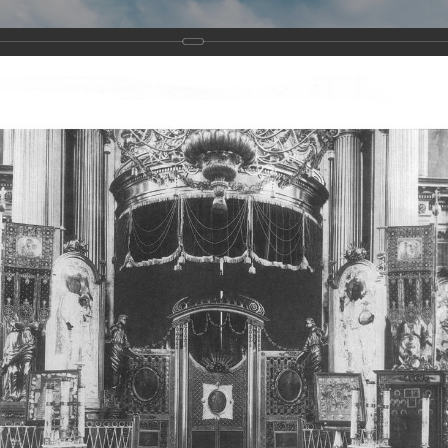
Виртуа
Новомученико
Земли А
Сайт создан по благосло
и Холмо
Наследники
Галерея
Главная
Галерея
Храмы-мученики Архангельска
Свято-Тро