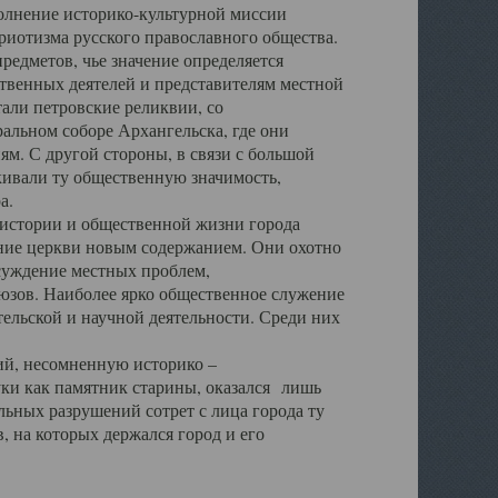
полнение историко-культурной миссии
триотизма русского православного общества.
редметов, чье значение определяется
твенных деятелей и представителям местной
тали петровские реликвии, со
альном соборе Архангельска, где они
м. С другой стороны, в связи с большой
кивали ту общественную значимость,
а.
тории и общественной жизни города
ение церкви новым содержанием. Они охотно
бсуждение местных проблем,
юзов. Наиболее ярко общественное служение
ельской и научной деятельности. Среди них
й, несомненную историко –
ауки как памятник старины, оказался лишь
ьных разрушений сотрет с лица города ту
 на которых держался город и его