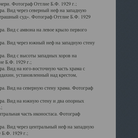
ери. Фотограф Оттлие Б.Ф. 1929 г.;
а. Вид через северный неф на западную
трашный суд». Фотограф Оттлие Б.Ф. 1929
. Вид с амвона на левое крыло первого
а. Вид через южный неф на западную стену
а. Вид с высоты западных хоров на
 Б.Ф. 1929 г.;
а. Вид на юго-восточную часть храма с
дахин, установленный над крестом,
а. Вид на северную стену храма. Фотограф
ра. Вид на южную стену и два опорных
;
тральная часть иконостаса. Фотограф
а. Вид через центральный неф на западную
Б.Ф. 1929 г.;