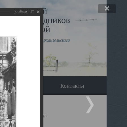
льный музей
слайдер
в и исповедников
рхангельской
влению митрополита Архангельского
горского Даниила
Вопрос-ответ
Контакты
ицкий собор Архангельска