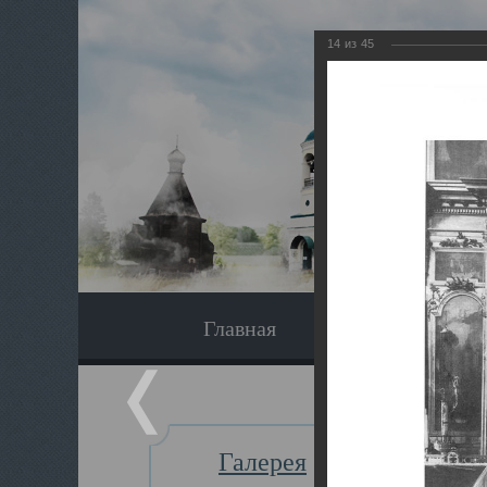
14
из
45
Главная
Экскурсия
Галерея