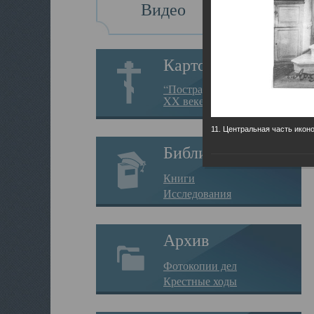
Видео
Картотека
“Пострадавшие за веру в
XX веке на Севере”
11. Центральная часть икон
Библиотека
Книги
Исследования
Архив
Фотокопии дел
Крестные ходы