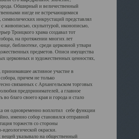
города. Обширный и величественный
ственными нигде не встречающимися
 символических инкрустаций представлял
 с живописью, скульптурой, иконописью,
ьер Троицкого храма создавал тот
обора, на протяжении многих лет
ице, библиотеке, среди церковной утвари
удожественных предметов. Описи имущества
ьных церковных и художественных ценностях,
, принимавшее активное участие в
собора, причем не только
 тесно связанных с Архангельском торговых
толюбия предпринимателей, а главное
во благо своего края и города и стало
 он одновременно воплотил себе функции
айно, именно собор становился отправной
тация торжеств со стороны
-идеологической окраски.
вещей указывало на общественный