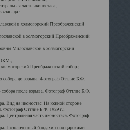
тральная часть иконостаса;
о-запада.;
славской в холмогорский Преображенский
лославской в холмогорский Преображенский
оровны Милославской в холмогорский
АОКМ.;
в холмогорский Преображенский собор.;
 собора до взрыва. Фотограф Оттлие Б.Ф.
 собора после взрыва. Фотограф Оттлие Б.Ф.
а. Вид на иконостас. На южной стороне
. Фотограф Оттлие Б.Ф. 1929 г.;
а. Центральная часть иконостаса. Фотограф
ра. Позолоченный балдахин над царскими