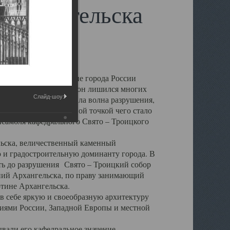
 Архангельска
 чем другие губернские города России
 в результате которых он лишился многих
Слайд-шоу:
у Архангельску ударила волна разрушения,
 20 –х годов. Отправной точкой чего стало
нсамбля кафедрального Свято – Троицкого
а, величественный каменный
ю и градостроительную доминанту города. В
оть до разрушения Свято – Троицкий собор
ний Архангельска, по праву занимающий
ртине Архангельска.
 себе яркую и своеобразную архитектуру
ниями России, Западной Европы и местной
вали его кафедральное значение,