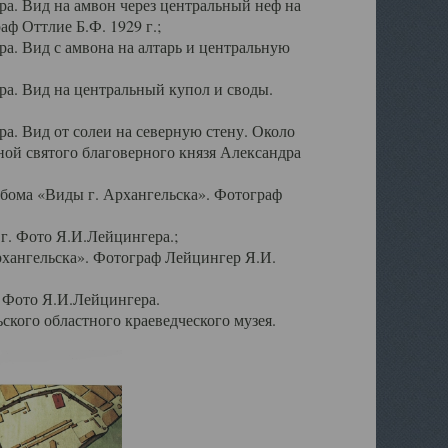
а. Вид на амвон через центральный неф на
аф Оттлие Б.Ф. 1929 г.;
. Вид с амвона на алтарь и центральную
а. Вид на центральный купол и своды.
. Вид от солеи на северную стену. Около
ой святого благоверного князя Александра
бома «Виды г. Архангельска». Фотограф
г. Фото Я.И.Лейцингера.;
рхангельска». Фотограф Лейцингер Я.И.
. Фото Я.И.Лейцингера.
кого областного краеведческого музея.