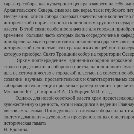
характер собора, как культурного центра взявшего на себя вы
Архангельского Севера, символа как веры, так и глубокого па
Неслучайно, описи собора содержат значительное количество п
исторической сопричастностью к личностям крупных государс
власти. В этой связи особенное значение для горожан приобре
временем большая часть которых была сосредоточена в кафедр
приобрели характер религиозного поклонения царским святыня
исторической ценностью этих гражданских вещей они подчер
которую приобрел Свято Троицкий собор на территории Север
Ярким подтверждением единения соборной церковной ис
стали и представители соборного притча, наполнившие служ
шла на сотрудничество с городской властью, на совместное о
создание научных, просветительских и благотворительных со
соборная интеллигенция проявила в развертывании просветит
Молчанов К.С., Смирнов В.А , Сибирцев М.И. и т.д.
Однако, для новой советской власти храм представляющи
художественную ценность, хотя и находился в ведении Главн
«вековым хламом». Последующая за сломом собора волна тотал
систему доминант – духовных и пространственных ориентиров,
историческая память.
Н. Едовина,