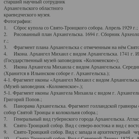
старший научный сотрудник
Архангельского областного
краеведческого музея.
Фотографии:
1. Сброс купола со Свято-Троицкого собора. Апрель 1929 г.;
2. Рисованный план Архангельска. 1694 г. Сборник Археолог
г.;
3. Фрагмент плана Архангельска с отмеченным на нём Свято
4. Икона. Архангел Михаил с видом Архангельска. 1741 г. 
(Государственный музей-заповедник «Коломенское»);
5. Икона Архангела Михаила с видом Архангельска. Середин
(Хранится в Ильинском соборе г. Архангельска.);
4-1. Фрагмент иконы «Архангел Михаил с видом Архангельска
(Музей-заповедник «Коломенское».);
5-1. Фрагмент иконы Архангела Михаила с видом г. Архангель
Григорий Попов.;
6. Панорама Архангельска. Фрагмент голландской гравюры с
собор Святой Троицы и колокольня собора.;
7. Генеральный вид губернского города Архангельска. Атлас 
8. Свято-Троицкий собор. Вид с северо-востока и вид с восто
9. Свято-Троицкий собор. Вид с запада и архитектурный чер
10. Свято-Троицкий собор. Вид с Северной Двины. 1825 г. А