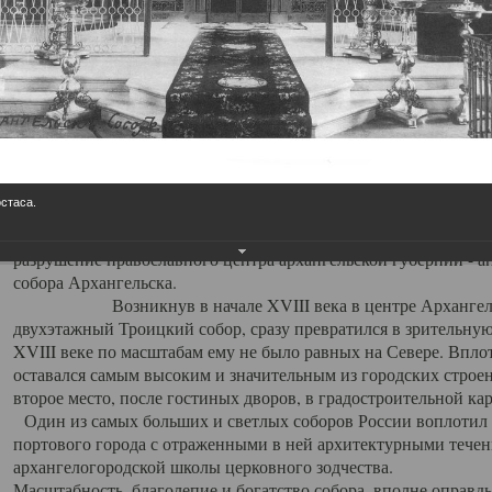
Свято-Троицкий собор
Свято-Троицкий собор Архангельска
23.12.2015
Сегодня мы можем говорить, что Архангельск в большей мере,
пострадал от целенаправленных систематических разрушений,
остаса.
выдающихся памятников архитектуры. Больше всего по старом
вызванная борьбой с религией, набравшая особую силу в конце
разрушение православного центра архангельской губернии - а
собора Архангельска.
Возникнув в начале XVIII века в центре Архангельск
двухэтажный Троицкий собор, сразу превратился в зрительну
XVIII веке по масштабам ему не было равных на Севере. Впл
оставался самым высоким и значительным из городских строе
второе место, после гостиных дворов, в градостроительной ка
Один из самых больших и светлых соборов России воплотил в
портового города с отраженными в ней архитектурными тече
архангелогородской школы церковного зодчества.
Масштабность, благолепие и богатство собора, вполне оправды