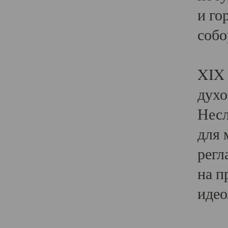
и го
собо
Явл
XIX 
духо
Несл
для 
регл
на п
идео
Поя