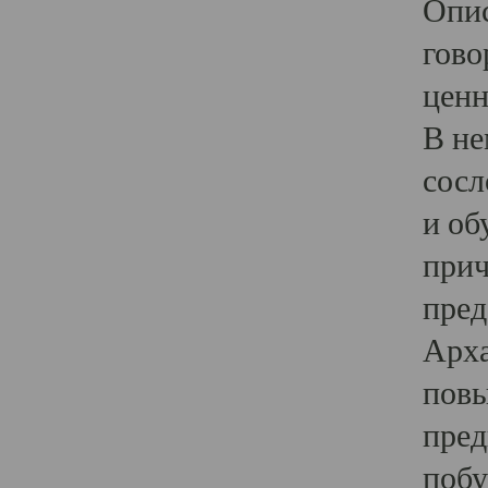
Опис
гово
ценн
В не
сосл
и об
прич
пред
Арха
повы
пред
побу