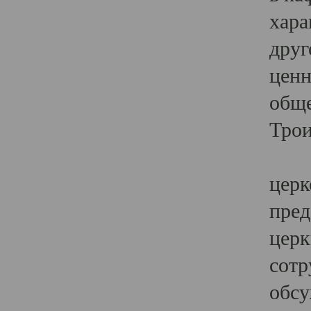
хара
друг
ценн
обще
Трои
Ярк
церк
пред
церк
сотр
обсу