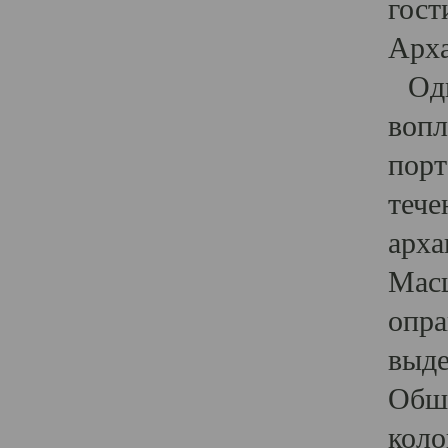
гост
Арха
Один
вопл
порт
тече
арха
Масш
опра
выде
Обши
коло