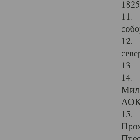
1825
11.
собо
12. 
севе
13.
14. 
Мило
АОК
15. 
Прох
Прео