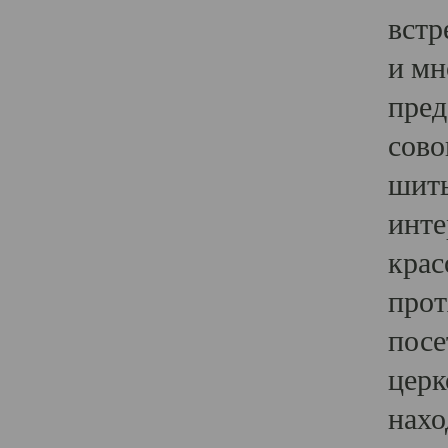
встр
и мн
пред
сово
шить
инте
крас
прот
посе
церк
нахо