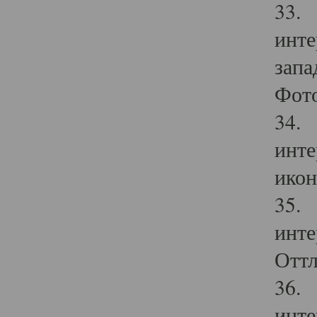
33. 
инте
запа
Фото
34. 
инте
икон
35. 
инте
Оттл
36. 
инте