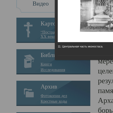
Видео
Св
Картотека
Свя
“Пострадавшие за веру в
XX веке на Севере”
23.12.
11. Центральная часть иконостаса.
Сего
Библиотека
мере
Книги
целе
Исследования
резу
Архив
памя
Фотокопии дел
Арха
Крестные ходы
борь