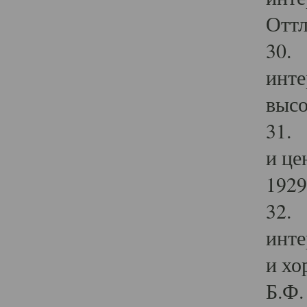
Оттл
30. 
инте
высо
31. 
и це
1929 
32. 
инте
и хо
Б.Ф. 