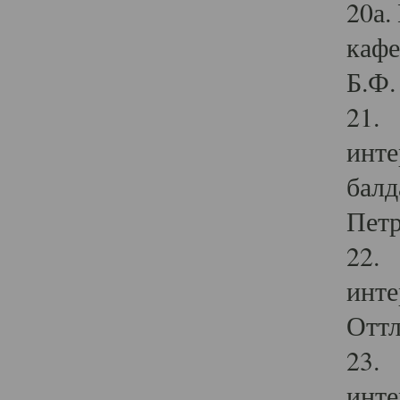
20а.
кафе
Б.Ф. 
21. 
инте
балд
Петр
22. 
инте
Оттл
23. 
инте