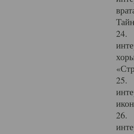
врат
Тайн
24. 
инте
хоры
«Стр
25. 
инте
икон
26. 
инте