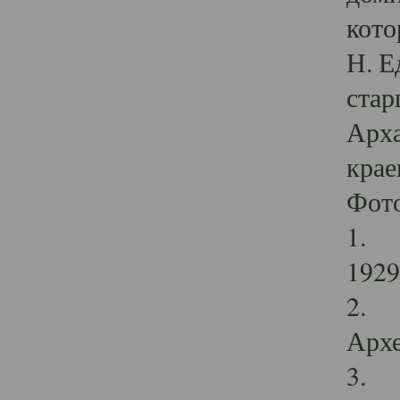
кото
Н. Е
стар
Арха
крае
Фот
1. С
1929 
2. Р
Архе
3. Ф