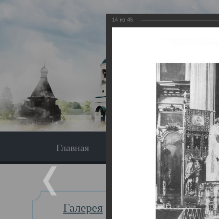
14
из
45
Главная
Экскурсия
Главная
Галерея