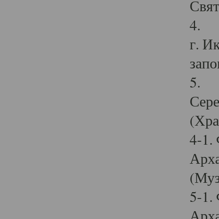
Свят
4. И
г. И
запо
5. И
Сере
(Хра
4-1.
Арха
(Муз
5-1.
Арха