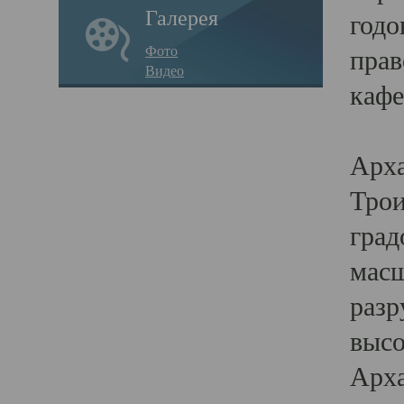
Галерея
годо
Фото
прав
Видео
кафе
Воз
Арха
Трои
град
масш
разр
высо
Арха