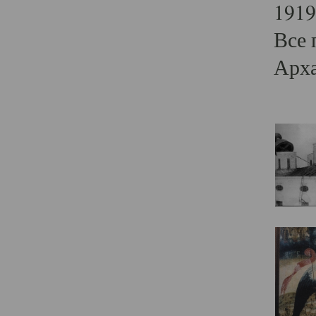
1919
Все 
Арха