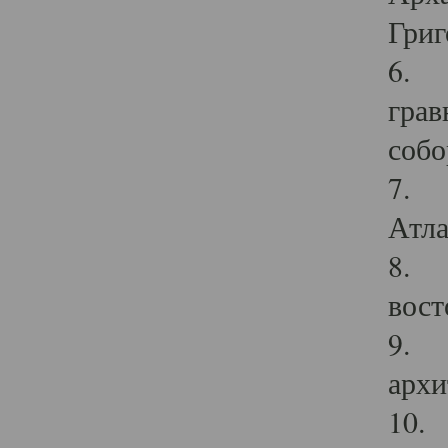
Григ
6. П
грав
собо
7. Г
Атла
8. С
вост
9. С
архи
10. 