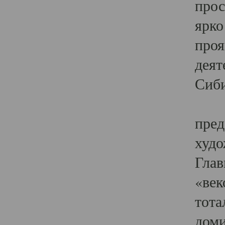
прос
ярко
проя
деят
Сиби
Одн
пред
худо
Глав
«век
тота
доми