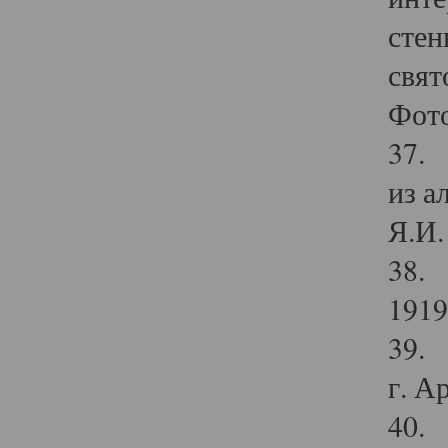
стен
свят
Фото
37. 
из а
Я.И. 
38. 
1919
39. 
г. А
40. 