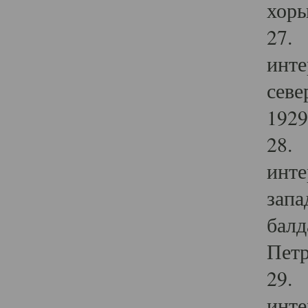
хоры
27. 
инте
севе
1929 
28. 
инте
запа
балд
Петр
29. 
инте