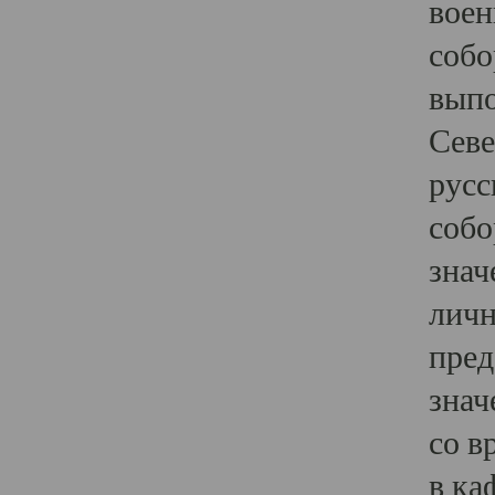
воен
собо
выпо
Севе
русс
собо
знач
личн
пред
знач
со в
в ка