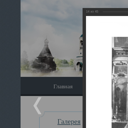
14
из
45
Главная
Экскурсия
Галерея