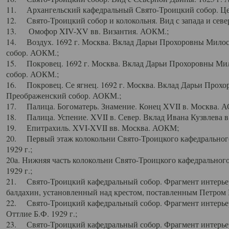
11. Архангельский кафедральный Свято-Троицкий собор. Цен
12. Свято-Троицкий собор и колокольня. Вид с запада и север
13. Омофор XIV-XV вв. Византия. АОКМ.;
14. Воздух. 1692 г. Москва. Вклад Дарьи Прохоровны Мило
собор. АОКМ.;
15. Покровец. 1692 г. Москва. Вклад Дарьи Прохоровны Ми
собор. АОКМ.;
16. Покровец. Се ягнец. 1692 г. Москва. Вклад Дарьи Прох
Преображенский собор. АОКМ.;
17. Палица. Богоматерь. Знамение. Конец XVII в. Москва. 
18. Палица. Успение. XVII в. Север. Вклад Ивана Кузвлева 
19. Епитрахиль. XVI-XVII вв. Москва. АОКМ;
20. Первый этаж колокольни Свято-Троицкого кафедрального
1929 г.;
20а. Нижняя часть колокольни Свято-Троицкого кафедрального
1929 г.;
21. Свято-Троицкий кафедральный собор. Фрагмент интерьер
балдахин, установленный над крестом, поставленным Петром I
22. Свято-Троицкий кафедральный собор. Фрагмент интерьер
Оттлие Б.Ф. 1929 г.;
23. Свято-Троицкий кафедральный собор. Фрагмент интерье