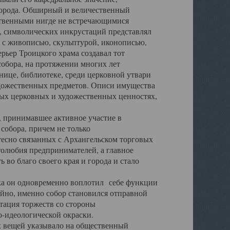
города. Обширный и величественный
ственными нигде не встречающимися
 символических инкрустаций представлял
 с живописью, скульптурой, иконописью,
ьер Троицкого храма создавал тот
обора, на протяжении многих лет
ице, библиотеке, среди церковной утвари
удожественных предметов. Описи имущества
ьных церковных и художественных ценностях,
, принимавшее активное участие в
собора, причем не только
 тесно связанных с Архангельском торговых
толюбия предпринимателей, а главное
во благо своего края и города и стало
 он одновременно воплотил себе функции
айно, именно собор становился отправной
тация торжеств со стороны
-идеологической окраски.
вещей указывало на общественный