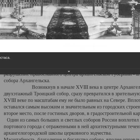
Свято-Троицкий собор
Свято-Троицкий собор Архангельска
23.12.2015
Сегодня мы можем говорить, что Архангельск в большей мере,
пострадал от целенаправленных систематических разрушений,
остаса.
выдающихся памятников архитектуры. Больше всего по старом
вызванная борьбой с религией, набравшая особую силу в конце
разрушение православного центра архангельской губернии - а
собора Архангельска.
Возникнув в начале XVIII века в центре Архангельск
двухэтажный Троицкий собор, сразу превратился в зрительну
XVIII веке по масштабам ему не было равных на Севере. Впл
оставался самым высоким и значительным из городских строе
второе место, после гостиных дворов, в градостроительной ка
Один из самых больших и светлых соборов России воплотил в
портового города с отраженными в ней архитектурными тече
архангелогородской школы церковного зодчества.
Масштабность, благолепие и богатство собора, вполне оправды