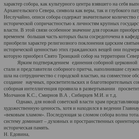
характер собора, как культурного центра взявшего на себя вы
Архангельского Севера, символа как веры, так и глубокого па
Неслучайно, описи собора содержат значительное количество п
исторической сопричастностью к личностям крупных государс
власти. В этой связи особенное значение для горожан приобре
временем большая часть которых была сосредоточена в кафедр
приобрели характер религиозного поклонения царским святыня
исторической ценностью этих гражданских вещей они подчер
которую приобрел Свято Троицкий собор на территории Север
Ярким подтверждением единения соборной церковной ис
стали и представители соборного притча, наполнившие служ
шла на сотрудничество с городской властью, на совместное о
создание научных, просветительских и благотворительных со
соборная интеллигенция проявила в развертывании просветит
Молчанов К.С., Смирнов В.А , Сибирцев М.И. и т.д.
Однако, для новой советской власти храм представляющи
художественную ценность, хотя и находился в ведении Главн
«вековым хламом». Последующая за сломом собора волна тотал
систему доминант – духовных и пространственных ориентиров,
историческая память.
Н. Едовина,