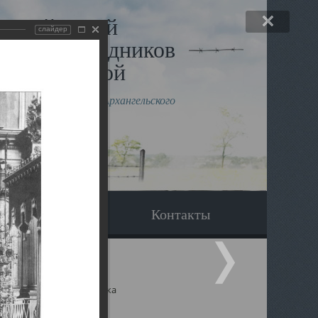
льный музей
слайдер
в и исповедников
рхангельской
влению митрополита Архангельского
горского Даниила
Вопрос-ответ
Контакты
ицкий собор Архангельска