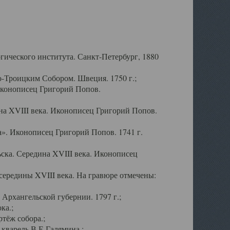
ического института. Санкт-Петербург, 1880
-Троицким Собором. Швеция. 1750 г.;
Иконописец Григорий Попов.
а XVIII века. Иконописец Григорий Попов.
». Иконописец Григорий Попов. 1741 г.
ска. Середина XVIII века. Иконописец
ередины XVIII века. На гравюре отмечены:
Архангельской губернии. 1797 г.;
ка.;
тёж собора.;
кварель В.Е.Галямина.;