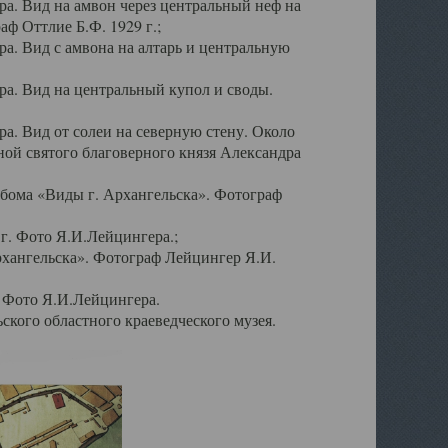
а. Вид на амвон через центральный неф на
аф Оттлие Б.Ф. 1929 г.;
. Вид с амвона на алтарь и центральную
а. Вид на центральный купол и своды.
. Вид от солеи на северную стену. Около
ой святого благоверного князя Александра
бома «Виды г. Архангельска». Фотограф
г. Фото Я.И.Лейцингера.;
рхангельска». Фотограф Лейцингер Я.И.
. Фото Я.И.Лейцингера.
кого областного краеведческого музея.