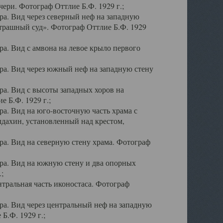
ери. Фотограф Оттлие Б.Ф. 1929 г.;
а. Вид через северный неф на западную
трашный суд». Фотограф Оттлие Б.Ф. 1929
. Вид с амвона на левое крыло первого
а. Вид через южный неф на западную стену
а. Вид с высоты западных хоров на
 Б.Ф. 1929 г.;
а. Вид на юго-восточную часть храма с
дахин, установленный над крестом,
а. Вид на северную стену храма. Фотограф
ра. Вид на южную стену и два опорных
;
тральная часть иконостаса. Фотограф
а. Вид через центральный неф на западную
Б.Ф. 1929 г.;