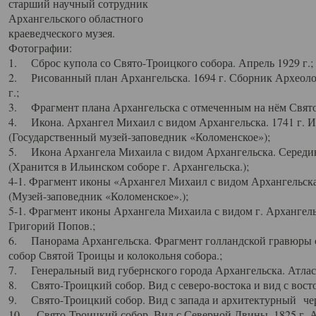
старший научный сотрудник
Архангельского областного
краеведческого музея.
Фотографии:
1. Сброс купола со Свято-Троицкого собора. Апрель 1929 г.;
2. Рисованный план Архангельска. 1694 г. Сборник Археолог
г.;
3. Фрагмент плана Архангельска с отмеченным на нём Свято
4. Икона. Архангел Михаил с видом Архангельска. 1741 г. 
(Государственный музей-заповедник «Коломенское»);
5. Икона Архангела Михаила с видом Архангельска. Середин
(Хранится в Ильинском соборе г. Архангельска.);
4-1. Фрагмент иконы «Архангел Михаил с видом Архангельска
(Музей-заповедник «Коломенское».);
5-1. Фрагмент иконы Архангела Михаила с видом г. Архангель
Григорий Попов.;
6. Панорама Архангельска. Фрагмент голландской гравюры с
собор Святой Троицы и колокольня собора.;
7. Генеральный вид губернского города Архангельска. Атлас 
8. Свято-Троицкий собор. Вид с северо-востока и вид с восто
9. Свято-Троицкий собор. Вид с запада и архитектурный чер
10. Свято-Троицкий собор. Вид с Северной Двины. 1825 г. А