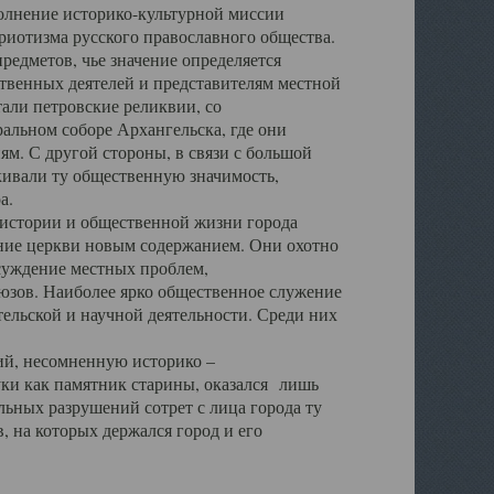
полнение историко-культурной миссии
триотизма русского православного общества.
редметов, чье значение определяется
твенных деятелей и представителям местной
тали петровские реликвии, со
альном соборе Архангельска, где они
м. С другой стороны, в связи с большой
кивали ту общественную значимость,
а.
тории и общественной жизни города
ение церкви новым содержанием. Они охотно
бсуждение местных проблем,
юзов. Наиболее ярко общественное служение
ельской и научной деятельности. Среди них
й, несомненную историко –
ауки как памятник старины, оказался лишь
ьных разрушений сотрет с лица города ту
 на которых держался город и его