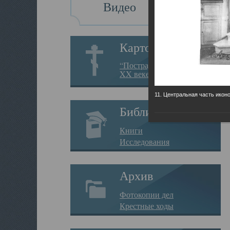
Видео
Картотека
“Пострадавшие за веру в
XX веке на Севере”
11. Центральная часть икон
Библиотека
Книги
Исследования
Архив
Фотокопии дел
Крестные ходы