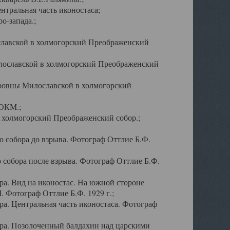
тральная часть иконостаса;
о-запада.;
славской в холмогорский Преображенский
лославской в холмогорский Преображенский
оровны Милославской в холмогорский
АОКМ.;
в холмогорский Преображенский собор.;
 собора до взрыва. Фотограф Оттлие Б.Ф.
 собора после взрыва. Фотограф Оттлие Б.Ф.
а. Вид на иконостас. На южной стороне
. Фотограф Оттлие Б.Ф. 1929 г.;
а. Центральная часть иконостаса. Фотограф
ра. Позолоченный балдахин над царскими