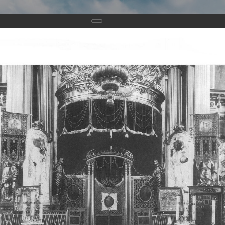
Виртуа
Новомученико
Земли А
Сайт создан по благосло
и Холмо
Наследники
Галерея
Главная
Галерея
Храмы-мученики Архангельска
Свято-Тро