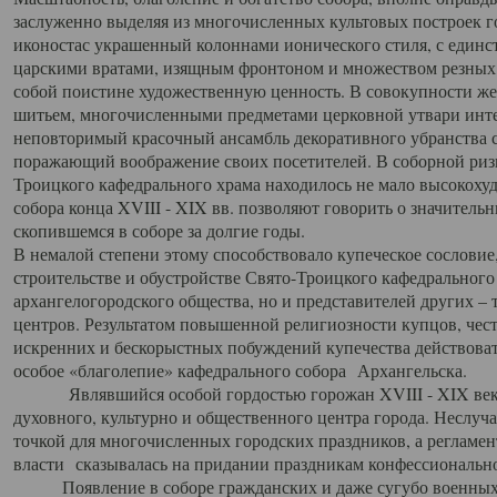
заслуженно выделяя из многочисленных культовых построек 
иконостас украшенный колоннами ионического стиля, с един
царскими вратами, изящным фронтоном и множеством резных,
собой поистине художественную ценность. В совокупности же
шитьем, многочисленными предметами церковной утвари интер
неповторимый красочный ансамбль декоративного убранства с
поражающий воображение своих посетителей. В соборной ризн
Троицкого кафедрального храма находилось не мало высокох
собора конца XVIII - XIX вв. позволяют говорить о значител
скопившемся в соборе за долгие годы.
В немалой степени этому способствовало купеческое сословие
строительстве и обустройстве Свято-Троицкого кафедрального 
архангелогородского общества, но и представителей других –
центров. Результатом повышенной религиозности купцов, чес
искренних и бескорыстных побуждений купечества действовать 
особое «благолепие» кафедрального собора Архангельска.
Являвшийся особой гордостью горожан XVIII - XIX века
духовного, культурно и общественного центра города. Неслуч
точкой для многочисленных городских праздников, а регламен
власти сказывалась на придании праздникам конфессионально
Появление в соборе гражданских и даже сугубо военных 