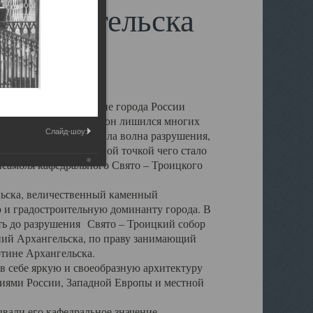
 Архангельска
 чем другие губернские города России
 в результате которых он лишился многих
Слайд-шоу:
у Архангельску ударила волна разрушения,
 20 –х годов. Отправной точкой чего стало
нсамбля кафедрального Свято – Троицкого
а, величественный каменный
ю и градостроительную доминанту города. В
оть до разрушения Свято – Троицкий собор
ний Архангельска, по праву занимающий
ртине Архангельска.
 себе яркую и своеобразную архитектуру
ниями России, Западной Европы и местной
вали его кафедральное значение,