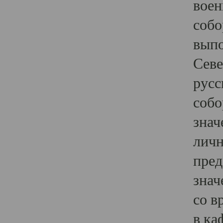
воен
собо
выпо
Севе
русс
собо
знач
личн
пред
знач
со в
в ка