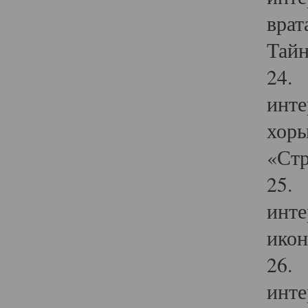
врат
Тайн
24. 
инте
хоры
«Стр
25. 
инте
икон
26. 
инте