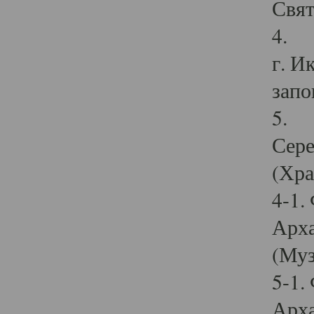
Свят
4. И
г. И
запо
5. И
Сере
(Хра
4-1.
Арха
(Муз
5-1.
Арха