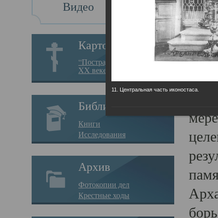
Видео
Св
Картотека
Свя
“Пострадавшие за веру в
XX веке на Севере”
23.12.
11. Центральная часть иконостаса.
Сего
Библиотека
мере
Книги
целе
Исследования
резу
Архив
памя
Фотокопии дел
Арха
Крестные ходы
борь