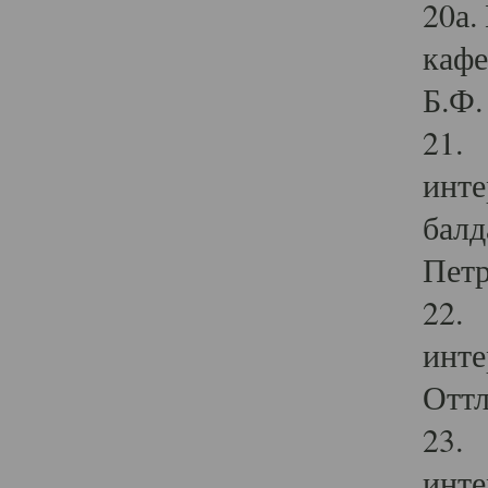
20а.
кафе
Б.Ф. 
21. 
инте
балд
Петр
22. 
инте
Оттл
23. 
инте