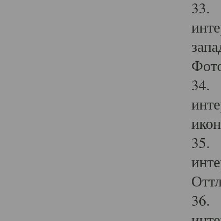
33. 
инте
запа
Фото
34. 
инте
икон
35. 
инте
Оттл
36. 
инте