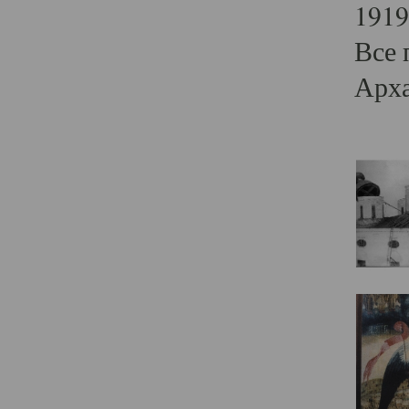
1919
Все 
Арха