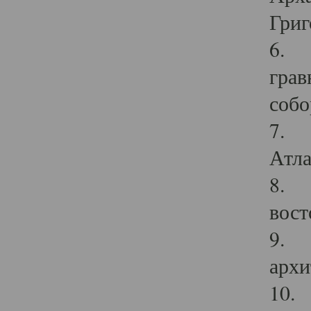
Григ
6. П
грав
собо
7. Г
Атла
8. С
вост
9. С
архи
10. 