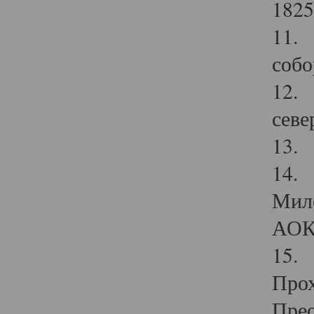
1825
11.
собо
12. 
севе
13.
14. 
Мило
АОК
15. 
Прох
Прео