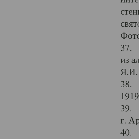
стен
свят
Фото
37. 
из а
Я.И. 
38. 
1919
39. 
г. А
40. 