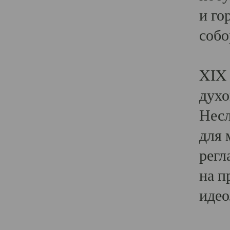
и го
собо
Явл
XIX 
духо
Несл
для 
регл
на п
идео
Поя