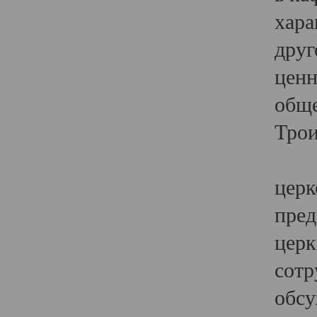
хара
друг
ценн
обще
Трои
Ярк
церк
пред
церк
сотр
обсу