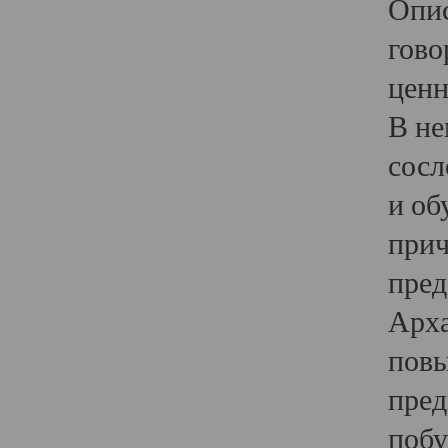
Опис
гово
ценн
В не
сосл
и об
прич
пред
Арха
повы
пред
побу