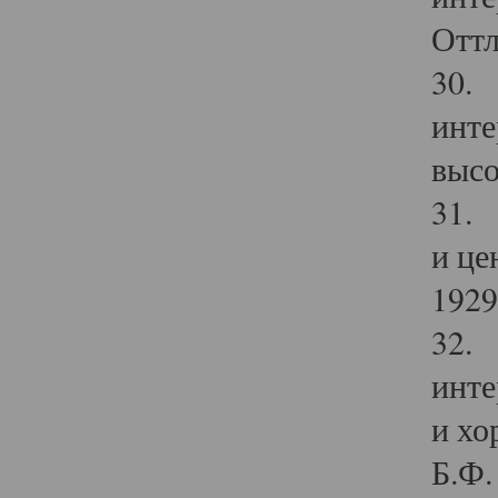
Оттл
30. 
инте
высо
31. 
и це
1929 
32. 
инте
и хо
Б.Ф. 