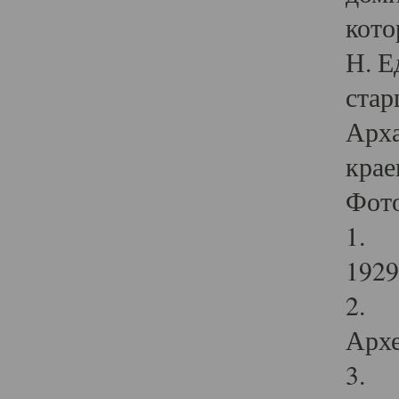
кото
Н. Е
стар
Арха
крае
Фот
1. С
1929 
2. Р
Архе
3. Ф