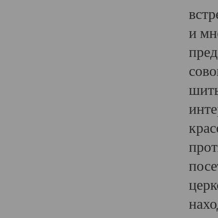
встр
и мн
пред
сово
шить
инте
крас
прот
посе
церк
нахо