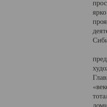
прос
ярко
проя
деят
Сиби
Одн
пред
худо
Глав
«век
тота
доми