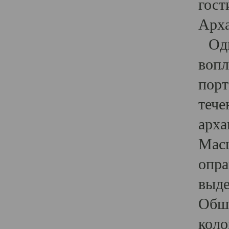
гост
Арха
Один
вопл
порт
тече
арха
Масш
опра
выде
Обши
коло