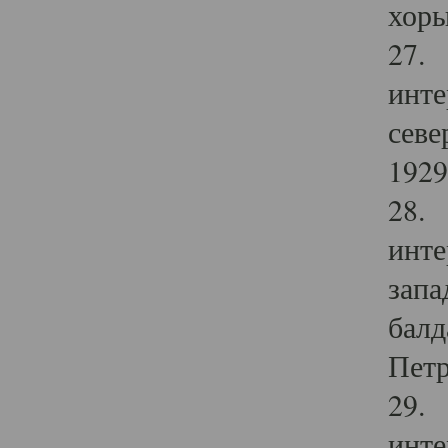
хоры
27. 
инте
севе
1929 
28. 
инте
запа
балд
Петр
29. 
инте