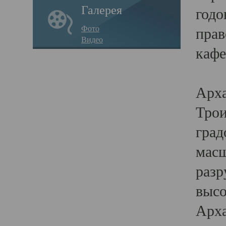
Галерея
годо
Фото
прав
Видео
кафе
Воз
Арха
Трои
град
масш
разр
высо
Арха