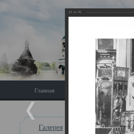
14
из
45
Главная
Экскурсия
Главная
Галерея