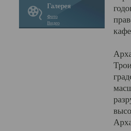
Галерея
годо
Фото
прав
Видео
кафе
Воз
Арха
Трои
град
масш
разр
высо
Арха