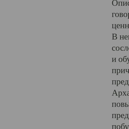
Опис
гово
ценн
В не
сосл
и об
прич
пред
Арха
повы
пред
побу