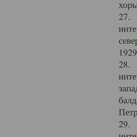
хоры
27. 
инте
севе
1929 
28. 
инте
запа
балд
Петр
29. 
инте