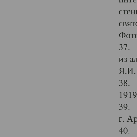
стен
свят
Фото
37. 
из а
Я.И. 
38. 
1919
39. 
г. А
40. 