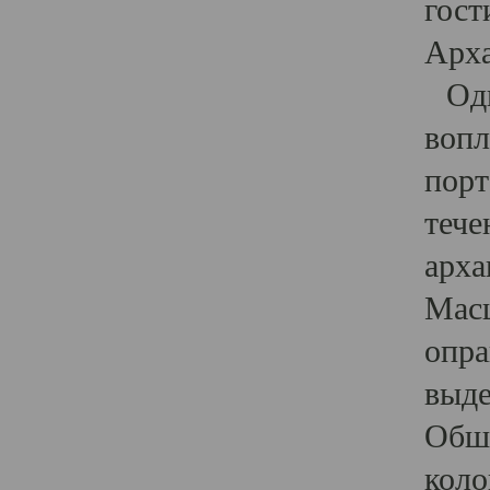
гост
Арха
Один
вопл
порт
тече
арха
Масш
опра
выде
Обши
коло