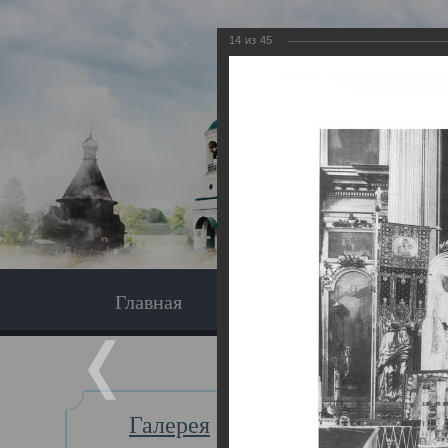
14
из
45
Главная
Экскурсия
Главная
Галерея