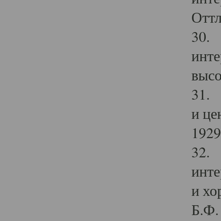
Оттл
30. 
инте
высо
31. 
и це
1929 
32. 
инте
и хо
Б.Ф. 