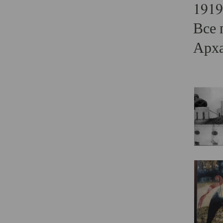
1919
Все 
Арха