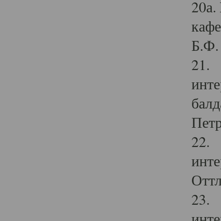
20а.
кафе
Б.Ф. 
21. 
инте
балд
Петр
22. 
инте
Оттл
23. 
инте