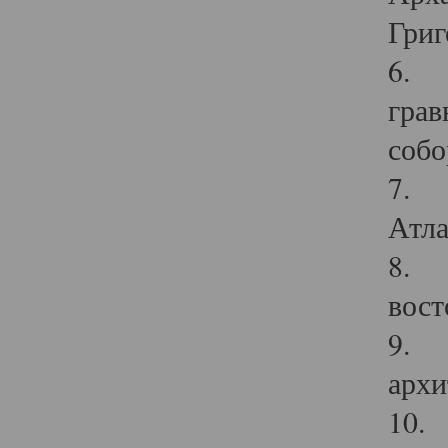
Григ
6. П
грав
собо
7. Г
Атла
8. С
вост
9. С
архи
10. 