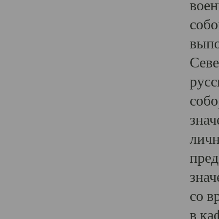
воен
собо
выпо
Севе
русс
собо
знач
личн
пред
знач
со в
в ка