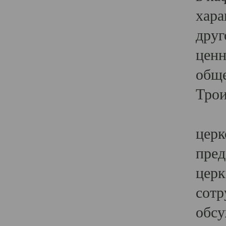
хара
друг
ценн
обще
Трои
Ярк
церк
пред
церк
сотр
обсу