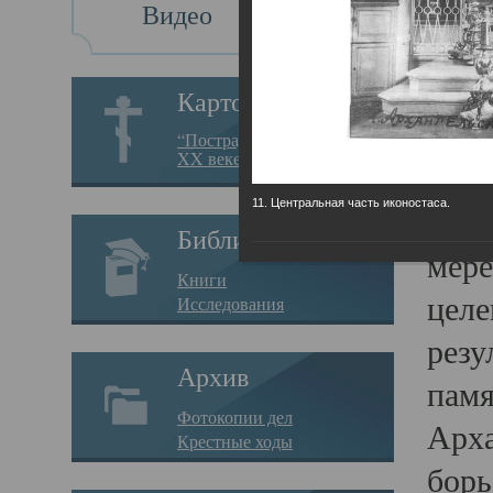
Видео
Св
Картотека
Свя
“Пострадавшие за веру в
XX веке на Севере”
23.12.
11. Центральная часть иконостаса.
Сего
Библиотека
мере
Книги
целе
Исследования
резу
Архив
памя
Фотокопии дел
Арха
Крестные ходы
борь