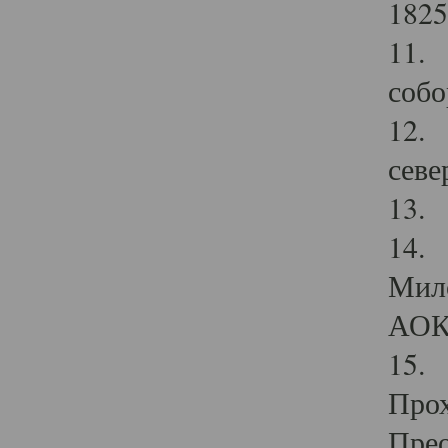
1825
11.
собо
12. 
севе
13.
14. 
Мило
АОК
15. 
Прох
Прео