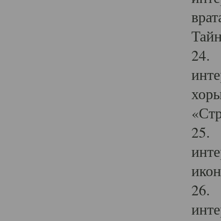
врат
Тайн
24. 
инте
хоры
«Стр
25. 
инте
икон
26. 
инте