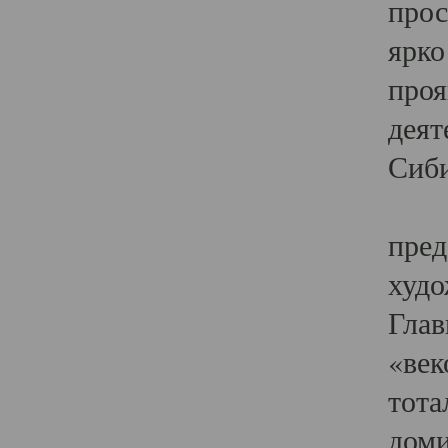
прос
ярко
проя
деят
Сиби
Одн
пред
худо
Глав
«век
тота
доми