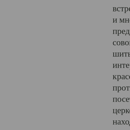
встр
и мн
пред
сово
шить
инте
крас
прот
посе
церк
нахо