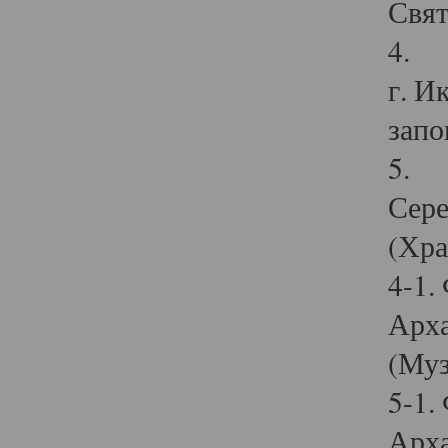
Свят
4. И
г. И
запо
5. И
Сере
(Хра
4-1.
Арха
(Муз
5-1.
Арха