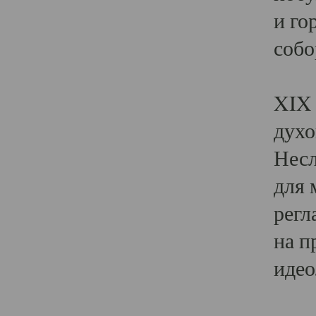
и го
собо
Явл
XIX 
духо
Несл
для 
регл
на п
идео
Поя