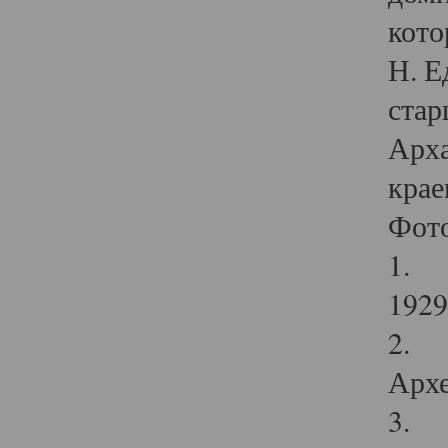
кото
Н. Е
стар
Арха
крае
Фот
1. С
1929 
2. Р
Архе
3. Ф