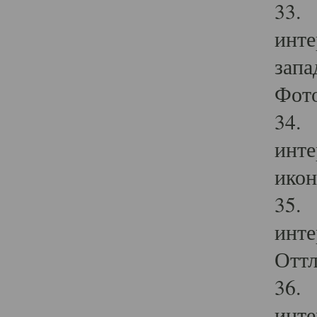
33. 
инте
запа
Фото
34. 
инте
икон
35. 
инте
Оттл
36. 
инте