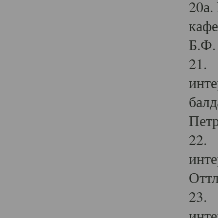
20а.
кафе
Б.Ф. 
21. 
инте
балд
Петр
22. 
инте
Оттл
23. 
инте