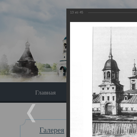
13
из
45
Главная
Экскурсия
Главная
Галерея