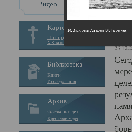
Видео
Св
Картотека
10. Вид с реки. Акварель В.Е.Галямина.
Свя
“Пострадавшие за веру в
XX веке на Севере”
23.12.
Сего
Библиотека
мере
Книги
целе
Исследования
резу
Архив
памя
Фотокопии дел
Арха
Крестные ходы
борь