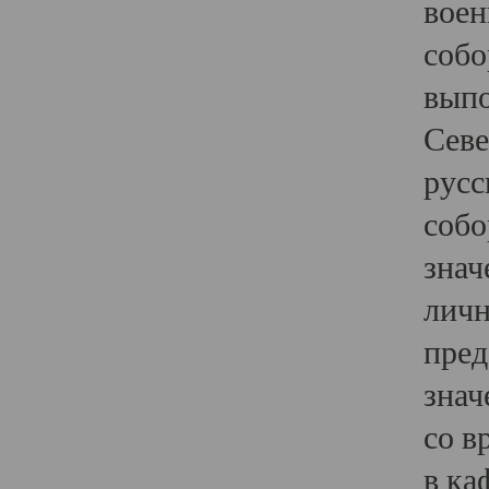
воен
собо
выпо
Севе
русс
собо
знач
личн
пред
знач
со в
в ка