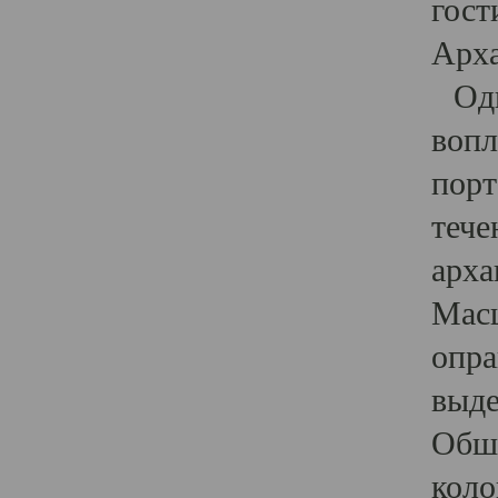
гост
Арха
Один
вопл
порт
тече
арха
Масш
опра
выде
Обши
коло