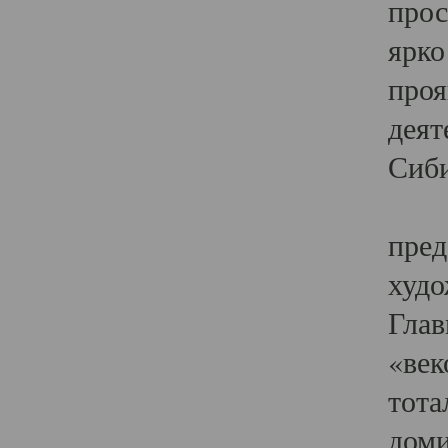
прос
ярко
проя
деят
Сиби
Одн
пред
худо
Глав
«век
тота
доми