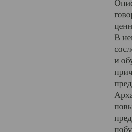
Опис
гово
ценн
В не
сосл
и об
прич
пред
Арха
повы
пред
побу