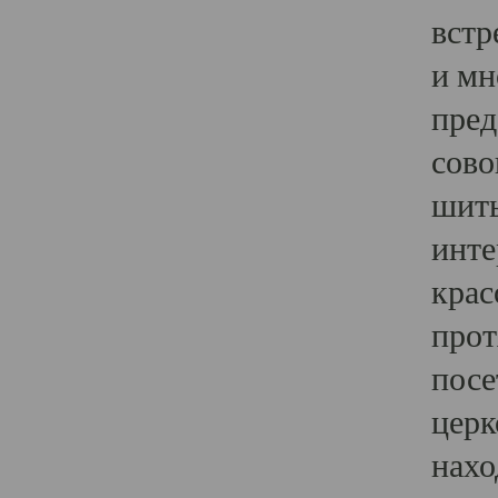
встр
и мн
пред
сово
шить
инте
крас
прот
посе
церк
нахо