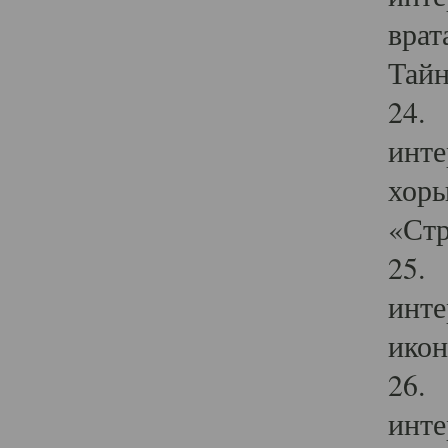
врат
Тайн
24. 
инте
хоры
«Стр
25. 
инте
икон
26. 
инте