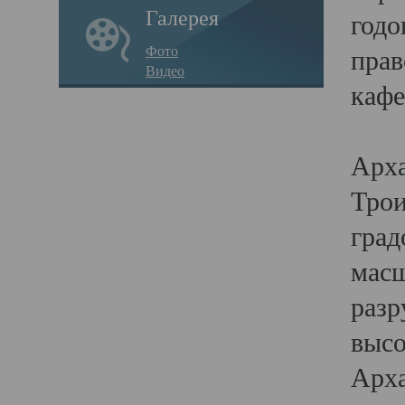
Галерея
годо
Фото
прав
Видео
кафе
Воз
Арха
Трои
град
масш
разр
высо
Арха