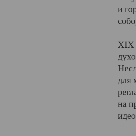
и го
собо
Явл
XIX 
духо
Несл
для 
регл
на п
идео
Поя