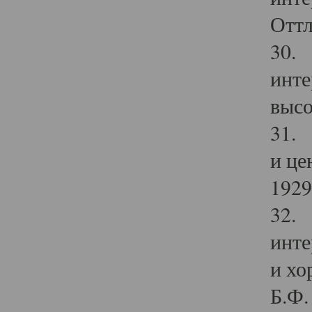
Оттл
30. 
инте
высо
31. 
и це
1929 
32. 
инте
и хо
Б.Ф. 