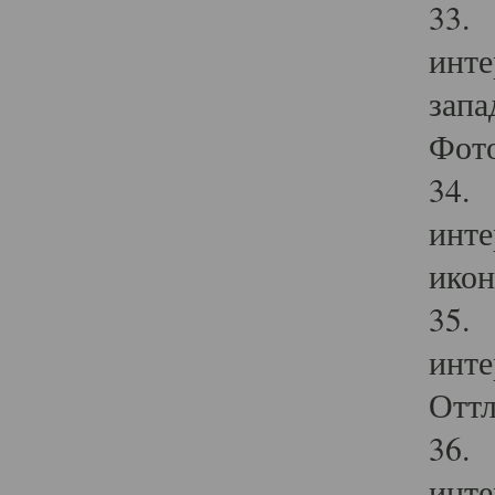
33. 
инте
запа
Фото
34. 
инте
икон
35. 
инте
Оттл
36. 
инте