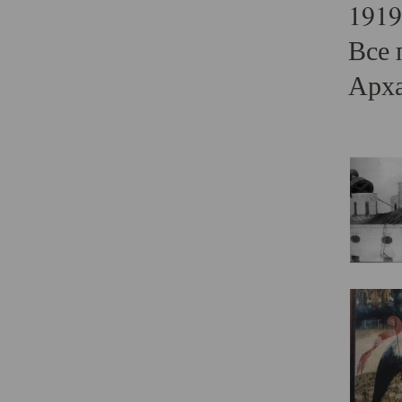
1919
Все 
Арха