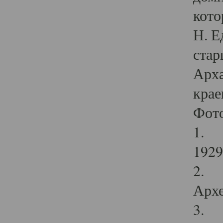
кото
Н. Е
стар
Арха
крае
Фот
1. С
1929 
2. Р
Архе
3. Ф