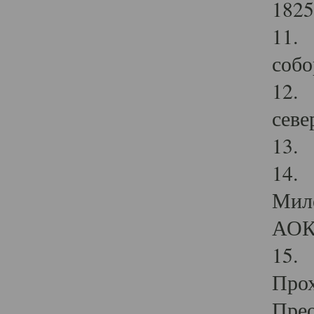
1825
11.
собо
12. 
севе
13.
14. 
Мило
АОК
15. 
Прох
Прео