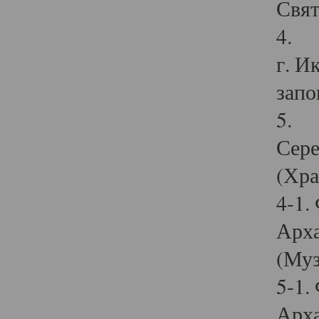
Свят
4. И
г. И
запо
5. И
Сере
(Хра
4-1.
Арха
(Муз
5-1.
Арха