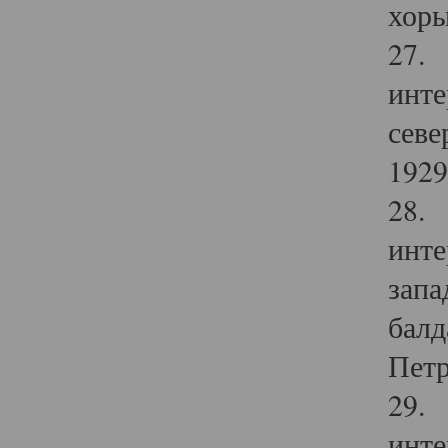
хоры
27. 
инте
севе
1929 
28. 
инте
запа
балд
Петр
29. 
инте