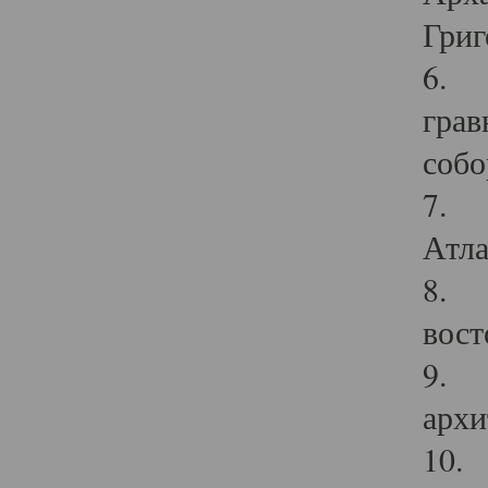
Григ
6. П
грав
собо
7. Г
Атла
8. С
вост
9. С
архи
10. 