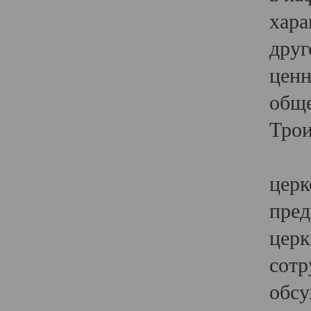
хара
друг
ценн
обще
Трои
Ярк
церк
пред
церк
сотр
обсу