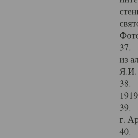
стен
свят
Фото
37. 
из а
Я.И. 
38. 
1919
39. 
г. А
40. 