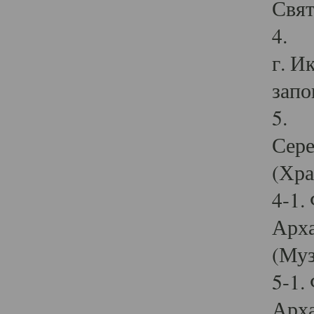
Свят
4. И
г. И
запо
5. И
Сере
(Хра
4-1.
Арха
(Муз
5-1.
Арха