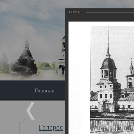
13
из
45
Главная
Экскурсия
Главная
Галерея