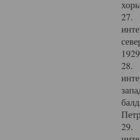
хоры
27. 
инте
севе
1929 
28. 
инте
запа
балд
Петр
29. 
инте