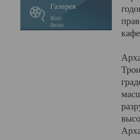
Галерея
годо
Фото
прав
Видео
кафе
Воз
Арха
Трои
град
масш
разр
высо
Арха