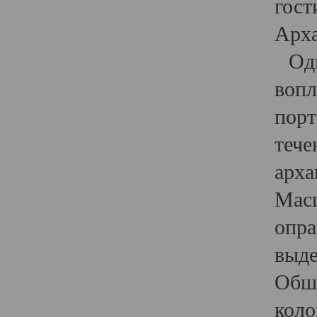
гост
Арха
Один
вопл
порт
тече
арха
Масш
опра
выде
Обши
коло