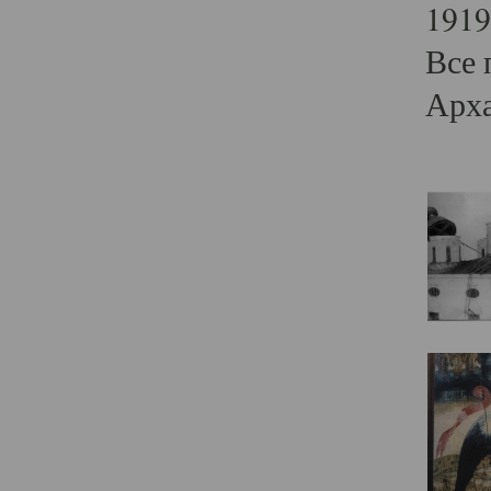
1919
Все 
Арха