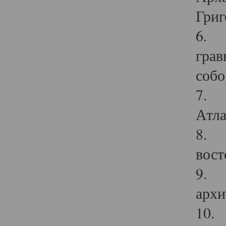
Григ
6. П
грав
собо
7. Г
Атла
8. С
вост
9. С
архи
10. 