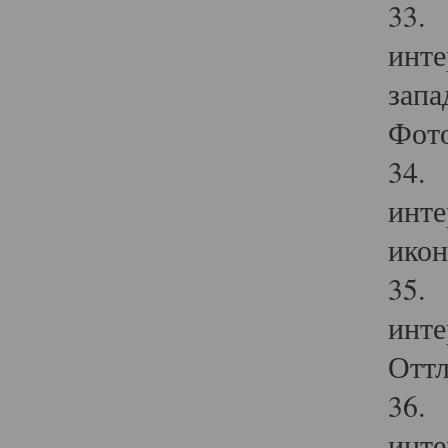
33. 
инте
запа
Фото
34. 
инте
икон
35. 
инте
Оттл
36. 
инте