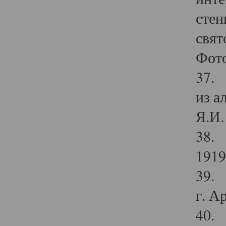
стен
свят
Фото
37. 
из а
Я.И. 
38. 
1919
39. 
г. А
40. 