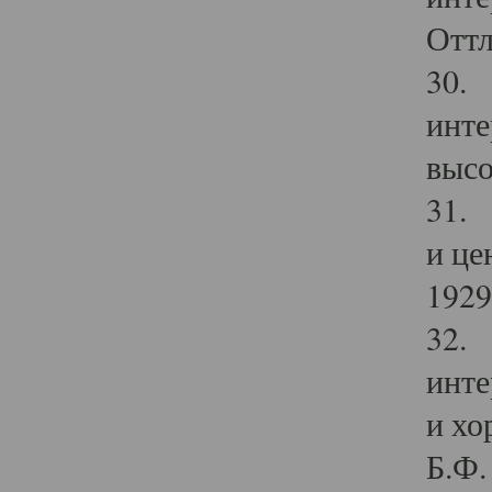
Оттл
30. 
инте
высо
31. 
и це
1929 
32. 
инте
и хо
Б.Ф. 