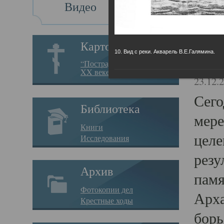
Видео
Св
Картотека
10. Вид с реки. Акварель В.Е.Галямина.
Свя
“Пострадавшие за веру в
XX веке на Севере”
23.12.
Сего
Библиотека
мере
Книги
целе
Исследования
резу
Архив
памя
Фотокопии дел
Арха
Крестные ходы
борь