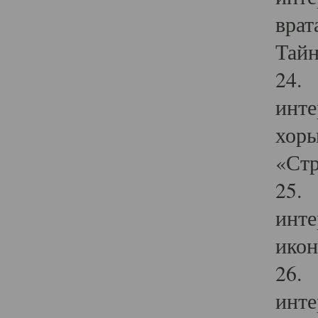
врат
Тайн
24. 
инте
хоры
«Стр
25. 
инте
икон
26. 
инте