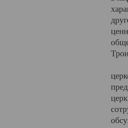
хара
друг
ценн
обще
Трои
Ярк
церк
пред
церк
сотр
обсу