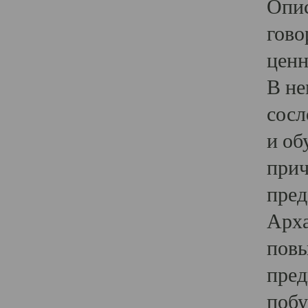
Опис
гово
ценн
В не
сосл
и об
прич
пред
Арха
повы
пред
побу