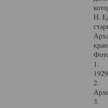
кото
Н. Е
стар
Арха
крае
Фот
1. С
1929 
2. Р
Архе
3. Ф