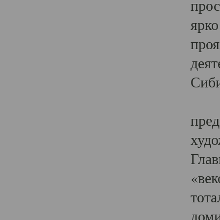
прос
ярко
проя
деят
Сиби
Одн
пред
худо
Глав
«век
тота
доми