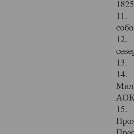
1825
11.
собо
12. 
севе
13.
14. 
Мило
АОК
15. 
Прох
Прео