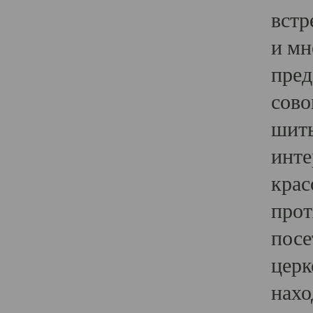
встр
и мн
пред
сово
шить
инте
крас
прот
посе
церк
нахо