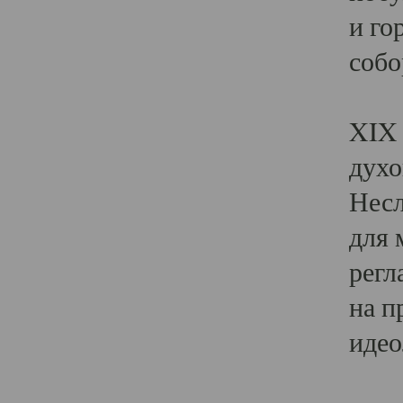
и го
собо
Явл
XIX 
духо
Несл
для 
регл
на п
идео
Поя