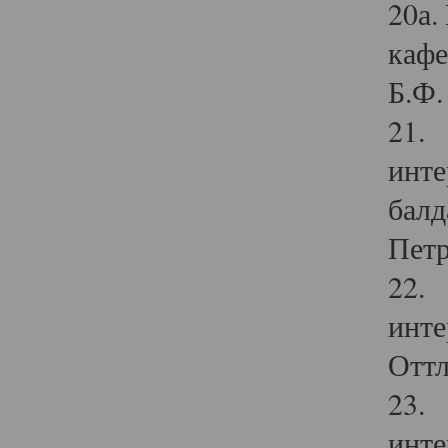
20а.
кафе
Б.Ф. 
21. 
инте
балд
Петр
22. 
инте
Оттл
23. 
инте