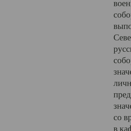
воен
собо
выпо
Севе
русс
собо
знач
личн
пред
знач
со в
в ка