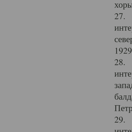
хоры
27. 
инте
севе
1929 
28. 
инте
запа
балд
Петр
29. 
инте