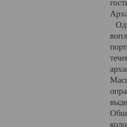
гост
Арха
Один
вопл
порт
тече
арха
Масш
опра
выде
Обши
коло