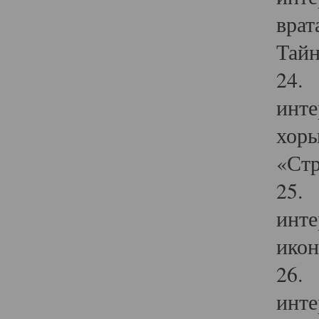
врат
Тайн
24. 
инте
хоры
«Стр
25. 
инте
икон
26. 
инте