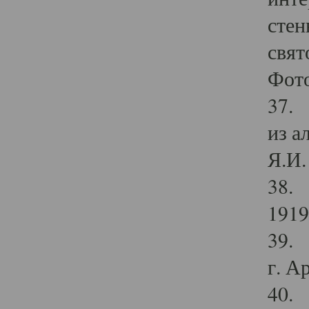
стен
свят
Фото
37. 
из а
Я.И. 
38. 
1919
39. 
г. А
40. 