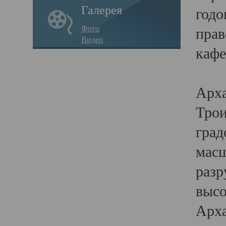
Галерея
годо
Фото
прав
Видео
кафе
Воз
Арха
Трои
град
масш
разр
высо
Арха