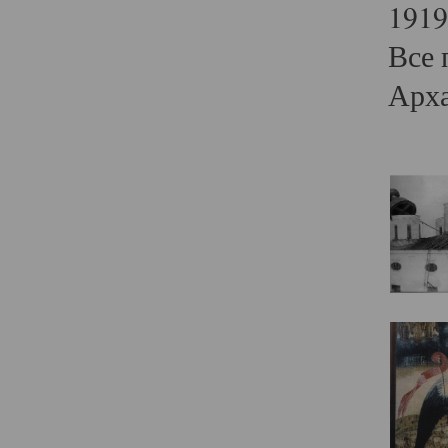
1919
Все 
Арха