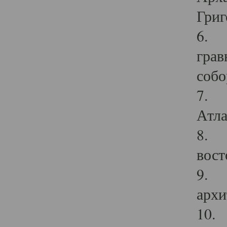
Григ
6. П
грав
собо
7. Г
Атла
8. С
вост
9. С
архи
10. 