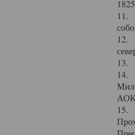
1825
11.
собо
12. 
севе
13.
14. 
Мило
АОК
15. 
Прох
Прео