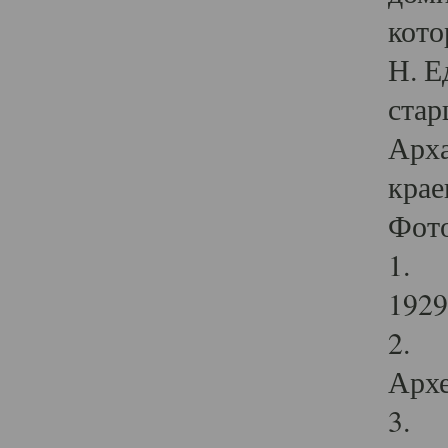
кото
Н. Е
стар
Арха
крае
Фот
1. С
1929 
2. Р
Архе
3. Ф