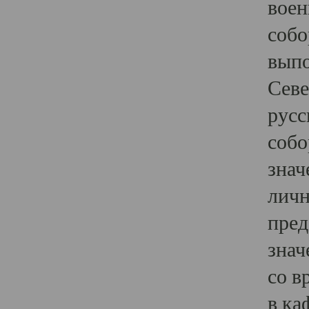
воен
собо
выпо
Севе
русс
собо
знач
личн
пред
знач
со в
в ка