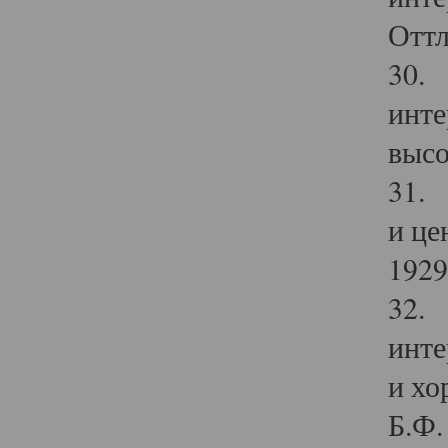
Оттл
30. 
инте
высо
31. 
и це
1929 
32. 
инте
и хо
Б.Ф. 