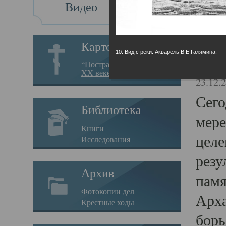
Видео
Св
Картотека
10. Вид с реки. Акварель В.Е.Галямина.
Свя
“Пострадавшие за веру в
XX веке на Севере”
23.12.
Сего
Библиотека
мере
Книги
целе
Исследования
резу
Архив
памя
Фотокопии дел
Арха
Крестные ходы
борь