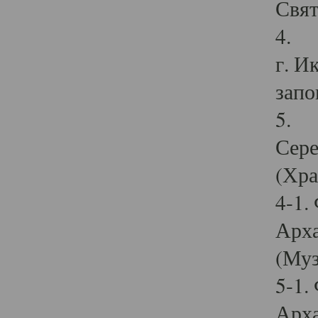
Свят
4. И
г. И
запо
5. И
Сере
(Хра
4-1.
Арха
(Муз
5-1.
Арха