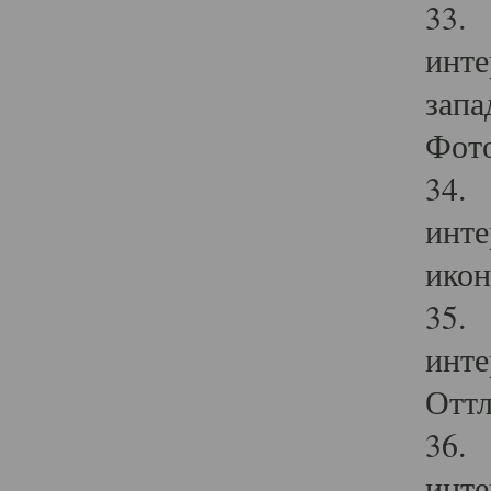
33. 
инте
запа
Фото
34. 
инте
икон
35. 
инте
Оттл
36. 
инте