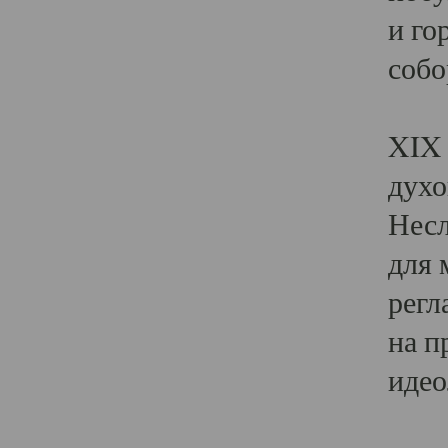
и го
собо
Явл
XIX 
духо
Несл
для 
регл
на п
идео
Поя