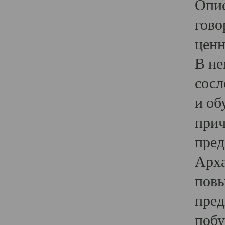
Опис
гово
ценн
В не
сосл
и об
прич
пред
Арха
повы
пред
побу