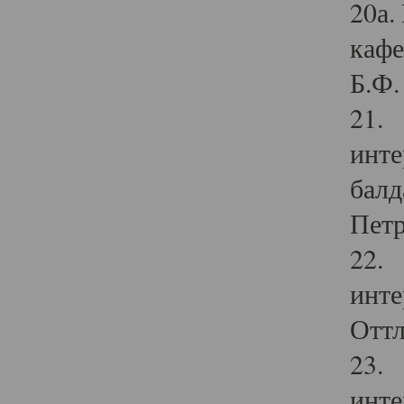
20а.
кафе
Б.Ф. 
21. 
инте
балд
Петр
22. 
инте
Оттл
23. 
инте