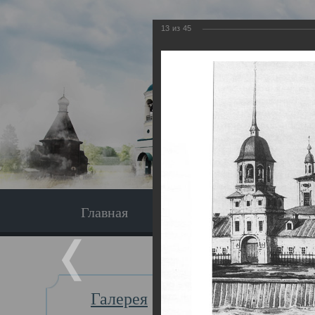
13
из
45
Главная
Экскурсия
Главная
Галерея