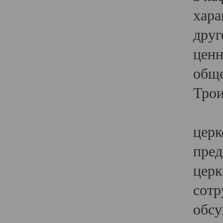
хара
друг
ценн
обще
Трои
Ярк
церк
пред
церк
сотр
обсу