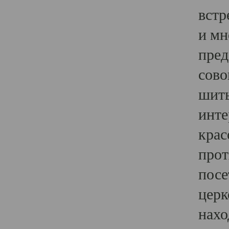
встр
и мн
пред
сово
шить
инте
крас
прот
посе
церк
нахо