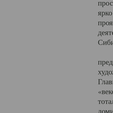
прос
ярко
проя
деят
Сиби
Одн
пред
худо
Глав
«век
тота
доми