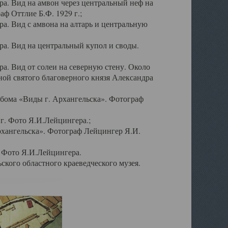
а. Вид на амвон через центральный неф на
аф Оттлие Б.Ф. 1929 г.;
. Вид с амвона на алтарь и центральную
а. Вид на центральный купол и своды.
. Вид от солеи на северную стену. Около
ой святого благоверного князя Александра
бома «Виды г. Архангельска». Фотограф
г. Фото Я.И.Лейцингера.;
рхангельска». Фотограф Лейцингер Я.И.
. Фото Я.И.Лейцингера.
кого областного краеведческого музея.