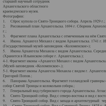
старший научный сотрудник
Архангельского областного
краеведческого музея.
Фотографии:
1. Сброс купола со Свято-Троицкого собора. Апрель 1929 г.;
2. Рисованный план Архангельска. 1694 г. Сборник Археолог
г.;
3. Фрагмент плана Архангельска с отмеченным на нём Свято
4. Икона. Архангел Михаил с видом Архангельска. 1741 г. 
(Государственный музей-заповедник «Коломенское»);
5. Икона Архангела Михаила с видом Архангельска. Середин
(Хранится в Ильинском соборе г. Архангельска.);
4-1. Фрагмент иконы «Архангел Михаил с видом Архангельска
(Музей-заповедник «Коломенское».);
5-1. Фрагмент иконы Архангела Михаила с видом г. Архангель
Григорий Попов.;
6. Панорама Архангельска. Фрагмент голландской гравюры с
собор Святой Троицы и колокольня собора.;
7. Генеральный вид губернского города Архангельска. Атлас 
8. Свято-Троицкий собор. Вид с северо-востока и вид с восто
9. Свято-Троицкий собор. Вид с запада и архитектурный чер
10. Свято-Троицкий собор. Вид с Северной Двины. 1825 г. А