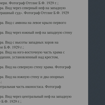
ери. Фотограф Оттлие Б.Ф. 1929 г.;
а. Вид через северный неф на западную
трашный суд». Фотограф Оттлие Б.Ф. 1929
. Вид с амвона на левое крыло первого
а. Вид через южный неф на западную стену
а. Вид с высоты западных хоров на
 Б.Ф. 1929 г.;
а. Вид на юго-восточную часть храма с
дахин, установленный над крестом,
а. Вид на северную стену храма. Фотограф
ра. Вид на южную стену и два опорных
;
тральная часть иконостаса. Фотограф
а. Вид через центральный неф на западную
Б.Ф. 1929 г.;