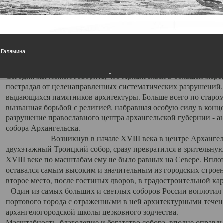
Свято-Троицкий собор
Свято-Троицкий собор Архангельска
Е.Галямина.
23.12.2015
Сегодня мы можем говорить, что Архангельск в большей мере,
пострадал от целенаправленных систематических разрушений,
выдающихся памятников архитектуры. Больше всего по старом
вызванная борьбой с религией, набравшая особую силу в конце
разрушение православного центра архангельской губернии - а
собора Архангельска.
Возникнув в начале XVIII века в центре Архангельск
двухэтажный Троицкий собор, сразу превратился в зрительну
XVIII веке по масштабам ему не было равных на Севере. Впл
оставался самым высоким и значительным из городских строе
второе место, после гостиных дворов, в градостроительной ка
Один из самых больших и светлых соборов России воплотил в
портового города с отраженными в ней архитектурными тече
архангелогородской школы церковного зодчества.
Масштабность, благолепие и богатство собора, вполне оправды