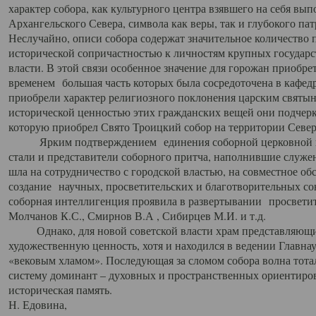
характер собора, как культурного центра взявшего на себя вы
Архангельского Севера, символа как веры, так и глубокого па
Неслучайно, описи собора содержат значительное количество п
исторической сопричастностью к личностям крупных государс
власти. В этой связи особенное значение для горожан приобре
временем большая часть которых была сосредоточена в кафедр
приобрели характер религиозного поклонения царским святыня
исторической ценностью этих гражданских вещей они подчер
которую приобрел Свято Троицкий собор на территории Север
Ярким подтверждением единения соборной церковной ис
стали и представители соборного притча, наполнившие служ
шла на сотрудничество с городской властью, на совместное о
создание научных, просветительских и благотворительных со
соборная интеллигенция проявила в развертывании просветит
Молчанов К.С., Смирнов В.А , Сибирцев М.И. и т.д.
Однако, для новой советской власти храм представляющи
художественную ценность, хотя и находился в ведении Главн
«вековым хламом». Последующая за сломом собора волна тотал
систему доминант – духовных и пространственных ориентиров,
историческая память.
Н. Едовина,