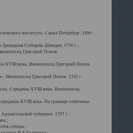
ического института. Санкт-Петербург, 1880
-Троицким Собором. Швеция. 1750 г.;
Иконописец Григорий Попов.
а XVIII века. Иконописец Григорий Попов.
». Иконописец Григорий Попов. 1741 г.
ска. Середина XVIII века. Иконописец
ередины XVIII века. На гравюре отмечены:
Архангельской губернии. 1797 г.;
ка.;
тёж собора.;
кварель В.Е.Галямина.;