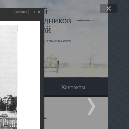
льный музей
слайдер
в и исповедников
рхангельской
влению митрополита Архангельского
горского Даниила
Вопрос-ответ
Контакты
ицкий собор Архангельска