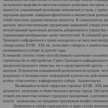
заслуженно выделяя из многочисленных культовых построек 
иконостас украшенный колоннами ионического стиля, с един
царскими вратами, изящным фронтоном и множеством резных,
собой поистине художественную ценность. В совокупности же
шитьем, многочисленными предметами церковной утвари интер
неповторимый красочный ансамбль декоративного убранства с
поражающий воображение своих посетителей. В соборной ризн
Троицкого кафедрального храма находилось не мало высокох
собора конца XVIII - XIX вв. позволяют говорить о значител
скопившемся в соборе за долгие годы.
В немалой степени этому способствовало купеческое сословие
строительстве и обустройстве Свято-Троицкого кафедрального 
архангелогородского общества, но и представителей других –
центров. Результатом повышенной религиозности купцов, чес
искренних и бескорыстных побуждений купечества действовать 
особое «благолепие» кафедрального собора Архангельска.
Являвшийся особой гордостью горожан XVIII - XIX века
духовного, культурно и общественного центра города. Неслуч
точкой для многочисленных городских праздников, а регламен
власти сказывалась на придании праздникам конфессионально
Появление в соборе гражданских и даже сугубо военных 