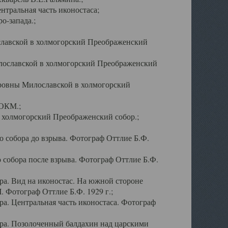
тральная часть иконостаса;
о-запада.;
славской в холмогорский Преображенский
лославской в холмогорский Преображенский
оровны Милославской в холмогорский
АОКМ.;
в холмогорский Преображенский собор.;
 собора до взрыва. Фотограф Оттлие Б.Ф.
 собора после взрыва. Фотограф Оттлие Б.Ф.
а. Вид на иконостас. На южной стороне
. Фотограф Оттлие Б.Ф. 1929 г.;
а. Центральная часть иконостаса. Фотограф
ра. Позолоченный балдахин над царскими