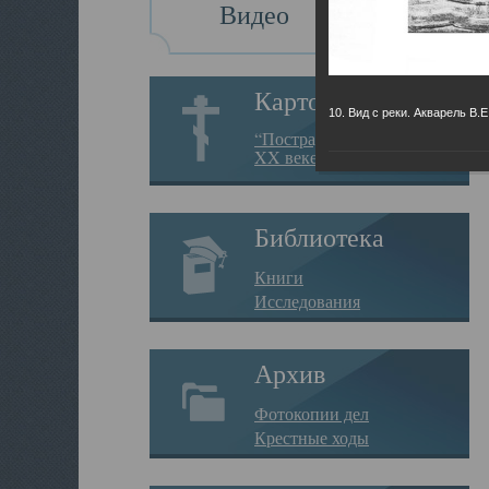
Видео
Картотека
10. Вид с реки. Акварель В.
“Пострадавшие за веру в
XX веке на Севере”
Библиотека
Книги
Исследования
Архив
Фотокопии дел
Крестные ходы