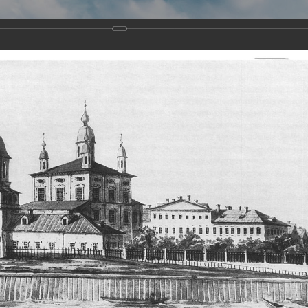
Виртуа
Новомученико
Земли А
Сайт создан по благосло
и Холмо
Наследники
Галерея
Главная
Галерея
Храмы-мученики Архангельска
Свято-Тро