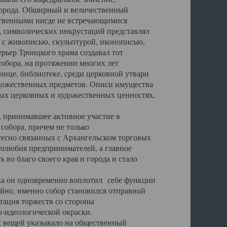
города. Обширный и величественный
ственными нигде не встречающимися
 символических инкрустаций представлял
 с живописью, скульптурой, иконописью,
ьер Троицкого храма создавал тот
обора, на протяжении многих лет
ице, библиотеке, среди церковной утвари
удожественных предметов. Описи имущества
ьных церковных и художественных ценностях,
, принимавшее активное участие в
собора, причем не только
 тесно связанных с Архангельском торговых
толюбия предпринимателей, а главное
во благо своего края и города и стало
 он одновременно воплотил себе функции
айно, именно собор становился отправной
тация торжеств со стороны
-идеологической окраски.
вещей указывало на общественный