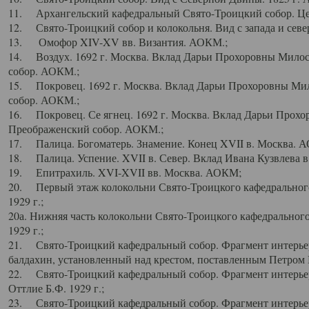
11. Архангельский кафедральный Свято-Троицкий собор. Цен
12. Свято-Троицкий собор и колокольня. Вид с запада и север
13. Омофор XIV-XV вв. Византия. АОКМ.;
14. Воздух. 1692 г. Москва. Вклад Дарьи Прохоровны Мило
собор. АОКМ.;
15. Покровец. 1692 г. Москва. Вклад Дарьи Прохоровны Ми
собор. АОКМ.;
16. Покровец. Се ягнец. 1692 г. Москва. Вклад Дарьи Прох
Преображенский собор. АОКМ.;
17. Палица. Богоматерь. Знамение. Конец XVII в. Москва. 
18. Палица. Успение. XVII в. Север. Вклад Ивана Кузвлева 
19. Епитрахиль. XVI-XVII вв. Москва. АОКМ;
20. Первый этаж колокольни Свято-Троицкого кафедрального
1929 г.;
20а. Нижняя часть колокольни Свято-Троицкого кафедрального
1929 г.;
21. Свято-Троицкий кафедральный собор. Фрагмент интерьер
балдахин, установленный над крестом, поставленным Петром I
22. Свято-Троицкий кафедральный собор. Фрагмент интерьер
Оттлие Б.Ф. 1929 г.;
23. Свято-Троицкий кафедральный собор. Фрагмент интерье