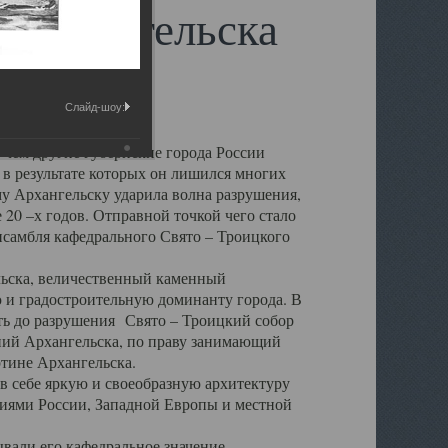
 Архангельска
Слайд-шоу:
 чем другие губернские города России
 в результате которых он лишился многих
у Архангельску ударила волна разрушения,
 20 –х годов. Отправной точкой чего стало
нсамбля кафедрального Свято – Троицкого
а, величественный каменный
ю и градостроительную доминанту города. В
оть до разрушения Свято – Троицкий собор
ний Архангельска, по праву занимающий
ртине Архангельска.
 себе яркую и своеобразную архитектуру
ниями России, Западной Европы и местной
вали его кафедральное значение,