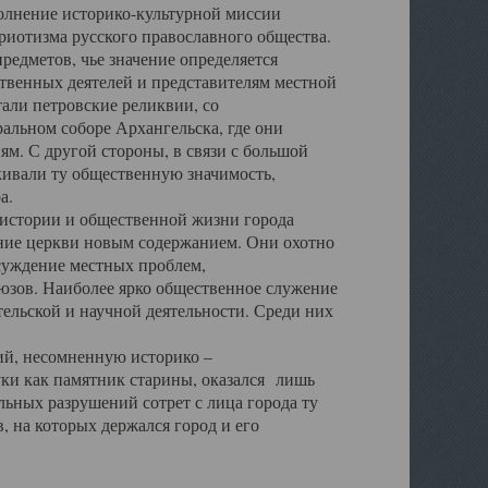
полнение историко-культурной миссии
триотизма русского православного общества.
редметов, чье значение определяется
твенных деятелей и представителям местной
тали петровские реликвии, со
альном соборе Архангельска, где они
м. С другой стороны, в связи с большой
кивали ту общественную значимость,
а.
тории и общественной жизни города
ение церкви новым содержанием. Они охотно
бсуждение местных проблем,
юзов. Наиболее ярко общественное служение
ельской и научной деятельности. Среди них
й, несомненную историко –
ауки как памятник старины, оказался лишь
ьных разрушений сотрет с лица города ту
 на которых держался город и его